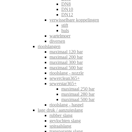
DN8
DN10
DN12
verwisselbare koppelingen
stift
huls
wartelmoer
diversen
rioolslangen
maximaal 120 bar
maximaal 200 bar
maximaal 300 bar
maximaal 500 bar
rioolslang - nozzle
sewerclean365+
sewerstar365+
maximaal 250 bar
maximaal 280 bar
maximaal 500 bar
rioolslang - haspel
lage druk / aanzuigslang
rubber slang
gevlochten slang
spiraalslang
transparante slang