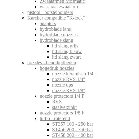
Zwaaiarmen Mosmatic
wasstraat zwaaiarm
pistool - borstelhouders
Karcher compatible "K-lock"
adapters
hydroblade lans
hydroblade nozzles
hydroblade slang
hd slang grijs
hd slang blauw
hd slang zwart
nozzles - benodigdheden
hogedruk nozzles
nozzle keramisch 1/4"
nozzle RVS 1/4"
nozzle tips
nozzle RVS 1/8"
nozzle protectors 1/4 F
RVS
staalverzinkt
nozzle protectors 1/8 F
turbo - roterend
ST357 100 - 250 bar
ST456 200 - 350 bar
ST458 200 - 400 bar