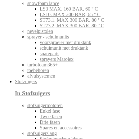
snowfoam lance
LS3 MAX. 160 BAR, 60 ° C
LS10. MAX 200 BAR, 65 ° C
ST73.1, MAX 300 BAR, 80 ° C
ST73.2, MAX 300 BAR, 80 ° C
nevelpistolen
sprayer - schuimunits
voorsproeier met druktank
schuimunit met druktank
spareparts
sprayers Marolex
turbofoam365+
toebehoren
afvulsystemen
Stofzuigers
In Stofzuigers
stofzuigermotoren
Enkel fase
Twee fasen
Drie fasen
Spares en accessoires
stofzuigerslang
Stofzuigerslang blauw