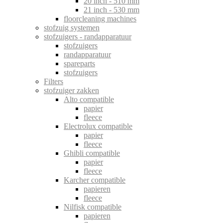
20 inch - 510 mm
21 inch - 530 mm
floorcleaning machines
stofzuig systemen
stofzuigers - randapparatuur
stofzuigers
randapparatuur
spareparts
stofzuigers
Filters
stofzuiger zakken
Alto compatible
papier
fleece
Electrolux compatible
papier
fleece
Ghibli compatible
papier
fleece
Karcher compatible
papieren
fleece
Nilfisk compatible
papieren