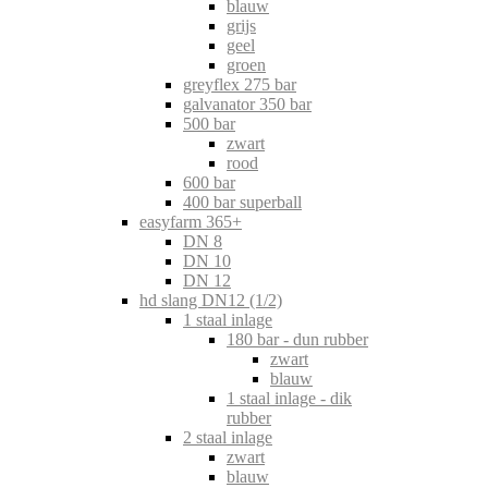
blauw
grijs
geel
groen
greyflex 275 bar
galvanator 350 bar
500 bar
zwart
rood
600 bar
400 bar superball
easyfarm 365+
DN 8
DN 10
DN 12
hd slang DN12 (1/2)
1 staal inlage
180 bar - dun rubber
zwart
blauw
1 staal inlage - dik
rubber
2 staal inlage
zwart
blauw