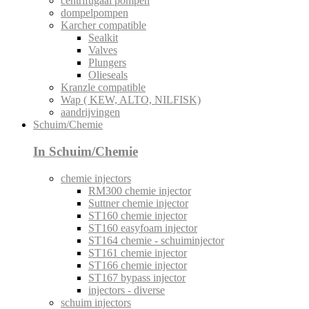
centrifugaal pompen
dompelpompen
Karcher compatible
Sealkit
Valves
Plungers
Olieseals
Kranzle compatible
Wap ( KEW, ALTO, NILFISK)
aandrijvingen
Schuim/Chemie
In Schuim/Chemie
chemie injectors
RM300 chemie injector
Suttner chemie injector
ST160 chemie injector
ST160 easyfoam injector
ST164 chemie - schuiminjector
ST161 chemie injector
ST166 chemie injector
ST167 bypass injector
injectors - diverse
schuim injectors