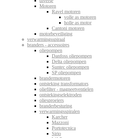
diverse
Motoren
Ravel motoren
volle as motoren
holle as motor
Cantoni motoren
motorbeveiliging
verwarmingsspiraal
branders - accessoires
oliepompen
Danfoss oliepompen
Delta oliepompen
Suntec oliepompen
SP oliepompen
brandermotoren
ontsteking transformators
oliefilter - magneetventielen
ontstekingselektroden
oliesproeiers
branderbesturing
verwarmingsspiralen
Karcher
Mazzoni
Portotecnica
Sirio