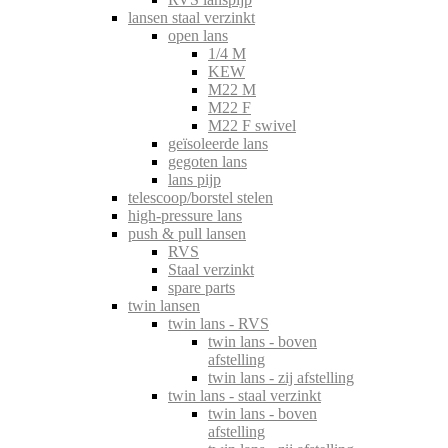
lansen staal verzinkt
open lans
1/4 M
KEW
M22 M
M22 F
M22 F swivel
geïsoleerde lans
gegoten lans
lans pijp
telescoop/borstel stelen
high-pressure lans
push & pull lansen
RVS
Staal verzinkt
spare parts
twin lansen
twin lans - RVS
twin lans - boven
afstelling
twin lans - zij afstelling
twin lans - staal verzinkt
twin lans - boven
afstelling