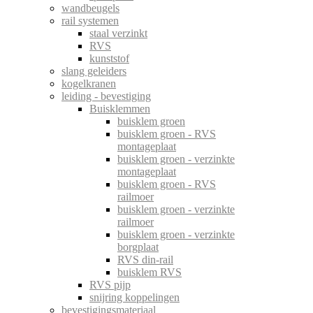
wandbeugels
rail systemen
staal verzinkt
RVS
kunststof
slang geleiders
kogelkranen
leiding - bevestiging
Buisklemmen
buisklem groen
buisklem groen - RVS
montageplaat
buisklem groen - verzinkte
montageplaat
buisklem groen - RVS
railmoer
buisklem groen - verzinkte
railmoer
buisklem groen - verzinkte
borgplaat
RVS din-rail
buisklem RVS
RVS pijp
snijring koppelingen
bevestigingsmateriaal