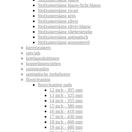
Stofzuigerslang blauw/licht blauw
Stofzuigerslang zwart
Stofzuigerslang grijs
Stofzuigerslang zilver
Stofzuigerslang zilver-blauw
Stofzuigerslang oliebestendig
Stofzuigerslang antistatisch
Stofzuigerslang gemonteerd
kierenzuigers
specials
ketelaansluitingen
koppelingen/stelen
zuigmonden
antistatische toebehoren
floorcleaning
floorcleaning pads
12 inch - 305 mm
13 inch - 325 mm
14 inch - 355 mm
15 inch - 380 mm
16 inch - 410 mm
17 inch - 430 mm
18 inch - 460 mm
19 inch - 480 mm