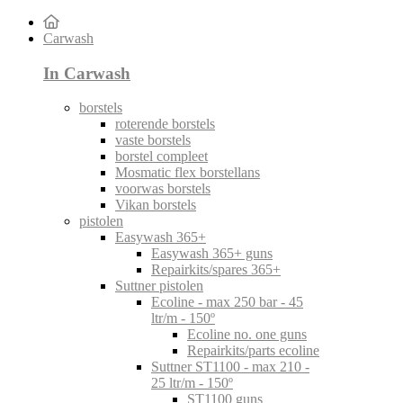
Carwash
In Carwash
borstels
roterende borstels
vaste borstels
borstel compleet
Mosmatic flex borstellans
voorwas borstels
Vikan borstels
pistolen
Easywash 365+
Easywash 365+ guns
Repairkits/spares 365+
Suttner pistolen
Ecoline - max 250 bar - 45
ltr/m - 150º
Ecoline no. one guns
Repairkits/parts ecoline
Suttner ST1100 - max 210 -
25 ltr/m - 150º
ST1100 guns