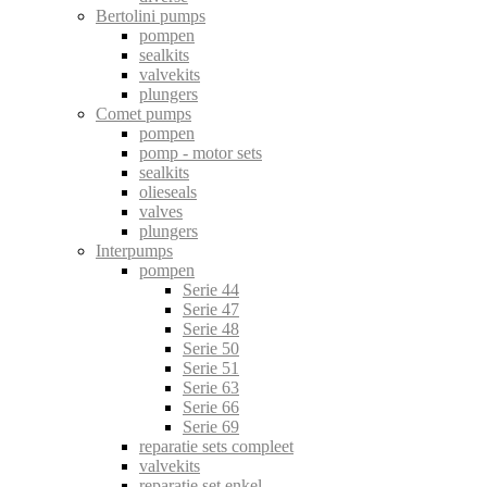
Bertolini pumps
pompen
sealkits
valvekits
plungers
Comet pumps
pompen
pomp - motor sets
sealkits
olieseals
valves
plungers
Interpumps
pompen
Serie 44
Serie 47
Serie 48
Serie 50
Serie 51
Serie 63
Serie 66
Serie 69
reparatie sets compleet
valvekits
reparatie set enkel