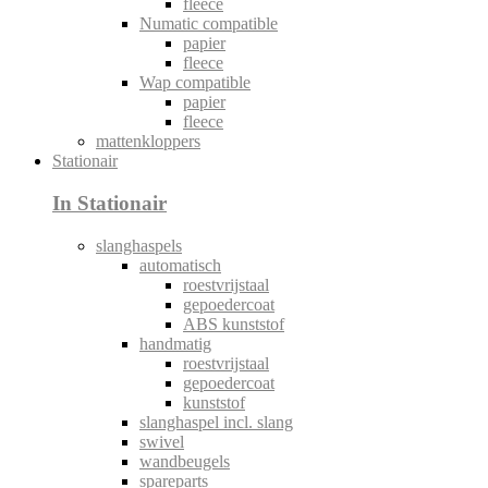
fleece
Numatic compatible
papier
fleece
Wap compatible
papier
fleece
mattenkloppers
Stationair
In Stationair
slanghaspels
automatisch
roestvrijstaal
gepoedercoat
ABS kunststof
handmatig
roestvrijstaal
gepoedercoat
kunststof
slanghaspel incl. slang
swivel
wandbeugels
spareparts