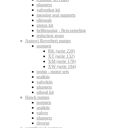
plungers
valveplug kit
messing seal supports
olieseals
piston kit
bellhousing - flexcoppeling
reduction gears
Annovi Reverberi pumps
pompen
RK (serie 228)
XT (serie 132)
XM (serie 178)
XW (serie 194)
pomp - motor sets
sealkits
valvekits
plungers
oilseal kit
Hawk pumps
pompen
sealkits
valves
plungers
diverse