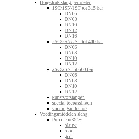
Hogedruk slang per meter
1SC/1SN/1ST tot 315 bar
DN06
DN08
DN10
DN12
DN16
2SC/2SN/2ST tot 400 bar
DN06
DN08
DN10
DN12
2SC/2SN tot 600 bar
DN06
DN08
DN10
DN12
kunststofslangen
special toepassingen
voedingsindustrie
Voedingsmiddelen slang
Pureclean365+
blauw
rood
geel