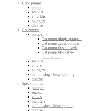
Udor pumps
pompen
sealkits
valvekits
plungers
diverse
Cat pumps
pompen
Cat pomp plunjerpompen
Cat pomp zuigerpompen
Cat pomp flushed style
Cat pomp blockstyle
plunjerpomp
sealkits
valves
plungers
bellhousing - flexcoppeling
diverse
Speck pumps
pompen
sealkit
valves
plungers
bellhousing - flexcoppeling
diverse