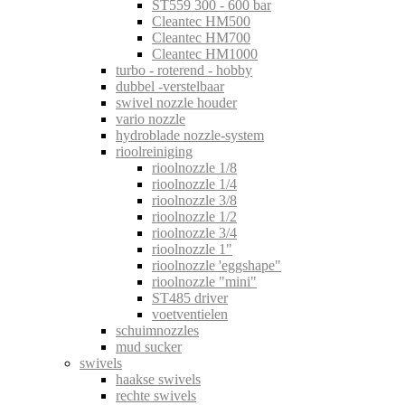
ST559 300 - 600 bar
Cleantec HM500
Cleantec HM700
Cleantec HM1000
turbo - roterend - hobby
dubbel -verstelbaar
swivel nozzle houder
vario nozzle
hydroblade nozzle-system
rioolreiniging
rioolnozzle 1/8
rioolnozzle 1/4
rioolnozzle 3/8
rioolnozzle 1/2
rioolnozzle 3/4
rioolnozzle 1"
rioolnozzle 'eggshape"
rioolnozzle "mini"
ST485 driver
voetventielen
schuimnozzles
mud sucker
swivels
haakse swivels
rechte swivels