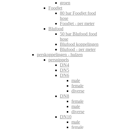
groen
Foodjet
80 bar Foodjet food
hose
Foodjet - per meter
Blufood
50 bar Blufood food
hose
Blufood koppelingen
Blufood - per meter
perskoppelingen - hulzen
persnippels
DN4
DN5
DN6
male
female
diverse
DN8
female
male
diverse
DN10
male
female