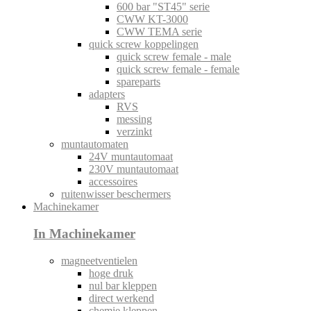
600 bar "ST45" serie
CWW KT-3000
CWW TEMA serie
quick screw koppelingen
quick screw female - male
quick screw female - female
spareparts
adapters
RVS
messing
verzinkt
muntautomaten
24V muntautomaat
230V muntautomaat
accessoires
ruitenwisser beschermers
Machinekamer
In Machinekamer
magneetventielen
hoge druk
nul bar kleppen
direct werkend
chemie kleppen