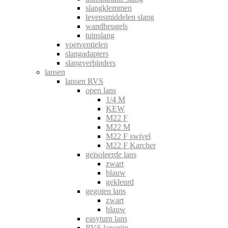
slangklemmen
levensmiddelen slang
wandbeugels
tuinslang
voetventielen
slangadapters
slangverbinders
lansen
lansen RVS
open lans
1/4 M
KEW
M22 F
M22 M
M22 F swivel
M22 F Karcher
geïsoleerde lans
zwart
blauw
gekleurd
gegoten lans
zwart
blauw
easyturn lans
RVS lanspijp