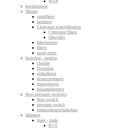
WAP
keerkleppen
filtratie
zuigfilters
strainers
Cintropur waterfiltration
Cintropur filters
filtervlies
filterhuizen
filters
spare-parts
dosering - meting
chemie
Dosatron
ontkalking
doseerpompen
manometers
pulsatiedemper
flow-pressure switches
flow switch
pressure switch
temperatuurschakelaar
fittingen
male - male
RVS