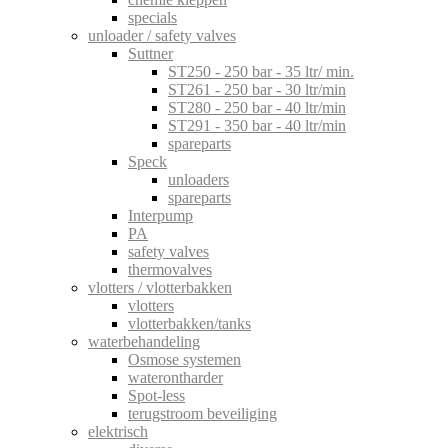
specials
unloader / safety valves
Suttner
ST250 - 250 bar - 35 ltr/ min.
ST261 - 250 bar - 30 ltr/min
ST280 - 250 bar - 40 ltr/min
ST291 - 350 bar - 40 ltr/min
spareparts
Speck
unloaders
spareparts
Interpump
PA
safety valves
thermovalves
vlotters / vlotterbakken
vlotters
vlotterbakken/tanks
waterbehandeling
Osmose systemen
waterontharder
Spot-less
terugstroom beveiliging
elektrisch