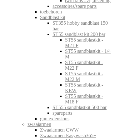
twin lans - zij afstelling
accessoires/spare parts
toebehoren
Sandblast kit
ST355 hobby sandblast 150
bar
ST55 sandblast kit 200 bar
ST55 sandblastkit -
M21 F
ST55 sandblastkit - 1/4
M
ST55 sandblastkit -
M22 F
ST55 sandblastkit -
M22 M
ST55 sandblastkit -
KEW
ST55 sandblastkit -
M18 F
ST555 sandblastkit 500 bar
spareparts
gun extensions
zwaaiarmen
Zwaaiarmen CWW
Zwaaiarmen Easywash365+