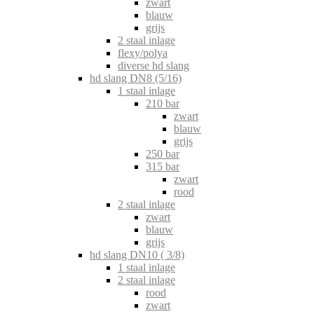
zwart
blauw
grijs
2 staal inlage
flexy/polya
diverse hd slang
hd slang DN8 (5/16)
1 staal inlage
210 bar
zwart
blauw
grijs
250 bar
315 bar
zwart
rood
2 staal inlage
zwart
blauw
grijs
hd slang DN10 ( 3/8)
1 staal inlage
2 staal inlage
rood
zwart