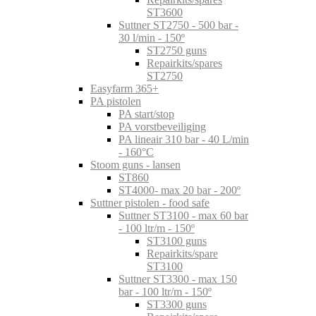
ST3600
Suttner ST2750 - 500 bar -
30 l/min - 150º
ST2750 guns
Repairkits/spares
ST2750
Easyfarm 365+
PA pistolen
PA start/stop
PA vorstbeveiliging
PA lineair 310 bar - 40 L/min
- 160°C
Stoom guns - lansen
ST860
ST4000- max 20 bar - 200º
Suttner pistolen - food safe
Suttner ST3100 - max 60 bar
- 100 ltr/m - 150º
ST3100 guns
Repairkits/spare
ST3100
Suttner ST3300 - max 150
bar - 100 ltr/m - 150º
ST3300 guns