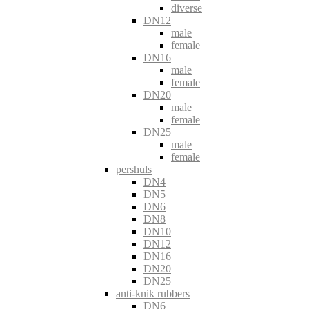
diverse
DN12
male
female
DN16
male
female
DN20
male
female
DN25
male
female
pershuls
DN4
DN5
DN6
DN8
DN10
DN12
DN16
DN20
DN25
anti-knik rubbers
DN6