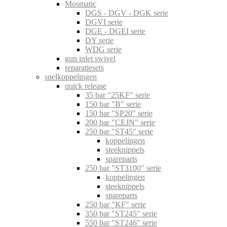
Mosmatic
DGS - DGV - DGK serie
DGVI serie
DGE - DGEI serie
DY serie
WDG serie
gun inlet swivel
reparatiesets
snelkoppelingen
quick release
35 bar "25KF" serie
150 bar "B" serie
150 bar "SP20" serie
200 bar "CEJN" serie
250 bar "ST45" serie
koppelingen
steeknippels
spareparts
250 bar "ST3100" serie
koppelingen
steeknippels
spareparts
250 bar "KF" serie
350 bar "ST245" serie
550 bar "ST246" serie