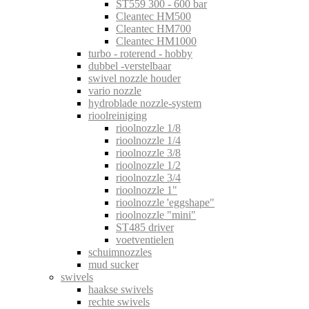
ST559 300 - 600 bar
Cleantec HM500
Cleantec HM700
Cleantec HM1000
turbo - roterend - hobby
dubbel -verstelbaar
swivel nozzle houder
vario nozzle
hydroblade nozzle-system
rioolreiniging
rioolnozzle 1/8
rioolnozzle 1/4
rioolnozzle 3/8
rioolnozzle 1/2
rioolnozzle 3/4
rioolnozzle 1"
rioolnozzle 'eggshape"
rioolnozzle "mini"
ST485 driver
voetventielen
schuimnozzles
mud sucker
swivels
haakse swivels
rechte swivels