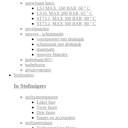
snowfoam lance
LS3 MAX. 160 BAR, 60 ° C
LS10. MAX 200 BAR, 65 ° C
ST73.1, MAX 300 BAR, 80 ° C
ST73.2, MAX 300 BAR, 80 ° C
nevelpistolen
sprayer - schuimunits
voorsproeier met druktank
schuimunit met druktank
spareparts
sprayers Marolex
turbofoam365+
toebehoren
afvulsystemen
Stofzuigers
In Stofzuigers
stofzuigermotoren
Enkel fase
Twee fasen
Drie fasen
Spares en accessoires
stofzuigerslang
Stofzuigerslang blauw