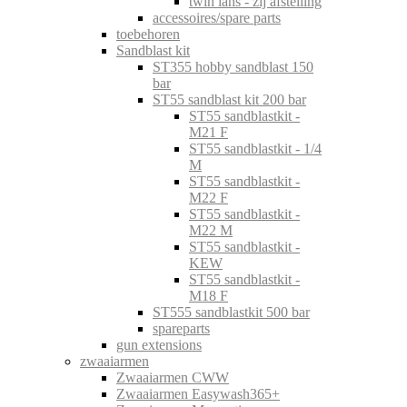
twin lans - zij afstelling
accessoires/spare parts
toebehoren
Sandblast kit
ST355 hobby sandblast 150
bar
ST55 sandblast kit 200 bar
ST55 sandblastkit -
M21 F
ST55 sandblastkit - 1/4
M
ST55 sandblastkit -
M22 F
ST55 sandblastkit -
M22 M
ST55 sandblastkit -
KEW
ST55 sandblastkit -
M18 F
ST555 sandblastkit 500 bar
spareparts
gun extensions
zwaaiarmen
Zwaaiarmen CWW
Zwaaiarmen Easywash365+