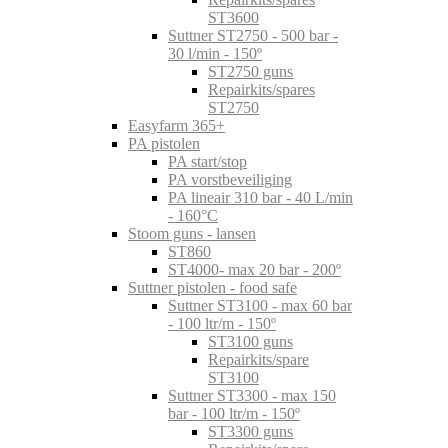
ST3600
Suttner ST2750 - 500 bar -
30 l/min - 150º
ST2750 guns
Repairkits/spares
ST2750
Easyfarm 365+
PA pistolen
PA start/stop
PA vorstbeveiliging
PA lineair 310 bar - 40 L/min
- 160°C
Stoom guns - lansen
ST860
ST4000- max 20 bar - 200º
Suttner pistolen - food safe
Suttner ST3100 - max 60 bar
- 100 ltr/m - 150º
ST3100 guns
Repairkits/spare
ST3100
Suttner ST3300 - max 150
bar - 100 ltr/m - 150º
ST3300 guns