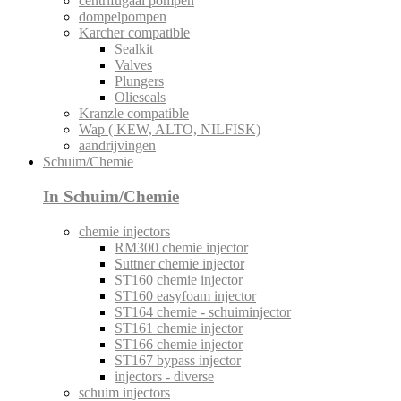
centrifugaal pompen
dompelpompen
Karcher compatible
Sealkit
Valves
Plungers
Olieseals
Kranzle compatible
Wap ( KEW, ALTO, NILFISK)
aandrijvingen
Schuim/Chemie
In Schuim/Chemie
chemie injectors
RM300 chemie injector
Suttner chemie injector
ST160 chemie injector
ST160 easyfoam injector
ST164 chemie - schuiminjector
ST161 chemie injector
ST166 chemie injector
ST167 bypass injector
injectors - diverse
schuim injectors