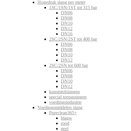
Hogedruk slang per meter
1SC/1SN/1ST tot 315 bar
DN06
DN08
DN10
DN12
DN16
2SC/2SN/2ST tot 400 bar
DN06
DN08
DN10
DN12
2SC/2SN tot 600 bar
DN06
DN08
DN10
DN12
kunststofslangen
special toepassingen
voedingsindustrie
Voedingsmiddelen slang
Pureclean365+
blauw
rood
geel