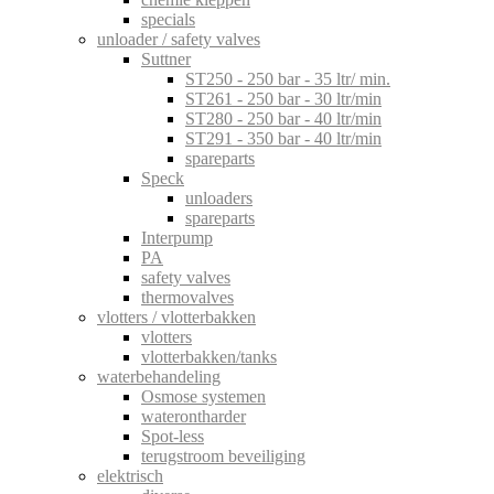
specials
unloader / safety valves
Suttner
ST250 - 250 bar - 35 ltr/ min.
ST261 - 250 bar - 30 ltr/min
ST280 - 250 bar - 40 ltr/min
ST291 - 350 bar - 40 ltr/min
spareparts
Speck
unloaders
spareparts
Interpump
PA
safety valves
thermovalves
vlotters / vlotterbakken
vlotters
vlotterbakken/tanks
waterbehandeling
Osmose systemen
waterontharder
Spot-less
terugstroom beveiliging
elektrisch