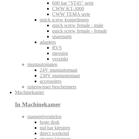
600 bar "ST45" serie
CWW KT-3000
CWW TEMA serie
quick screw koppelingen
quick screw female - male
quick screw female - female
spareparts
adapters
RVS
messing
verzinkt
muntautomaten
24V muntautomaat
230V muntautomaat
accessoires
ruitenwisser beschermers
Machinekamer
In Machinekamer
magneetventielen
hoge druk
nul bar kleppen
direct werkend
chemie kleppen