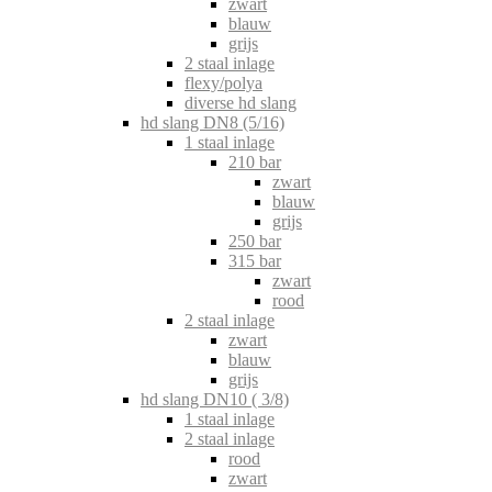
zwart
blauw
grijs
2 staal inlage
flexy/polya
diverse hd slang
hd slang DN8 (5/16)
1 staal inlage
210 bar
zwart
blauw
grijs
250 bar
315 bar
zwart
rood
2 staal inlage
zwart
blauw
grijs
hd slang DN10 ( 3/8)
1 staal inlage
2 staal inlage
rood
zwart