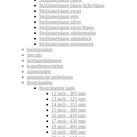
Stofzuigerslang blauw/licht blauw
Stofzuigerslang zwart
Stofzuigerslang grijs
Stofzuigerslang zilver
Stofzuigerslang zilver-blauw
Stofzuigerslang oliebestendig
Stofzuigerslang antistatisch
Stofzuigerslang gemonteerd
kierenzuigers
specials
ketelaansluitingen
koppelingen/stelen
zuigmonden
antistatische toebehoren
floorcleaning
floorcleaning pads
12 inch - 305 mm
13 inch - 325 mm
14 inch - 355 mm
15 inch - 380 mm
16 inch - 410 mm
17 inch - 430 mm
18 inch - 460 mm
19 inch - 480 mm