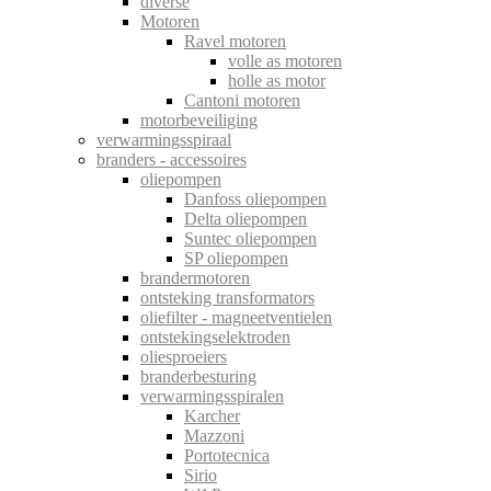
diverse
Motoren
Ravel motoren
volle as motoren
holle as motor
Cantoni motoren
motorbeveiliging
verwarmingsspiraal
branders - accessoires
oliepompen
Danfoss oliepompen
Delta oliepompen
Suntec oliepompen
SP oliepompen
brandermotoren
ontsteking transformators
oliefilter - magneetventielen
ontstekingselektroden
oliesproeiers
branderbesturing
verwarmingsspiralen
Karcher
Mazzoni
Portotecnica
Sirio