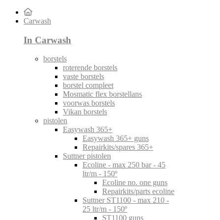
Carwash
In Carwash
borstels
roterende borstels
vaste borstels
borstel compleet
Mosmatic flex borstellans
voorwas borstels
Vikan borstels
pistolen
Easywash 365+
Easywash 365+ guns
Repairkits/spares 365+
Suttner pistolen
Ecoline - max 250 bar - 45
ltr/m - 150º
Ecoline no. one guns
Repairkits/parts ecoline
Suttner ST1100 - max 210 -
25 ltr/m - 150º
ST1100 guns