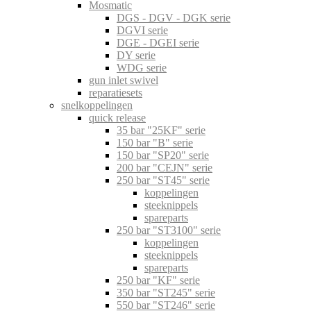
Mosmatic
DGS - DGV - DGK serie
DGVI serie
DGE - DGEI serie
DY serie
WDG serie
gun inlet swivel
reparatiesets
snelkoppelingen
quick release
35 bar "25KF" serie
150 bar "B" serie
150 bar "SP20" serie
200 bar "CEJN" serie
250 bar "ST45" serie
koppelingen
steeknippels
spareparts
250 bar "ST3100" serie
koppelingen
steeknippels
spareparts
250 bar "KF" serie
350 bar "ST245" serie
550 bar "ST246" serie