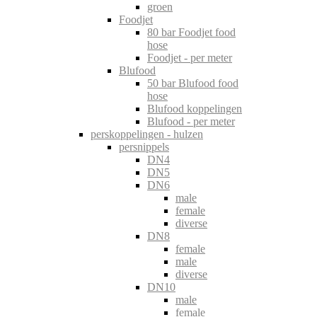
groen
Foodjet
80 bar Foodjet food
hose
Foodjet - per meter
Blufood
50 bar Blufood food
hose
Blufood koppelingen
Blufood - per meter
perskoppelingen - hulzen
persnippels
DN4
DN5
DN6
male
female
diverse
DN8
female
male
diverse
DN10
male
female