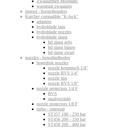
Zwaaiarmen Mosmatic
wasstraat zwaaiarm
pistool - borstelhouders
Karcher compatible "K-lock"
adapters
hydroblade lans
hydroblade nozzles
hydroblade slang
hd slang grijs
hd slang blauw
hd slang zwart
nozzles - benodigdheden
hogedruk nozzles
nozzle keramisch 1/4"
nozzle RVS 1/4"
nozzle tips
nozzle RVS 1/8"
nozzle protectors 1/4 F
RVS
staalverzinkt
nozzle protectors 1/8 F
turbo - roterend
ST357 100 - 250 bar
ST456 200 - 350 bar
ST458 200 - 400 bar