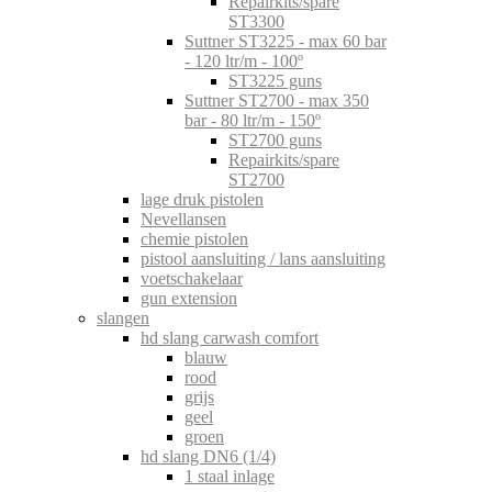
Repairkits/spare
ST3300
Suttner ST3225 - max 60 bar
- 120 ltr/m - 100º
ST3225 guns
Suttner ST2700 - max 350
bar - 80 ltr/m - 150º
ST2700 guns
Repairkits/spare
ST2700
lage druk pistolen
Nevellansen
chemie pistolen
pistool aansluiting / lans aansluiting
voetschakelaar
gun extension
slangen
hd slang carwash comfort
blauw
rood
grijs
geel
groen
hd slang DN6 (1/4)
1 staal inlage