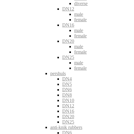
diverse
DN12
male
female
DN16
male
female
DN20
male
female
DN25
male
female
pershuls
DN4
DN5
DN6
DN8
DN10
DN12
DN16
DN20
DN25
anti-knik rubbers
DN6