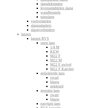
slangklemmen
levensmiddelen slang
wandbeugels
tuinslang
voetventielen
slangadapters
slangverbinders
lansen
lansen RVS
open lans
1/4 M
KEW
M22 F
M22 M
M22 F swivel
M22 F Karcher
geïsoleerde lans
zwart
blauw
gekleurd
gegoten lans
zwart
blauw
easyturn lans
RVS lanspijp