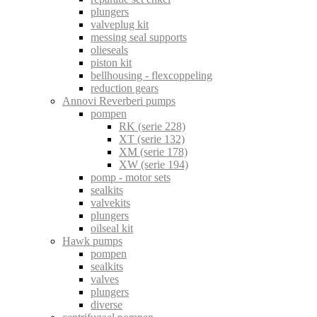
plungers
valveplug kit
messing seal supports
olieseals
piston kit
bellhousing - flexcoppeling
reduction gears
Annovi Reverberi pumps
pompen
RK (serie 228)
XT (serie 132)
XM (serie 178)
XW (serie 194)
pomp - motor sets
sealkits
valvekits
plungers
oilseal kit
Hawk pumps
pompen
sealkits
valves
plungers
diverse