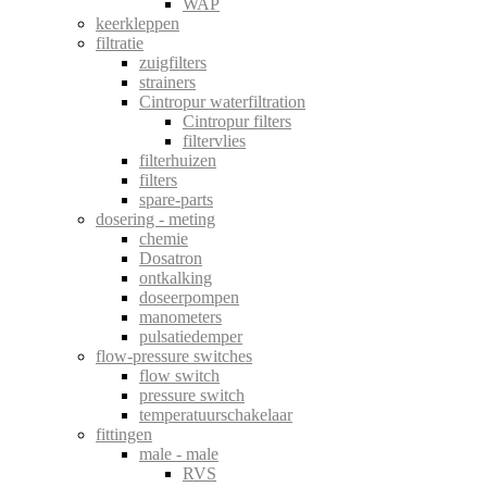
WAP
keerkleppen
filtratie
zuigfilters
strainers
Cintropur waterfiltration
Cintropur filters
filtervlies
filterhuizen
filters
spare-parts
dosering - meting
chemie
Dosatron
ontkalking
doseerpompen
manometers
pulsatiedemper
flow-pressure switches
flow switch
pressure switch
temperatuurschakelaar
fittingen
male - male
RVS