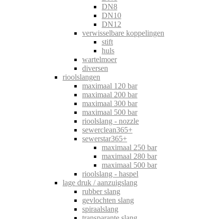
DN8
DN10
DN12
verwisselbare koppelingen
stift
huls
wartelmoer
diversen
rioolslangen
maximaal 120 bar
maximaal 200 bar
maximaal 300 bar
maximaal 500 bar
rioolslang - nozzle
sewerclean365+
sewerstar365+
maximaal 250 bar
maximaal 280 bar
maximaal 500 bar
rioolslang - haspel
lage druk / aanzuigslang
rubber slang
gevlochten slang
spiraalslang
transparante slang