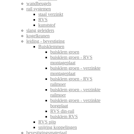
wandbeugels
rail systemen
staal verzinkt
RVS
kunststof
slang geleiders
kogelkranen
leiding - bevestiging
Buisklemmen
buisklem groen
buisklem groen - RVS
montageplaat
buisklem groen - verzinkte
montageplaat
buisklem groen - RVS
railmoer
buisklem groen - verzinkte
railmoer
buisklem groen - verzinkte
borgplaat
RVS din-rail
buisklem RVS
RVS pijp
snijring koppelingen
bevestigingsmateriaal