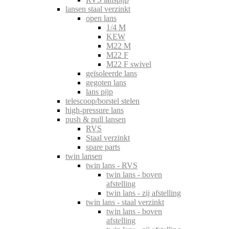
lansen staal verzinkt
open lans
1/4 M
KEW
M22 M
M22 F
M22 F swivel
geïsoleerde lans
gegoten lans
lans pijp
telescoop/borstel stelen
high-pressure lans
push & pull lansen
RVS
Staal verzinkt
spare parts
twin lansen
twin lans - RVS
twin lans - boven
afstelling
twin lans - zij afstelling
twin lans - staal verzinkt
twin lans - boven
afstelling