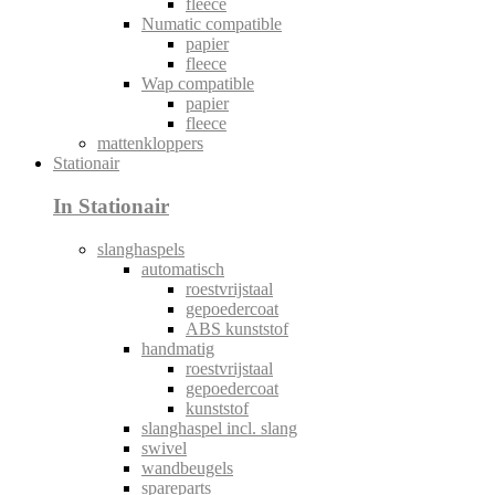
fleece
Numatic compatible
papier
fleece
Wap compatible
papier
fleece
mattenkloppers
Stationair
In Stationair
slanghaspels
automatisch
roestvrijstaal
gepoedercoat
ABS kunststof
handmatig
roestvrijstaal
gepoedercoat
kunststof
slanghaspel incl. slang
swivel
wandbeugels
spareparts