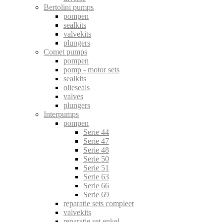
Bertolini pumps
pompen
sealkits
valvekits
plungers
Comet pumps
pompen
pomp - motor sets
sealkits
olieseals
valves
plungers
Interpumps
pompen
Serie 44
Serie 47
Serie 48
Serie 50
Serie 51
Serie 63
Serie 66
Serie 69
reparatie sets compleet
valvekits
reparatie set enkel