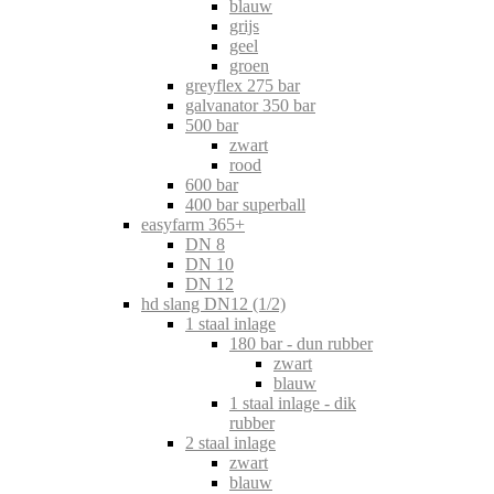
blauw
grijs
geel
groen
greyflex 275 bar
galvanator 350 bar
500 bar
zwart
rood
600 bar
400 bar superball
easyfarm 365+
DN 8
DN 10
DN 12
hd slang DN12 (1/2)
1 staal inlage
180 bar - dun rubber
zwart
blauw
1 staal inlage - dik
rubber
2 staal inlage
zwart
blauw