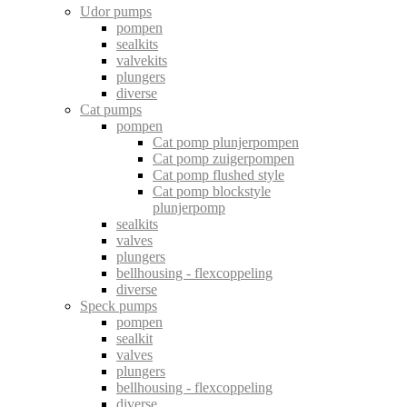
Udor pumps
pompen
sealkits
valvekits
plungers
diverse
Cat pumps
pompen
Cat pomp plunjerpompen
Cat pomp zuigerpompen
Cat pomp flushed style
Cat pomp blockstyle
plunjerpomp
sealkits
valves
plungers
bellhousing - flexcoppeling
diverse
Speck pumps
pompen
sealkit
valves
plungers
bellhousing - flexcoppeling
diverse