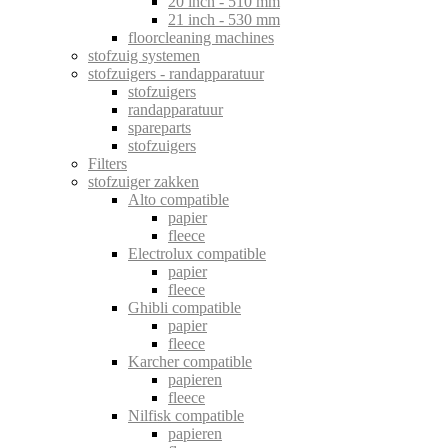
20 inch - 510 mm
21 inch - 530 mm
floorcleaning machines
stofzuig systemen
stofzuigers - randapparatuur
stofzuigers
randapparatuur
spareparts
stofzuigers
Filters
stofzuiger zakken
Alto compatible
papier
fleece
Electrolux compatible
papier
fleece
Ghibli compatible
papier
fleece
Karcher compatible
papieren
fleece
Nilfisk compatible
papieren