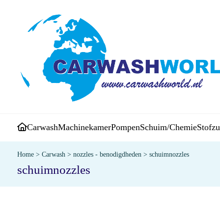
Carwash
Machinekamer
Pompen
Schuim/Chemie
Stofzu
Home
>
Carwash
>
nozzles - benodigdheden
>
schuimnozzles
schuimnozzles