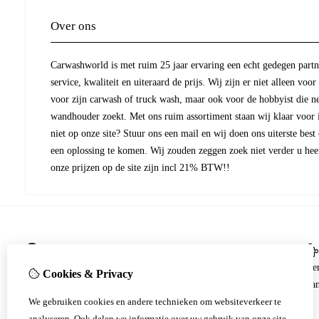
Over ons
Carwashworld is met ruim 25 jaar ervaring een echt gedegen partne
service, kwaliteit en uiteraard de prijs. Wij zijn er niet alleen voor
voor zijn carwash of truck wash, maar ook voor de hobbyist die ne
wandhouder zoekt. Met ons ruim assortiment staan wij klaar voor ie
niet op onze site? Stuur ons een mail en wij doen ons uiterste best
een oplossing te komen. Wij zouden zeggen zoek niet verder u heef
onze prijzen op de site zijn incl 21% BTW!!
Informatie
Algemene voorwaarden
Me
Cookies & Privacy
Zakelijk
Aan
We gebruiken cookies en andere technieken om websiteverkeer te
Particulier
analyseren. Ook delen we informatie over uw gebruik van onze site
Privacy Policy