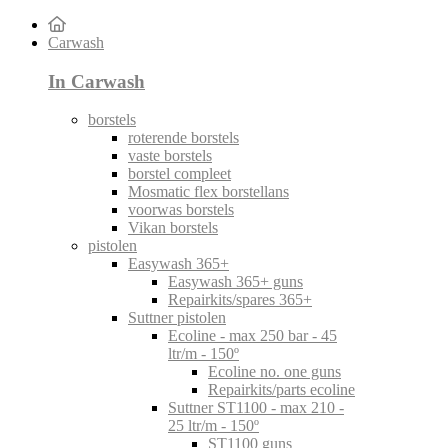
Carwash
In Carwash
borstels
roterende borstels
vaste borstels
borstel compleet
Mosmatic flex borstellans
voorwas borstels
Vikan borstels
pistolen
Easywash 365+
Easywash 365+ guns
Repairkits/spares 365+
Suttner pistolen
Ecoline - max 250 bar - 45
ltr/m - 150º
Ecoline no. one guns
Repairkits/parts ecoline
Suttner ST1100 - max 210 -
25 ltr/m - 150º
ST1100 guns