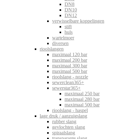
DN8
DN10
DN12
verwisselbare koppelingen
stift
huls
wartelmoer
diversen
rioolslangen
maximaal 120 bar
maximaal 200 bar
maximaal 300 bar
maximaal 500 bar
rioolslang - nozzle
sewerclean365+
sewerstar365+
maximaal 250 bar
maximaal 280 bar
maximaal 500 bar
rioolslang - haspel
lage druk / aanzuigslang
rubber slang
gevlochten slang
spiraalslang
transparante slang