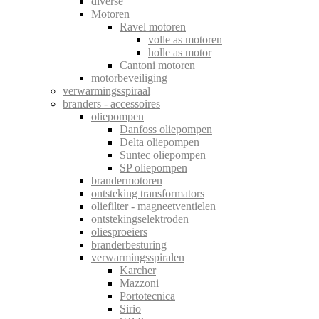
diverse
Motoren
Ravel motoren
volle as motoren
holle as motor
Cantoni motoren
motorbeveiliging
verwarmingsspiraal
branders - accessoires
oliepompen
Danfoss oliepompen
Delta oliepompen
Suntec oliepompen
SP oliepompen
brandermotoren
ontsteking transformators
oliefilter - magneetventielen
ontstekingselektroden
oliesproeiers
branderbesturing
verwarmingsspiralen
Karcher
Mazzoni
Portotecnica
Sirio