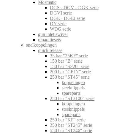
Mosmatic
DGS - DGV - DGK serie
DGVI serie
DGE - DGEI serie
DY serie
WDG serie
gun inlet swivel
reparatiesets
snelkoppelingen
quick release
35 bar "25KF" serie
150 bar "B" serie
150 bar "SP20" serie
200 bar "CEJN" serie
250 bar "ST45" serie
koppelingen
steeknippels
spareparts
250 bar "ST3100" serie
koppelingen
steeknippels
spareparts
250 bar "KF" serie
350 bar "ST245" serie
550 bar "ST246" serie