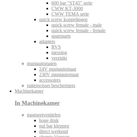
600 bar "ST45" serie
CWW KT-3000
CWW TEMA serie
quick screw koppelingen
quick screw female - male
quick screw female - female
spareparts
adapters
RVS
messing
verzinkt
muntautomaten
24V muntautomaat
230V muntautomaat
accessoires
ruitenwisser beschermers
Machinekamer
In Machinekamer
magneetventielen
hoge druk
nul bar kleppen
direct werkend
chemie kleppen