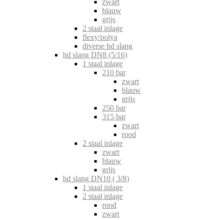
zwart
blauw
grijs
2 staal inlage
flexy/polya
diverse hd slang
hd slang DN8 (5/16)
1 staal inlage
210 bar
zwart
blauw
grijs
250 bar
315 bar
zwart
rood
2 staal inlage
zwart
blauw
grijs
hd slang DN10 ( 3/8)
1 staal inlage
2 staal inlage
rood
zwart