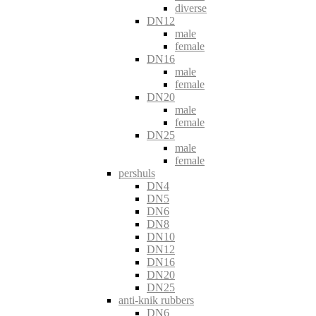
diverse
DN12
male
female
DN16
male
female
DN20
male
female
DN25
male
female
pershuls
DN4
DN5
DN6
DN8
DN10
DN12
DN16
DN20
DN25
anti-knik rubbers
DN6