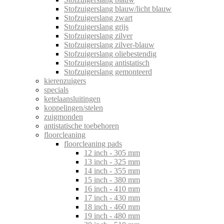
Stofzuigerslang blauw/licht blauw
Stofzuigerslang zwart
Stofzuigerslang grijs
Stofzuigerslang zilver
Stofzuigerslang zilver-blauw
Stofzuigerslang oliebestendig
Stofzuigerslang antistatisch
Stofzuigerslang gemonteerd
kierenzuigers
specials
ketelaansluitingen
koppelingen/stelen
zuigmonden
antistatische toebehoren
floorcleaning
floorcleaning pads
12 inch - 305 mm
13 inch - 325 mm
14 inch - 355 mm
15 inch - 380 mm
16 inch - 410 mm
17 inch - 430 mm
18 inch - 460 mm
19 inch - 480 mm