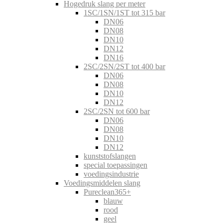
Hogedruk slang per meter
1SC/1SN/1ST tot 315 bar
DN06
DN08
DN10
DN12
DN16
2SC/2SN/2ST tot 400 bar
DN06
DN08
DN10
DN12
2SC/2SN tot 600 bar
DN06
DN08
DN10
DN12
kunststofslangen
special toepassingen
voedingsindustrie
Voedingsmiddelen slang
Pureclean365+
blauw
rood
geel