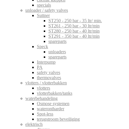
specials
unloader / safety valves
Suttner
ST250 - 250 bar - 35 ltr/ min.
ST261 - 250 bar - 30 ltr/min
ST280 - 250 bar - 40 ltr/min
ST291 - 350 bar - 40 ltr/min
spareparts
Speck
unloaders
spareparts
Interpump
PA
safety valves
thermovalves
vlotters / vlotterbakken
vlotters
vlotterbakken/tanks
waterbehandeling
Osmose systemen
waterontharder
Spot-less
terugstroom beveiliging
elektrisch