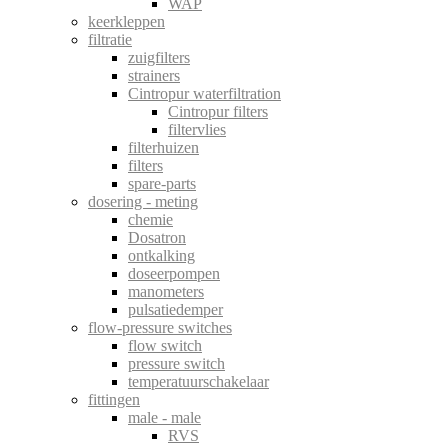
WAP
keerkleppen
filtratie
zuigfilters
strainers
Cintropur waterfiltration
Cintropur filters
filtervlies
filterhuizen
filters
spare-parts
dosering - meting
chemie
Dosatron
ontkalking
doseerpompen
manometers
pulsatiedemper
flow-pressure switches
flow switch
pressure switch
temperatuurschakelaar
fittingen
male - male
RVS