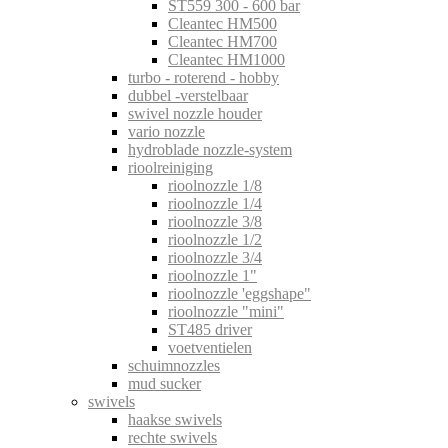
ST559 300 - 600 bar
Cleantec HM500
Cleantec HM700
Cleantec HM1000
turbo - roterend - hobby
dubbel -verstelbaar
swivel nozzle houder
vario nozzle
hydroblade nozzle-system
rioolreiniging
rioolnozzle 1/8
rioolnozzle 1/4
rioolnozzle 3/8
rioolnozzle 1/2
rioolnozzle 3/4
rioolnozzle 1"
rioolnozzle 'eggshape"
rioolnozzle "mini"
ST485 driver
voetventielen
schuimnozzles
mud sucker
swivels
haakse swivels
rechte swivels