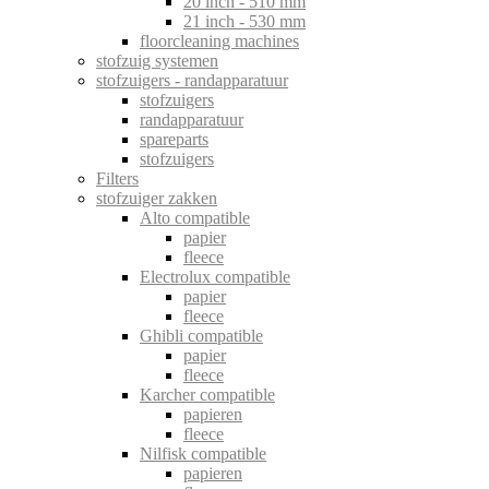
20 inch - 510 mm
21 inch - 530 mm
floorcleaning machines
stofzuig systemen
stofzuigers - randapparatuur
stofzuigers
randapparatuur
spareparts
stofzuigers
Filters
stofzuiger zakken
Alto compatible
papier
fleece
Electrolux compatible
papier
fleece
Ghibli compatible
papier
fleece
Karcher compatible
papieren
fleece
Nilfisk compatible
papieren