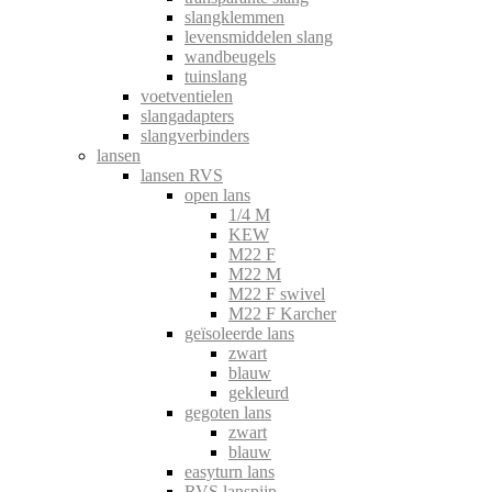
slangklemmen
levensmiddelen slang
wandbeugels
tuinslang
voetventielen
slangadapters
slangverbinders
lansen
lansen RVS
open lans
1/4 M
KEW
M22 F
M22 M
M22 F swivel
M22 F Karcher
geïsoleerde lans
zwart
blauw
gekleurd
gegoten lans
zwart
blauw
easyturn lans
RVS lanspijp