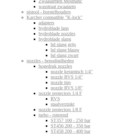
Zwaaiarmen Mosmatic
wasstraat zwaaiarm
pistool - borstelhouders
Karcher compatible "K-lock"
adapters
hydroblade lans
hydroblade nozzles
hydroblade slang
hd slang grijs
hd slang blauw
hd slang zwart
nozzles - benodigdheden
hogedruk nozzles
nozzle keramisch 1/4"
nozzle RVS 1/4"
nozzle tips
nozzle RVS 1/8"
nozzle protectors 1/4 F
RVS
staalverzinkt
nozzle protectors 1/8 F
turbo - roterend
ST357 100 - 250 bar
ST456 200 - 350 bar
ST458 200 - 400 bar