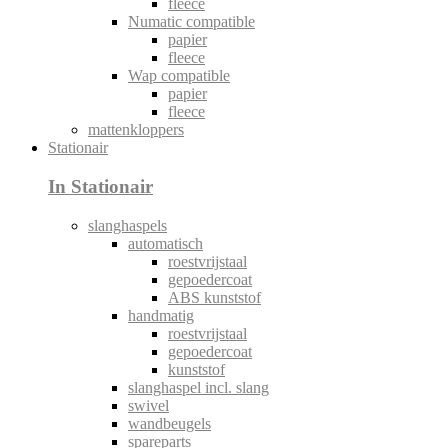
fleece
Numatic compatible
papier
fleece
Wap compatible
papier
fleece
mattenkloppers
Stationair
In Stationair
slanghaspels
automatisch
roestvrijstaal
gepoedercoat
ABS kunststof
handmatig
roestvrijstaal
gepoedercoat
kunststof
slanghaspel incl. slang
swivel
wandbeugels
spareparts