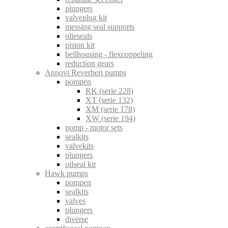
plungers
valveplug kit
messing seal supports
olieseals
piston kit
bellhousing - flexcoppeling
reduction gears
Annovi Reverberi pumps
pompen
RK (serie 228)
XT (serie 132)
XM (serie 178)
XW (serie 194)
pomp - motor sets
sealkits
valvekits
plungers
oilseal kit
Hawk pumps
pompen
sealkits
valves
plungers
diverse