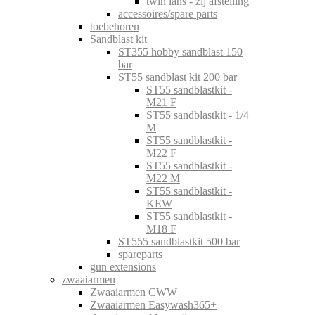
twin lans - zij afstelling
accessoires/spare parts
toebehoren
Sandblast kit
ST355 hobby sandblast 150
bar
ST55 sandblast kit 200 bar
ST55 sandblastkit -
M21 F
ST55 sandblastkit - 1/4
M
ST55 sandblastkit -
M22 F
ST55 sandblastkit -
M22 M
ST55 sandblastkit -
KEW
ST55 sandblastkit -
M18 F
ST555 sandblastkit 500 bar
spareparts
gun extensions
zwaaiarmen
Zwaaiarmen CWW
Zwaaiarmen Easywash365+