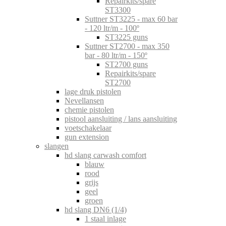
Repairkits/spare
ST3300
Suttner ST3225 - max 60 bar
- 120 ltr/m - 100º
ST3225 guns
Suttner ST2700 - max 350
bar - 80 ltr/m - 150º
ST2700 guns
Repairkits/spare
ST2700
lage druk pistolen
Nevellansen
chemie pistolen
pistool aansluiting / lans aansluiting
voetschakelaar
gun extension
slangen
hd slang carwash comfort
blauw
rood
grijs
geel
groen
hd slang DN6 (1/4)
1 staal inlage