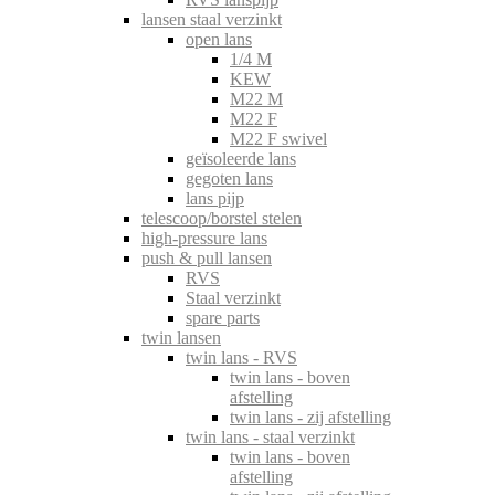
lansen staal verzinkt
open lans
1/4 M
KEW
M22 M
M22 F
M22 F swivel
geïsoleerde lans
gegoten lans
lans pijp
telescoop/borstel stelen
high-pressure lans
push & pull lansen
RVS
Staal verzinkt
spare parts
twin lansen
twin lans - RVS
twin lans - boven
afstelling
twin lans - zij afstelling
twin lans - staal verzinkt
twin lans - boven
afstelling