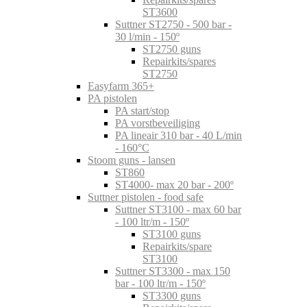
ST3600
Suttner ST2750 - 500 bar -
30 l/min - 150º
ST2750 guns
Repairkits/spares
ST2750
Easyfarm 365+
PA pistolen
PA start/stop
PA vorstbeveiliging
PA lineair 310 bar - 40 L/min
- 160°C
Stoom guns - lansen
ST860
ST4000- max 20 bar - 200º
Suttner pistolen - food safe
Suttner ST3100 - max 60 bar
- 100 ltr/m - 150º
ST3100 guns
Repairkits/spare
ST3100
Suttner ST3300 - max 150
bar - 100 ltr/m - 150º
ST3300 guns