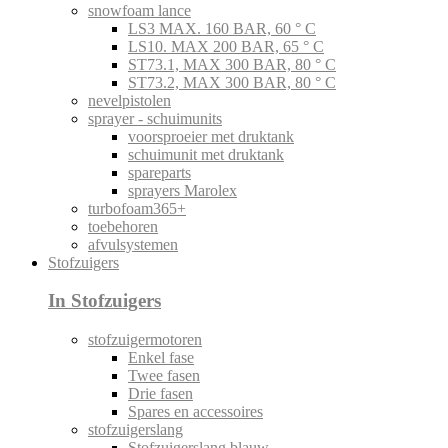
snowfoam lance
LS3 MAX. 160 BAR, 60 ° C
LS10. MAX 200 BAR, 65 ° C
ST73.1, MAX 300 BAR, 80 ° C
ST73.2, MAX 300 BAR, 80 ° C
nevelpistolen
sprayer - schuimunits
voorsproeier met druktank
schuimunit met druktank
spareparts
sprayers Marolex
turbofoam365+
toebehoren
afvulsystemen
Stofzuigers
In Stofzuigers
stofzuigermotoren
Enkel fase
Twee fasen
Drie fasen
Spares en accessoires
stofzuigerslang
Stofzuigerslang blauw