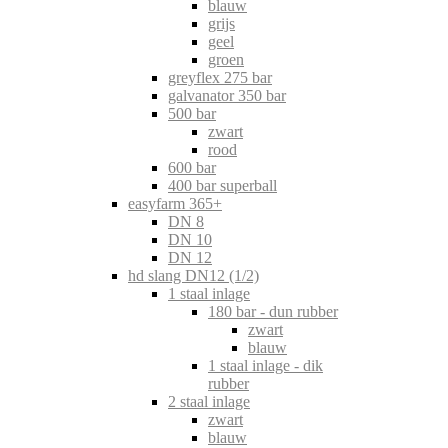
blauw
grijs
geel
groen
greyflex 275 bar
galvanator 350 bar
500 bar
zwart
rood
600 bar
400 bar superball
easyfarm 365+
DN 8
DN 10
DN 12
hd slang DN12 (1/2)
1 staal inlage
180 bar - dun rubber
zwart
blauw
1 staal inlage - dik
rubber
2 staal inlage
zwart
blauw