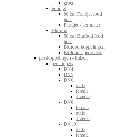
groen
Foodjet
80 bar Foodjet food
hose
Foodjet - per meter
Blufood
50 bar Blufood food
hose
Blufood koppelingen
Blufood - per meter
perskoppelingen - hulzen
persnippels
DN4
DN5
DN6
male
female
diverse
DN8
female
male
diverse
DN10
male
female