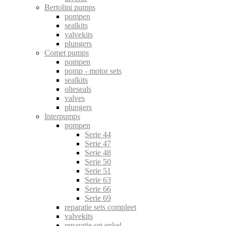
Bertolini pumps
pompen
sealkits
valvekits
plungers
Comet pumps
pompen
pomp - motor sets
sealkits
olieseals
valves
plungers
Interpumps
pompen
Serie 44
Serie 47
Serie 48
Serie 50
Serie 51
Serie 63
Serie 66
Serie 69
reparatie sets compleet
valvekits
reparatie set enkel