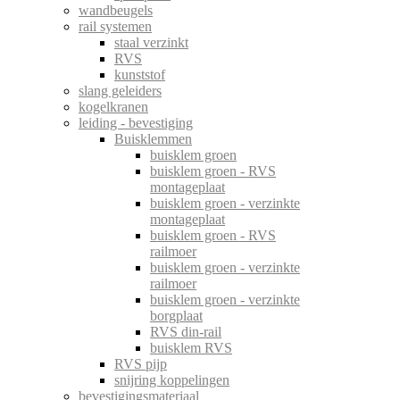
wandbeugels
rail systemen
staal verzinkt
RVS
kunststof
slang geleiders
kogelkranen
leiding - bevestiging
Buisklemmen
buisklem groen
buisklem groen - RVS
montageplaat
buisklem groen - verzinkte
montageplaat
buisklem groen - RVS
railmoer
buisklem groen - verzinkte
railmoer
buisklem groen - verzinkte
borgplaat
RVS din-rail
buisklem RVS
RVS pijp
snijring koppelingen
bevestigingsmateriaal