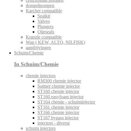
centrifugaal pompen
dompelpompen
Karcher compatible
Sealkit
Valves
Plungers
Olieseals
Kranzle compatible
Wap ( KEW, ALTO, NILFISK)
aandrijvingen
Schuim/Chemie
In Schuim/Chemie
chemie injectors
RM300 chemie injector
Suttner chemie injector
ST160 chemie injector
ST160 easyfoam injector
ST164 chemie - schuiminjector
ST161 chemie injector
ST166 chemie injector
ST167 bypass injector
injectors - diverse
schuim injectors