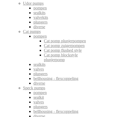
Udor pumps
pompen
sealkits
valvekits
plungers
diverse
Cat pumps
pompen
Cat pomp plunjerpompen
Cat pomp zuigerpompen
Cat pomp flushed style
Cat pomp blockstyle
plunjerpomp
sealkits
valves
plungers
bellhousing - flexcoppeling
diverse
Speck pumps
pompen
sealkit
valves
plungers
bellhousing - flexcoppeling
diverse