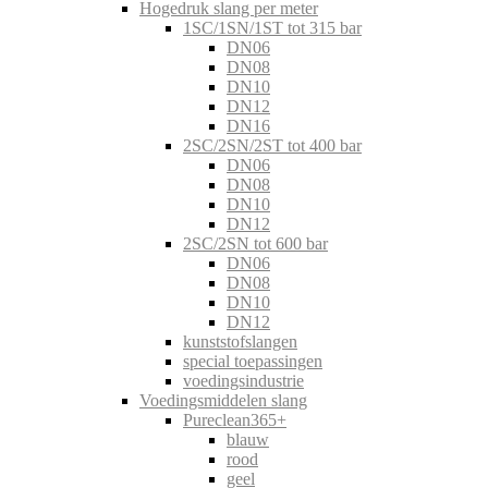
Hogedruk slang per meter
1SC/1SN/1ST tot 315 bar
DN06
DN08
DN10
DN12
DN16
2SC/2SN/2ST tot 400 bar
DN06
DN08
DN10
DN12
2SC/2SN tot 600 bar
DN06
DN08
DN10
DN12
kunststofslangen
special toepassingen
voedingsindustrie
Voedingsmiddelen slang
Pureclean365+
blauw
rood
geel