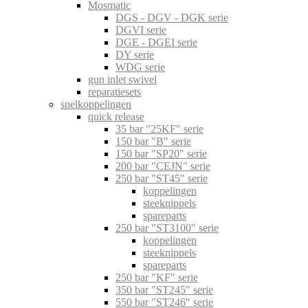
Mosmatic
DGS - DGV - DGK serie
DGVI serie
DGE - DGEI serie
DY serie
WDG serie
gun inlet swivel
reparatiesets
snelkoppelingen
quick release
35 bar "25KF" serie
150 bar "B" serie
150 bar "SP20" serie
200 bar "CEJN" serie
250 bar "ST45" serie
koppelingen
steeknippels
spareparts
250 bar "ST3100" serie
koppelingen
steeknippels
spareparts
250 bar "KF" serie
350 bar "ST245" serie
550 bar "ST246" serie