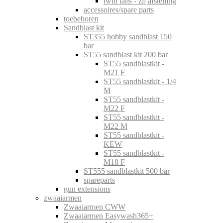
twin lans - zij afstelling
accessoires/spare parts
toebehoren
Sandblast kit
ST355 hobby sandblast 150
bar
ST55 sandblast kit 200 bar
ST55 sandblastkit -
M21 F
ST55 sandblastkit - 1/4
M
ST55 sandblastkit -
M22 F
ST55 sandblastkit -
M22 M
ST55 sandblastkit -
KEW
ST55 sandblastkit -
M18 F
ST555 sandblastkit 500 bar
spareparts
gun extensions
zwaaiarmen
Zwaaiarmen CWW
Zwaaiarmen Easywash365+