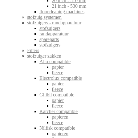
20 inch - 510 mm
21 inch - 530 mm
floorcleaning machines
stofzuig systemen
stofzuigers - randapparatuur
stofzuigers
randapparatuur
spareparts
stofzuigers
Filters
stofzuiger zakken
Alto compatible
papier
fleece
Electrolux compatible
papier
fleece
Ghibli compatible
papier
fleece
Karcher compatible
papieren
fleece
Nilfisk compatible
papieren