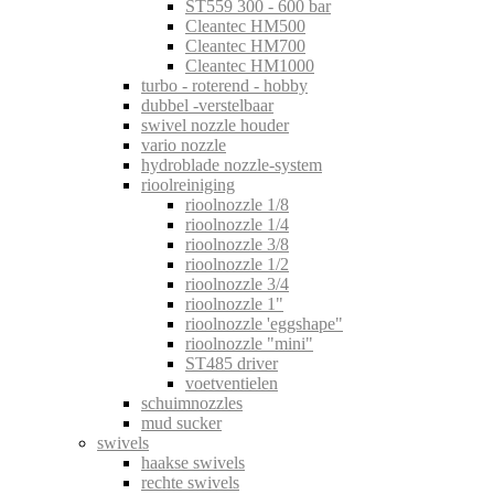
ST559 300 - 600 bar
Cleantec HM500
Cleantec HM700
Cleantec HM1000
turbo - roterend - hobby
dubbel -verstelbaar
swivel nozzle houder
vario nozzle
hydroblade nozzle-system
rioolreiniging
rioolnozzle 1/8
rioolnozzle 1/4
rioolnozzle 3/8
rioolnozzle 1/2
rioolnozzle 3/4
rioolnozzle 1"
rioolnozzle 'eggshape"
rioolnozzle "mini"
ST485 driver
voetventielen
schuimnozzles
mud sucker
swivels
haakse swivels
rechte swivels