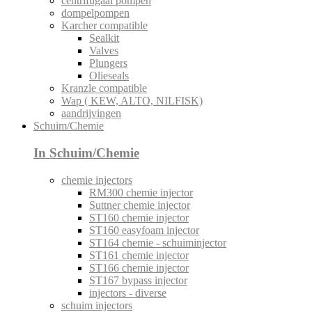
centrifugaal pompen
dompelpompen
Karcher compatible
Sealkit
Valves
Plungers
Olieseals
Kranzle compatible
Wap ( KEW, ALTO, NILFISK)
aandrijvingen
Schuim/Chemie
In Schuim/Chemie
chemie injectors
RM300 chemie injector
Suttner chemie injector
ST160 chemie injector
ST160 easyfoam injector
ST164 chemie - schuiminjector
ST161 chemie injector
ST166 chemie injector
ST167 bypass injector
injectors - diverse
schuim injectors