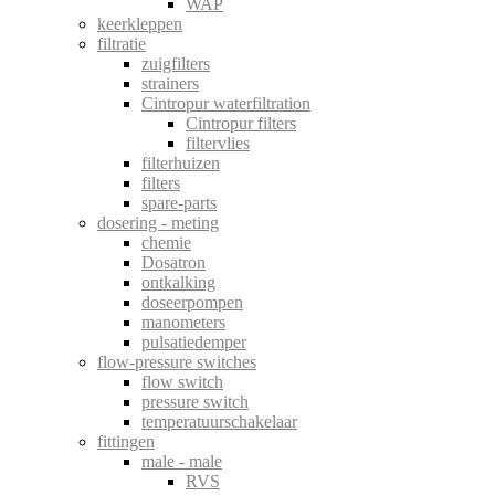
WAP
keerkleppen
filtratie
zuigfilters
strainers
Cintropur waterfiltration
Cintropur filters
filtervlies
filterhuizen
filters
spare-parts
dosering - meting
chemie
Dosatron
ontkalking
doseerpompen
manometers
pulsatiedemper
flow-pressure switches
flow switch
pressure switch
temperatuurschakelaar
fittingen
male - male
RVS