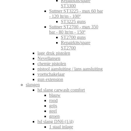
Repairkits/spare
ST3300
Suttner ST3225 - max 60 bar
- 120 ltr/m - 100º
ST3225 guns
Suttner ST2700 - max 350
bar - 80 ltr/m - 150º
ST2700 guns
Repairkits/spare
ST2700
lage druk pistolen
Nevellansen
chemie pistolen
pistool aansluiting / lans aansluiting
voetschakelaar
gun extension
slangen
hd slang carwash comfort
blauw
rood
grijs
geel
groen
hd slang DN6 (1/4)
1 staal inlage