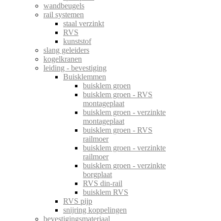
wandbeugels
rail systemen
staal verzinkt
RVS
kunststof
slang geleiders
kogelkranen
leiding - bevestiging
Buisklemmen
buisklem groen
buisklem groen - RVS
montageplaat
buisklem groen - verzinkte
montageplaat
buisklem groen - RVS
railmoer
buisklem groen - verzinkte
railmoer
buisklem groen - verzinkte
borgplaat
RVS din-rail
buisklem RVS
RVS pijp
snijring koppelingen
bevestigingsmateriaal