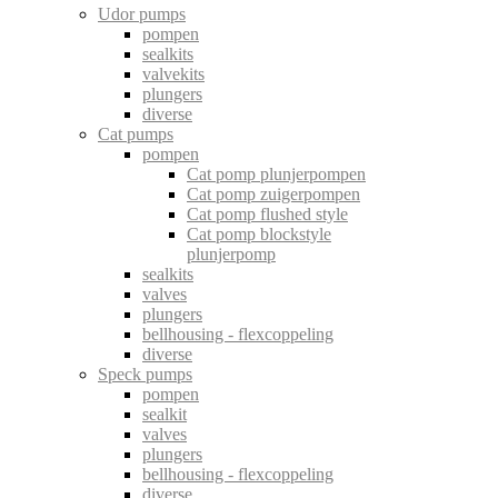
Udor pumps
pompen
sealkits
valvekits
plungers
diverse
Cat pumps
pompen
Cat pomp plunjerpompen
Cat pomp zuigerpompen
Cat pomp flushed style
Cat pomp blockstyle
plunjerpomp
sealkits
valves
plungers
bellhousing - flexcoppeling
diverse
Speck pumps
pompen
sealkit
valves
plungers
bellhousing - flexcoppeling
diverse