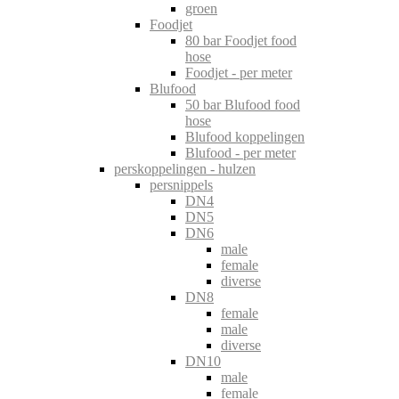
groen
Foodjet
80 bar Foodjet food
hose
Foodjet - per meter
Blufood
50 bar Blufood food
hose
Blufood koppelingen
Blufood - per meter
perskoppelingen - hulzen
persnippels
DN4
DN5
DN6
male
female
diverse
DN8
female
male
diverse
DN10
male
female