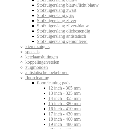
Stofzuigerslang blauw/licht blauw
Stofzuigerslang zwart
Stofzuigerslang grijs
Stofzuigerslang zilver
Stofzuigerslang zilver-blauw
Stofzuigerslang oliebestendig
Stofzuigerslang antistatisch
Stofzuigerslang gemonteerd
kierenzuigers
specials
ketelaansluitingen
koppelingen/stelen
zuigmonden
antistatische toebehoren
floorcleaning
floorcleaning pads
12 inch - 305 mm
13 inch - 325 mm
14 inch - 355 mm
15 inch - 380 mm
16 inch - 410 mm
17 inch - 430 mm
18 inch - 460 mm
19 inch - 480 mm