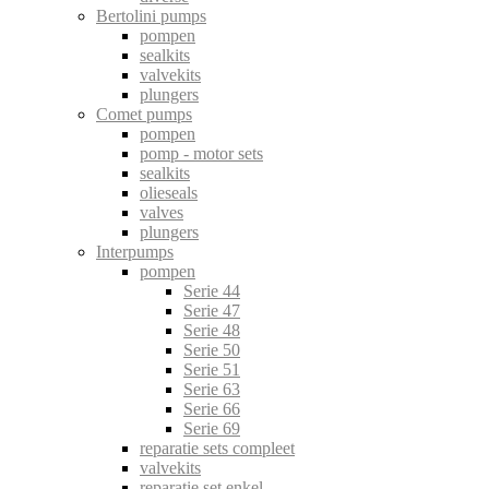
Bertolini pumps
pompen
sealkits
valvekits
plungers
Comet pumps
pompen
pomp - motor sets
sealkits
olieseals
valves
plungers
Interpumps
pompen
Serie 44
Serie 47
Serie 48
Serie 50
Serie 51
Serie 63
Serie 66
Serie 69
reparatie sets compleet
valvekits
reparatie set enkel