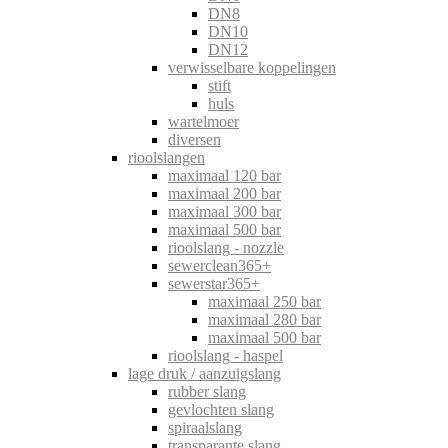
DN8
DN10
DN12
verwisselbare koppelingen
stift
huls
wartelmoer
diversen
rioolslangen
maximaal 120 bar
maximaal 200 bar
maximaal 300 bar
maximaal 500 bar
rioolslang - nozzle
sewerclean365+
sewerstar365+
maximaal 250 bar
maximaal 280 bar
maximaal 500 bar
rioolslang - haspel
lage druk / aanzuigslang
rubber slang
gevlochten slang
spiraalslang
transparante slang