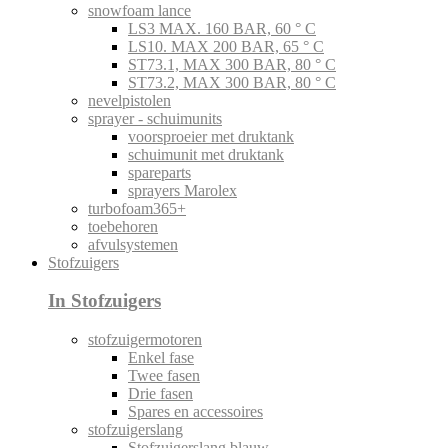
snowfoam lance
LS3 MAX. 160 BAR, 60 ° C
LS10. MAX 200 BAR, 65 ° C
ST73.1, MAX 300 BAR, 80 ° C
ST73.2, MAX 300 BAR, 80 ° C
nevelpistolen
sprayer - schuimunits
voorsproeier met druktank
schuimunit met druktank
spareparts
sprayers Marolex
turbofoam365+
toebehoren
afvulsystemen
Stofzuigers
In Stofzuigers
stofzuigermotoren
Enkel fase
Twee fasen
Drie fasen
Spares en accessoires
stofzuigerslang
Stofzuigerslang blauw