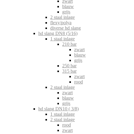
zwart
blauw
grijs
2 staal inlage
flexy/polya
diverse hd slang
hd slang DN8 (5/16)
1 staal inlage
210 bar
zwart
blauw
grijs
250 bar
315 bar
zwart
rood
2 staal inlage
zwart
blauw
grijs
hd slang DN10 ( 3/8)
1 staal inlage
2 staal inlage
rood
zwart