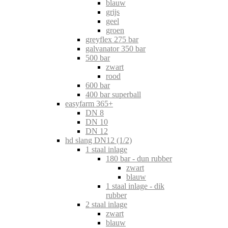
blauw
grijs
geel
groen
greyflex 275 bar
galvanator 350 bar
500 bar
zwart
rood
600 bar
400 bar superball
easyfarm 365+
DN 8
DN 10
DN 12
hd slang DN12 (1/2)
1 staal inlage
180 bar - dun rubber
zwart
blauw
1 staal inlage - dik
rubber
2 staal inlage
zwart
blauw