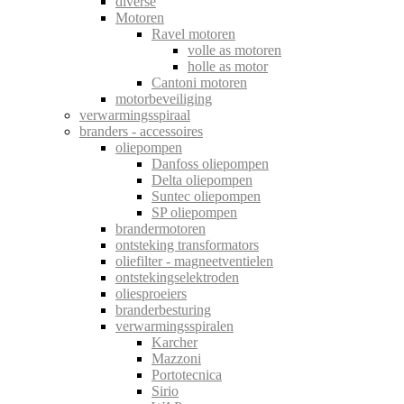
diverse
Motoren
Ravel motoren
volle as motoren
holle as motor
Cantoni motoren
motorbeveiliging
verwarmingsspiraal
branders - accessoires
oliepompen
Danfoss oliepompen
Delta oliepompen
Suntec oliepompen
SP oliepompen
brandermotoren
ontsteking transformators
oliefilter - magneetventielen
ontstekingselektroden
oliesproeiers
branderbesturing
verwarmingsspiralen
Karcher
Mazzoni
Portotecnica
Sirio