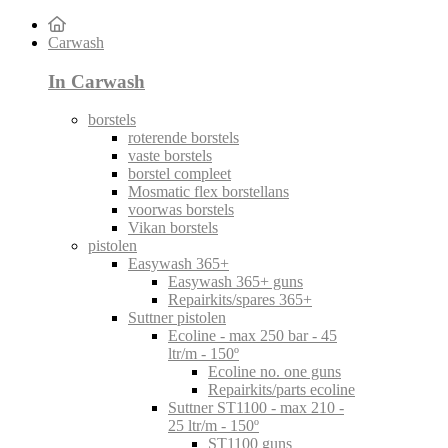
Carwash
In Carwash
borstels
roterende borstels
vaste borstels
borstel compleet
Mosmatic flex borstellans
voorwas borstels
Vikan borstels
pistolen
Easywash 365+
Easywash 365+ guns
Repairkits/spares 365+
Suttner pistolen
Ecoline - max 250 bar - 45
ltr/m - 150º
Ecoline no. one guns
Repairkits/parts ecoline
Suttner ST1100 - max 210 -
25 ltr/m - 150º
ST1100 guns