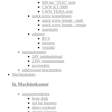
600 bar "ST45" serie
CWW KT-3000
CWW TEMA serie
quick screw koppelingen
quick screw female - male
quick screw female - female
spareparts
adapters
RVS
messing
verzinkt
muntautomaten
24V muntautomaat
230V muntautomaat
accessoires
ruitenwisser beschermers
Machinekamer
In Machinekamer
magneetventielen
hoge druk
nul bar kleppen
direct werkend
chemie kleppen