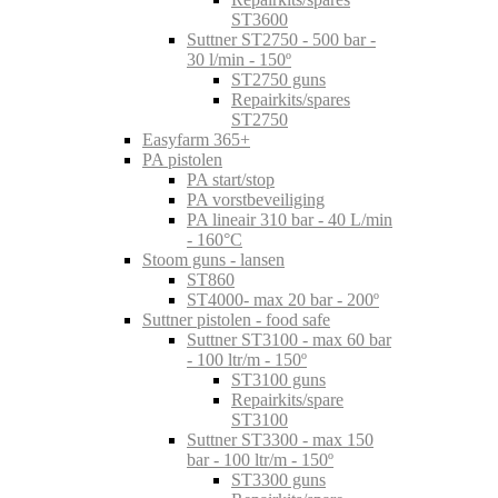
ST3600
Suttner ST2750 - 500 bar -
30 l/min - 150º
ST2750 guns
Repairkits/spares
ST2750
Easyfarm 365+
PA pistolen
PA start/stop
PA vorstbeveiliging
PA lineair 310 bar - 40 L/min
- 160°C
Stoom guns - lansen
ST860
ST4000- max 20 bar - 200º
Suttner pistolen - food safe
Suttner ST3100 - max 60 bar
- 100 ltr/m - 150º
ST3100 guns
Repairkits/spare
ST3100
Suttner ST3300 - max 150
bar - 100 ltr/m - 150º
ST3300 guns