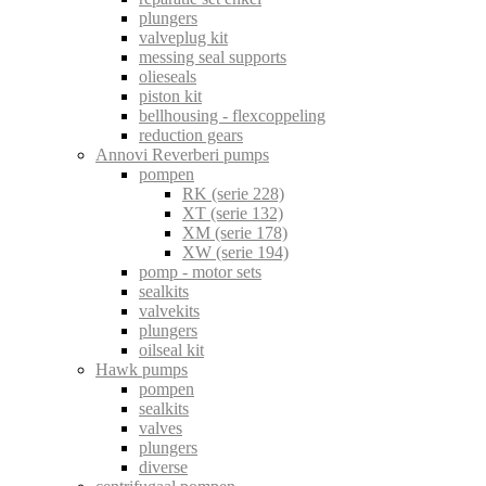
plungers
valveplug kit
messing seal supports
olieseals
piston kit
bellhousing - flexcoppeling
reduction gears
Annovi Reverberi pumps
pompen
RK (serie 228)
XT (serie 132)
XM (serie 178)
XW (serie 194)
pomp - motor sets
sealkits
valvekits
plungers
oilseal kit
Hawk pumps
pompen
sealkits
valves
plungers
diverse