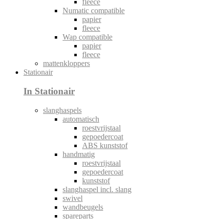
fleece
Numatic compatible
papier
fleece
Wap compatible
papier
fleece
mattenkloppers
Stationair
In Stationair
slanghaspels
automatisch
roestvrijstaal
gepoedercoat
ABS kunststof
handmatig
roestvrijstaal
gepoedercoat
kunststof
slanghaspel incl. slang
swivel
wandbeugels
spareparts