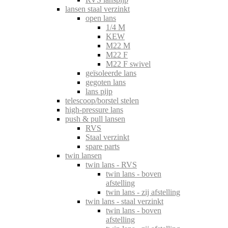
lansen staal verzinkt
open lans
1/4 M
KEW
M22 M
M22 F
M22 F swivel
geïsoleerde lans
gegoten lans
lans pijp
telescoop/borstel stelen
high-pressure lans
push & pull lansen
RVS
Staal verzinkt
spare parts
twin lansen
twin lans - RVS
twin lans - boven
afstelling
twin lans - zij afstelling
twin lans - staal verzinkt
twin lans - boven
afstelling