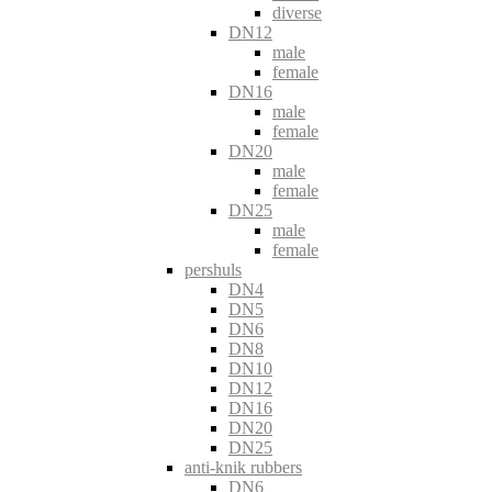
diverse
DN12
male
female
DN16
male
female
DN20
male
female
DN25
male
female
pershuls
DN4
DN5
DN6
DN8
DN10
DN12
DN16
DN20
DN25
anti-knik rubbers
DN6