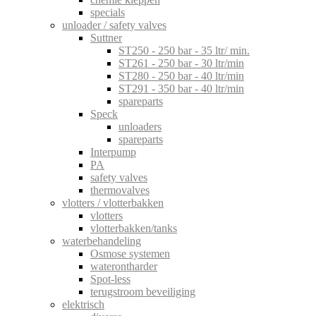
specials
unloader / safety valves
Suttner
ST250 - 250 bar - 35 ltr/ min.
ST261 - 250 bar - 30 ltr/min
ST280 - 250 bar - 40 ltr/min
ST291 - 350 bar - 40 ltr/min
spareparts
Speck
unloaders
spareparts
Interpump
PA
safety valves
thermovalves
vlotters / vlotterbakken
vlotters
vlotterbakken/tanks
waterbehandeling
Osmose systemen
waterontharder
Spot-less
terugstroom beveiliging
elektrisch