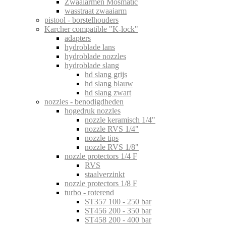
Zwaaiarmen Mosmatic
wasstraat zwaaiarm
pistool - borstelhouders
Karcher compatible "K-lock"
adapters
hydroblade lans
hydroblade nozzles
hydroblade slang
hd slang grijs
hd slang blauw
hd slang zwart
nozzles - benodigdheden
hogedruk nozzles
nozzle keramisch 1/4"
nozzle RVS 1/4"
nozzle tips
nozzle RVS 1/8"
nozzle protectors 1/4 F
RVS
staalverzinkt
nozzle protectors 1/8 F
turbo - roterend
ST357 100 - 250 bar
ST456 200 - 350 bar
ST458 200 - 400 bar