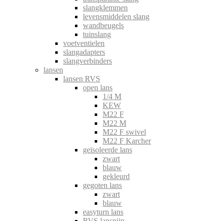
slangklemmen
levensmiddelen slang
wandbeugels
tuinslang
voetventielen
slangadapters
slangverbinders
lansen
lansen RVS
open lans
1/4 M
KEW
M22 F
M22 M
M22 F swivel
M22 F Karcher
geïsoleerde lans
zwart
blauw
gekleurd
gegoten lans
zwart
blauw
easyturn lans
RVS lanspijp