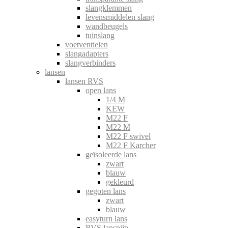
slangklemmen
levensmiddelen slang
wandbeugels
tuinslang
voetventielen
slangadapters
slangverbinders
lansen
lansen RVS
open lans
1/4 M
KEW
M22 F
M22 M
M22 F swivel
M22 F Karcher
geïsoleerde lans
zwart
blauw
gekleurd
gegoten lans
zwart
blauw
easyturn lans
RVS lanspijp