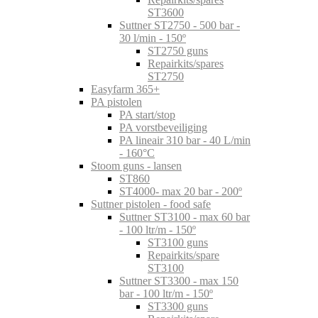
ST3600
Suttner ST2750 - 500 bar -
30 l/min - 150º
ST2750 guns
Repairkits/spares
ST2750
Easyfarm 365+
PA pistolen
PA start/stop
PA vorstbeveiliging
PA lineair 310 bar - 40 L/min
- 160°C
Stoom guns - lansen
ST860
ST4000- max 20 bar - 200º
Suttner pistolen - food safe
Suttner ST3100 - max 60 bar
- 100 ltr/m - 150º
ST3100 guns
Repairkits/spare
ST3100
Suttner ST3300 - max 150
bar - 100 ltr/m - 150º
ST3300 guns