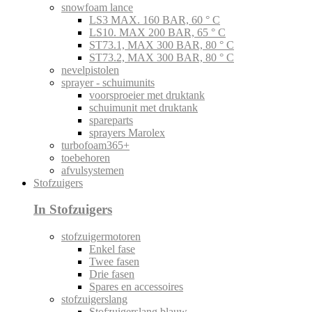
snowfoam lance
LS3 MAX. 160 BAR, 60 ° C
LS10. MAX 200 BAR, 65 ° C
ST73.1, MAX 300 BAR, 80 ° C
ST73.2, MAX 300 BAR, 80 ° C
nevelpistolen
sprayer - schuimunits
voorsproeier met druktank
schuimunit met druktank
spareparts
sprayers Marolex
turbofoam365+
toebehoren
afvulsystemen
Stofzuigers
In Stofzuigers
stofzuigermotoren
Enkel fase
Twee fasen
Drie fasen
Spares en accessoires
stofzuigerslang
Stofzuigerslang blauw