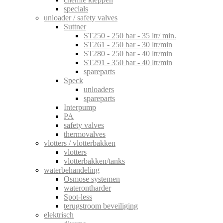
specials
unloader / safety valves
Suttner
ST250 - 250 bar - 35 ltr/ min.
ST261 - 250 bar - 30 ltr/min
ST280 - 250 bar - 40 ltr/min
ST291 - 350 bar - 40 ltr/min
spareparts
Speck
unloaders
spareparts
Interpump
PA
safety valves
thermovalves
vlotters / vlotterbakken
vlotters
vlotterbakken/tanks
waterbehandeling
Osmose systemen
waterontharder
Spot-less
terugstroom beveiliging
elektrisch