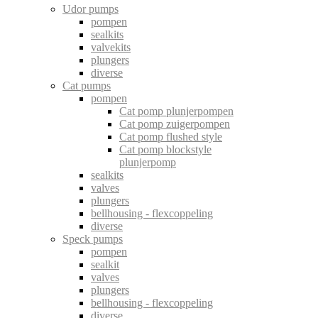
Udor pumps
pompen
sealkits
valvekits
plungers
diverse
Cat pumps
pompen
Cat pomp plunjerpompen
Cat pomp zuigerpompen
Cat pomp flushed style
Cat pomp blockstyle
plunjerpomp
sealkits
valves
plungers
bellhousing - flexcoppeling
diverse
Speck pumps
pompen
sealkit
valves
plungers
bellhousing - flexcoppeling
diverse