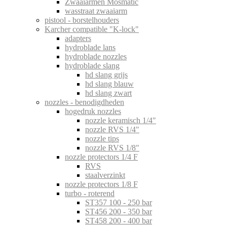
Zwaaiarmen Mosmatic
wasstraat zwaaiarm
pistool - borstelhouders
Karcher compatible "K-lock"
adapters
hydroblade lans
hydroblade nozzles
hydroblade slang
hd slang grijs
hd slang blauw
hd slang zwart
nozzles - benodigdheden
hogedruk nozzles
nozzle keramisch 1/4"
nozzle RVS 1/4"
nozzle tips
nozzle RVS 1/8"
nozzle protectors 1/4 F
RVS
staalverzinkt
nozzle protectors 1/8 F
turbo - roterend
ST357 100 - 250 bar
ST456 200 - 350 bar
ST458 200 - 400 bar