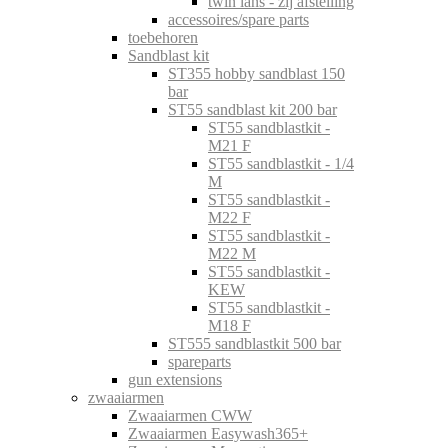
twin lans - zij afstelling
accessoires/spare parts
toebehoren
Sandblast kit
ST355 hobby sandblast 150
bar
ST55 sandblast kit 200 bar
ST55 sandblastkit -
M21 F
ST55 sandblastkit - 1/4
M
ST55 sandblastkit -
M22 F
ST55 sandblastkit -
M22 M
ST55 sandblastkit -
KEW
ST55 sandblastkit -
M18 F
ST555 sandblastkit 500 bar
spareparts
gun extensions
zwaaiarmen
Zwaaiarmen CWW
Zwaaiarmen Easywash365+