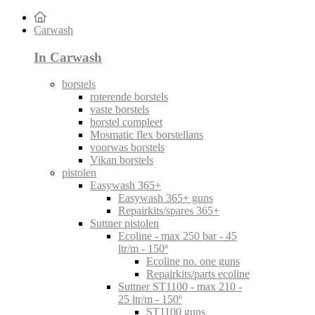
Carwash
In Carwash
borstels
roterende borstels
vaste borstels
borstel compleet
Mosmatic flex borstellans
voorwas borstels
Vikan borstels
pistolen
Easywash 365+
Easywash 365+ guns
Repairkits/spares 365+
Suttner pistolen
Ecoline - max 250 bar - 45
ltr/m - 150º
Ecoline no. one guns
Repairkits/parts ecoline
Suttner ST1100 - max 210 -
25 ltr/m - 150º
ST1100 guns