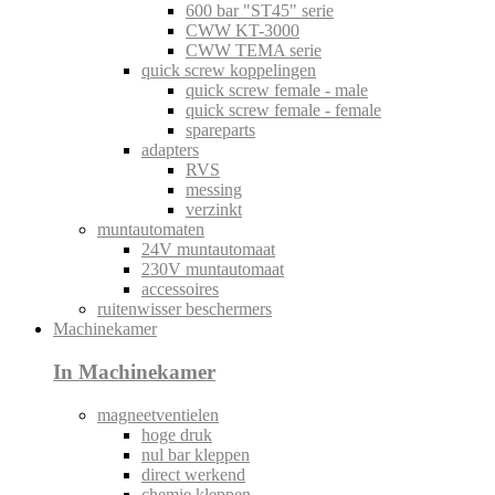
600 bar "ST45" serie
CWW KT-3000
CWW TEMA serie
quick screw koppelingen
quick screw female - male
quick screw female - female
spareparts
adapters
RVS
messing
verzinkt
muntautomaten
24V muntautomaat
230V muntautomaat
accessoires
ruitenwisser beschermers
Machinekamer
In Machinekamer
magneetventielen
hoge druk
nul bar kleppen
direct werkend
chemie kleppen