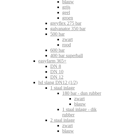
blauw
grijs
geel
groen
greyflex 275 bar
galvanator 350 bar
500 bar
zwart
rood
600 bar
400 bar superball
easyfarm 365+
DN 8
DN 10
DN 12
hd slang DN12 (1/2)
1 staal inlage
180 bar - dun rubber
zwart
blauw
1 staal inlage - dik
rubber
2 staal inlage
zwart
blauw