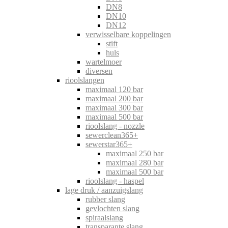
DN8
DN10
DN12
verwisselbare koppelingen
stift
huls
wartelmoer
diversen
rioolslangen
maximaal 120 bar
maximaal 200 bar
maximaal 300 bar
maximaal 500 bar
rioolslang - nozzle
sewerclean365+
sewerstar365+
maximaal 250 bar
maximaal 280 bar
maximaal 500 bar
rioolslang - haspel
lage druk / aanzuigslang
rubber slang
gevlochten slang
spiraalslang
transparante slang