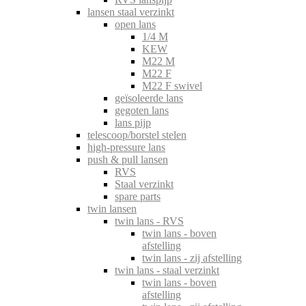
lansen staal verzinkt
open lans
1/4 M
KEW
M22 M
M22 F
M22 F swivel
geïsoleerde lans
gegoten lans
lans pijp
telescoop/borstel stelen
high-pressure lans
push & pull lansen
RVS
Staal verzinkt
spare parts
twin lansen
twin lans - RVS
twin lans - boven
afstelling
twin lans - zij afstelling
twin lans - staal verzinkt
twin lans - boven
afstelling