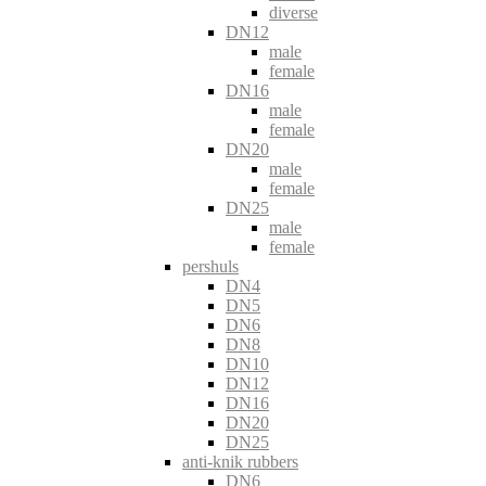
diverse
DN12
male
female
DN16
male
female
DN20
male
female
DN25
male
female
pershuls
DN4
DN5
DN6
DN8
DN10
DN12
DN16
DN20
DN25
anti-knik rubbers
DN6