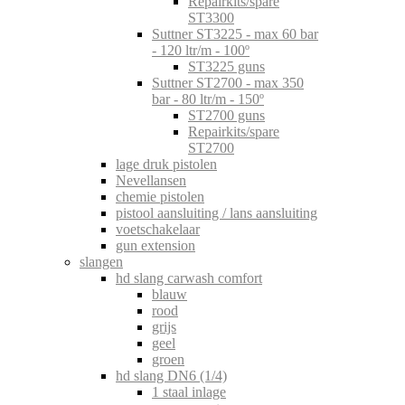
Repairkits/spare
ST3300
Suttner ST3225 - max 60 bar
- 120 ltr/m - 100º
ST3225 guns
Suttner ST2700 - max 350
bar - 80 ltr/m - 150º
ST2700 guns
Repairkits/spare
ST2700
lage druk pistolen
Nevellansen
chemie pistolen
pistool aansluiting / lans aansluiting
voetschakelaar
gun extension
slangen
hd slang carwash comfort
blauw
rood
grijs
geel
groen
hd slang DN6 (1/4)
1 staal inlage