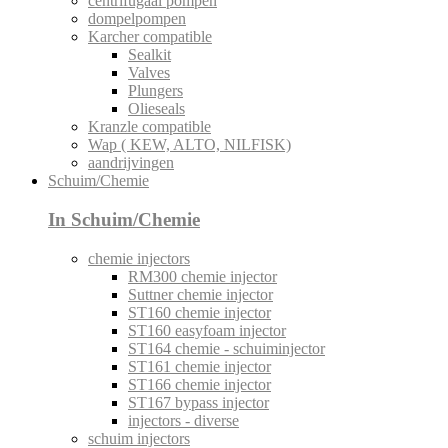
centrifugaal pompen
dompelpompen
Karcher compatible
Sealkit
Valves
Plungers
Olieseals
Kranzle compatible
Wap ( KEW, ALTO, NILFISK)
aandrijvingen
Schuim/Chemie
In Schuim/Chemie
chemie injectors
RM300 chemie injector
Suttner chemie injector
ST160 chemie injector
ST160 easyfoam injector
ST164 chemie - schuiminjector
ST161 chemie injector
ST166 chemie injector
ST167 bypass injector
injectors - diverse
schuim injectors