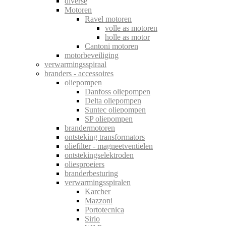
diverse
Motoren
Ravel motoren
volle as motoren
holle as motor
Cantoni motoren
motorbeveiliging
verwarmingsspiraal
branders - accessoires
oliepompen
Danfoss oliepompen
Delta oliepompen
Suntec oliepompen
SP oliepompen
brandermotoren
ontsteking transformators
oliefilter - magneetventielen
ontstekingselektroden
oliesproeiers
branderbesturing
verwarmingsspiralen
Karcher
Mazzoni
Portotecnica
Sirio