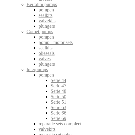
Bertolini pumps
pompen
sealkits
valvekits
plungers
Comet pumps
pompen
pomp - motor sets
sealkits
olieseals
valves
plungers
Interpumps
pompen
Serie 44
Serie 47
Serie 48
Serie 50
Serie 51
Serie 63
Serie 66
Serie 69
reparatie sets compleet
valvekits
reparatie set enkel