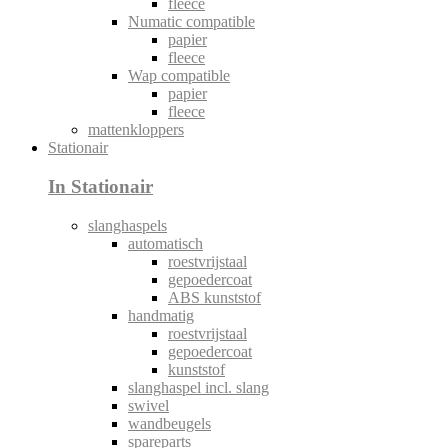
fleece
Numatic compatible
papier
fleece
Wap compatible
papier
fleece
mattenkloppers
Stationair
In Stationair
slanghaspels
automatisch
roestvrijstaal
gepoedercoat
ABS kunststof
handmatig
roestvrijstaal
gepoedercoat
kunststof
slanghaspel incl. slang
swivel
wandbeugels
spareparts