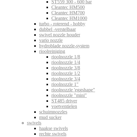
ST559 300 - 600 bar
Cleantec HM500
Cleantec HM700
Cleantec HM1000
turbo - roterend - hobby
dubbel -verstelbaar
swivel nozzle houder
vario nozzle
hydroblade nozzle-system
rioolreiniging
rioolnozzle 1/8
rioolnozzle 1/4
rioolnozzle 3/8
rioolnozzle 1/2
rioolnozzle 3/4
rioolnozzle 1"
rioolnozzle 'eggshape"
rioolnozzle "mini"
ST485 driver
voetventielen
schuimnozzles
mud sucker
swivels
haakse swivels
rechte swivels