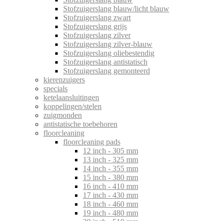
Stofzuigerslang blauw/licht blauw
Stofzuigerslang zwart
Stofzuigerslang grijs
Stofzuigerslang zilver
Stofzuigerslang zilver-blauw
Stofzuigerslang oliebestendig
Stofzuigerslang antistatisch
Stofzuigerslang gemonteerd
kierenzuigers
specials
ketelaansluitingen
koppelingen/stelen
zuigmonden
antistatische toebehoren
floorcleaning
floorcleaning pads
12 inch - 305 mm
13 inch - 325 mm
14 inch - 355 mm
15 inch - 380 mm
16 inch - 410 mm
17 inch - 430 mm
18 inch - 460 mm
19 inch - 480 mm