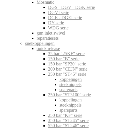
Mosmatic
DGS - DGV - DGK serie
DGVI serie
DGE - DGEI serie
DY serie
WDG serie
gun inlet swivel
reparatiesets
snelkoppelingen
quick release
35 bar "25KF" serie
150 bar "B" serie
150 bar "SP20" serie
200 bar "CEJN" serie
250 bar "ST45" serie
koppelingen
steeknippels
spareparts
250 bar "ST3100" serie
koppelingen
steeknippels
spareparts
250 bar "KF" serie
350 bar "ST245" serie
550 bar "ST246" serie