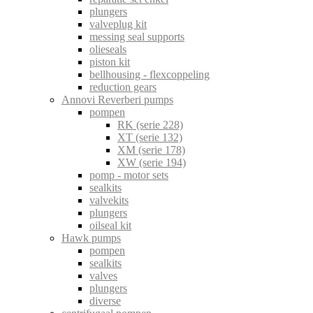
plungers
valveplug kit
messing seal supports
olieseals
piston kit
bellhousing - flexcoppeling
reduction gears
Annovi Reverberi pumps
pompen
RK (serie 228)
XT (serie 132)
XM (serie 178)
XW (serie 194)
pomp - motor sets
sealkits
valvekits
plungers
oilseal kit
Hawk pumps
pompen
sealkits
valves
plungers
diverse