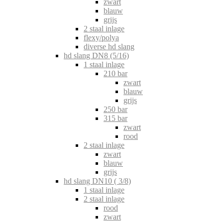
zwart
blauw
grijs
2 staal inlage
flexy/polya
diverse hd slang
hd slang DN8 (5/16)
1 staal inlage
210 bar
zwart
blauw
grijs
250 bar
315 bar
zwart
rood
2 staal inlage
zwart
blauw
grijs
hd slang DN10 ( 3/8)
1 staal inlage
2 staal inlage
rood
zwart