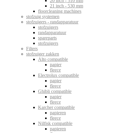
20 inch - 510 mm
21 inch - 530 mm
floorcleaning machines
stofzuig systemen
stofzuigers - randapparatuur
stofzuigers
randapparatuur
spareparts
stofzuigers
Filters
stofzuiger zakken
Alto compatible
papier
fleece
Electrolux compatible
papier
fleece
Ghibli compatible
papier
fleece
Karcher compatible
papieren
fleece
Nilfisk compatible
papieren