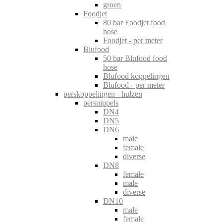
groen
Foodjet
80 bar Foodjet food
hose
Foodjet - per meter
Blufood
50 bar Blufood food
hose
Blufood koppelingen
Blufood - per meter
perskoppelingen - hulzen
persnippels
DN4
DN5
DN6
male
female
diverse
DN8
female
male
diverse
DN10
male
female