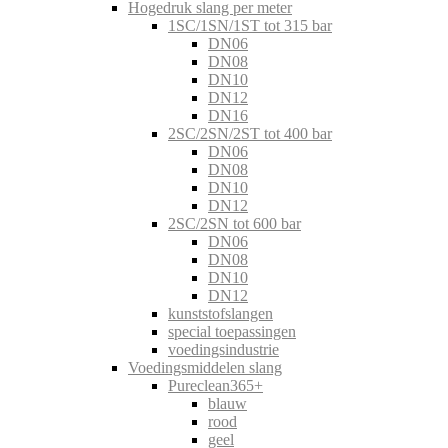
Hogedruk slang per meter
1SC/1SN/1ST tot 315 bar
DN06
DN08
DN10
DN12
DN16
2SC/2SN/2ST tot 400 bar
DN06
DN08
DN10
DN12
2SC/2SN tot 600 bar
DN06
DN08
DN10
DN12
kunststofslangen
special toepassingen
voedingsindustrie
Voedingsmiddelen slang
Pureclean365+
blauw
rood
geel