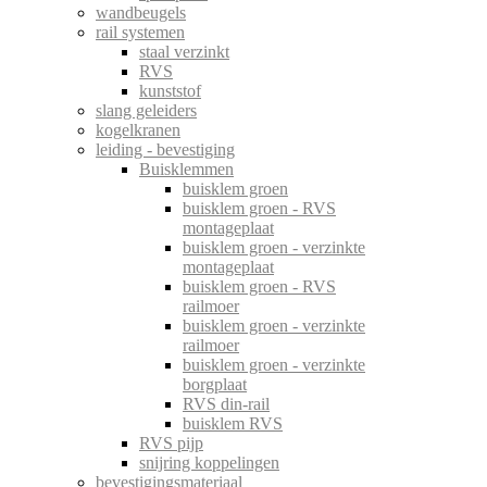
wandbeugels
rail systemen
staal verzinkt
RVS
kunststof
slang geleiders
kogelkranen
leiding - bevestiging
Buisklemmen
buisklem groen
buisklem groen - RVS
montageplaat
buisklem groen - verzinkte
montageplaat
buisklem groen - RVS
railmoer
buisklem groen - verzinkte
railmoer
buisklem groen - verzinkte
borgplaat
RVS din-rail
buisklem RVS
RVS pijp
snijring koppelingen
bevestigingsmateriaal