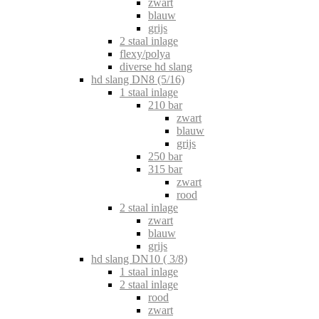
zwart
blauw
grijs
2 staal inlage
flexy/polya
diverse hd slang
hd slang DN8 (5/16)
1 staal inlage
210 bar
zwart
blauw
grijs
250 bar
315 bar
zwart
rood
2 staal inlage
zwart
blauw
grijs
hd slang DN10 ( 3/8)
1 staal inlage
2 staal inlage
rood
zwart