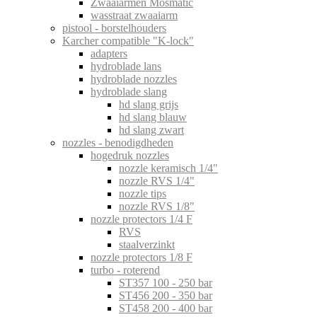
Zwaaiarmen Mosmatic
wasstraat zwaaiarm
pistool - borstelhouders
Karcher compatible "K-lock"
adapters
hydroblade lans
hydroblade nozzles
hydroblade slang
hd slang grijs
hd slang blauw
hd slang zwart
nozzles - benodigdheden
hogedruk nozzles
nozzle keramisch 1/4"
nozzle RVS 1/4"
nozzle tips
nozzle RVS 1/8"
nozzle protectors 1/4 F
RVS
staalverzinkt
nozzle protectors 1/8 F
turbo - roterend
ST357 100 - 250 bar
ST456 200 - 350 bar
ST458 200 - 400 bar