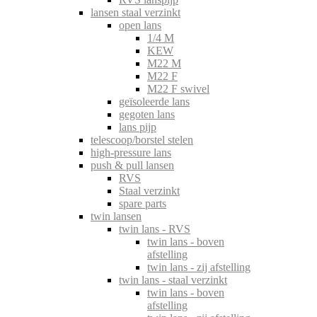
lansen staal verzinkt
open lans
1/4 M
KEW
M22 M
M22 F
M22 F swivel
geïsoleerde lans
gegoten lans
lans pijp
telescoop/borstel stelen
high-pressure lans
push & pull lansen
RVS
Staal verzinkt
spare parts
twin lansen
twin lans - RVS
twin lans - boven
afstelling
twin lans - zij afstelling
twin lans - staal verzinkt
twin lans - boven
afstelling