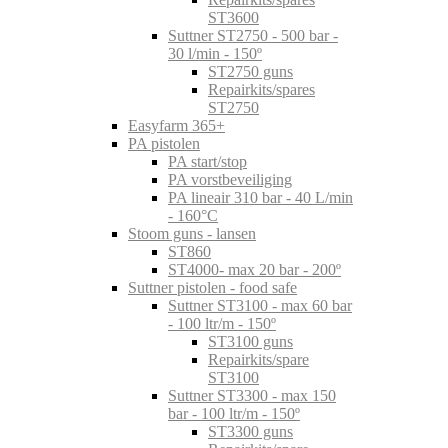
ST3600
Suttner ST2750 - 500 bar -
30 l/min - 150º
ST2750 guns
Repairkits/spares
ST2750
Easyfarm 365+
PA pistolen
PA start/stop
PA vorstbeveiliging
PA lineair 310 bar - 40 L/min
- 160°C
Stoom guns - lansen
ST860
ST4000- max 20 bar - 200º
Suttner pistolen - food safe
Suttner ST3100 - max 60 bar
- 100 ltr/m - 150º
ST3100 guns
Repairkits/spare
ST3100
Suttner ST3300 - max 150
bar - 100 ltr/m - 150º
ST3300 guns