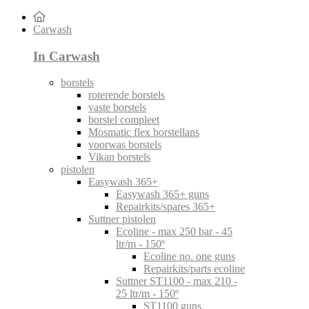
Carwash
In Carwash
borstels
roterende borstels
vaste borstels
borstel compleet
Mosmatic flex borstellans
voorwas borstels
Vikan borstels
pistolen
Easywash 365+
Easywash 365+ guns
Repairkits/spares 365+
Suttner pistolen
Ecoline - max 250 bar - 45
ltr/m - 150º
Ecoline no. one guns
Repairkits/parts ecoline
Suttner ST1100 - max 210 -
25 ltr/m - 150º
ST1100 guns