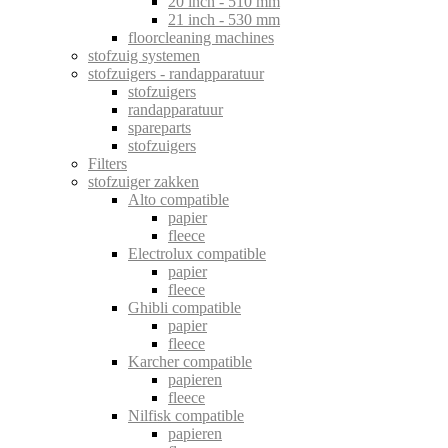
20 inch - 510 mm
21 inch - 530 mm
floorcleaning machines
stofzuig systemen
stofzuigers - randapparatuur
stofzuigers
randapparatuur
spareparts
stofzuigers
Filters
stofzuiger zakken
Alto compatible
papier
fleece
Electrolux compatible
papier
fleece
Ghibli compatible
papier
fleece
Karcher compatible
papieren
fleece
Nilfisk compatible
papieren