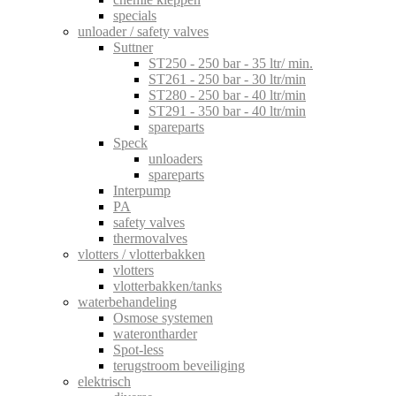
specials
unloader / safety valves
Suttner
ST250 - 250 bar - 35 ltr/ min.
ST261 - 250 bar - 30 ltr/min
ST280 - 250 bar - 40 ltr/min
ST291 - 350 bar - 40 ltr/min
spareparts
Speck
unloaders
spareparts
Interpump
PA
safety valves
thermovalves
vlotters / vlotterbakken
vlotters
vlotterbakken/tanks
waterbehandeling
Osmose systemen
waterontharder
Spot-less
terugstroom beveiliging
elektrisch