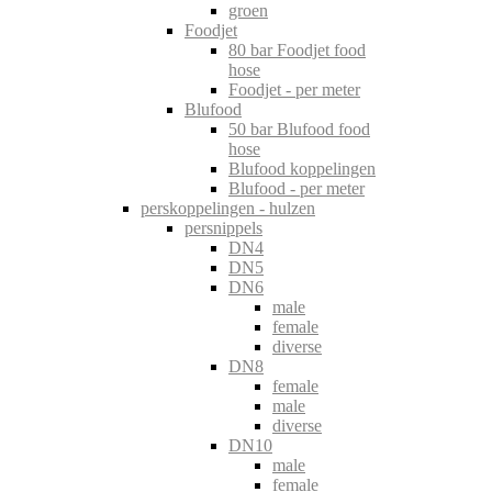
groen
Foodjet
80 bar Foodjet food
hose
Foodjet - per meter
Blufood
50 bar Blufood food
hose
Blufood koppelingen
Blufood - per meter
perskoppelingen - hulzen
persnippels
DN4
DN5
DN6
male
female
diverse
DN8
female
male
diverse
DN10
male
female