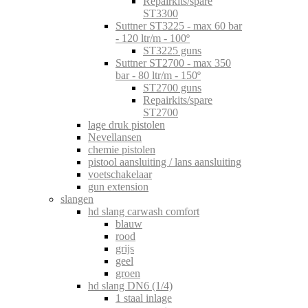
Repairkits/spare
ST3300
Suttner ST3225 - max 60 bar
- 120 ltr/m - 100º
ST3225 guns
Suttner ST2700 - max 350
bar - 80 ltr/m - 150º
ST2700 guns
Repairkits/spare
ST2700
lage druk pistolen
Nevellansen
chemie pistolen
pistool aansluiting / lans aansluiting
voetschakelaar
gun extension
slangen
hd slang carwash comfort
blauw
rood
grijs
geel
groen
hd slang DN6 (1/4)
1 staal inlage