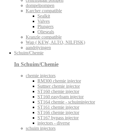
centrifugaal pompen
dompelpompen
Karcher compatible
Sealkit
Valves
Plungers
Olieseals
Kranzle compatible
Wap ( KEW, ALTO, NILFISK)
aandrijvingen
Schuim/Chemie
In Schuim/Chemie
chemie injectors
RM300 chemie injector
Suttner chemie injector
ST160 chemie injector
ST160 easyfoam injector
ST164 chemie - schuiminjector
ST161 chemie injector
ST166 chemie injector
ST167 bypass injector
injectors - diverse
schuim injectors