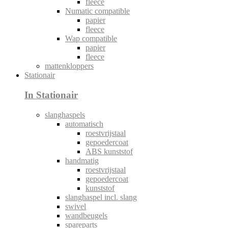
fleece
Numatic compatible
papier
fleece
Wap compatible
papier
fleece
mattenkloppers
Stationair
In Stationair
slanghaspels
automatisch
roestvrijstaal
gepoedercoat
ABS kunststof
handmatig
roestvrijstaal
gepoedercoat
kunststof
slanghaspel incl. slang
swivel
wandbeugels
spareparts