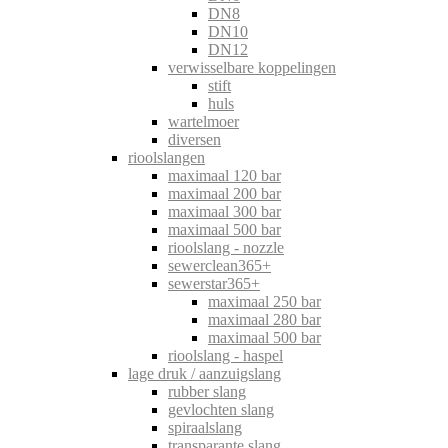
DN8
DN10
DN12
verwisselbare koppelingen
stift
huls
wartelmoer
diversen
rioolslangen
maximaal 120 bar
maximaal 200 bar
maximaal 300 bar
maximaal 500 bar
rioolslang - nozzle
sewerclean365+
sewerstar365+
maximaal 250 bar
maximaal 280 bar
maximaal 500 bar
rioolslang - haspel
lage druk / aanzuigslang
rubber slang
gevlochten slang
spiraalslang
transparante slang