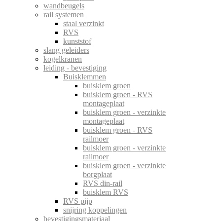
wandbeugels
rail systemen
staal verzinkt
RVS
kunststof
slang geleiders
kogelkranen
leiding - bevestiging
Buisklemmen
buisklem groen
buisklem groen - RVS
montageplaat
buisklem groen - verzinkte
montageplaat
buisklem groen - RVS
railmoer
buisklem groen - verzinkte
railmoer
buisklem groen - verzinkte
borgplaat
RVS din-rail
buisklem RVS
RVS pijp
snijring koppelingen
bevestigingsmateriaal