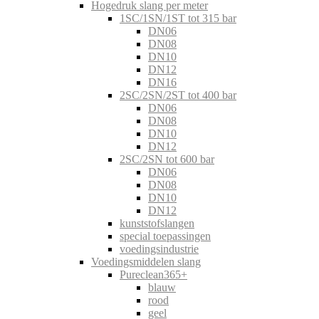
Hogedruk slang per meter
1SC/1SN/1ST tot 315 bar
DN06
DN08
DN10
DN12
DN16
2SC/2SN/2ST tot 400 bar
DN06
DN08
DN10
DN12
2SC/2SN tot 600 bar
DN06
DN08
DN10
DN12
kunststofslangen
special toepassingen
voedingsindustrie
Voedingsmiddelen slang
Pureclean365+
blauw
rood
geel