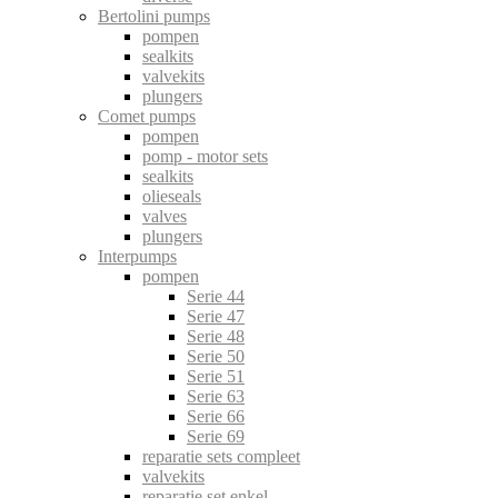
Bertolini pumps
pompen
sealkits
valvekits
plungers
Comet pumps
pompen
pomp - motor sets
sealkits
olieseals
valves
plungers
Interpumps
pompen
Serie 44
Serie 47
Serie 48
Serie 50
Serie 51
Serie 63
Serie 66
Serie 69
reparatie sets compleet
valvekits
reparatie set enkel