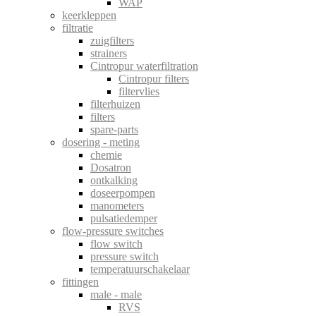
WAP
keerkleppen
filtratie
zuigfilters
strainers
Cintropur waterfiltration
Cintropur filters
filtervlies
filterhuizen
filters
spare-parts
dosering - meting
chemie
Dosatron
ontkalking
doseerpompen
manometers
pulsatiedemper
flow-pressure switches
flow switch
pressure switch
temperatuurschakelaar
fittingen
male - male
RVS