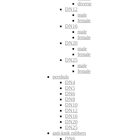
diverse
DN12
male
female
DN16
male
female
DN20
male
female
DN25
male
female
pershuls
DN4
DN5
DN6
DN8
DN10
DN12
DN16
DN20
DN25
anti-knik rubbers
DN6