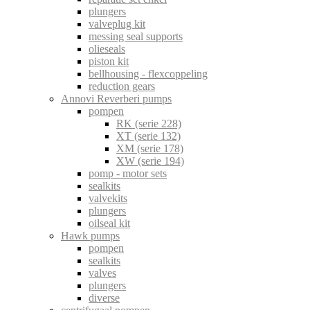
plungers
valveplug kit
messing seal supports
olieseals
piston kit
bellhousing - flexcoppeling
reduction gears
Annovi Reverberi pumps
pompen
RK (serie 228)
XT (serie 132)
XM (serie 178)
XW (serie 194)
pomp - motor sets
sealkits
valvekits
plungers
oilseal kit
Hawk pumps
pompen
sealkits
valves
plungers
diverse