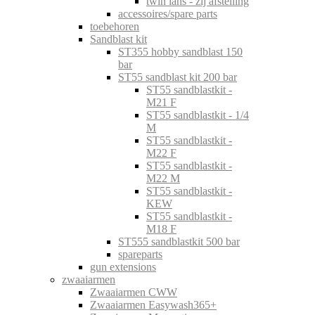
twin lans - zij afstelling
accessoires/spare parts
toebehoren
Sandblast kit
ST355 hobby sandblast 150
bar
ST55 sandblast kit 200 bar
ST55 sandblastkit -
M21 F
ST55 sandblastkit - 1/4
M
ST55 sandblastkit -
M22 F
ST55 sandblastkit -
M22 M
ST55 sandblastkit -
KEW
ST55 sandblastkit -
M18 F
ST555 sandblastkit 500 bar
spareparts
gun extensions
zwaaiarmen
Zwaaiarmen CWW
Zwaaiarmen Easywash365+