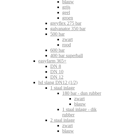
blauw
grijs
geel
groen
greyflex 275 bar
galvanator 350 bar
500 bar
zwart
rood
600 bar
400 bar superball
easyfarm 365+
DN 8
DN 10
DN 12
hd slang DN12 (1/2)
1 staal inlage
180 bar - dun rubber
zwart
blauw
1 staal inlage - dik
rubber
2 staal inlage
zwart
blauw