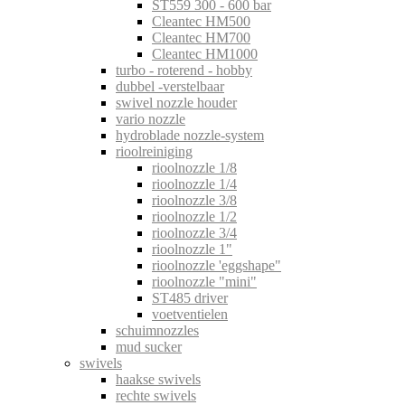
ST559 300 - 600 bar
Cleantec HM500
Cleantec HM700
Cleantec HM1000
turbo - roterend - hobby
dubbel -verstelbaar
swivel nozzle houder
vario nozzle
hydroblade nozzle-system
rioolreiniging
rioolnozzle 1/8
rioolnozzle 1/4
rioolnozzle 3/8
rioolnozzle 1/2
rioolnozzle 3/4
rioolnozzle 1"
rioolnozzle 'eggshape"
rioolnozzle "mini"
ST485 driver
voetventielen
schuimnozzles
mud sucker
swivels
haakse swivels
rechte swivels