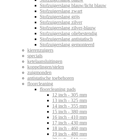
Stofzuigerslang blauw/licht blauw
Stofzuigerslang zwart
Stofzuigerslang grijs
Stofzuigerslang zilver
Stofzuigerslang zilver-blauw
Stofzuigerslang oliebestendig
Stofzuigerslang antistatisch
Stofzuigerslang gemonteerd
kierenzuigers
specials
ketelaansluitingen
koppelingen/stelen
zuigmonden
antistatische toebehoren
floorcleaning
floorcleaning pads
12 inch - 305 mm
13 inch - 325 mm
14 inch - 355 mm
15 inch - 380 mm
16 inch - 410 mm
17 inch - 430 mm
18 inch - 460 mm
19 inch - 480 mm