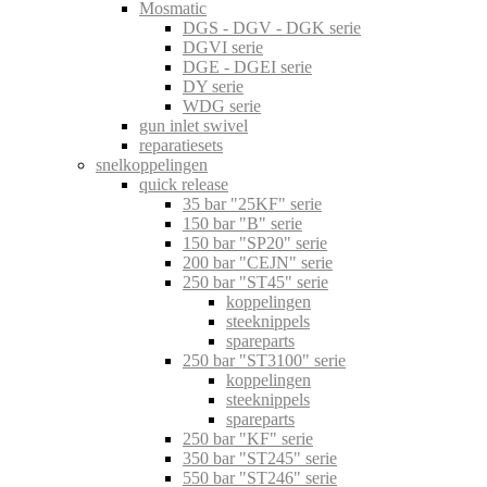
Mosmatic
DGS - DGV - DGK serie
DGVI serie
DGE - DGEI serie
DY serie
WDG serie
gun inlet swivel
reparatiesets
snelkoppelingen
quick release
35 bar "25KF" serie
150 bar "B" serie
150 bar "SP20" serie
200 bar "CEJN" serie
250 bar "ST45" serie
koppelingen
steeknippels
spareparts
250 bar "ST3100" serie
koppelingen
steeknippels
spareparts
250 bar "KF" serie
350 bar "ST245" serie
550 bar "ST246" serie