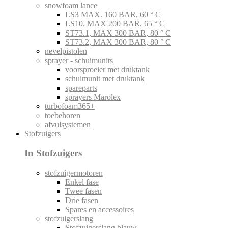
snowfoam lance
LS3 MAX. 160 BAR, 60 ° C
LS10. MAX 200 BAR, 65 ° C
ST73.1, MAX 300 BAR, 80 ° C
ST73.2, MAX 300 BAR, 80 ° C
nevelpistolen
sprayer - schuimunits
voorsproeier met druktank
schuimunit met druktank
spareparts
sprayers Marolex
turbofoam365+
toebehoren
afvulsystemen
Stofzuigers
In Stofzuigers
stofzuigermotoren
Enkel fase
Twee fasen
Drie fasen
Spares en accessoires
stofzuigerslang
Stofzuigerslang blauw