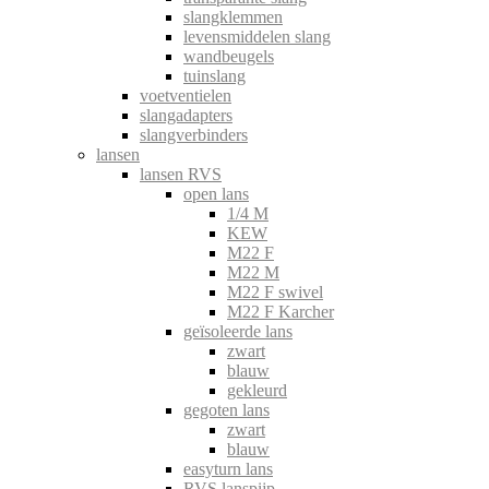
slangklemmen
levensmiddelen slang
wandbeugels
tuinslang
voetventielen
slangadapters
slangverbinders
lansen
lansen RVS
open lans
1/4 M
KEW
M22 F
M22 M
M22 F swivel
M22 F Karcher
geïsoleerde lans
zwart
blauw
gekleurd
gegoten lans
zwart
blauw
easyturn lans
RVS lanspijp