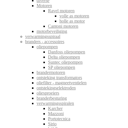
diverse
Motoren
Ravel motoren
volle as motoren
holle as motor
Cantoni motoren
motorbeveiliging
verwarmingsspiraal
branders - accessoires
oliepompen
Danfoss oliepompen
Delta oliepompen
Suntec oliepompen
SP oliepompen
brandermotoren
ontsteking transformators
oliefilter - magneetventielen
ontstekingselektroden
oliesproeiers
branderbesturing
verwarmingsspiralen
Karcher
Mazzoni
Portotecnica
Sirio