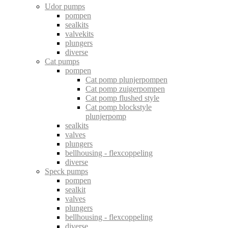
Udor pumps
pompen
sealkits
valvekits
plungers
diverse
Cat pumps
pompen
Cat pomp plunjerpompen
Cat pomp zuigerpompen
Cat pomp flushed style
Cat pomp blockstyle
plunjerpomp
sealkits
valves
plungers
bellhousing - flexcoppeling
diverse
Speck pumps
pompen
sealkit
valves
plungers
bellhousing - flexcoppeling
diverse