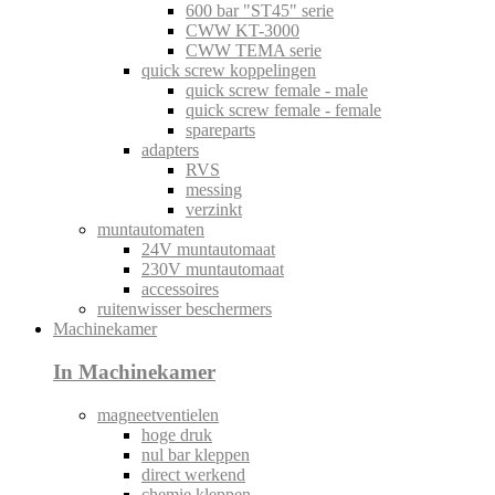
600 bar "ST45" serie
CWW KT-3000
CWW TEMA serie
quick screw koppelingen
quick screw female - male
quick screw female - female
spareparts
adapters
RVS
messing
verzinkt
muntautomaten
24V muntautomaat
230V muntautomaat
accessoires
ruitenwisser beschermers
Machinekamer
In Machinekamer
magneetventielen
hoge druk
nul bar kleppen
direct werkend
chemie kleppen