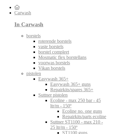
Carwash
In Carwash
borstels
roterende borstels
vaste borstels
borstel compleet
Mosmatic flex borstellans
voorwas borstels
Vikan borstels
pistolen
Easywash 365+
Easywash 365+ guns
Repairkits/spares 365+
Suttner pistolen
Ecoline - max 250 bar - 45
ltr/m - 150º
Ecoline no. one guns
Repairkits/parts ecoline
Suttner ST1100 - max 210 -
25 ltr/m - 150º
ST1100 guns