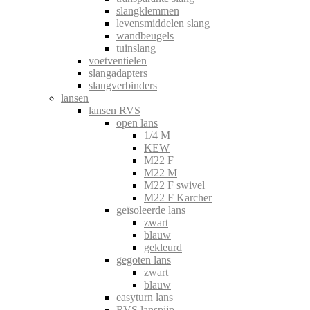
slangklemmen
levensmiddelen slang
wandbeugels
tuinslang
voetventielen
slangadapters
slangverbinders
lansen
lansen RVS
open lans
1/4 M
KEW
M22 F
M22 M
M22 F swivel
M22 F Karcher
geïsoleerde lans
zwart
blauw
gekleurd
gegoten lans
zwart
blauw
easyturn lans
RVS lanspijp