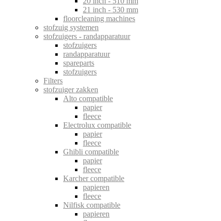
20 inch - 510 mm
21 inch - 530 mm
floorcleaning machines
stofzuig systemen
stofzuigers - randapparatuur
stofzuigers
randapparatuur
spareparts
stofzuigers
Filters
stofzuiger zakken
Alto compatible
papier
fleece
Electrolux compatible
papier
fleece
Ghibli compatible
papier
fleece
Karcher compatible
papieren
fleece
Nilfisk compatible
papieren