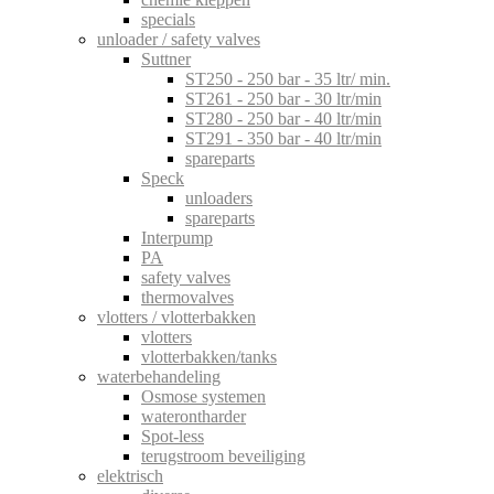
specials
unloader / safety valves
Suttner
ST250 - 250 bar - 35 ltr/ min.
ST261 - 250 bar - 30 ltr/min
ST280 - 250 bar - 40 ltr/min
ST291 - 350 bar - 40 ltr/min
spareparts
Speck
unloaders
spareparts
Interpump
PA
safety valves
thermovalves
vlotters / vlotterbakken
vlotters
vlotterbakken/tanks
waterbehandeling
Osmose systemen
waterontharder
Spot-less
terugstroom beveiliging
elektrisch