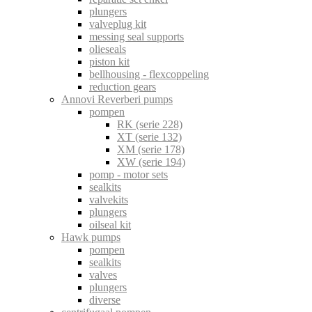
plungers
valveplug kit
messing seal supports
olieseals
piston kit
bellhousing - flexcoppeling
reduction gears
Annovi Reverberi pumps
pompen
RK (serie 228)
XT (serie 132)
XM (serie 178)
XW (serie 194)
pomp - motor sets
sealkits
valvekits
plungers
oilseal kit
Hawk pumps
pompen
sealkits
valves
plungers
diverse