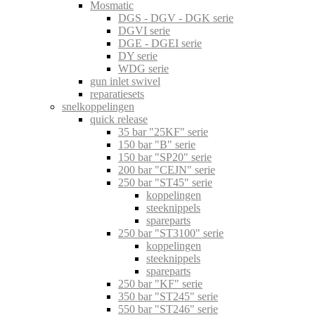
Mosmatic
DGS - DGV - DGK serie
DGVI serie
DGE - DGEI serie
DY serie
WDG serie
gun inlet swivel
reparatiesets
snelkoppelingen
quick release
35 bar "25KF" serie
150 bar "B" serie
150 bar "SP20" serie
200 bar "CEJN" serie
250 bar "ST45" serie
koppelingen
steeknippels
spareparts
250 bar "ST3100" serie
koppelingen
steeknippels
spareparts
250 bar "KF" serie
350 bar "ST245" serie
550 bar "ST246" serie