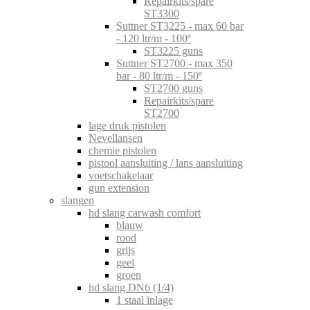
Repairkits/spare
ST3300
Suttner ST3225 - max 60 bar
- 120 ltr/m - 100º
ST3225 guns
Suttner ST2700 - max 350
bar - 80 ltr/m - 150º
ST2700 guns
Repairkits/spare
ST2700
lage druk pistolen
Nevellansen
chemie pistolen
pistool aansluiting / lans aansluiting
voetschakelaar
gun extension
slangen
hd slang carwash comfort
blauw
rood
grijs
geel
groen
hd slang DN6 (1/4)
1 staal inlage