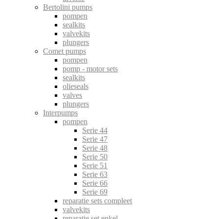
Bertolini pumps
pompen
sealkits
valvekits
plungers
Comet pumps
pompen
pomp - motor sets
sealkits
olieseals
valves
plungers
Interpumps
pompen
Serie 44
Serie 47
Serie 48
Serie 50
Serie 51
Serie 63
Serie 66
Serie 69
reparatie sets compleet
valvekits
reparatie set enkel