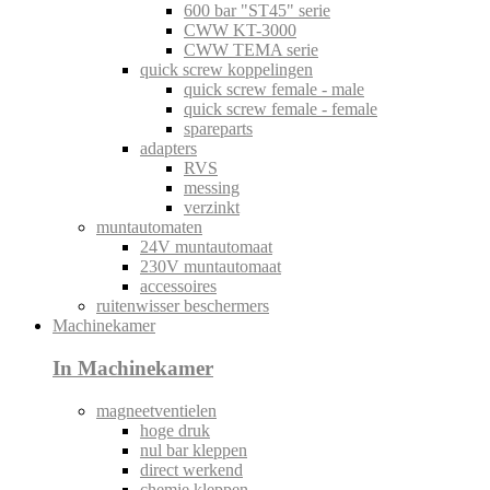
600 bar "ST45" serie
CWW KT-3000
CWW TEMA serie
quick screw koppelingen
quick screw female - male
quick screw female - female
spareparts
adapters
RVS
messing
verzinkt
muntautomaten
24V muntautomaat
230V muntautomaat
accessoires
ruitenwisser beschermers
Machinekamer
In Machinekamer
magneetventielen
hoge druk
nul bar kleppen
direct werkend
chemie kleppen