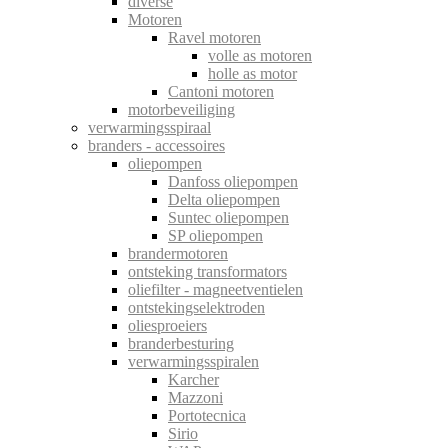
diverse
Motoren
Ravel motoren
volle as motoren
holle as motor
Cantoni motoren
motorbeveiliging
verwarmingsspiraal
branders - accessoires
oliepompen
Danfoss oliepompen
Delta oliepompen
Suntec oliepompen
SP oliepompen
brandermotoren
ontsteking transformators
oliefilter - magneetventielen
ontstekingselektroden
oliesproeiers
branderbesturing
verwarmingsspiralen
Karcher
Mazzoni
Portotecnica
Sirio