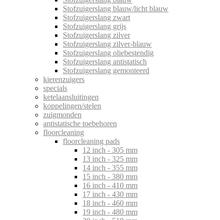
Stofzuigerslang blauw/licht blauw
Stofzuigerslang zwart
Stofzuigerslang grijs
Stofzuigerslang zilver
Stofzuigerslang zilver-blauw
Stofzuigerslang oliebestendig
Stofzuigerslang antistatisch
Stofzuigerslang gemonteerd
kierenzuigers
specials
ketelaansluitingen
koppelingen/stelen
zuigmonden
antistatische toebehoren
floorcleaning
floorcleaning pads
12 inch - 305 mm
13 inch - 325 mm
14 inch - 355 mm
15 inch - 380 mm
16 inch - 410 mm
17 inch - 430 mm
18 inch - 460 mm
19 inch - 480 mm