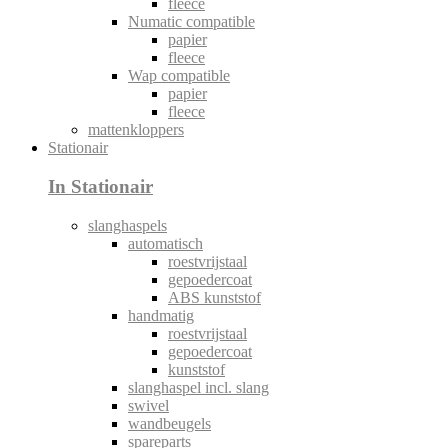
fleece
Numatic compatible
papier
fleece
Wap compatible
papier
fleece
mattenkloppers
Stationair
In Stationair
slanghaspels
automatisch
roestvrijstaal
gepoedercoat
ABS kunststof
handmatig
roestvrijstaal
gepoedercoat
kunststof
slanghaspel incl. slang
swivel
wandbeugels
spareparts