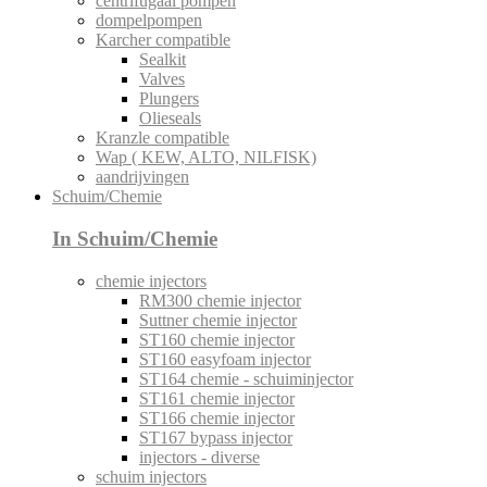
centrifugaal pompen
dompelpompen
Karcher compatible
Sealkit
Valves
Plungers
Olieseals
Kranzle compatible
Wap ( KEW, ALTO, NILFISK)
aandrijvingen
Schuim/Chemie
In Schuim/Chemie
chemie injectors
RM300 chemie injector
Suttner chemie injector
ST160 chemie injector
ST160 easyfoam injector
ST164 chemie - schuiminjector
ST161 chemie injector
ST166 chemie injector
ST167 bypass injector
injectors - diverse
schuim injectors