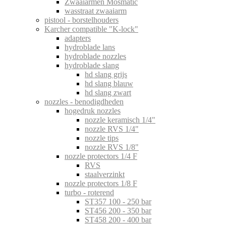
Zwaaiarmen Mosmatic
wasstraat zwaaiarm
pistool - borstelhouders
Karcher compatible "K-lock"
adapters
hydroblade lans
hydroblade nozzles
hydroblade slang
hd slang grijs
hd slang blauw
hd slang zwart
nozzles - benodigdheden
hogedruk nozzles
nozzle keramisch 1/4"
nozzle RVS 1/4"
nozzle tips
nozzle RVS 1/8"
nozzle protectors 1/4 F
RVS
staalverzinkt
nozzle protectors 1/8 F
turbo - roterend
ST357 100 - 250 bar
ST456 200 - 350 bar
ST458 200 - 400 bar