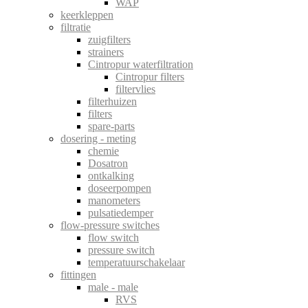
WAP
keerkleppen
filtratie
zuigfilters
strainers
Cintropur waterfiltration
Cintropur filters
filtervlies
filterhuizen
filters
spare-parts
dosering - meting
chemie
Dosatron
ontkalking
doseerpompen
manometers
pulsatiedemper
flow-pressure switches
flow switch
pressure switch
temperatuurschakelaar
fittingen
male - male
RVS