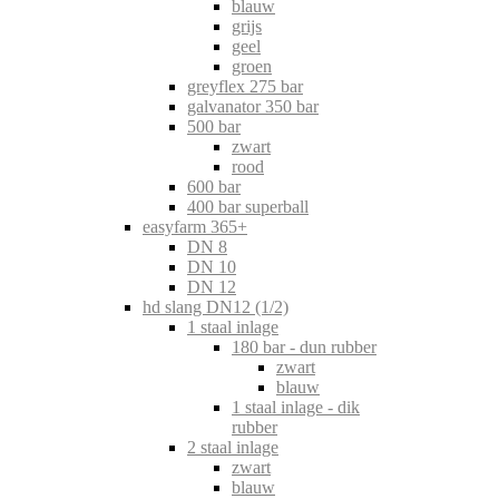
blauw
grijs
geel
groen
greyflex 275 bar
galvanator 350 bar
500 bar
zwart
rood
600 bar
400 bar superball
easyfarm 365+
DN 8
DN 10
DN 12
hd slang DN12 (1/2)
1 staal inlage
180 bar - dun rubber
zwart
blauw
1 staal inlage - dik
rubber
2 staal inlage
zwart
blauw