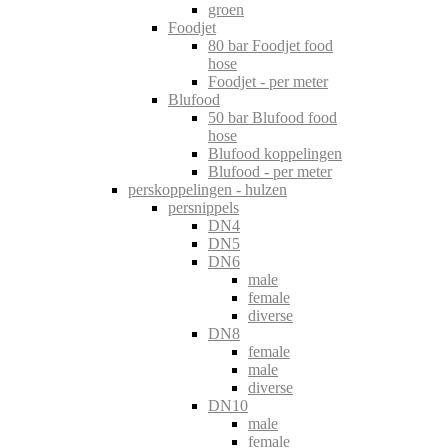
groen
Foodjet
80 bar Foodjet food
hose
Foodjet - per meter
Blufood
50 bar Blufood food
hose
Blufood koppelingen
Blufood - per meter
perskoppelingen - hulzen
persnippels
DN4
DN5
DN6
male
female
diverse
DN8
female
male
diverse
DN10
male
female