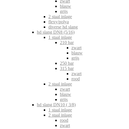
zwart
blauw
grijs
2 staal inlage
flexy/polya
diverse hd slang
hd slang DN8 (5/16)
1 staal inlage
210 bar
zwart
blauw
grijs
250 bar
315 bar
zwart
rood
2 staal inlage
zwart
blauw
grijs
hd slang DN10 ( 3/8)
1 staal inlage
2 staal inlage
rood
zwart