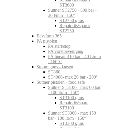
ST3600
Suttner ST2750 - 500 bar -
30 l/min - 150º
ST2750 guns
Repairkits/spares
ST2750
Easyfarm 365+
PA pistolen
PA start/stop
PA vorstbeveiliging
PA lineair 310 bar - 40 L/min
- 160°C
Stoom guns - lansen
ST860
ST4000- max 20 bar - 200º
Suttner pistolen - food safe
Suttner ST3100 - max 60 bar
- 100 ltr/m - 150º
ST3100 guns
Repairkits/spare
ST3100
Suttner ST3300 - max 150
bar - 100 ltr/m - 150º
ST3300 guns