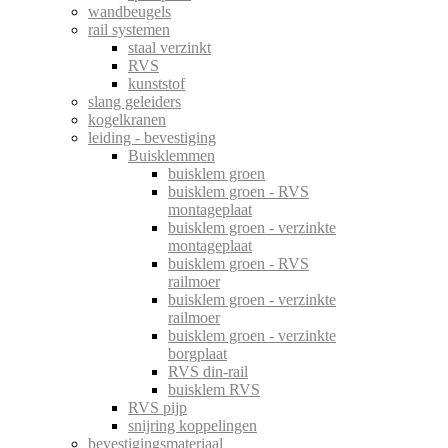
wandbeugels
rail systemen
staal verzinkt
RVS
kunststof
slang geleiders
kogelkranen
leiding - bevestiging
Buisklemmen
buisklem groen
buisklem groen - RVS
montageplaat
buisklem groen - verzinkte
montageplaat
buisklem groen - RVS
railmoer
buisklem groen - verzinkte
railmoer
buisklem groen - verzinkte
borgplaat
RVS din-rail
buisklem RVS
RVS pijp
snijring koppelingen
bevestigingsmateriaal