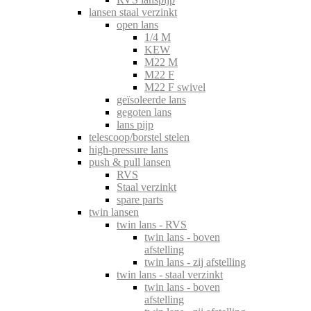
lansen staal verzinkt
open lans
1/4 M
KEW
M22 M
M22 F
M22 F swivel
geïsoleerde lans
gegoten lans
lans pijp
telescoop/borstel stelen
high-pressure lans
push & pull lansen
RVS
Staal verzinkt
spare parts
twin lansen
twin lans - RVS
twin lans - boven
afstelling
twin lans - zij afstelling
twin lans - staal verzinkt
twin lans - boven
afstelling