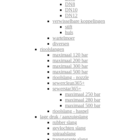
DN8
DN10
DN12
verwisselbare koppelingen
stift
huls
wartelmoer
diversen
rioolslangen
maximaal 120 bar
maximaal 200 bar
maximaal 300 bar
maximaal 500 bar
rioolslang - nozzle
sewerclean365+
sewerstar365+
maximaal 250 bar
maximaal 280 bar
maximaal 500 bar
rioolslang - haspel
lage druk / aanzuigslang
rubber slang
gevlochten slang
spiraalslang
transparante slang