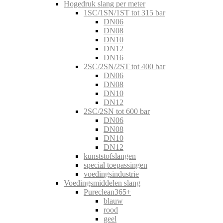
Hogedruk slang per meter
1SC/1SN/1ST tot 315 bar
DN06
DN08
DN10
DN12
DN16
2SC/2SN/2ST tot 400 bar
DN06
DN08
DN10
DN12
2SC/2SN tot 600 bar
DN06
DN08
DN10
DN12
kunststofslangen
special toepassingen
voedingsindustrie
Voedingsmiddelen slang
Pureclean365+
blauw
rood
geel