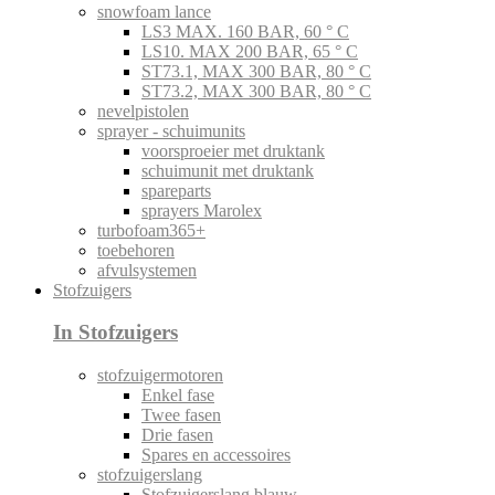
snowfoam lance
LS3 MAX. 160 BAR, 60 ° C
LS10. MAX 200 BAR, 65 ° C
ST73.1, MAX 300 BAR, 80 ° C
ST73.2, MAX 300 BAR, 80 ° C
nevelpistolen
sprayer - schuimunits
voorsproeier met druktank
schuimunit met druktank
spareparts
sprayers Marolex
turbofoam365+
toebehoren
afvulsystemen
Stofzuigers
In Stofzuigers
stofzuigermotoren
Enkel fase
Twee fasen
Drie fasen
Spares en accessoires
stofzuigerslang
Stofzuigerslang blauw