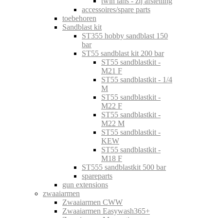
twin lans - zij afstelling
accessoires/spare parts
toebehoren
Sandblast kit
ST355 hobby sandblast 150
bar
ST55 sandblast kit 200 bar
ST55 sandblastkit -
M21 F
ST55 sandblastkit - 1/4
M
ST55 sandblastkit -
M22 F
ST55 sandblastkit -
M22 M
ST55 sandblastkit -
KEW
ST55 sandblastkit -
M18 F
ST555 sandblastkit 500 bar
spareparts
gun extensions
zwaaiarmen
Zwaaiarmen CWW
Zwaaiarmen Easywash365+