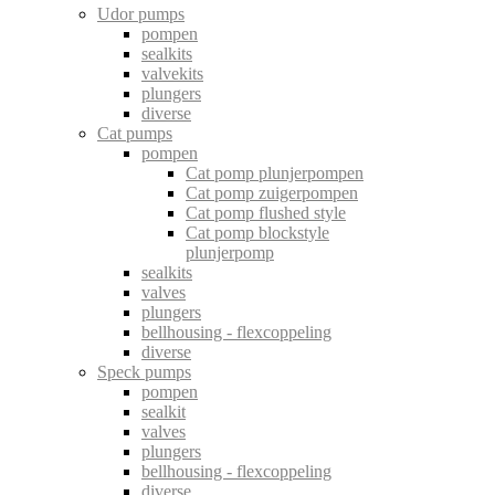
Udor pumps
pompen
sealkits
valvekits
plungers
diverse
Cat pumps
pompen
Cat pomp plunjerpompen
Cat pomp zuigerpompen
Cat pomp flushed style
Cat pomp blockstyle
plunjerpomp
sealkits
valves
plungers
bellhousing - flexcoppeling
diverse
Speck pumps
pompen
sealkit
valves
plungers
bellhousing - flexcoppeling
diverse