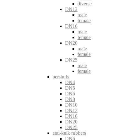
diverse
DN12
male
female
DN16
male
female
DN20
male
female
DN25
male
female
pershuls
DN4
DN5
DN6
DN8
DN10
DN12
DN16
DN20
DN25
anti-knik rubbers
DN6