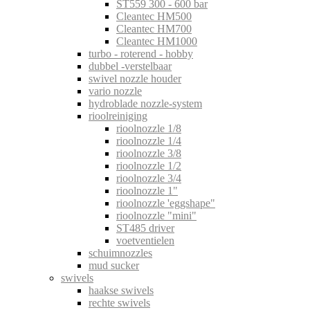
ST559 300 - 600 bar
Cleantec HM500
Cleantec HM700
Cleantec HM1000
turbo - roterend - hobby
dubbel -verstelbaar
swivel nozzle houder
vario nozzle
hydroblade nozzle-system
rioolreiniging
rioolnozzle 1/8
rioolnozzle 1/4
rioolnozzle 3/8
rioolnozzle 1/2
rioolnozzle 3/4
rioolnozzle 1"
rioolnozzle 'eggshape"
rioolnozzle "mini"
ST485 driver
voetventielen
schuimnozzles
mud sucker
swivels
haakse swivels
rechte swivels