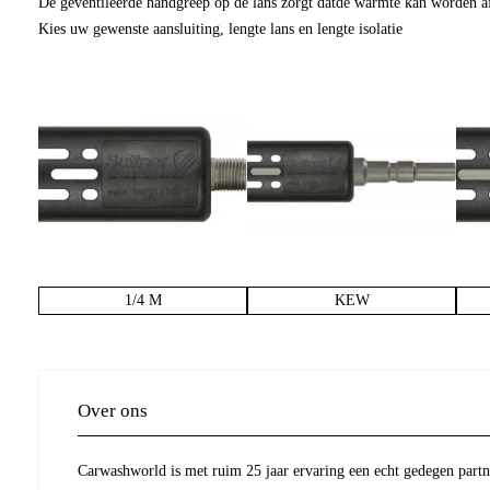
De geventileerde handgreep op de lans zorgt datde warmte kan worden a
Kies uw gewenste aansluiting, lengte lans en lengte isolatie
1/4 M
KEW
Over ons
Carwashworld is met ruim 25 jaar ervaring een echt gedegen partne