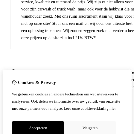
service, kwaliteit en uiteraard de prijs. Wij zijn er niet alleen voor
voor zijn carwash of truck wash, maar ook voor de hobbyist die ne
wandhouder zoekt. Met ons ruim assortiment staan wij klaar voor ie
niet op onze site? Stuur ons een mail en wij doen ons uiterste best
een oplossing te komen. Wij zouden zeggen zoek niet verder u heef
onze prijzen op de site zijn incl 21% BTW!!
Informatie
Algemene voorwaarden
Me
Cookies & Privacy
Zakelijk
Aan
We gebruiken cookies en andere technieken om websiteverkeer te
Particulier
analyseren. Ook delen we informatie over uw gebruik van onze site
Privacy Policy
met onze partners voor analyse.
Lees onze cookieverklaring
hier
Verzending
Betalingen
Accepteren
Weigeren