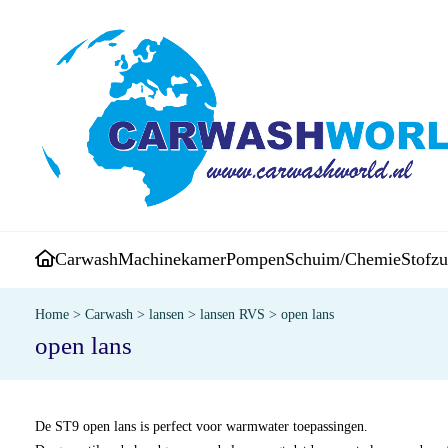
Carwash
Machinekamer
Pompen
Schuim/Chemie
Stofzu
Home
>
Carwash
>
lansen
>
lansen RVS
>
open lans
open lans
De ST9 open lans is perfect voor warmwater toepassingen.