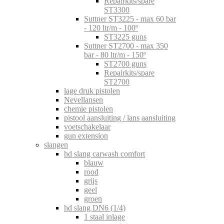
Repairkits/spare
ST3300
Suttner ST3225 - max 60 bar
- 120 ltr/m - 100º
ST3225 guns
Suttner ST2700 - max 350
bar - 80 ltr/m - 150º
ST2700 guns
Repairkits/spare
ST2700
lage druk pistolen
Nevellansen
chemie pistolen
pistool aansluiting / lans aansluiting
voetschakelaar
gun extension
slangen
hd slang carwash comfort
blauw
rood
grijs
geel
groen
hd slang DN6 (1/4)
1 staal inlage