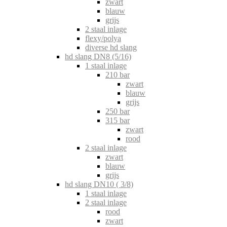
zwart
blauw
grijs
2 staal inlage
flexy/polya
diverse hd slang
hd slang DN8 (5/16)
1 staal inlage
210 bar
zwart
blauw
grijs
250 bar
315 bar
zwart
rood
2 staal inlage
zwart
blauw
grijs
hd slang DN10 ( 3/8)
1 staal inlage
2 staal inlage
rood
zwart