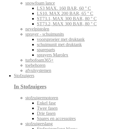
snowfoam lance
LS3 MAX. 160 BAR, 60 ° C
LS10. MAX 200 BAR, 65 ° C
ST73.1, MAX 300 BAR, 80 ° C
ST73.2, MAX 300 BAR, 80 ° C
nevelpistolen
sprayer - schuimunits
voorsproeier met druktank
schuimunit met druktank
spareparts
sprayers Marolex
turbofoam365+
toebehoren
afvulsystemen
Stofzuigers
In Stofzuigers
stofzuigermotoren
Enkel fase
Twee fasen
Drie fasen
Spares en accessoires
stofzuigerslang
Stofzuigerslang blauw