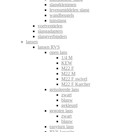
slangklemmen
levensmiddelen slang
wandbeugels
tuinslang
voetventielen
slangadapters
slangverbinders
lansen
lansen RVS
open lans
1/4 M
KEW
M22 F
M22 M
M22 F swivel
M22 F Karcher
geïsoleerde lans
zwart
blauw
gekleurd
gegoten lans
zwart
blauw
easyturn lans
RVS lanspijp