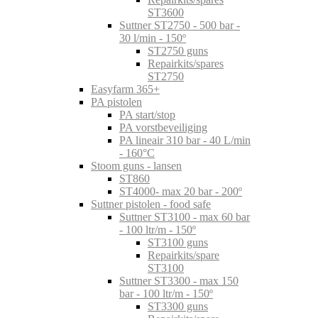
ST3600
Suttner ST2750 - 500 bar -
30 l/min - 150º
ST2750 guns
Repairkits/spares
ST2750
Easyfarm 365+
PA pistolen
PA start/stop
PA vorstbeveiliging
PA lineair 310 bar - 40 L/min
- 160°C
Stoom guns - lansen
ST860
ST4000- max 20 bar - 200º
Suttner pistolen - food safe
Suttner ST3100 - max 60 bar
- 100 ltr/m - 150º
ST3100 guns
Repairkits/spare
ST3100
Suttner ST3300 - max 150
bar - 100 ltr/m - 150º
ST3300 guns