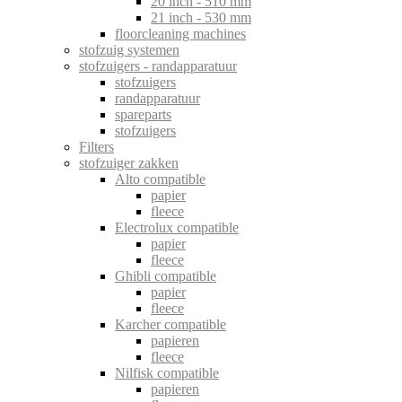
20 inch - 510 mm
21 inch - 530 mm
floorcleaning machines
stofzuig systemen
stofzuigers - randapparatuur
stofzuigers
randapparatuur
spareparts
stofzuigers
Filters
stofzuiger zakken
Alto compatible
papier
fleece
Electrolux compatible
papier
fleece
Ghibli compatible
papier
fleece
Karcher compatible
papieren
fleece
Nilfisk compatible
papieren