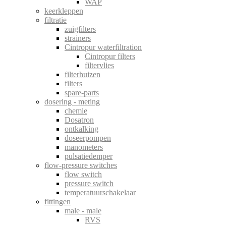
WAP
keerkleppen
filtratie
zuigfilters
strainers
Cintropur waterfiltration
Cintropur filters
filtervlies
filterhuizen
filters
spare-parts
dosering - meting
chemie
Dosatron
ontkalking
doseerpompen
manometers
pulsatiedemper
flow-pressure switches
flow switch
pressure switch
temperatuurschakelaar
fittingen
male - male
RVS