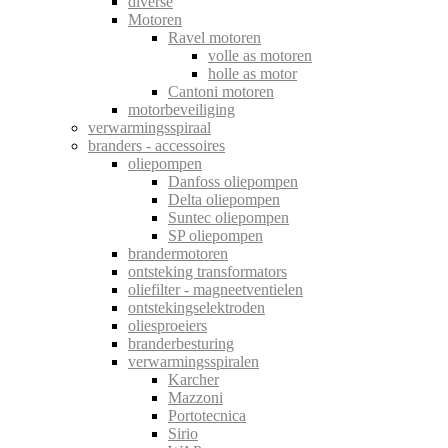
diverse
Motoren
Ravel motoren
volle as motoren
holle as motor
Cantoni motoren
motorbeveiliging
verwarmingsspiraal
branders - accessoires
oliepompen
Danfoss oliepompen
Delta oliepompen
Suntec oliepompen
SP oliepompen
brandermotoren
ontsteking transformators
oliefilter - magneetventielen
ontstekingselektroden
oliesproeiers
branderbesturing
verwarmingsspiralen
Karcher
Mazzoni
Portotecnica
Sirio