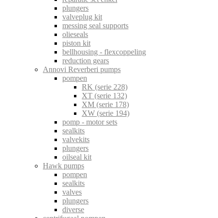
plungers
valveplug kit
messing seal supports
olieseals
piston kit
bellhousing - flexcoppeling
reduction gears
Annovi Reverberi pumps
pompen
RK (serie 228)
XT (serie 132)
XM (serie 178)
XW (serie 194)
pomp - motor sets
sealkits
valvekits
plungers
oilseal kit
Hawk pumps
pompen
sealkits
valves
plungers
diverse