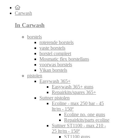
Carwash
In Carwash
borstels
roterende borstels
vaste borstels
borstel compleet
Mosmatic flex borstellans
voorwas borstels
Vikan borstels
pistolen
Easywash 365+
Easywash 365+ guns
Repairkits/spares 365+
Suttner pistolen
Ecoline - max 250 bar - 45
ltr/m - 150º
Ecoline no. one guns
Repairkits/parts ecoline
Suttner ST1100 - max 210 -
25 ltr/m - 150º
ST1100 guns