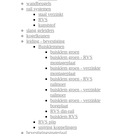
wandbeugels
rail systemen
staal verzinkt
RVS
kunststof
slang geleiders
kogelkranen
leiding - bevestiging
Buisklemmen
buisklem groen
buisklem groen - RVS
montageplaat
buisklem groen - verzinkte
montageplaat
buisklem groen - RVS
railmoer
buisklem groen - verzinkte
railmoer
buisklem groen - verzinkte
borgplaat
RVS din-rail
buisklem RVS
RVS pijp
snijring koppelingen
bevestigingsmateriaal