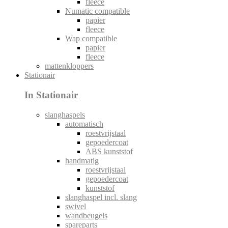
fleece
Numatic compatible
papier
fleece
Wap compatible
papier
fleece
mattenkloppers
Stationair
In Stationair
slanghaspels
automatisch
roestvrijstaal
gepoedercoat
ABS kunststof
handmatig
roestvrijstaal
gepoedercoat
kunststof
slanghaspel incl. slang
swivel
wandbeugels
spareparts