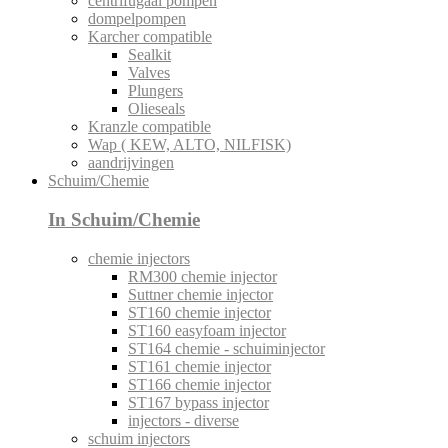
centrifugaal pompen
dompelpompen
Karcher compatible
Sealkit
Valves
Plungers
Olieseals
Kranzle compatible
Wap ( KEW, ALTO, NILFISK)
aandrijvingen
Schuim/Chemie
In Schuim/Chemie
chemie injectors
RM300 chemie injector
Suttner chemie injector
ST160 chemie injector
ST160 easyfoam injector
ST164 chemie - schuiminjector
ST161 chemie injector
ST166 chemie injector
ST167 bypass injector
injectors - diverse
schuim injectors