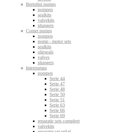
Bertolini pumps
pompen
sealkits
valvekits
plungers
Comet pumps
pompen
pomp - motor sets
sealkits
olieseals
valves
plungers
Interpumps
pompen
Serie 44
Serie 47
Serie 48
Serie 50
Serie 51
Serie 63
Serie 66
Serie 69
reparatie sets compleet
valvekits
reparatie set enkel