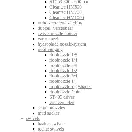
ST559 300 - 600 bar
Cleantec HM500
Cleantec HM700
Cleantec HM1000
turbo - roterend - hobby
dubbel -verstelbaar
swivel nozzle houder
vario nozzle
hydroblade nozzle-system
rioolreiniging
rioolnozzle 1/8
rioolnozzle 1/4
rioolnozzle 3/8
rioolnozzle 1/2
rioolnozzle 3/4
rioolnozzle 1"
rioolnozzle 'eggshape"
rioolnozzle "mini"
ST485 driver
voetventielen
schuimnozzles
mud sucker
swivels
haakse swivels
rechte swivels