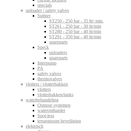
specials
unloader / safety valves
Suttner
ST250 - 250 bar - 35 ltr/ min.
ST261 - 250 bar - 30 ltr/min
ST280 - 250 bar - 40 ltr/min
ST291 - 350 bar - 40 ltr/min
spareparts
Speck
unloaders
spareparts
Interpump
PA
safety valves
thermovalves
vlotters / vlotterbakken
vlotters
vlotterbakken/tanks
waterbehandeling
Osmose systemen
waterontharder
Spot-less
terugstroom beveiliging
elektrisch