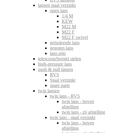
lansen staal verzinkt
open lans
1/4 M
KEW
M22 M
M22 F
M22 F swivel
geïsoleerde lans
gegoten lans
lans pijp
telescoop/borstel stelen
high-pressure lans
push & pull lansen
RVS
Staal verzinkt
spare parts
twin lansen
twin lans - RVS
twin lans - boven
afstelling
twin lans - zij afstelling
twin lans - staal verzinkt
twin lans - boven
afstelling