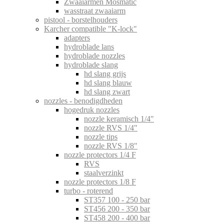
Zwaaiarmen Mosmatic
wasstraat zwaaiarm
pistool - borstelhouders
Karcher compatible "K-lock"
adapters
hydroblade lans
hydroblade nozzles
hydroblade slang
hd slang grijs
hd slang blauw
hd slang zwart
nozzles - benodigdheden
hogedruk nozzles
nozzle keramisch 1/4"
nozzle RVS 1/4"
nozzle tips
nozzle RVS 1/8"
nozzle protectors 1/4 F
RVS
staalverzinkt
nozzle protectors 1/8 F
turbo - roterend
ST357 100 - 250 bar
ST456 200 - 350 bar
ST458 200 - 400 bar