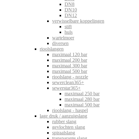
DN8
DN10
DN12
verwisselbare koppelingen
stift
huls
wartelmoer
diversen
rioolslangen
maximaal 120 bar
maximaal 200 bar
maximaal 300 bar
maximaal 500 bar
rioolslang - nozzle
sewerclean365+
sewerstar365+
maximaal 250 bar
maximaal 280 bar
maximaal 500 bar
rioolslang - haspel
lage druk / aanzuigslang
rubber slang
gevlochten slang
spiraalslang
transparante slang