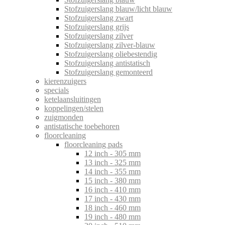
Stofzuigerslang blauw/licht blauw
Stofzuigerslang zwart
Stofzuigerslang grijs
Stofzuigerslang zilver
Stofzuigerslang zilver-blauw
Stofzuigerslang oliebestendig
Stofzuigerslang antistatisch
Stofzuigerslang gemonteerd
kierenzuigers
specials
ketelaansluitingen
koppelingen/stelen
zuigmonden
antistatische toebehoren
floorcleaning
floorcleaning pads
12 inch - 305 mm
13 inch - 325 mm
14 inch - 355 mm
15 inch - 380 mm
16 inch - 410 mm
17 inch - 430 mm
18 inch - 460 mm
19 inch - 480 mm