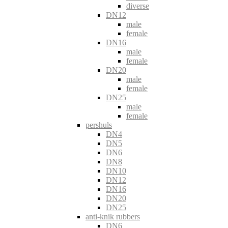
diverse
DN12
male
female
DN16
male
female
DN20
male
female
DN25
male
female
pershuls
DN4
DN5
DN6
DN8
DN10
DN12
DN16
DN20
DN25
anti-knik rubbers
DN6