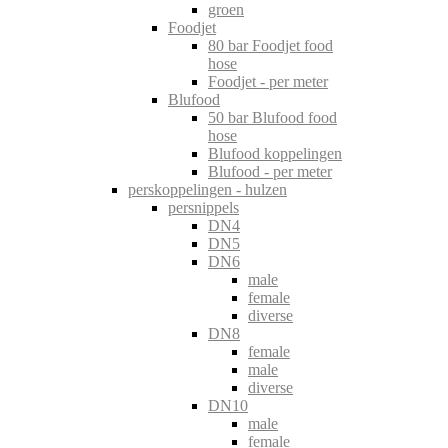
groen
Foodjet
80 bar Foodjet food
hose
Foodjet - per meter
Blufood
50 bar Blufood food
hose
Blufood koppelingen
Blufood - per meter
perskoppelingen - hulzen
persnippels
DN4
DN5
DN6
male
female
diverse
DN8
female
male
diverse
DN10
male
female