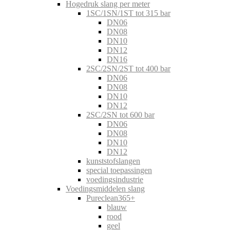
Hogedruk slang per meter
1SC/1SN/1ST tot 315 bar
DN06
DN08
DN10
DN12
DN16
2SC/2SN/2ST tot 400 bar
DN06
DN08
DN10
DN12
2SC/2SN tot 600 bar
DN06
DN08
DN10
DN12
kunststofslangen
special toepassingen
voedingsindustrie
Voedingsmiddelen slang
Pureclean365+
blauw
rood
geel