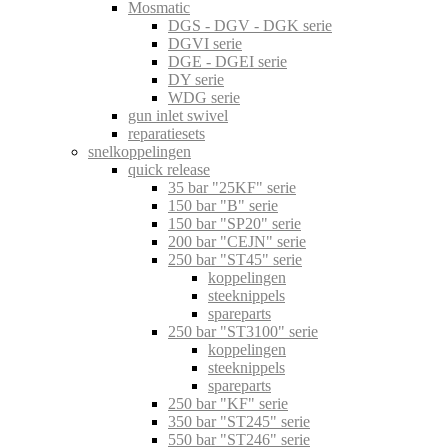
Mosmatic
DGS - DGV - DGK serie
DGVI serie
DGE - DGEI serie
DY serie
WDG serie
gun inlet swivel
reparatiesets
snelkoppelingen
quick release
35 bar "25KF" serie
150 bar "B" serie
150 bar "SP20" serie
200 bar "CEJN" serie
250 bar "ST45" serie
koppelingen
steeknippels
spareparts
250 bar "ST3100" serie
koppelingen
steeknippels
spareparts
250 bar "KF" serie
350 bar "ST245" serie
550 bar "ST246" serie