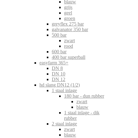
blauw
grijs
geel
groen
greyflex 275 bar
galvanator 350 bar
500 bar
zwart
rood
600 bar
400 bar superball
easyfarm 365+
DN 8
DN 10
DN 12
hd slang DN12 (1/2)
1 staal inlage
180 bar - dun rubber
zwart
blauw
1 staal inlage - dik
rubber
2 staal inlage
zwart
blauw