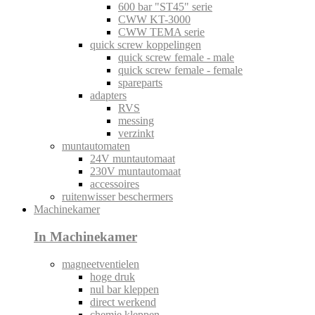
600 bar "ST45" serie
CWW KT-3000
CWW TEMA serie
quick screw koppelingen
quick screw female - male
quick screw female - female
spareparts
adapters
RVS
messing
verzinkt
muntautomaten
24V muntautomaat
230V muntautomaat
accessoires
ruitenwisser beschermers
Machinekamer
In Machinekamer
magneetventielen
hoge druk
nul bar kleppen
direct werkend
chemie kleppen