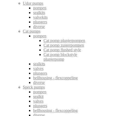
Udor pumps
pompen
sealkits
valvekits
plungers
diverse
Cat pumps
pompen
Cat pomp plunjerpompen
Cat pomp zuigerpompen
Cat pomp flushed style
Cat pomp blockstyle
plunjerpomp
sealkits
valves
plungers
bellhousing - flexcoppeling
diverse
Speck pumps
pompen
sealkit
valves
plungers
bellhousing - flexcoppeling
diverse