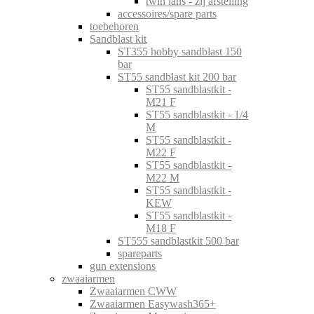
twin lans - zij afstelling
accessoires/spare parts
toebehoren
Sandblast kit
ST355 hobby sandblast 150
bar
ST55 sandblast kit 200 bar
ST55 sandblastkit -
M21 F
ST55 sandblastkit - 1/4
M
ST55 sandblastkit -
M22 F
ST55 sandblastkit -
M22 M
ST55 sandblastkit -
KEW
ST55 sandblastkit -
M18 F
ST555 sandblastkit 500 bar
spareparts
gun extensions
zwaaiarmen
Zwaaiarmen CWW
Zwaaiarmen Easywash365+