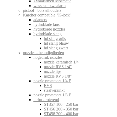
Zwaaiarmen Mosmatic
wasstraat zwaaiarm
pistool - borstelhouders
Karcher compatible "K-lock"
adapters
hydroblade lans
hydroblade nozzles
hydroblade slang
hd slang grijs
hd slang blauw
hd slang zwart
nozzles - benodigdheden
hogedruk nozzles
nozzle keramisch 1/4"
nozzle RVS 1/4"
nozzle tips
nozzle RVS 1/8"
nozzle protectors 1/4 F
RVS
staalverzinkt
nozzle protectors 1/8 F
turbo - roterend
ST357 100 - 250 bar
ST456 200 - 350 bar
ST458 200 - 400 bar