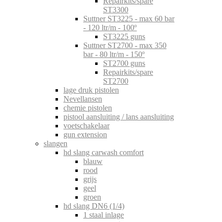
Repairkits/spare
ST3300
Suttner ST3225 - max 60 bar
- 120 ltr/m - 100º
ST3225 guns
Suttner ST2700 - max 350
bar - 80 ltr/m - 150º
ST2700 guns
Repairkits/spare
ST2700
lage druk pistolen
Nevellansen
chemie pistolen
pistool aansluiting / lans aansluiting
voetschakelaar
gun extension
slangen
hd slang carwash comfort
blauw
rood
grijs
geel
groen
hd slang DN6 (1/4)
1 staal inlage