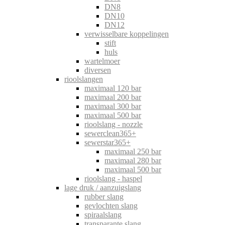
DN8
DN10
DN12
verwisselbare koppelingen
stift
huls
wartelmoer
diversen
rioolslangen
maximaal 120 bar
maximaal 200 bar
maximaal 300 bar
maximaal 500 bar
rioolslang - nozzle
sewerclean365+
sewerstar365+
maximaal 250 bar
maximaal 280 bar
maximaal 500 bar
rioolslang - haspel
lage druk / aanzuigslang
rubber slang
gevlochten slang
spiraalslang
transparante slang