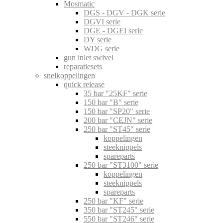
Mosmatic
DGS - DGV - DGK serie
DGVI serie
DGE - DGEI serie
DY serie
WDG serie
gun inlet swivel
reparatiesets
snelkoppelingen
quick release
35 bar "25KF" serie
150 bar "B" serie
150 bar "SP20" serie
200 bar "CEJN" serie
250 bar "ST45" serie
koppelingen
steeknippels
spareparts
250 bar "ST3100" serie
koppelingen
steeknippels
spareparts
250 bar "KF" serie
350 bar "ST245" serie
550 bar "ST246" serie