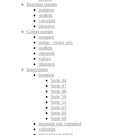
Bertolini pumps
pompen
sealkits
valvekits
plungers
Comet pumps
pompen
pomp - motor sets
sealkits
olieseals
valves
plungers
Interpumps
pompen
Serie 44
Serie 47
Serie 48
Serie 50
Serie 51
Serie 63
Serie 66
Serie 69
reparatie sets compleet
valvekits
reparatie set enkel