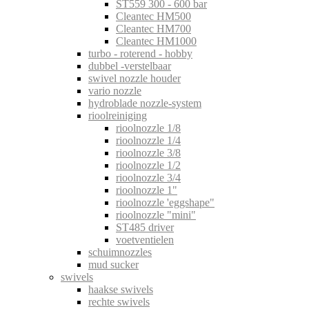
ST559 300 - 600 bar
Cleantec HM500
Cleantec HM700
Cleantec HM1000
turbo - roterend - hobby
dubbel -verstelbaar
swivel nozzle houder
vario nozzle
hydroblade nozzle-system
rioolreiniging
rioolnozzle 1/8
rioolnozzle 1/4
rioolnozzle 3/8
rioolnozzle 1/2
rioolnozzle 3/4
rioolnozzle 1"
rioolnozzle 'eggshape"
rioolnozzle "mini"
ST485 driver
voetventielen
schuimnozzles
mud sucker
swivels
haakse swivels
rechte swivels