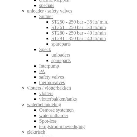
specials
unloader / safety valves
Suttner
ST250 - 250 bar - 35 ltr/ min.
ST261 - 250 bar - 30 ltr/min
ST280 - 250 bar - 40 ltr/min
ST291 - 350 bar - 40 ltr/min
spareparts
Speck
unloaders
spareparts
Interpump
PA
safety valves
thermovalves
vlotters / vlotterbakken
vlotters
vlotterbakken/tanks
waterbehandeling
Osmose systemen
waterontharder
Spot-less
terugstroom beveiliging
elektrisch