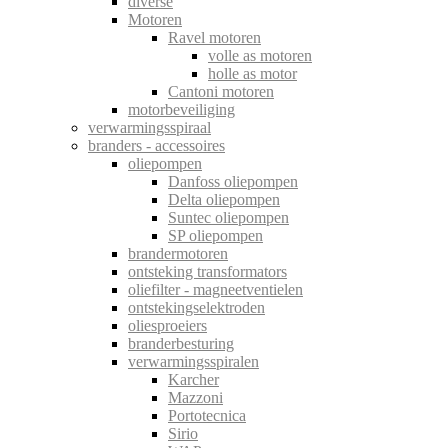
diverse
Motoren
Ravel motoren
volle as motoren
holle as motor
Cantoni motoren
motorbeveiliging
verwarmingsspiraal
branders - accessoires
oliepompen
Danfoss oliepompen
Delta oliepompen
Suntec oliepompen
SP oliepompen
brandermotoren
ontsteking transformators
oliefilter - magneetventielen
ontstekingselektroden
oliesproeiers
branderbesturing
verwarmingsspiralen
Karcher
Mazzoni
Portotecnica
Sirio