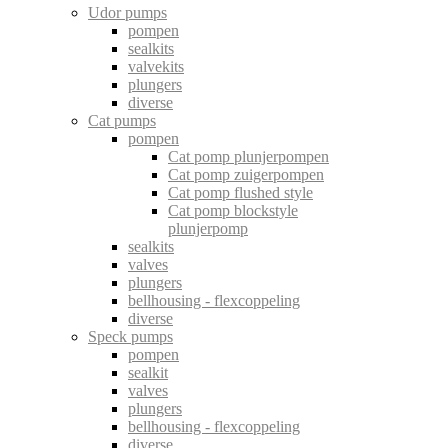
Udor pumps
pompen
sealkits
valvekits
plungers
diverse
Cat pumps
pompen
Cat pomp plunjerpompen
Cat pomp zuigerpompen
Cat pomp flushed style
Cat pomp blockstyle
plunjerpomp
sealkits
valves
plungers
bellhousing - flexcoppeling
diverse
Speck pumps
pompen
sealkit
valves
plungers
bellhousing - flexcoppeling
diverse