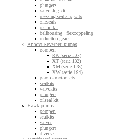
plungers
valveplug kit
messing seal supports
olieseals
piston kit
bellhousing - flexcoppeling
reduction gears
Annovi Reverberi pumps
pompen
RK (serie 228)
XT (serie 132)
XM (serie 178)
XW (serie 194)
pomp - motor sets
sealkits
valvekits
plungers
oilseal kit
Hawk pumps
pompen
sealkits
valves
plungers
diverse