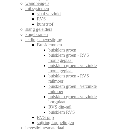
wandbeugels
rail systemen
staal verzinkt
RVS
kunststof
slang geleiders
kogelkranen
leiding - bevestiging
Buisklemmen
buisklem groen
buisklem groen - RVS
montageplaat
buisklem groen - verzinkte
montageplaat
buisklem groen - RVS
railmoer
buisklem groen - verzinkte
railmoer
buisklem groen - verzinkte
borgplaat
RVS din-rail
buisklem RVS
RVS pijp
snijring koppelingen
bevestigingsmateriaal