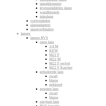
slangklemmen
levensmiddelen slang
wandbeugels
tuinslang
voetventielen
slangadapters
slangverbinders
lansen
lansen RVS
open lans
1/4 M
KEW
M22 F
M22 M
M22 F swivel
M22 F Karcher
geïsoleerde lans
zwart
blauw
gekleurd
gegoten lans
zwart
blauw
easyturn lans
RVS lanspijp