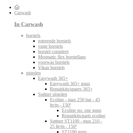
Carwash
In Carwash
borstels
roterende borstels
vaste borstels
borstel compleet
Mosmatic flex borstellans
voorwas borstels
Vikan borstels
pistolen
Easywash 365+
Easywash 365+ guns
Repairkits/spares 365+
Suttner pistolen
Ecoline - max 250 bar - 45
ltr/m - 150º
Ecoline no. one guns
Repairkits/parts ecoline
Suttner ST1100 - max 210 -
25 ltr/m - 150º
ST1100 guns