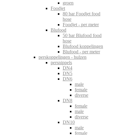
groen
Foodjet
80 bar Foodjet food
hose
Foodjet - per meter
Blufood
50 bar Blufood food
hose
Blufood koppelingen
Blufood - per meter
perskoppelingen - hulzen
persnippels
DN4
DN5
DN6
male
female
diverse
DN8
female
male
diverse
DN10
male
female