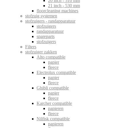
20 inch - 510 mm
21 inch - 530 mm
floorcleaning machines
stofzuig systemen
stofzuigers - randapparatuur
stofzuigers
randapparatuur
spareparts
stofzuigers
Filters
stofzuiger zakken
Alto compatible
papier
fleece
Electrolux compatible
papier
fleece
Ghibli compatible
papier
fleece
Karcher compatible
papieren
fleece
Nilfisk compatible
papieren