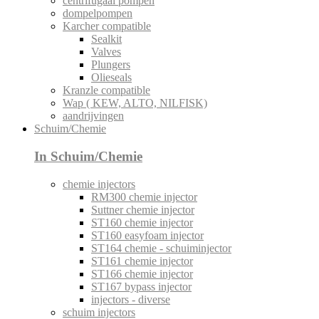
centrifugaal pompen
dompelpompen
Karcher compatible
Sealkit
Valves
Plungers
Olieseals
Kranzle compatible
Wap ( KEW, ALTO, NILFISK)
aandrijvingen
Schuim/Chemie
In Schuim/Chemie
chemie injectors
RM300 chemie injector
Suttner chemie injector
ST160 chemie injector
ST160 easyfoam injector
ST164 chemie - schuiminjector
ST161 chemie injector
ST166 chemie injector
ST167 bypass injector
injectors - diverse
schuim injectors