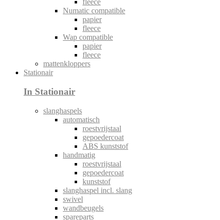
fleece
Numatic compatible
papier
fleece
Wap compatible
papier
fleece
mattenkloppers
Stationair
In Stationair
slanghaspels
automatisch
roestvrijstaal
gepoedercoat
ABS kunststof
handmatig
roestvrijstaal
gepoedercoat
kunststof
slanghaspel incl. slang
swivel
wandbeugels
spareparts