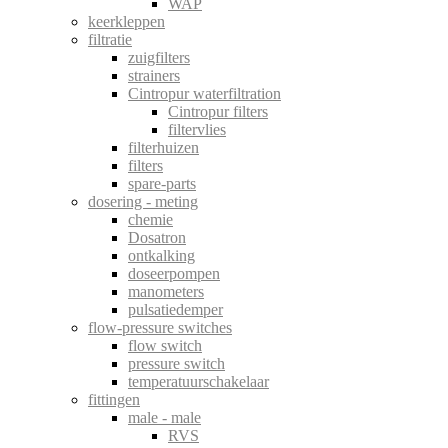
WAP
keerkleppen
filtratie
zuigfilters
strainers
Cintropur waterfiltration
Cintropur filters
filtervlies
filterhuizen
filters
spare-parts
dosering - meting
chemie
Dosatron
ontkalking
doseerpompen
manometers
pulsatiedemper
flow-pressure switches
flow switch
pressure switch
temperatuurschakelaar
fittingen
male - male
RVS