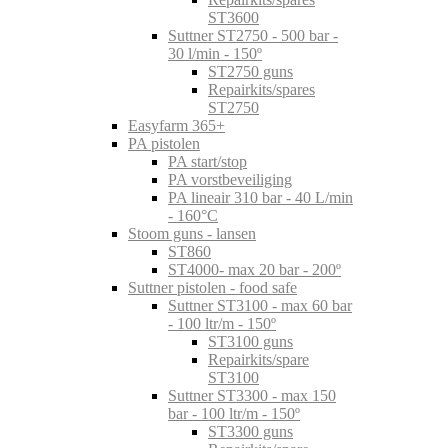
ST3600
Suttner ST2750 - 500 bar -
30 l/min - 150º
ST2750 guns
Repairkits/spares
ST2750
Easyfarm 365+
PA pistolen
PA start/stop
PA vorstbeveiliging
PA lineair 310 bar - 40 L/min
- 160°C
Stoom guns - lansen
ST860
ST4000- max 20 bar - 200º
Suttner pistolen - food safe
Suttner ST3100 - max 60 bar
- 100 ltr/m - 150º
ST3100 guns
Repairkits/spare
ST3100
Suttner ST3300 - max 150
bar - 100 ltr/m - 150º
ST3300 guns