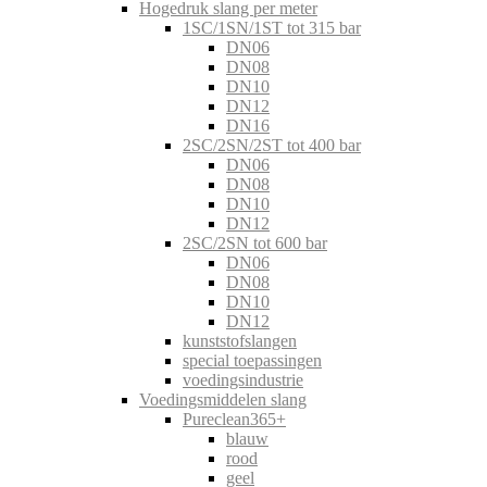
Hogedruk slang per meter
1SC/1SN/1ST tot 315 bar
DN06
DN08
DN10
DN12
DN16
2SC/2SN/2ST tot 400 bar
DN06
DN08
DN10
DN12
2SC/2SN tot 600 bar
DN06
DN08
DN10
DN12
kunststofslangen
special toepassingen
voedingsindustrie
Voedingsmiddelen slang
Pureclean365+
blauw
rood
geel