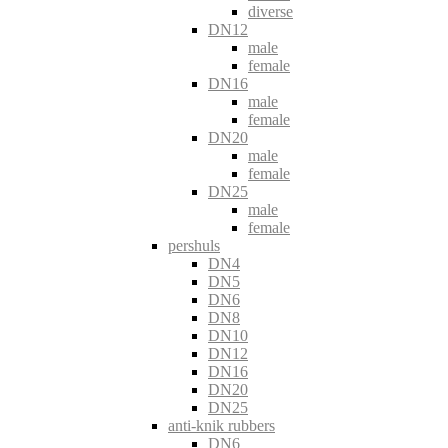
diverse
DN12
male
female
DN16
male
female
DN20
male
female
DN25
male
female
pershuls
DN4
DN5
DN6
DN8
DN10
DN12
DN16
DN20
DN25
anti-knik rubbers
DN6