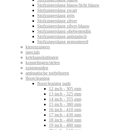
Stofzuigerslang blauw/licht blauw
Stofzuigerslang zwart
Stofzuigerslang grijs
Stofzuigerslang zilver
Stofzuigerslang zilver-blauw
Stofzuigerslang oliebestendig
Stofzuigerslang antistatisch
Stofzuigerslang gemonteerd
kierenzuigers
specials
ketelaansluitingen
koppelingen/stelen
zuigmonden
antistatische toebehoren
floorcleaning
floorcleaning pads
12 inch - 305 mm
13 inch - 325 mm
14 inch - 355 mm
15 inch - 380 mm
16 inch - 410 mm
17 inch - 430 mm
18 inch - 460 mm
19 inch - 480 mm