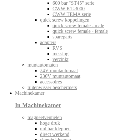
600 bar "ST45" serie
CWW KT-3000
CWW TEMA serie
quick screw koppelingen
quick screw female - male
quick screw female - female
spareparts
adapters
RVS
messing
verzinkt
muntautomaten
24V muntautomaat
230V muntautomaat
accessoires
ruitenwisser beschermers
Machinekamer
In Machinekamer
magneetventielen
hoge druk
nul bar kleppen
direct werkend
chemie kleppen