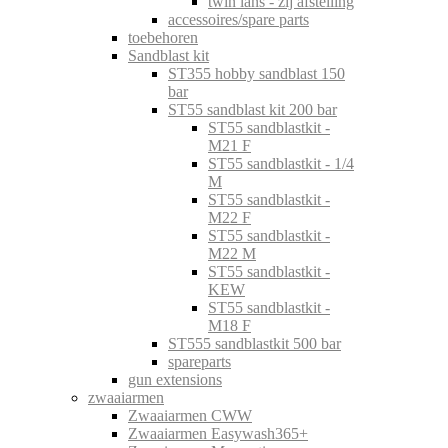
twin lans - zij afstelling
accessoires/spare parts
toebehoren
Sandblast kit
ST355 hobby sandblast 150
bar
ST55 sandblast kit 200 bar
ST55 sandblastkit -
M21 F
ST55 sandblastkit - 1/4
M
ST55 sandblastkit -
M22 F
ST55 sandblastkit -
M22 M
ST55 sandblastkit -
KEW
ST55 sandblastkit -
M18 F
ST555 sandblastkit 500 bar
spareparts
gun extensions
zwaaiarmen
Zwaaiarmen CWW
Zwaaiarmen Easywash365+