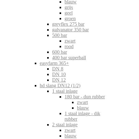
blauw
grijs
geel
groen
greyflex 275 bar
galvanator 350 bar
500 bar
zwart
rood
600 bar
400 bar superball
easyfarm 365+
DN 8
DN 10
DN 12
hd slang DN12 (1/2)
1 staal inlage
180 bar - dun rubber
zwart
blauw
1 staal inlage - dik
rubber
2 staal inlage
zwart
blauw