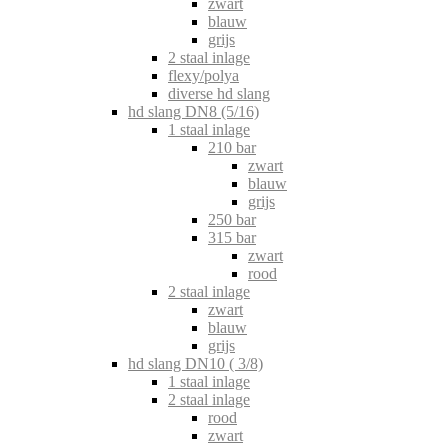
zwart
blauw
grijs
2 staal inlage
flexy/polya
diverse hd slang
hd slang DN8 (5/16)
1 staal inlage
210 bar
zwart
blauw
grijs
250 bar
315 bar
zwart
rood
2 staal inlage
zwart
blauw
grijs
hd slang DN10 ( 3/8)
1 staal inlage
2 staal inlage
rood
zwart