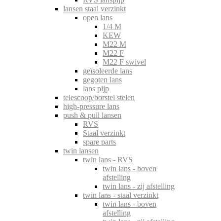
lansen staal verzinkt
open lans
1/4 M
KEW
M22 M
M22 F
M22 F swivel
geïsoleerde lans
gegoten lans
lans pijp
telescoop/borstel stelen
high-pressure lans
push & pull lansen
RVS
Staal verzinkt
spare parts
twin lansen
twin lans - RVS
twin lans - boven
afstelling
twin lans - zij afstelling
twin lans - staal verzinkt
twin lans - boven
afstelling