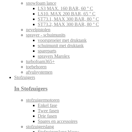
snowfoam lance
LS3 MAX. 160 BAR, 60 ° C
LS10. MAX 200 BAR, 65 ° C
ST73.1, MAX 300 BAR, 80 ° C
ST73.2, MAX 300 BAR, 80 ° C
nevelpistolen
sprayer - schuimunits
voorsproeier met druktank
schuimunit met druktank
spareparts
sprayers Marolex
turbofoam365+
toebehoren
afvulsystemen
Stofzuigers
In Stofzuigers
stofzuigermotoren
Enkel fase
Twee fasen
Drie fasen
Spares en accessoires
stofzuigerslang
Stofzuigerslang blauw