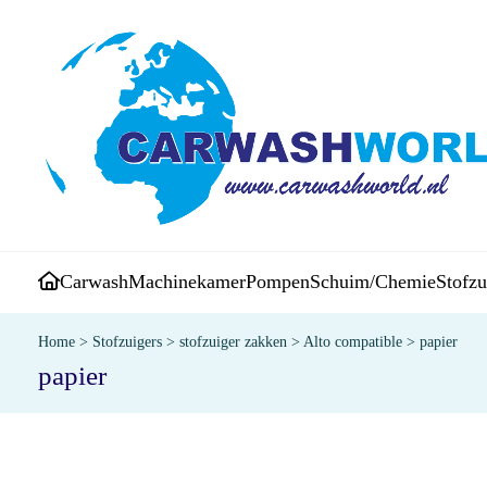
Carwash
Machinekamer
Pompen
Schuim/Chemie
Stofzu
Home
>
Stofzuigers
>
stofzuiger zakken
>
Alto compatible
>
papier
papier