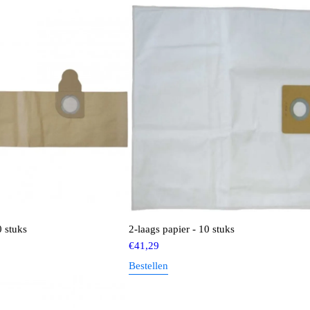
0 stuks
2-laags papier - 10 stuks
€
41,29
Bestellen