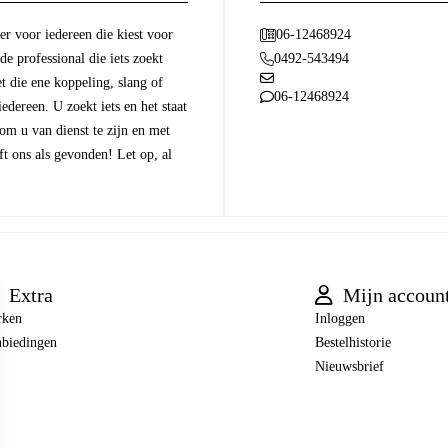
r voor iedereen die kiest voor
06-12468924
 de professional die iets zoekt
0492-543494
t die ene koppeling, slang of
06-12468924
dereen. U zoekt iets en het staat
 om u van dienst te zijn en met
t ons als gevonden! Let op, al
Extra
Mijn accoun
rken
Inloggen
biedingen
Bestelhistorie
Nieuwsbrief