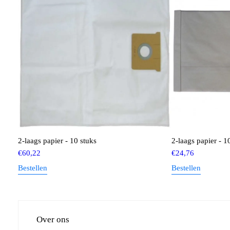
2-laags papier - 10 stuks
2-laags papier - 1
€
60,22
€
24,76
Bestellen
Bestellen
Over ons