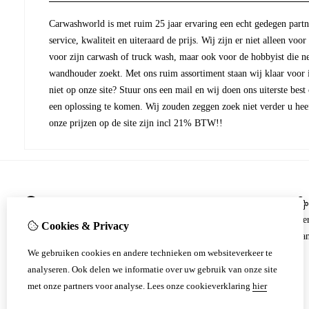
Carwashworld is met ruim 25 jaar ervaring een echt gedegen partne
service, kwaliteit en uiteraard de prijs. Wij zijn er niet alleen voor
voor zijn carwash of truck wash, maar ook voor de hobbyist die ne
wandhouder zoekt. Met ons ruim assortiment staan wij klaar voor ie
niet op onze site? Stuur ons een mail en wij doen ons uiterste best
een oplossing te komen. Wij zouden zeggen zoek niet verder u heef
onze prijzen op de site zijn incl 21% BTW!!
Informatie
Algemene voorwaarden
Me
Cookies & Privacy
Zakelijk
Aan
Particulier
We gebruiken cookies en andere technieken om websiteverkeer te
Privacy Policy
analyseren. Ook delen we informatie over uw gebruik van onze site
Verzending
met onze partners voor analyse.
Lees onze cookieverklaring
hier
Betalingen