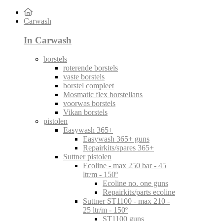
Carwash
In Carwash
borstels
roterende borstels
vaste borstels
borstel compleet
Mosmatic flex borstellans
voorwas borstels
Vikan borstels
pistolen
Easywash 365+
Easywash 365+ guns
Repairkits/spares 365+
Suttner pistolen
Ecoline - max 250 bar - 45
ltr/m - 150º
Ecoline no. one guns
Repairkits/parts ecoline
Suttner ST1100 - max 210 -
25 ltr/m - 150º
ST1100 guns