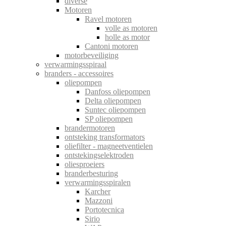
diverse
Motoren
Ravel motoren
volle as motoren
holle as motor
Cantoni motoren
motorbeveiliging
verwarmingsspiraal
branders - accessoires
oliepompen
Danfoss oliepompen
Delta oliepompen
Suntec oliepompen
SP oliepompen
brandermotoren
ontsteking transformators
oliefilter - magneetventielen
ontstekingselektroden
oliesproeiers
branderbesturing
verwarmingsspiralen
Karcher
Mazzoni
Portotecnica
Sirio