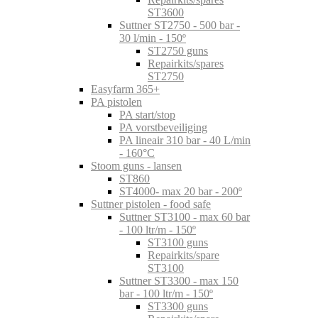
ST3600
Suttner ST2750 - 500 bar -
30 l/min - 150º
ST2750 guns
Repairkits/spares
ST2750
Easyfarm 365+
PA pistolen
PA start/stop
PA vorstbeveiliging
PA lineair 310 bar - 40 L/min
- 160°C
Stoom guns - lansen
ST860
ST4000- max 20 bar - 200º
Suttner pistolen - food safe
Suttner ST3100 - max 60 bar
- 100 ltr/m - 150º
ST3100 guns
Repairkits/spare
ST3100
Suttner ST3300 - max 150
bar - 100 ltr/m - 150º
ST3300 guns