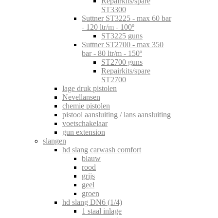
Repairkits/spare
ST3300
Suttner ST3225 - max 60 bar
- 120 ltr/m - 100º
ST3225 guns
Suttner ST2700 - max 350
bar - 80 ltr/m - 150º
ST2700 guns
Repairkits/spare
ST2700
lage druk pistolen
Nevellansen
chemie pistolen
pistool aansluiting / lans aansluiting
voetschakelaar
gun extension
slangen
hd slang carwash comfort
blauw
rood
grijs
geel
groen
hd slang DN6 (1/4)
1 staal inlage