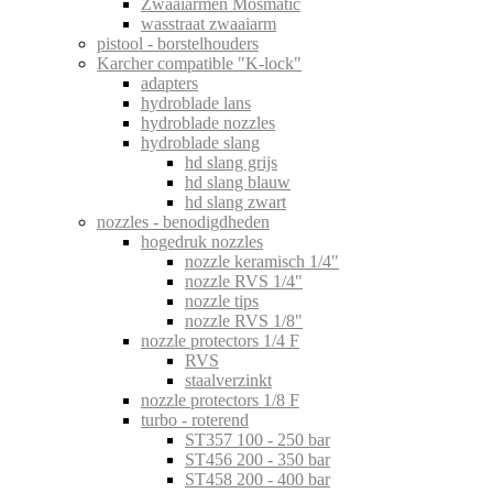
Zwaaiarmen Mosmatic
wasstraat zwaaiarm
pistool - borstelhouders
Karcher compatible "K-lock"
adapters
hydroblade lans
hydroblade nozzles
hydroblade slang
hd slang grijs
hd slang blauw
hd slang zwart
nozzles - benodigdheden
hogedruk nozzles
nozzle keramisch 1/4"
nozzle RVS 1/4"
nozzle tips
nozzle RVS 1/8"
nozzle protectors 1/4 F
RVS
staalverzinkt
nozzle protectors 1/8 F
turbo - roterend
ST357 100 - 250 bar
ST456 200 - 350 bar
ST458 200 - 400 bar