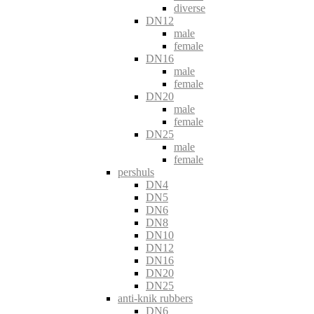
diverse
DN12
male
female
DN16
male
female
DN20
male
female
DN25
male
female
pershuls
DN4
DN5
DN6
DN8
DN10
DN12
DN16
DN20
DN25
anti-knik rubbers
DN6