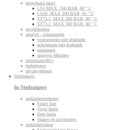
snowfoam lance
LS3 MAX. 160 BAR, 60 ° C
LS10. MAX 200 BAR, 65 ° C
ST73.1, MAX 300 BAR, 80 ° C
ST73.2, MAX 300 BAR, 80 ° C
nevelpistolen
sprayer - schuimunits
voorsproeier met druktank
schuimunit met druktank
spareparts
sprayers Marolex
turbofoam365+
toebehoren
afvulsystemen
Stofzuigers
In Stofzuigers
stofzuigermotoren
Enkel fase
Twee fasen
Drie fasen
Spares en accessoires
stofzuigerslang
Stofzuigerslang blauw