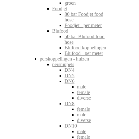
groen
Foodjet
80 bar Foodjet food
hose
Foodjet - per meter
Blufood
50 bar Blufood food
hose
Blufood koppelingen
Blufood - per meter
perskoppelingen - hulzen
persnippels
DN4
DN5
DN6
male
female
diverse
DN8
female
male
diverse
DN10
male
female