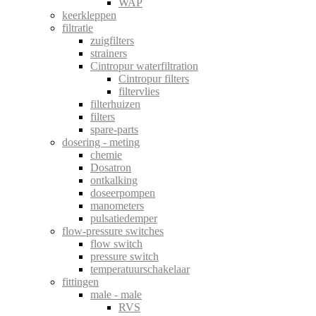
WAP
keerkleppen
filtratie
zuigfilters
strainers
Cintropur waterfiltration
Cintropur filters
filtervlies
filterhuizen
filters
spare-parts
dosering - meting
chemie
Dosatron
ontkalking
doseerpompen
manometers
pulsatiedemper
flow-pressure switches
flow switch
pressure switch
temperatuurschakelaar
fittingen
male - male
RVS