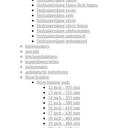
Stofzuigerslang blauw/licht blauw
Stofzuigerslang zwart
Stofzuigerslang grijs
Stofzuigerslang zilver
Stofzuigerslang zilver-blauw
Stofzuigerslang oliebestendig
Stofzuigerslang antistatisch
Stofzuigerslang gemonteerd
kierenzuigers
specials
ketelaansluitingen
koppelingen/stelen
zuigmonden
antistatische toebehoren
floorcleaning
floorcleaning pads
12 inch - 305 mm
13 inch - 325 mm
14 inch - 355 mm
15 inch - 380 mm
16 inch - 410 mm
17 inch - 430 mm
18 inch - 460 mm
19 inch - 480 mm