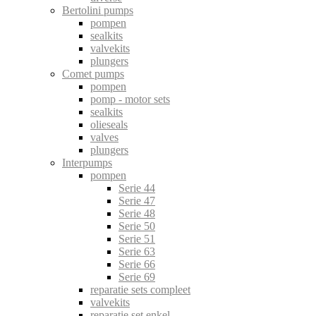
Bertolini pumps
pompen
sealkits
valvekits
plungers
Comet pumps
pompen
pomp - motor sets
sealkits
olieseals
valves
plungers
Interpumps
pompen
Serie 44
Serie 47
Serie 48
Serie 50
Serie 51
Serie 63
Serie 66
Serie 69
reparatie sets compleet
valvekits
reparatie set enkel