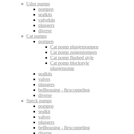
Udor pumps
pompen
sealkits
valvekits
plungers
diverse
Cat pumps
pompen
Cat pomp plunjerpompen
Cat pomp zuigerpompen
Cat pomp flushed style
Cat pomp blockstyle
plunjerpomp
sealkits
valves
plungers
bellhousing - flexcoppeling
diverse
Speck pumps
pompen
sealkit
valves
plungers
bellhousing - flexcoppeling
diverse