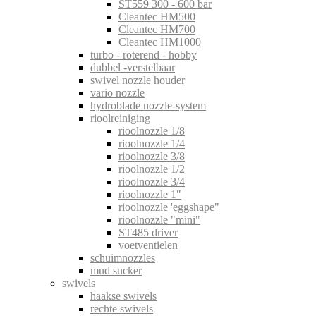
ST559 300 - 600 bar
Cleantec HM500
Cleantec HM700
Cleantec HM1000
turbo - roterend - hobby
dubbel -verstelbaar
swivel nozzle houder
vario nozzle
hydroblade nozzle-system
rioolreiniging
rioolnozzle 1/8
rioolnozzle 1/4
rioolnozzle 3/8
rioolnozzle 1/2
rioolnozzle 3/4
rioolnozzle 1"
rioolnozzle 'eggshape"
rioolnozzle "mini"
ST485 driver
voetventielen
schuimnozzles
mud sucker
swivels
haakse swivels
rechte swivels