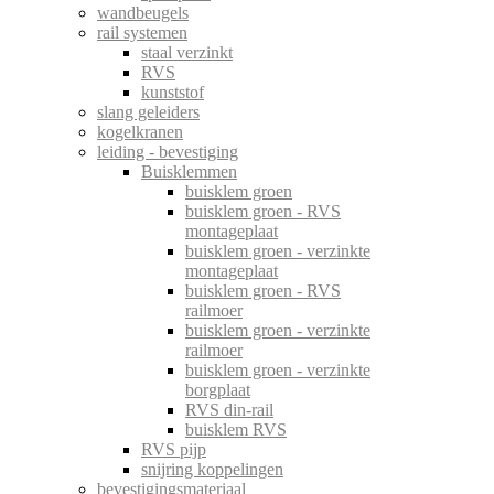
wandbeugels
rail systemen
staal verzinkt
RVS
kunststof
slang geleiders
kogelkranen
leiding - bevestiging
Buisklemmen
buisklem groen
buisklem groen - RVS
montageplaat
buisklem groen - verzinkte
montageplaat
buisklem groen - RVS
railmoer
buisklem groen - verzinkte
railmoer
buisklem groen - verzinkte
borgplaat
RVS din-rail
buisklem RVS
RVS pijp
snijring koppelingen
bevestigingsmateriaal