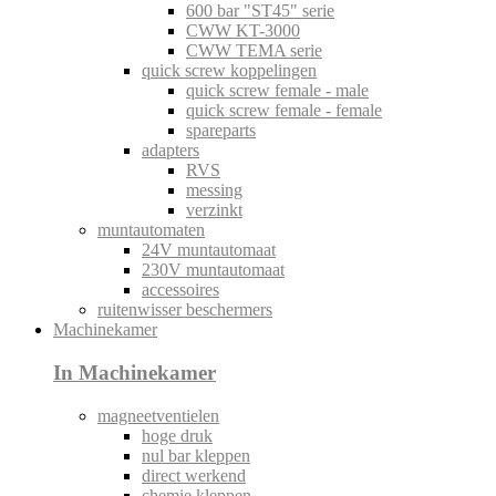
600 bar "ST45" serie
CWW KT-3000
CWW TEMA serie
quick screw koppelingen
quick screw female - male
quick screw female - female
spareparts
adapters
RVS
messing
verzinkt
muntautomaten
24V muntautomaat
230V muntautomaat
accessoires
ruitenwisser beschermers
Machinekamer
In Machinekamer
magneetventielen
hoge druk
nul bar kleppen
direct werkend
chemie kleppen