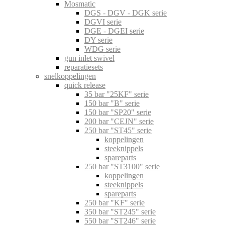
Mosmatic
DGS - DGV - DGK serie
DGVI serie
DGE - DGEI serie
DY serie
WDG serie
gun inlet swivel
reparatiesets
snelkoppelingen
quick release
35 bar "25KF" serie
150 bar "B" serie
150 bar "SP20" serie
200 bar "CEJN" serie
250 bar "ST45" serie
koppelingen
steeknippels
spareparts
250 bar "ST3100" serie
koppelingen
steeknippels
spareparts
250 bar "KF" serie
350 bar "ST245" serie
550 bar "ST246" serie