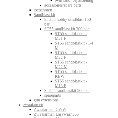
twin lans - zij afstelling
accessoires/spare parts
toebehoren
Sandblast kit
ST355 hobby sandblast 150
bar
ST55 sandblast kit 200 bar
ST55 sandblastkit -
M21 F
ST55 sandblastkit - 1/4
M
ST55 sandblastkit -
M22 F
ST55 sandblastkit -
M22 M
ST55 sandblastkit -
KEW
ST55 sandblastkit -
M18 F
ST555 sandblastkit 500 bar
spareparts
gun extensions
zwaaiarmen
Zwaaiarmen CWW
Zwaaiarmen Easywash365+