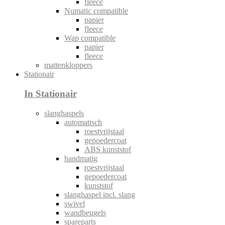
fleece
Numatic compatible
papier
fleece
Wap compatible
papier
fleece
mattenkloppers
Stationair
In Stationair
slanghaspels
automatisch
roestvrijstaal
gepoedercoat
ABS kunststof
handmatig
roestvrijstaal
gepoedercoat
kunststof
slanghaspel incl. slang
swivel
wandbeugels
spareparts