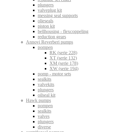
plungers
valveplug kit
messing seal supports
olieseals
piston kit
bellhousing - flexcoppeling
reduction gears
Annovi Reverberi pumps
pompen
RK (serie 228)
XT (serie 132)
XM (serie 178)
XW (serie 194)
pomp - motor sets
sealkits
valvekits
plungers
oilseal kit
Hawk pumps
pompen
sealkits
valves
plungers
diverse