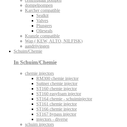
centrifugaal pompen
dompelpompen
Karcher compatible
Sealkit
Valves
Plungers
Olieseals
Kranzle compatible
Wap ( KEW, ALTO, NILFISK)
aandrijvingen
Schuim/Chemie
In Schuim/Chemie
chemie injectors
RM300 chemie injector
Suttner chemie injector
ST160 chemie injector
ST160 easyfoam injector
ST164 chemie - schuiminjector
ST161 chemie injector
ST166 chemie injector
ST167 bypass injector
injectors - diverse
schuim injectors