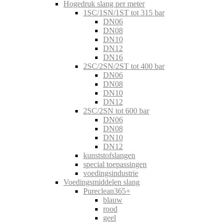
Hogedruk slang per meter
1SC/1SN/1ST tot 315 bar
DN06
DN08
DN10
DN12
DN16
2SC/2SN/2ST tot 400 bar
DN06
DN08
DN10
DN12
2SC/2SN tot 600 bar
DN06
DN08
DN10
DN12
kunststofslangen
special toepassingen
voedingsindustrie
Voedingsmiddelen slang
Pureclean365+
blauw
rood
geel