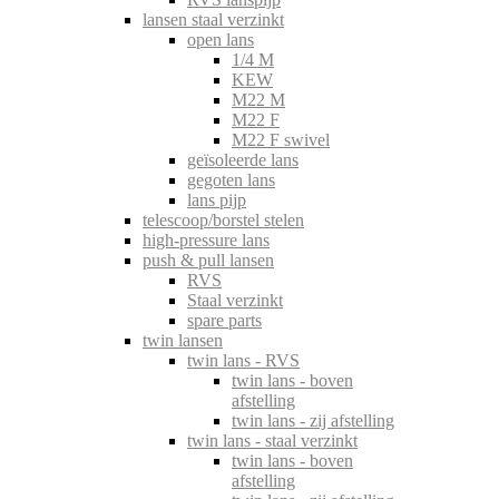
lansen staal verzinkt
open lans
1/4 M
KEW
M22 M
M22 F
M22 F swivel
geïsoleerde lans
gegoten lans
lans pijp
telescoop/borstel stelen
high-pressure lans
push & pull lansen
RVS
Staal verzinkt
spare parts
twin lansen
twin lans - RVS
twin lans - boven
afstelling
twin lans - zij afstelling
twin lans - staal verzinkt
twin lans - boven
afstelling