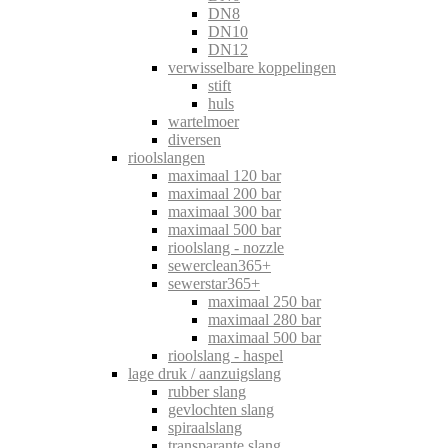
DN8
DN10
DN12
verwisselbare koppelingen
stift
huls
wartelmoer
diversen
rioolslangen
maximaal 120 bar
maximaal 200 bar
maximaal 300 bar
maximaal 500 bar
rioolslang - nozzle
sewerclean365+
sewerstar365+
maximaal 250 bar
maximaal 280 bar
maximaal 500 bar
rioolslang - haspel
lage druk / aanzuigslang
rubber slang
gevlochten slang
spiraalslang
transparante slang