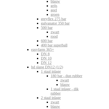
blauw
grijs
geel
groen
greyflex 275 bar
galvanator 350 bar
500 bar
zwart
rood
600 bar
400 bar superball
easyfarm 365+
DN 8
DN 10
DN 12
hd slang DN12 (1/2)
1 staal inlage
180 bar - dun rubber
zwart
blauw
1 staal inlage - dik
rubber
2 staal inlage
zwart
blauw