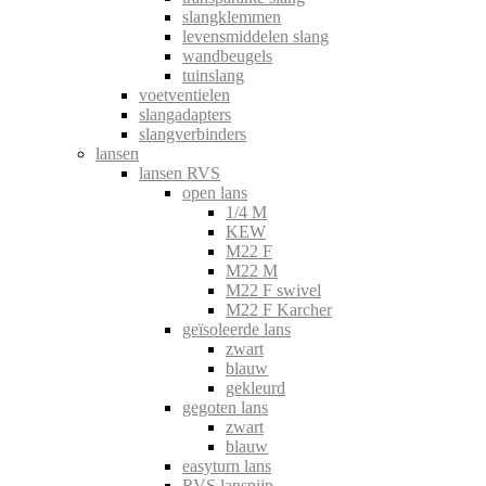
slangklemmen
levensmiddelen slang
wandbeugels
tuinslang
voetventielen
slangadapters
slangverbinders
lansen
lansen RVS
open lans
1/4 M
KEW
M22 F
M22 M
M22 F swivel
M22 F Karcher
geïsoleerde lans
zwart
blauw
gekleurd
gegoten lans
zwart
blauw
easyturn lans
RVS lanspijp