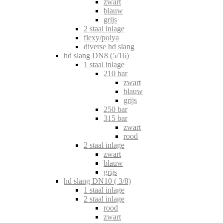
zwart
blauw
grijs
2 staal inlage
flexy/polya
diverse hd slang
hd slang DN8 (5/16)
1 staal inlage
210 bar
zwart
blauw
grijs
250 bar
315 bar
zwart
rood
2 staal inlage
zwart
blauw
grijs
hd slang DN10 ( 3/8)
1 staal inlage
2 staal inlage
rood
zwart