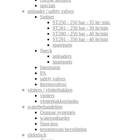
specials
unloader / safety valves
Suttner
ST250 - 250 bar - 35 ltr/ min.
ST261 - 250 bar - 30 ltr/min
ST280 - 250 bar - 40 ltr/min
ST291 - 350 bar - 40 ltr/min
spareparts
Speck
unloaders
spareparts
Interpump
PA
safety valves
thermovalves
vlotters / vlotterbakken
vlotters
vlotterbakken/tanks
waterbehandeling
Osmose systemen
waterontharder
Spot-less
terugstroom beveiliging
elektrisch