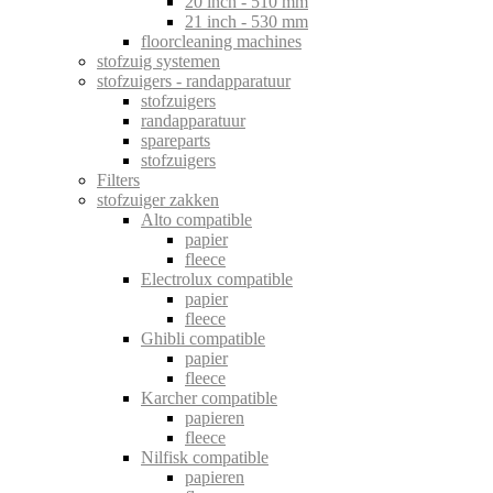
20 inch - 510 mm
21 inch - 530 mm
floorcleaning machines
stofzuig systemen
stofzuigers - randapparatuur
stofzuigers
randapparatuur
spareparts
stofzuigers
Filters
stofzuiger zakken
Alto compatible
papier
fleece
Electrolux compatible
papier
fleece
Ghibli compatible
papier
fleece
Karcher compatible
papieren
fleece
Nilfisk compatible
papieren