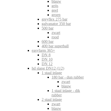
blauw
grijs
geel
groen
greyflex 275 bar
galvanator 350 bar
500 bar
zwart
rood
600 bar
400 bar superball
easyfarm 365+
DN 8
DN 10
DN 12
hd slang DN12 (1/2)
1 staal inlage
180 bar - dun rubber
zwart
blauw
1 staal inlage - dik
rubber
2 staal inlage
zwart
blauw