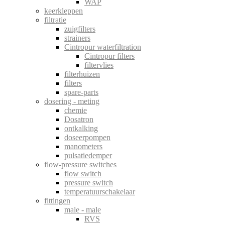
WAP
keerkleppen
filtratie
zuigfilters
strainers
Cintropur waterfiltration
Cintropur filters
filtervlies
filterhuizen
filters
spare-parts
dosering - meting
chemie
Dosatron
ontkalking
doseerpompen
manometers
pulsatiedemper
flow-pressure switches
flow switch
pressure switch
temperatuurschakelaar
fittingen
male - male
RVS