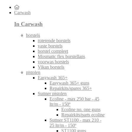
Carwash
In Carwash
borstels
roterende borstels
vaste borstels
borstel compleet
Mosmatic flex borstellans
voorwas borstels
Vikan borstels
pistolen
Easywash 365+
Easywash 365+ guns
Repairkits/spares 365+
Suttner pistolen
Ecoline - max 250 bar - 45
ltr/m - 150º
Ecoline no. one guns
Repairkits/parts ecoline
Suttner ST1100 - max 210 -
25 ltr/m - 150º
ST1100 guns