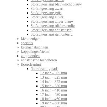
Stofzuigerslang blauw/licht blauw
Stofzuigerslang zwart
Stofzuigerslang grijs
Stofzuigerslang zilver
Stofzuigerslang zilver-blauw
Stofzuigerslang oliebestendig
Stofzuigerslang antistatisch
Stofzuigerslang gemonteerd
kierenzuigers
specials
ketelaansluitingen
koppelingen/stelen
zuigmonden
antistatische toebehoren
floorcleaning
floorcleaning pads
12 inch - 305 mm
13 inch - 325 mm
14 inch - 355 mm
15 inch - 380 mm
16 inch - 410 mm
17 inch - 430 mm
18 inch - 460 mm
19 inch - 480 mm