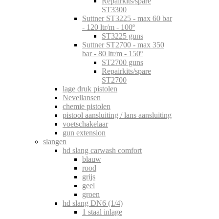
Repairkits/spare
ST3300
Suttner ST3225 - max 60 bar
- 120 ltr/m - 100º
ST3225 guns
Suttner ST2700 - max 350
bar - 80 ltr/m - 150º
ST2700 guns
Repairkits/spare
ST2700
lage druk pistolen
Nevellansen
chemie pistolen
pistool aansluiting / lans aansluiting
voetschakelaar
gun extension
slangen
hd slang carwash comfort
blauw
rood
grijs
geel
groen
hd slang DN6 (1/4)
1 staal inlage