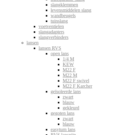
slangklemmen
levensmiddelen slang
wandbeugels
tuinslang
voetventielen
slangadapters
slangverbinders
lansen
lansen RVS
open lans
1/4 M
KEW
M22 F
M22 M
M22 F swivel
M22 F Karcher
geïsoleerde lans
zwart
blauw
gekleurd
gegoten lans
zwart
blauw
easyturn lans
RVS lanspijp