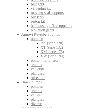
plungers
valveplug kit
messing seal supports
olieseals
piston kit
bellhousing - flexcoppeling
reduction gears
Annovi Reverberi pumps
pompen
RK (serie 228)
XT (serie 132)
XM (serie 178)
XW (serie 194)
pomp - motor sets
sealkits
valvekits
plungers
oilseal kit
Hawk pumps
pompen
sealkits
valves
plungers
diverse