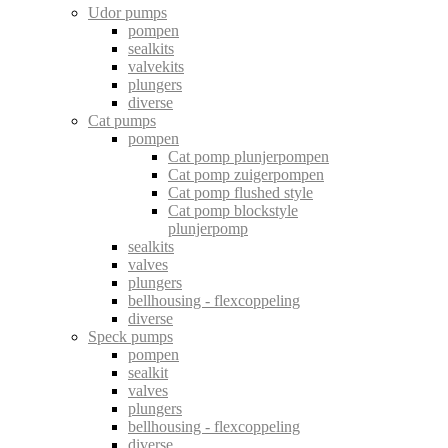
Udor pumps
pompen
sealkits
valvekits
plungers
diverse
Cat pumps
pompen
Cat pomp plunjerpompen
Cat pomp zuigerpompen
Cat pomp flushed style
Cat pomp blockstyle
plunjerpomp
sealkits
valves
plungers
bellhousing - flexcoppeling
diverse
Speck pumps
pompen
sealkit
valves
plungers
bellhousing - flexcoppeling
diverse