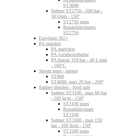
ST3600
Suttner ST2750 - 500 bar -
30 l/min - 150º
ST2750 guns
Repairkits/spares
ST2750
Easyfarm 365+
PA pistolen
PA start/stop
PA vorstbeveiliging
PA lineair 310 bar - 40 L/min
- 160°C
Stoom guns - lansen
ST860
ST4000- max 20 bar - 200º
Suttner pistolen - food safe
Suttner ST3100 - max 60 bar
- 100 ltr/m - 150º
ST3100 guns
Repairkits/spare
ST3100
Suttner ST3300 - max 150
bar - 100 ltr/m - 150º
ST3300 guns