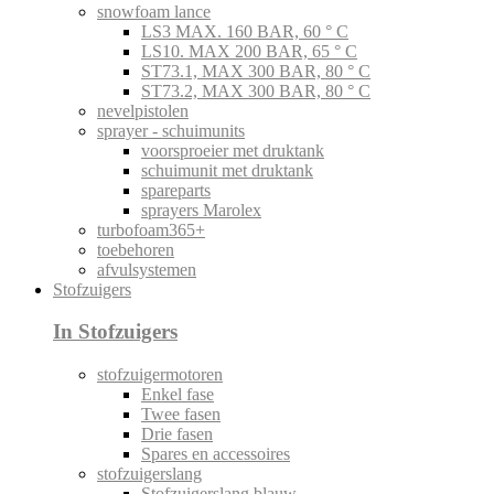
snowfoam lance
LS3 MAX. 160 BAR, 60 ° C
LS10. MAX 200 BAR, 65 ° C
ST73.1, MAX 300 BAR, 80 ° C
ST73.2, MAX 300 BAR, 80 ° C
nevelpistolen
sprayer - schuimunits
voorsproeier met druktank
schuimunit met druktank
spareparts
sprayers Marolex
turbofoam365+
toebehoren
afvulsystemen
Stofzuigers
In Stofzuigers
stofzuigermotoren
Enkel fase
Twee fasen
Drie fasen
Spares en accessoires
stofzuigerslang
Stofzuigerslang blauw