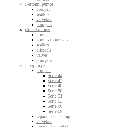
Bertolini pumps
pompen
sealkits
valvekits
plungers
Comet pumps
pompen
pomp - motor sets
sealkits
olieseals
valves
plungers
Interpumps
pompen
Serie 44
Serie 47
Serie 48
Serie 50
Serie 51
Serie 63
Serie 66
Serie 69
reparatie sets compleet
valvekits
reparatie set enkel