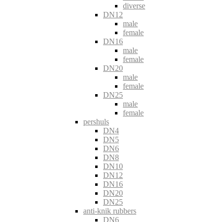
diverse
DN12
male
female
DN16
male
female
DN20
male
female
DN25
male
female
pershuls
DN4
DN5
DN6
DN8
DN10
DN12
DN16
DN20
DN25
anti-knik rubbers
DN6