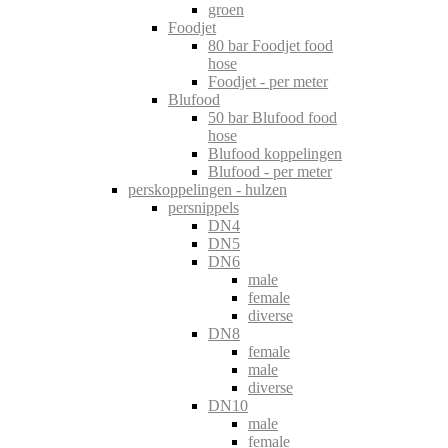
groen
Foodjet
80 bar Foodjet food
hose
Foodjet - per meter
Blufood
50 bar Blufood food
hose
Blufood koppelingen
Blufood - per meter
perskoppelingen - hulzen
persnippels
DN4
DN5
DN6
male
female
diverse
DN8
female
male
diverse
DN10
male
female