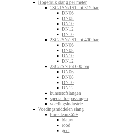
Hogedruk slang per meter
1SC/1SN/1ST tot 315 bar
DN06
DN08
DN10
DN12
DN16
2SC/2SN/2ST tot 400 bar
DN06
DN08
DN10
DN12
2SC/2SN tot 600 bar
DN06
DN08
DN10
DN12
kunststofslangen
special toepassingen
voedingsindustrie
Voedingsmiddelen slang
Pureclean365+
blauw
rood
geel