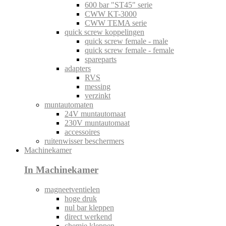
600 bar "ST45" serie
CWW KT-3000
CWW TEMA serie
quick screw koppelingen
quick screw female - male
quick screw female - female
spareparts
adapters
RVS
messing
verzinkt
muntautomaten
24V muntautomaat
230V muntautomaat
accessoires
ruitenwisser beschermers
Machinekamer
In Machinekamer
magneetventielen
hoge druk
nul bar kleppen
direct werkend
chemie kleppen