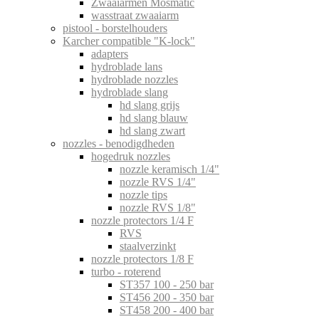
Zwaaiarmen Mosmatic
wasstraat zwaaiarm
pistool - borstelhouders
Karcher compatible "K-lock"
adapters
hydroblade lans
hydroblade nozzles
hydroblade slang
hd slang grijs
hd slang blauw
hd slang zwart
nozzles - benodigdheden
hogedruk nozzles
nozzle keramisch 1/4"
nozzle RVS 1/4"
nozzle tips
nozzle RVS 1/8"
nozzle protectors 1/4 F
RVS
staalverzinkt
nozzle protectors 1/8 F
turbo - roterend
ST357 100 - 250 bar
ST456 200 - 350 bar
ST458 200 - 400 bar