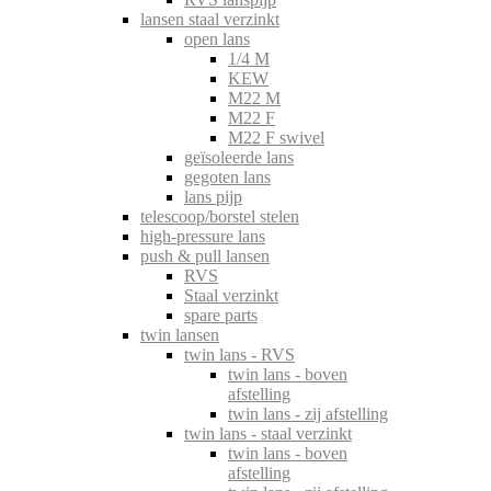
lansen staal verzinkt
open lans
1/4 M
KEW
M22 M
M22 F
M22 F swivel
geïsoleerde lans
gegoten lans
lans pijp
telescoop/borstel stelen
high-pressure lans
push & pull lansen
RVS
Staal verzinkt
spare parts
twin lansen
twin lans - RVS
twin lans - boven
afstelling
twin lans - zij afstelling
twin lans - staal verzinkt
twin lans - boven
afstelling