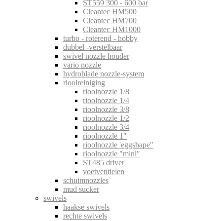
ST559 300 - 600 bar
Cleantec HM500
Cleantec HM700
Cleantec HM1000
turbo - roterend - hobby
dubbel -verstelbaar
swivel nozzle houder
vario nozzle
hydroblade nozzle-system
rioolreiniging
rioolnozzle 1/8
rioolnozzle 1/4
rioolnozzle 3/8
rioolnozzle 1/2
rioolnozzle 3/4
rioolnozzle 1"
rioolnozzle 'eggshape"
rioolnozzle "mini"
ST485 driver
voetventielen
schuimnozzles
mud sucker
swivels
haakse swivels
rechte swivels