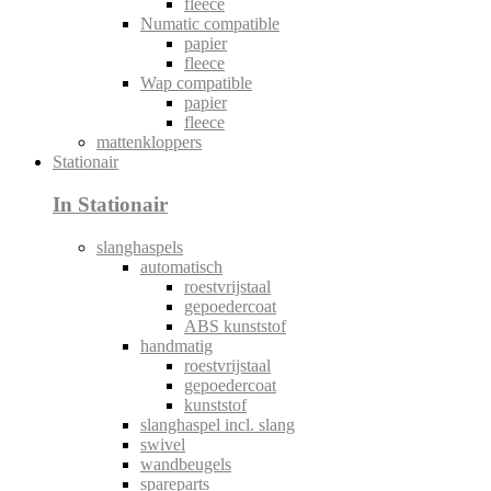
fleece
Numatic compatible
papier
fleece
Wap compatible
papier
fleece
mattenkloppers
Stationair
In Stationair
slanghaspels
automatisch
roestvrijstaal
gepoedercoat
ABS kunststof
handmatig
roestvrijstaal
gepoedercoat
kunststof
slanghaspel incl. slang
swivel
wandbeugels
spareparts