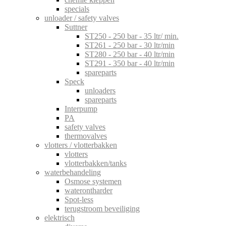
specials
unloader / safety valves
Suttner
ST250 - 250 bar - 35 ltr/ min.
ST261 - 250 bar - 30 ltr/min
ST280 - 250 bar - 40 ltr/min
ST291 - 350 bar - 40 ltr/min
spareparts
Speck
unloaders
spareparts
Interpump
PA
safety valves
thermovalves
vlotters / vlotterbakken
vlotters
vlotterbakken/tanks
waterbehandeling
Osmose systemen
waterontharder
Spot-less
terugstroom beveiliging
elektrisch