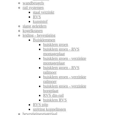
wandbeugels
rail systemen
staal verzinkt
RVS
kunststof
slang geleiders
kogelkranen
leiding - bevestiging
Buisklemmen
buisklem groen
buisklem groen - RVS
montageplaat
buisklem groen - verzinkte
montageplaat
buisklem groen - RVS
railmoer
buisklem groen - verzinkte
railmoer
buisklem groen - verzinkte
borgplaat
RVS din-rail
buisklem RVS
RVS pijp
snijring koppelingen
bevestigingsmateriaal