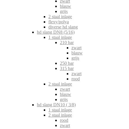
zwart
blauw
grijs
2 staal inlage
flexy/polya
diverse hd slang
hd slang DN8 (5/16)
1 staal inlage
210 bar
zwart
blauw
grijs
250 bar
315 bar
zwart
rood
2 staal inlage
zwart
blauw
grijs
hd slang DN10 ( 3/8)
1 staal inlage
2 staal inlage
rood
zwart