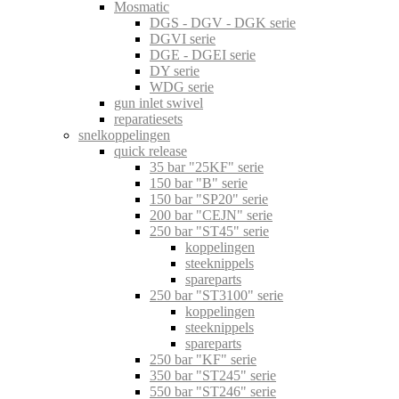
Mosmatic
DGS - DGV - DGK serie
DGVI serie
DGE - DGEI serie
DY serie
WDG serie
gun inlet swivel
reparatiesets
snelkoppelingen
quick release
35 bar "25KF" serie
150 bar "B" serie
150 bar "SP20" serie
200 bar "CEJN" serie
250 bar "ST45" serie
koppelingen
steeknippels
spareparts
250 bar "ST3100" serie
koppelingen
steeknippels
spareparts
250 bar "KF" serie
350 bar "ST245" serie
550 bar "ST246" serie