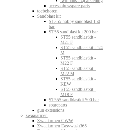
twin lans - zij afstelling
accessoires/spare parts
toebehoren
Sandblast kit
ST355 hobby sandblast 150
bar
ST55 sandblast kit 200 bar
ST55 sandblastkit -
M21 F
ST55 sandblastkit - 1/4
M
ST55 sandblastkit -
M22 F
ST55 sandblastkit -
M22 M
ST55 sandblastkit -
KEW
ST55 sandblastkit -
M18 F
ST555 sandblastkit 500 bar
spareparts
gun extensions
zwaaiarmen
Zwaaiarmen CWW
Zwaaiarmen Easywash365+