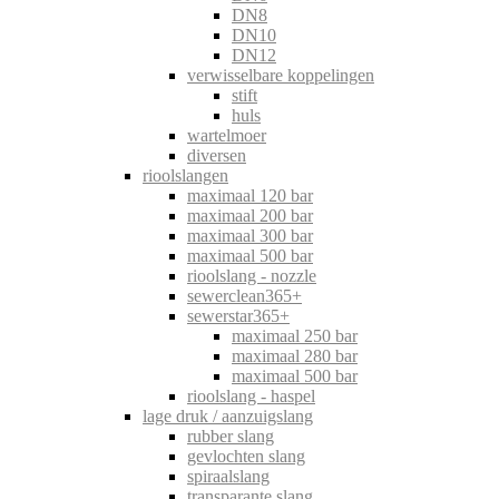
DN8
DN10
DN12
verwisselbare koppelingen
stift
huls
wartelmoer
diversen
rioolslangen
maximaal 120 bar
maximaal 200 bar
maximaal 300 bar
maximaal 500 bar
rioolslang - nozzle
sewerclean365+
sewerstar365+
maximaal 250 bar
maximaal 280 bar
maximaal 500 bar
rioolslang - haspel
lage druk / aanzuigslang
rubber slang
gevlochten slang
spiraalslang
transparante slang