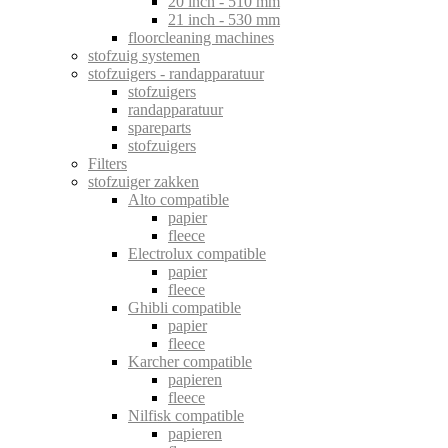
20 inch - 510 mm
21 inch - 530 mm
floorcleaning machines
stofzuig systemen
stofzuigers - randapparatuur
stofzuigers
randapparatuur
spareparts
stofzuigers
Filters
stofzuiger zakken
Alto compatible
papier
fleece
Electrolux compatible
papier
fleece
Ghibli compatible
papier
fleece
Karcher compatible
papieren
fleece
Nilfisk compatible
papieren