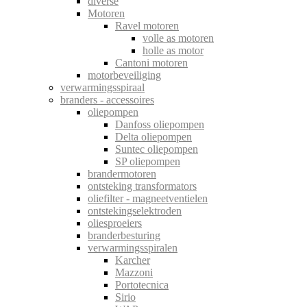
diverse
Motoren
Ravel motoren
volle as motoren
holle as motor
Cantoni motoren
motorbeveiliging
verwarmingsspiraal
branders - accessoires
oliepompen
Danfoss oliepompen
Delta oliepompen
Suntec oliepompen
SP oliepompen
brandermotoren
ontsteking transformators
oliefilter - magneetventielen
ontstekingselektroden
oliesproeiers
branderbesturing
verwarmingsspiralen
Karcher
Mazzoni
Portotecnica
Sirio