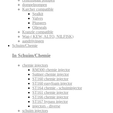
centrifugaal pompen
dompelpompen
Karcher compatible
Sealkit
Valves
Plungers
Olieseals
Kranzle compatible
Wap ( KEW, ALTO, NILFISK)
aandrijvingen
Schuim/Chemie
In Schuim/Chemie
chemie injectors
RM300 chemie injector
Suttner chemie injector
ST160 chemie injector
ST160 easyfoam injector
ST164 chemie - schuiminjector
ST161 chemie injector
ST166 chemie injector
ST167 bypass injector
injectors - diverse
schuim injectors