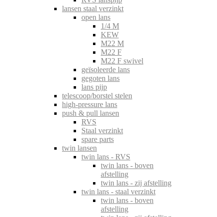
lansen staal verzinkt
open lans
1/4 M
KEW
M22 M
M22 F
M22 F swivel
geïsoleerde lans
gegoten lans
lans pijp
telescoop/borstel stelen
high-pressure lans
push & pull lansen
RVS
Staal verzinkt
spare parts
twin lansen
twin lans - RVS
twin lans - boven
afstelling
twin lans - zij afstelling
twin lans - staal verzinkt
twin lans - boven
afstelling