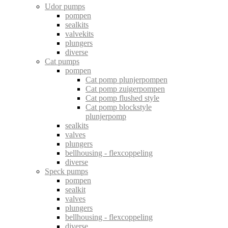
Udor pumps
pompen
sealkits
valvekits
plungers
diverse
Cat pumps
pompen
Cat pomp plunjerpompen
Cat pomp zuigerpompen
Cat pomp flushed style
Cat pomp blockstyle
plunjerpomp
sealkits
valves
plungers
bellhousing - flexcoppeling
diverse
Speck pumps
pompen
sealkit
valves
plungers
bellhousing - flexcoppeling
diverse