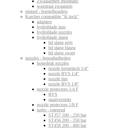
Zwaaiarmen Mosmatic
wasstraat zwaaiarm
pistool - borstelhouders
Karcher compatible "K-lock"
adapters
hydroblade lans
hydroblade nozzles
hydroblade slang
hd slang grijs
hd slang blauw
hd slang zwart
nozzles - benodigdheden
hogedruk nozzles
nozzle keramisch 1/4"
nozzle RVS 1/4"
nozzle tips
nozzle RVS 1/8"
nozzle protectors 1/4 F
RVS
staalverzinkt
nozzle protectors 1/8 F
turbo - roterend
ST357 100 - 250 bar
ST456 200 - 350 bar
ST458 200 - 400 bar