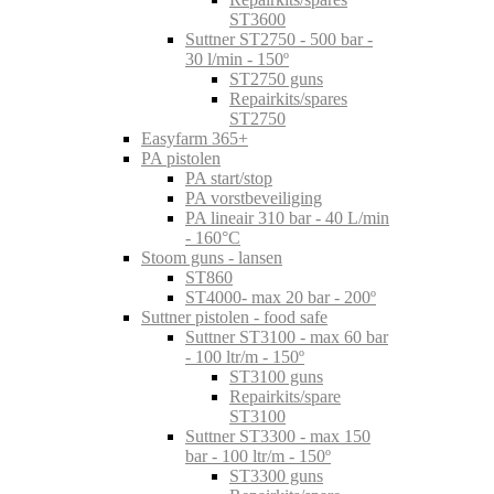
ST3600
Suttner ST2750 - 500 bar -
30 l/min - 150º
ST2750 guns
Repairkits/spares
ST2750
Easyfarm 365+
PA pistolen
PA start/stop
PA vorstbeveiliging
PA lineair 310 bar - 40 L/min
- 160°C
Stoom guns - lansen
ST860
ST4000- max 20 bar - 200º
Suttner pistolen - food safe
Suttner ST3100 - max 60 bar
- 100 ltr/m - 150º
ST3100 guns
Repairkits/spare
ST3100
Suttner ST3300 - max 150
bar - 100 ltr/m - 150º
ST3300 guns