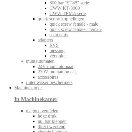
600 bar "ST45" serie
CWW KT-3000
CWW TEMA serie
quick screw koppelingen
quick screw female - male
quick screw female - female
spareparts
adapters
RVS
messing
verzinkt
muntautomaten
24V muntautomaat
230V muntautomaat
accessoires
ruitenwisser beschermers
Machinekamer
In Machinekamer
magneetventielen
hoge druk
nul bar kleppen
direct werkend
chemie kleppen