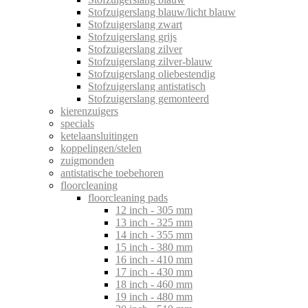
Stofzuigerslang blauw/licht blauw
Stofzuigerslang zwart
Stofzuigerslang grijs
Stofzuigerslang zilver
Stofzuigerslang zilver-blauw
Stofzuigerslang oliebestendig
Stofzuigerslang antistatisch
Stofzuigerslang gemonteerd
kierenzuigers
specials
ketelaansluitingen
koppelingen/stelen
zuigmonden
antistatische toebehoren
floorcleaning
floorcleaning pads
12 inch - 305 mm
13 inch - 325 mm
14 inch - 355 mm
15 inch - 380 mm
16 inch - 410 mm
17 inch - 430 mm
18 inch - 460 mm
19 inch - 480 mm