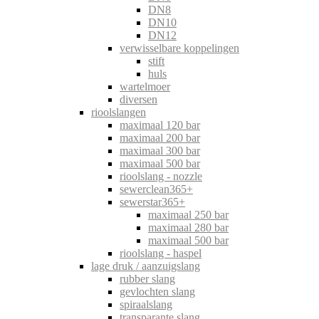
DN8
DN10
DN12
verwisselbare koppelingen
stift
huls
wartelmoer
diversen
rioolslangen
maximaal 120 bar
maximaal 200 bar
maximaal 300 bar
maximaal 500 bar
rioolslang - nozzle
sewerclean365+
sewerstar365+
maximaal 250 bar
maximaal 280 bar
maximaal 500 bar
rioolslang - haspel
lage druk / aanzuigslang
rubber slang
gevlochten slang
spiraalslang
transparante slang