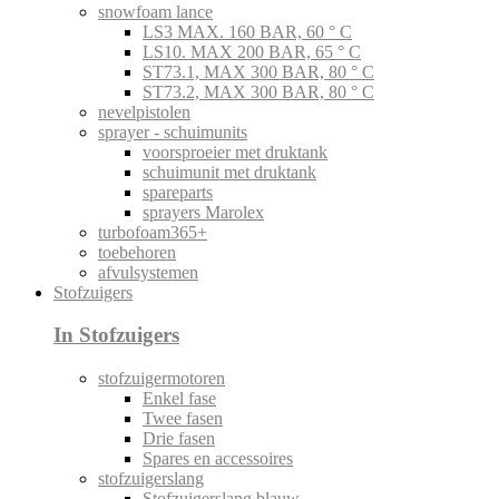
snowfoam lance
LS3 MAX. 160 BAR, 60 ° C
LS10. MAX 200 BAR, 65 ° C
ST73.1, MAX 300 BAR, 80 ° C
ST73.2, MAX 300 BAR, 80 ° C
nevelpistolen
sprayer - schuimunits
voorsproeier met druktank
schuimunit met druktank
spareparts
sprayers Marolex
turbofoam365+
toebehoren
afvulsystemen
Stofzuigers
In Stofzuigers
stofzuigermotoren
Enkel fase
Twee fasen
Drie fasen
Spares en accessoires
stofzuigerslang
Stofzuigerslang blauw