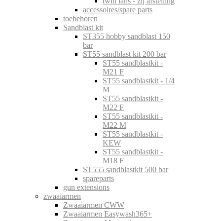
twin lans - zij afstelling
accessoires/spare parts
toebehoren
Sandblast kit
ST355 hobby sandblast 150
bar
ST55 sandblast kit 200 bar
ST55 sandblastkit -
M21 F
ST55 sandblastkit - 1/4
M
ST55 sandblastkit -
M22 F
ST55 sandblastkit -
M22 M
ST55 sandblastkit -
KEW
ST55 sandblastkit -
M18 F
ST555 sandblastkit 500 bar
spareparts
gun extensions
zwaaiarmen
Zwaaiarmen CWW
Zwaaiarmen Easywash365+