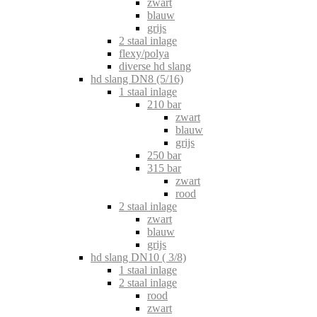
zwart
blauw
grijs
2 staal inlage
flexy/polya
diverse hd slang
hd slang DN8 (5/16)
1 staal inlage
210 bar
zwart
blauw
grijs
250 bar
315 bar
zwart
rood
2 staal inlage
zwart
blauw
grijs
hd slang DN10 ( 3/8)
1 staal inlage
2 staal inlage
rood
zwart