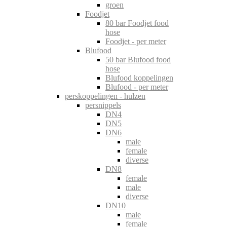
groen
Foodjet
80 bar Foodjet food
hose
Foodjet - per meter
Blufood
50 bar Blufood food
hose
Blufood koppelingen
Blufood - per meter
perskoppelingen - hulzen
persnippels
DN4
DN5
DN6
male
female
diverse
DN8
female
male
diverse
DN10
male
female