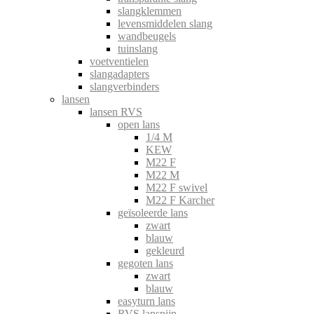
slangklemmen
levensmiddelen slang
wandbeugels
tuinslang
voetventielen
slangadapters
slangverbinders
lansen
lansen RVS
open lans
1/4 M
KEW
M22 F
M22 M
M22 F swivel
M22 F Karcher
geïsoleerde lans
zwart
blauw
gekleurd
gegoten lans
zwart
blauw
easyturn lans
RVS lanspijp