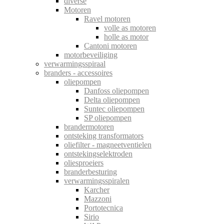
diverse
Motoren
Ravel motoren
volle as motoren
holle as motor
Cantoni motoren
motorbeveiliging
verwarmingsspiraal
branders - accessoires
oliepompen
Danfoss oliepompen
Delta oliepompen
Suntec oliepompen
SP oliepompen
brandermotoren
ontsteking transformators
oliefilter - magneetventielen
ontstekingselektroden
oliesproeiers
branderbesturing
verwarmingsspiralen
Karcher
Mazzoni
Portotecnica
Sirio