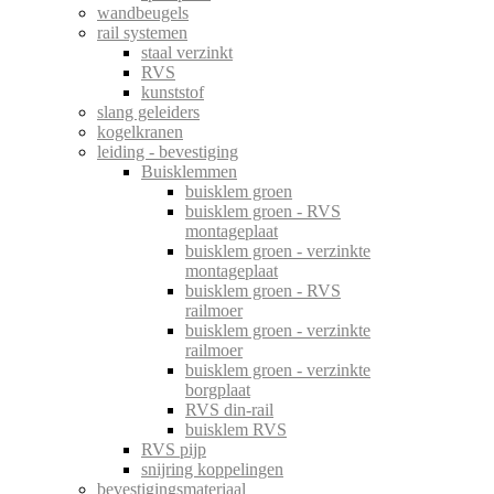
wandbeugels
rail systemen
staal verzinkt
RVS
kunststof
slang geleiders
kogelkranen
leiding - bevestiging
Buisklemmen
buisklem groen
buisklem groen - RVS
montageplaat
buisklem groen - verzinkte
montageplaat
buisklem groen - RVS
railmoer
buisklem groen - verzinkte
railmoer
buisklem groen - verzinkte
borgplaat
RVS din-rail
buisklem RVS
RVS pijp
snijring koppelingen
bevestigingsmateriaal