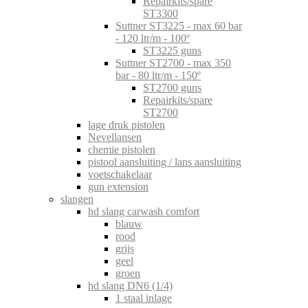
Repairkits/spare
ST3300
Suttner ST3225 - max 60 bar
- 120 ltr/m - 100º
ST3225 guns
Suttner ST2700 - max 350
bar - 80 ltr/m - 150º
ST2700 guns
Repairkits/spare
ST2700
lage druk pistolen
Nevellansen
chemie pistolen
pistool aansluiting / lans aansluiting
voetschakelaar
gun extension
slangen
hd slang carwash comfort
blauw
rood
grijs
geel
groen
hd slang DN6 (1/4)
1 staal inlage