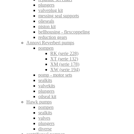
plungers
valveplug kit
messing seal supports
olieseals
piston kit
bellhousing - flexcoppeling
reduction gears
Annovi Reverberi pumps
pompen
RK (serie 228)
XT (serie 132)
XM (serie 178)
XW (serie 194)
pomp - motor sets
sealkits
valvekits
plungers
oilseal kit
Hawk pumps
pompen
sealkits
valves
plungers
diverse