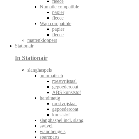
fleece
Numatic compatible
papier
fleece
Wap compatible
papier
fleece
mattenkloppers
Stationair
In Stationair
slanghaspels
automatisch
roestvrijstaal
gepoedercoat
ABS kunststof
handmatig
roestvrijstaal
gepoedercoat
kunststof
slanghaspel incl. slang
swivel
wandbeugels
spareparts