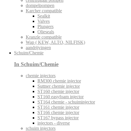
centrifugaal pompen
dompelpompen
Karcher compatible
Sealkit
Valves
Plungers
Olieseals
Kranzle compatible
Wap ( KEW, ALTO, NILFISK)
aandrijvingen
Schuim/Chemie
In Schuim/Chemie
chemie injectors
RM300 chemie injector
Suttner chemie injector
ST160 chemie injector
ST160 easyfoam injector
ST164 chemie - schuiminjector
ST161 chemie injector
ST166 chemie injector
ST167 bypass injector
injectors - diverse
schuim injectors