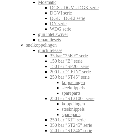
Mosmatic
DGS - DGV - DGK serie
DGVI serie
DGE - DGEI serie
DY serie
WDG serie
gun inlet swivel
reparatiesets
snelkoppelingen
quick release
35 bar "25KF" serie
150 bar "B" serie
150 bar "SP20" serie
200 bar "CEJN" serie
250 bar "ST45" serie
koppelingen
steeknippels
spareparts
250 bar "ST3100" serie
koppelingen
steeknippels
spareparts
250 bar "KF" serie
350 bar "ST245" serie
550 bar "ST246" serie