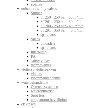
specials
unloader / safety valves
Suttner
ST250 - 250 bar - 35 ltr/ min.
ST261 - 250 bar - 30 ltr/min
ST280 - 250 bar - 40 ltr/min
ST291 - 350 bar - 40 ltr/min
spareparts
Speck
unloaders
spareparts
Interpump
PA
safety valves
thermovalves
vlotters / vlotterbakken
vlotters
vlotterbakken/tanks
waterbehandeling
Osmose systemen
waterontharder
Spot-less
terugstroom beveiliging
elektrisch