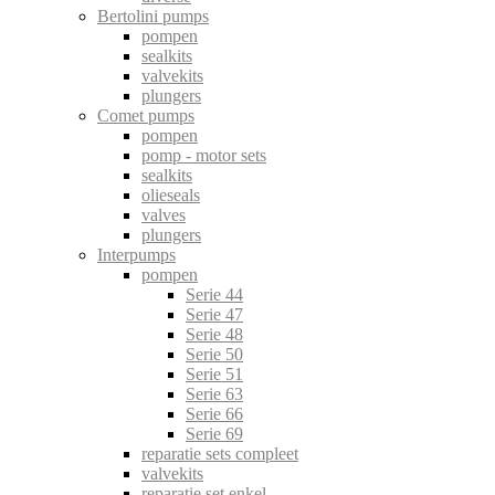
Bertolini pumps
pompen
sealkits
valvekits
plungers
Comet pumps
pompen
pomp - motor sets
sealkits
olieseals
valves
plungers
Interpumps
pompen
Serie 44
Serie 47
Serie 48
Serie 50
Serie 51
Serie 63
Serie 66
Serie 69
reparatie sets compleet
valvekits
reparatie set enkel