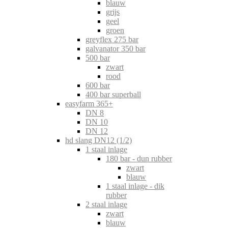
blauw
grijs
geel
groen
greyflex 275 bar
galvanator 350 bar
500 bar
zwart
rood
600 bar
400 bar superball
easyfarm 365+
DN 8
DN 10
DN 12
hd slang DN12 (1/2)
1 staal inlage
180 bar - dun rubber
zwart
blauw
1 staal inlage - dik
rubber
2 staal inlage
zwart
blauw