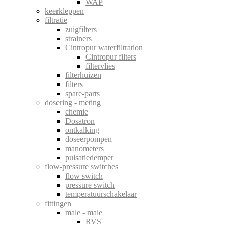
WAP
keerkleppen
filtratie
zuigfilters
strainers
Cintropur waterfiltration
Cintropur filters
filtervlies
filterhuizen
filters
spare-parts
dosering - meting
chemie
Dosatron
ontkalking
doseerpompen
manometers
pulsatiedemper
flow-pressure switches
flow switch
pressure switch
temperatuurschakelaar
fittingen
male - male
RVS