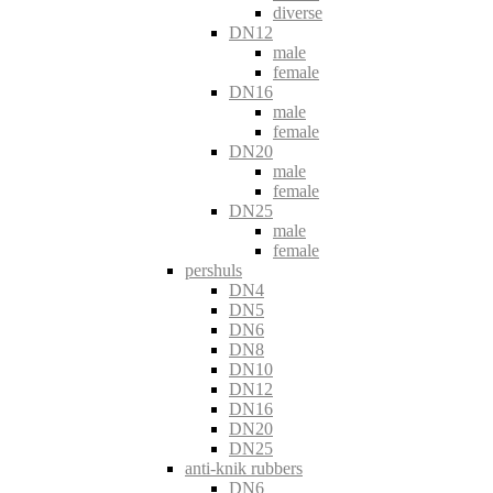
diverse
DN12
male
female
DN16
male
female
DN20
male
female
DN25
male
female
pershuls
DN4
DN5
DN6
DN8
DN10
DN12
DN16
DN20
DN25
anti-knik rubbers
DN6