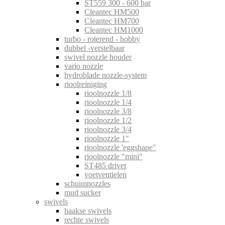
ST559 300 - 600 bar
Cleantec HM500
Cleantec HM700
Cleantec HM1000
turbo - roterend - hobby
dubbel -verstelbaar
swivel nozzle houder
vario nozzle
hydroblade nozzle-system
rioolreiniging
rioolnozzle 1/8
rioolnozzle 1/4
rioolnozzle 3/8
rioolnozzle 1/2
rioolnozzle 3/4
rioolnozzle 1"
rioolnozzle 'eggshape"
rioolnozzle "mini"
ST485 driver
voetventielen
schuimnozzles
mud sucker
swivels
haakse swivels
rechte swivels