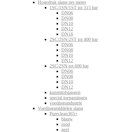
Hogedruk slang per meter
1SC/1SN/1ST tot 315 bar
DN06
DN08
DN10
DN12
DN16
2SC/2SN/2ST tot 400 bar
DN06
DN08
DN10
DN12
2SC/2SN tot 600 bar
DN06
DN08
DN10
DN12
kunststofslangen
special toepassingen
voedingsindustrie
Voedingsmiddelen slang
Pureclean365+
blauw
rood
geel