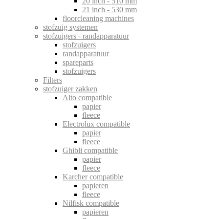
20 inch - 510 mm
21 inch - 530 mm
floorcleaning machines
stofzuig systemen
stofzuigers - randapparatuur
stofzuigers
randapparatuur
spareparts
stofzuigers
Filters
stofzuiger zakken
Alto compatible
papier
fleece
Electrolux compatible
papier
fleece
Ghibli compatible
papier
fleece
Karcher compatible
papieren
fleece
Nilfisk compatible
papieren