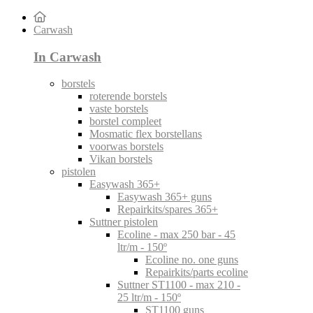
Carwash
In Carwash
borstels
roterende borstels
vaste borstels
borstel compleet
Mosmatic flex borstellans
voorwas borstels
Vikan borstels
pistolen
Easywash 365+
Easywash 365+ guns
Repairkits/spares 365+
Suttner pistolen
Ecoline - max 250 bar - 45
ltr/m - 150º
Ecoline no. one guns
Repairkits/parts ecoline
Suttner ST1100 - max 210 -
25 ltr/m - 150º
ST1100 guns