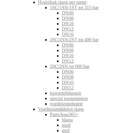
Hogedruk slang per meter
1SC/1SN/1ST tot 315 bar
DN06
DN08
DN10
DN12
DN16
2SC/2SN/2ST tot 400 bar
DN06
DN08
DN10
DN12
2SC/2SN tot 600 bar
DN06
DN08
DN10
DN12
kunststofslangen
special toepassingen
voedingsindustrie
Voedingsmiddelen slang
Pureclean365+
blauw
rood
geel