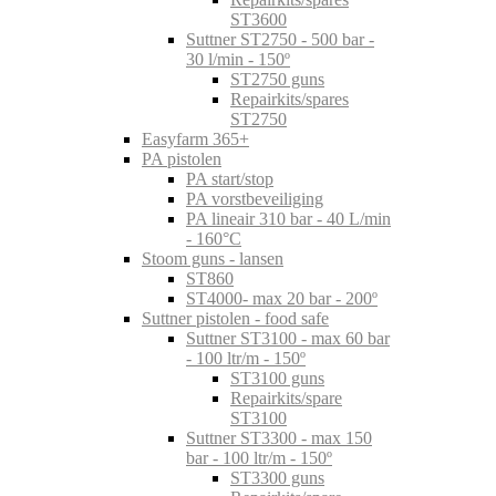
ST3600
Suttner ST2750 - 500 bar -
30 l/min - 150º
ST2750 guns
Repairkits/spares
ST2750
Easyfarm 365+
PA pistolen
PA start/stop
PA vorstbeveiliging
PA lineair 310 bar - 40 L/min
- 160°C
Stoom guns - lansen
ST860
ST4000- max 20 bar - 200º
Suttner pistolen - food safe
Suttner ST3100 - max 60 bar
- 100 ltr/m - 150º
ST3100 guns
Repairkits/spare
ST3100
Suttner ST3300 - max 150
bar - 100 ltr/m - 150º
ST3300 guns