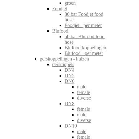
groen
Foodjet
80 bar Foodjet food
hose
Foodjet - per meter
Blufood
50 bar Blufood food
hose
Blufood koppelingen
Blufood - per meter
perskoppelingen - hulzen
persnippels
DN4
DN5
DN6
male
female
diverse
DN8
female
male
diverse
DN10
male
female