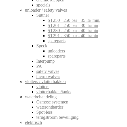
specials
unloader / safety valves
Suttner
ST250 - 250 bar - 35 ltr/ min.
ST261 - 250 bar - 30 ltr/min
ST280 - 250 bar - 40 ltr/min
ST291 - 350 bar - 40 ltr/min
spareparts
Speck
unloaders
spareparts
Interpump
PA
safety valves
thermovalves
vlotters / vlotterbakken
vlotters
vlotterbakken/tanks
waterbehandeling
Osmose systemen
waterontharder
Spot-less
terugstroom beveiliging
elektrisch