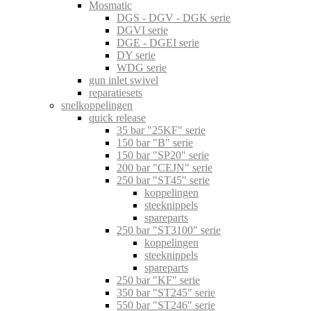
Mosmatic
DGS - DGV - DGK serie
DGVI serie
DGE - DGEI serie
DY serie
WDG serie
gun inlet swivel
reparatiesets
snelkoppelingen
quick release
35 bar "25KF" serie
150 bar "B" serie
150 bar "SP20" serie
200 bar "CEJN" serie
250 bar "ST45" serie
koppelingen
steeknippels
spareparts
250 bar "ST3100" serie
koppelingen
steeknippels
spareparts
250 bar "KF" serie
350 bar "ST245" serie
550 bar "ST246" serie