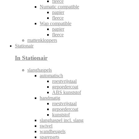
fleece
Numatic compatible
papier
fleece
Wap compatible
papier
fleece
mattenkloppers
Stationair
In Stationair
slanghaspels
automatisch
roestvrijstaal
gepoedercoat
ABS kunststof
handmatig
roestvrijstaal
gepoedercoat
kunststof
slanghaspel incl. slang
swivel
wandbeugels
spareparts