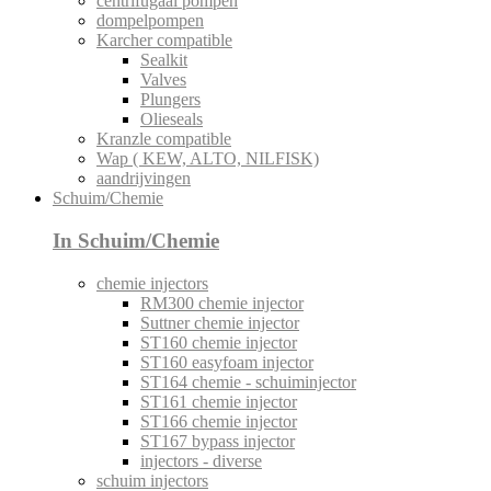
centrifugaal pompen
dompelpompen
Karcher compatible
Sealkit
Valves
Plungers
Olieseals
Kranzle compatible
Wap ( KEW, ALTO, NILFISK)
aandrijvingen
Schuim/Chemie
In Schuim/Chemie
chemie injectors
RM300 chemie injector
Suttner chemie injector
ST160 chemie injector
ST160 easyfoam injector
ST164 chemie - schuiminjector
ST161 chemie injector
ST166 chemie injector
ST167 bypass injector
injectors - diverse
schuim injectors