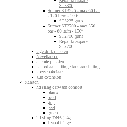
Repairkits/spare
ST3300
Suttner ST3225 - max 60 bar
- 120 ltr/m - 100º
ST3225 guns
Suttner ST2700 - max 350
bar - 80 ltr/m - 150º
ST2700 guns
Repairkits/spare
ST2700
lage druk pistolen
Nevellansen
chemie pistolen
pistool aansluiting / lans aansluiting
voetschakelaar
gun extension
slangen
hd slang carwash comfort
blauw
rood
grijs
geel
groen
hd slang DN6 (1/4)
1 staal inlage