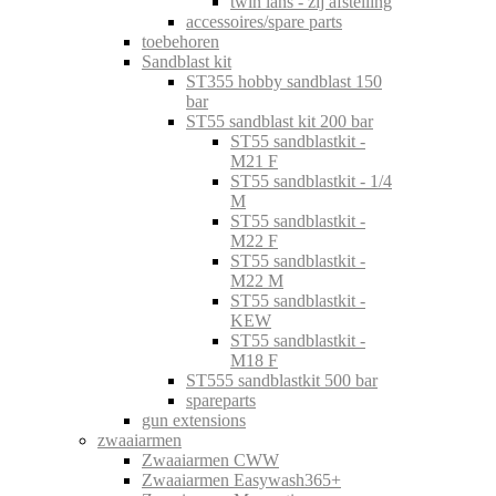
twin lans - zij afstelling
accessoires/spare parts
toebehoren
Sandblast kit
ST355 hobby sandblast 150
bar
ST55 sandblast kit 200 bar
ST55 sandblastkit -
M21 F
ST55 sandblastkit - 1/4
M
ST55 sandblastkit -
M22 F
ST55 sandblastkit -
M22 M
ST55 sandblastkit -
KEW
ST55 sandblastkit -
M18 F
ST555 sandblastkit 500 bar
spareparts
gun extensions
zwaaiarmen
Zwaaiarmen CWW
Zwaaiarmen Easywash365+