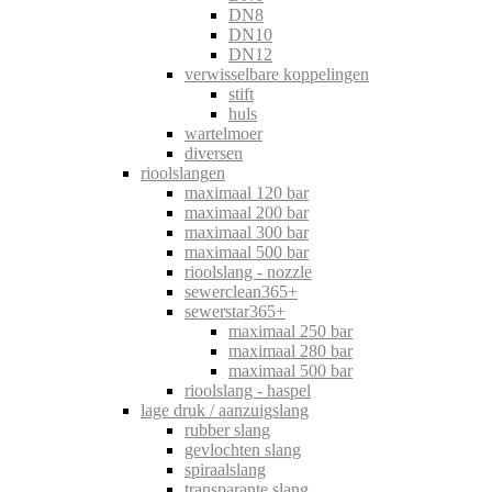
DN8
DN10
DN12
verwisselbare koppelingen
stift
huls
wartelmoer
diversen
rioolslangen
maximaal 120 bar
maximaal 200 bar
maximaal 300 bar
maximaal 500 bar
rioolslang - nozzle
sewerclean365+
sewerstar365+
maximaal 250 bar
maximaal 280 bar
maximaal 500 bar
rioolslang - haspel
lage druk / aanzuigslang
rubber slang
gevlochten slang
spiraalslang
transparante slang