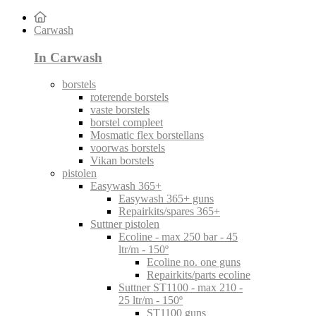
Carwash
In Carwash
borstels
roterende borstels
vaste borstels
borstel compleet
Mosmatic flex borstellans
voorwas borstels
Vikan borstels
pistolen
Easywash 365+
Easywash 365+ guns
Repairkits/spares 365+
Suttner pistolen
Ecoline - max 250 bar - 45
ltr/m - 150º
Ecoline no. one guns
Repairkits/parts ecoline
Suttner ST1100 - max 210 -
25 ltr/m - 150º
ST1100 guns