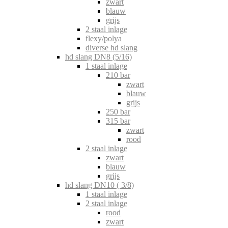
zwart
blauw
grijs
2 staal inlage
flexy/polya
diverse hd slang
hd slang DN8 (5/16)
1 staal inlage
210 bar
zwart
blauw
grijs
250 bar
315 bar
zwart
rood
2 staal inlage
zwart
blauw
grijs
hd slang DN10 ( 3/8)
1 staal inlage
2 staal inlage
rood
zwart