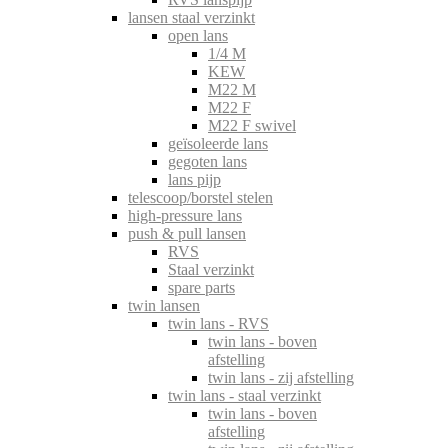
lansen staal verzinkt
open lans
1/4 M
KEW
M22 M
M22 F
M22 F swivel
geïsoleerde lans
gegoten lans
lans pijp
telescoop/borstel stelen
high-pressure lans
push & pull lansen
RVS
Staal verzinkt
spare parts
twin lansen
twin lans - RVS
twin lans - boven
afstelling
twin lans - zij afstelling
twin lans - staal verzinkt
twin lans - boven
afstelling