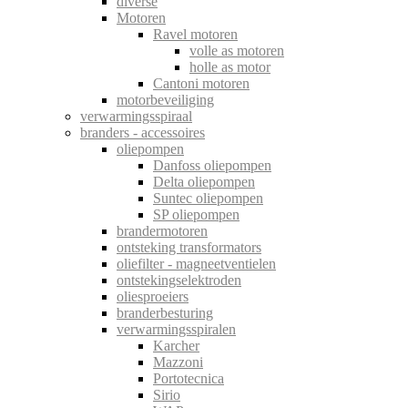
diverse
Motoren
Ravel motoren
volle as motoren
holle as motor
Cantoni motoren
motorbeveiliging
verwarmingsspiraal
branders - accessoires
oliepompen
Danfoss oliepompen
Delta oliepompen
Suntec oliepompen
SP oliepompen
brandermotoren
ontsteking transformators
oliefilter - magneetventielen
ontstekingselektroden
oliesproeiers
branderbesturing
verwarmingsspiralen
Karcher
Mazzoni
Portotecnica
Sirio