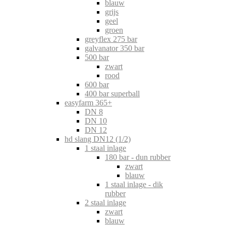
blauw
grijs
geel
groen
greyflex 275 bar
galvanator 350 bar
500 bar
zwart
rood
600 bar
400 bar superball
easyfarm 365+
DN 8
DN 10
DN 12
hd slang DN12 (1/2)
1 staal inlage
180 bar - dun rubber
zwart
blauw
1 staal inlage - dik
rubber
2 staal inlage
zwart
blauw