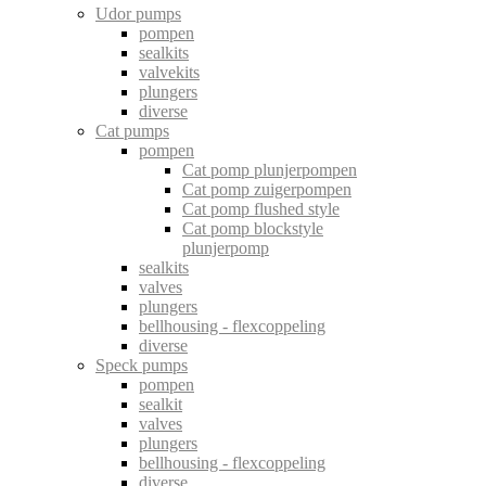
Udor pumps
pompen
sealkits
valvekits
plungers
diverse
Cat pumps
pompen
Cat pomp plunjerpompen
Cat pomp zuigerpompen
Cat pomp flushed style
Cat pomp blockstyle
plunjerpomp
sealkits
valves
plungers
bellhousing - flexcoppeling
diverse
Speck pumps
pompen
sealkit
valves
plungers
bellhousing - flexcoppeling
diverse