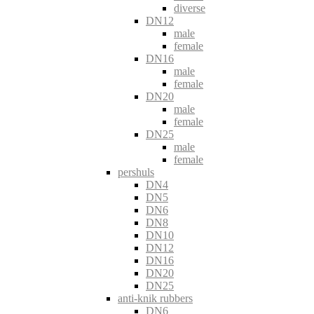
diverse
DN12
male
female
DN16
male
female
DN20
male
female
DN25
male
female
pershuls
DN4
DN5
DN6
DN8
DN10
DN12
DN16
DN20
DN25
anti-knik rubbers
DN6