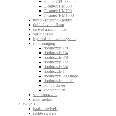
ST559 300 - 600 bar
Cleantec HM500
Cleantec HM700
Cleantec HM1000
turbo - roterend - hobby
dubbel -verstelbaar
swivel nozzle houder
vario nozzle
hydroblade nozzle-system
rioolreiniging
rioolnozzle 1/8
rioolnozzle 1/4
rioolnozzle 3/8
rioolnozzle 1/2
rioolnozzle 3/4
rioolnozzle 1"
rioolnozzle 'eggshape"
rioolnozzle "mini"
ST485 driver
voetventielen
schuimnozzles
mud sucker
swivels
haakse swivels
rechte swivels