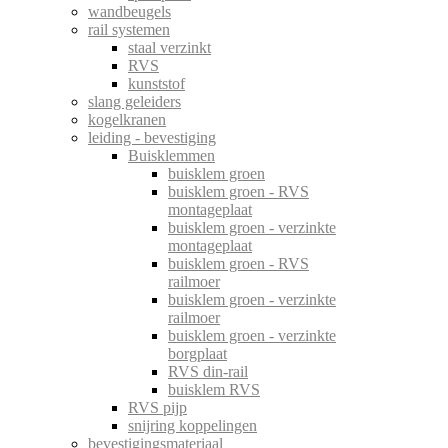
wandbeugels
rail systemen
staal verzinkt
RVS
kunststof
slang geleiders
kogelkranen
leiding - bevestiging
Buisklemmen
buisklem groen
buisklem groen - RVS
montageplaat
buisklem groen - verzinkte
montageplaat
buisklem groen - RVS
railmoer
buisklem groen - verzinkte
railmoer
buisklem groen - verzinkte
borgplaat
RVS din-rail
buisklem RVS
RVS pijp
snijring koppelingen
bevestigingsmateriaal