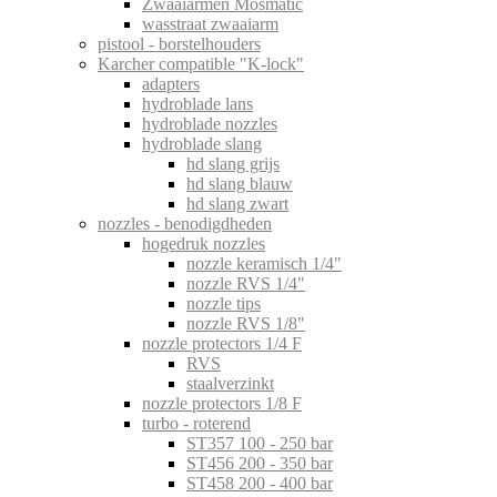
Zwaaiarmen Mosmatic
wasstraat zwaaiarm
pistool - borstelhouders
Karcher compatible "K-lock"
adapters
hydroblade lans
hydroblade nozzles
hydroblade slang
hd slang grijs
hd slang blauw
hd slang zwart
nozzles - benodigdheden
hogedruk nozzles
nozzle keramisch 1/4"
nozzle RVS 1/4"
nozzle tips
nozzle RVS 1/8"
nozzle protectors 1/4 F
RVS
staalverzinkt
nozzle protectors 1/8 F
turbo - roterend
ST357 100 - 250 bar
ST456 200 - 350 bar
ST458 200 - 400 bar