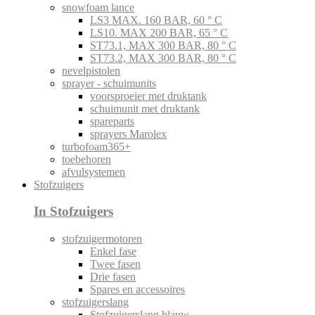
snowfoam lance
LS3 MAX. 160 BAR, 60 ° C
LS10. MAX 200 BAR, 65 ° C
ST73.1, MAX 300 BAR, 80 ° C
ST73.2, MAX 300 BAR, 80 ° C
nevelpistolen
sprayer - schuimunits
voorsproeier met druktank
schuimunit met druktank
spareparts
sprayers Marolex
turbofoam365+
toebehoren
afvulsystemen
Stofzuigers
In Stofzuigers
stofzuigermotoren
Enkel fase
Twee fasen
Drie fasen
Spares en accessoires
stofzuigerslang
Stofzuigerslang blauw