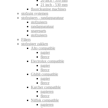
20 inch - 510 mm
21 inch - 530 mm
floorcleaning machines
stofzuig systemen
stofzuigers - randapparatuur
stofzuigers
randapparatuur
spareparts
stofzuigers
Filters
stofzuiger zakken
Alto compatible
papier
fleece
Electrolux compatible
papier
fleece
Ghibli compatible
papier
fleece
Karcher compatible
papieren
fleece
Nilfisk compatible
papieren