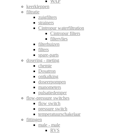
WAP
keerkleppen
filtratie
zuigfilters
strainers
Cintropur waterfiltration
Cintropur filters
filtervlies
filterhuizen
filters
spare-parts
dosering - meting
chemie
Dosatron
ontkalking
doseerpompen
manometers
pulsatiedemper
flow-pressure switches
flow switch
pressure switch
temperatuurschakelaar
fittingen
male - male
RVS