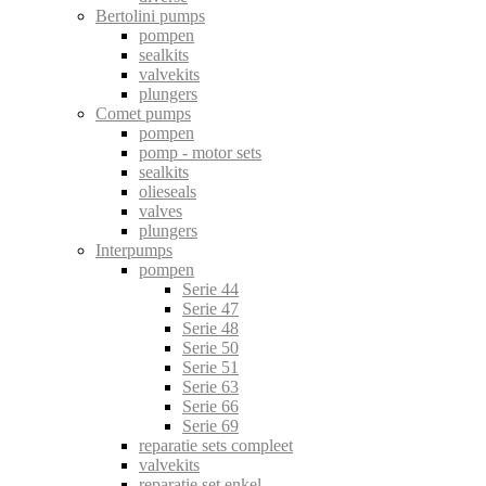
Bertolini pumps
pompen
sealkits
valvekits
plungers
Comet pumps
pompen
pomp - motor sets
sealkits
olieseals
valves
plungers
Interpumps
pompen
Serie 44
Serie 47
Serie 48
Serie 50
Serie 51
Serie 63
Serie 66
Serie 69
reparatie sets compleet
valvekits
reparatie set enkel