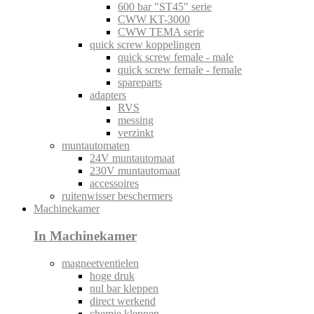
600 bar "ST45" serie
CWW KT-3000
CWW TEMA serie
quick screw koppelingen
quick screw female - male
quick screw female - female
spareparts
adapters
RVS
messing
verzinkt
muntautomaten
24V muntautomaat
230V muntautomaat
accessoires
ruitenwisser beschermers
Machinekamer
In Machinekamer
magneetventielen
hoge druk
nul bar kleppen
direct werkend
chemie kleppen