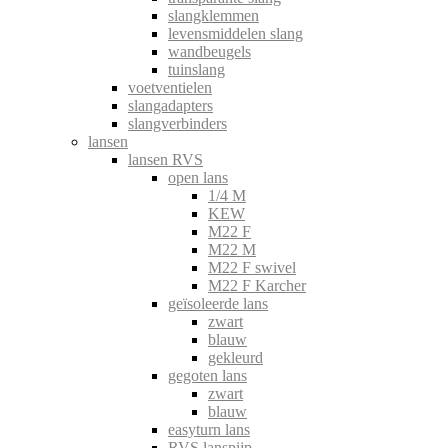
slangklemmen
levensmiddelen slang
wandbeugels
tuinslang
voetventielen
slangadapters
slangverbinders
lansen
lansen RVS
open lans
1/4 M
KEW
M22 F
M22 M
M22 F swivel
M22 F Karcher
geïsoleerde lans
zwart
blauw
gekleurd
gegoten lans
zwart
blauw
easyturn lans
RVS lanspijp