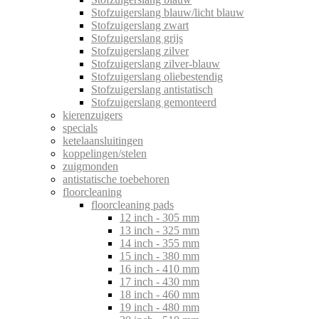
Stofzuigerslang blauw/licht blauw
Stofzuigerslang zwart
Stofzuigerslang grijs
Stofzuigerslang zilver
Stofzuigerslang zilver-blauw
Stofzuigerslang oliebestendig
Stofzuigerslang antistatisch
Stofzuigerslang gemonteerd
kierenzuigers
specials
ketelaansluitingen
koppelingen/stelen
zuigmonden
antistatische toebehoren
floorcleaning
floorcleaning pads
12 inch - 305 mm
13 inch - 325 mm
14 inch - 355 mm
15 inch - 380 mm
16 inch - 410 mm
17 inch - 430 mm
18 inch - 460 mm
19 inch - 480 mm