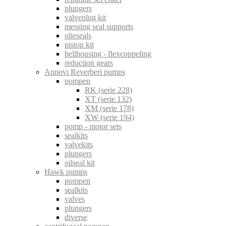
plungers
valveplug kit
messing seal supports
olieseals
piston kit
bellhousing - flexcoppeling
reduction gears
Annovi Reverberi pumps
pompen
RK (serie 228)
XT (serie 132)
XM (serie 178)
XW (serie 194)
pomp - motor sets
sealkits
valvekits
plungers
oilseal kit
Hawk pumps
pompen
sealkits
valves
plungers
diverse