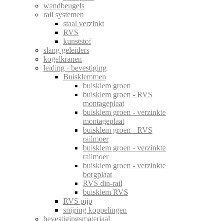
wandbeugels
rail systemen
staal verzinkt
RVS
kunststof
slang geleiders
kogelkranen
leiding - bevestiging
Buisklemmen
buisklem groen
buisklem groen - RVS
montageplaat
buisklem groen - verzinkte
montageplaat
buisklem groen - RVS
railmoer
buisklem groen - verzinkte
railmoer
buisklem groen - verzinkte
borgplaat
RVS din-rail
buisklem RVS
RVS pijp
snijring koppelingen
bevestigingsmateriaal