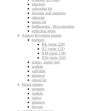
plungers
valveplug kit
messing seal supports
olieseals
piston kit
bellhousing - flexcoppeling
reduction gears
Annovi Reverberi pumps
pompen
RK (serie 228)
XT (serie 132)
XM (serie 178)
XW (serie 194)
pomp - motor sets
sealkits
valvekits
plungers
oilseal kit
Hawk pumps
pompen
sealkits
valves
plungers
diverse