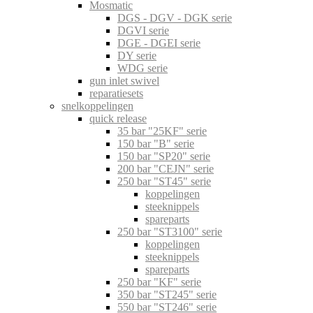
Mosmatic
DGS - DGV - DGK serie
DGVI serie
DGE - DGEI serie
DY serie
WDG serie
gun inlet swivel
reparatiesets
snelkoppelingen
quick release
35 bar "25KF" serie
150 bar "B" serie
150 bar "SP20" serie
200 bar "CEJN" serie
250 bar "ST45" serie
koppelingen
steeknippels
spareparts
250 bar "ST3100" serie
koppelingen
steeknippels
spareparts
250 bar "KF" serie
350 bar "ST245" serie
550 bar "ST246" serie