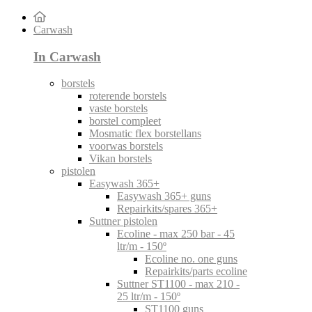
Carwash
In Carwash
borstels
roterende borstels
vaste borstels
borstel compleet
Mosmatic flex borstellans
voorwas borstels
Vikan borstels
pistolen
Easywash 365+
Easywash 365+ guns
Repairkits/spares 365+
Suttner pistolen
Ecoline - max 250 bar - 45
ltr/m - 150º
Ecoline no. one guns
Repairkits/parts ecoline
Suttner ST1100 - max 210 -
25 ltr/m - 150º
ST1100 guns