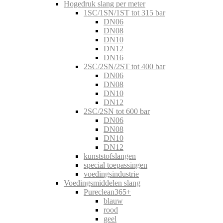
Hogedruk slang per meter
1SC/1SN/1ST tot 315 bar
DN06
DN08
DN10
DN12
DN16
2SC/2SN/2ST tot 400 bar
DN06
DN08
DN10
DN12
2SC/2SN tot 600 bar
DN06
DN08
DN10
DN12
kunststofslangen
special toepassingen
voedingsindustrie
Voedingsmiddelen slang
Pureclean365+
blauw
rood
geel