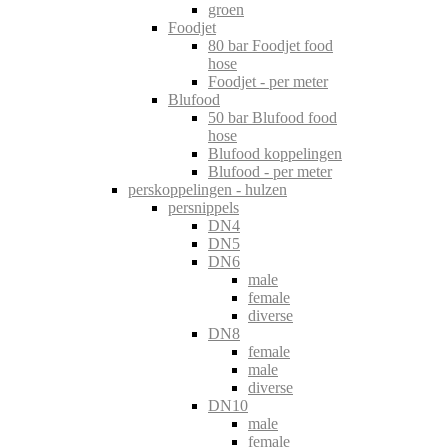
groen
Foodjet
80 bar Foodjet food
hose
Foodjet - per meter
Blufood
50 bar Blufood food
hose
Blufood koppelingen
Blufood - per meter
perskoppelingen - hulzen
persnippels
DN4
DN5
DN6
male
female
diverse
DN8
female
male
diverse
DN10
male
female