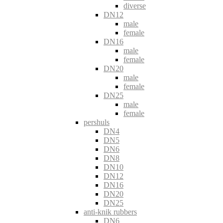
diverse
DN12
male
female
DN16
male
female
DN20
male
female
DN25
male
female
pershuls
DN4
DN5
DN6
DN8
DN10
DN12
DN16
DN20
DN25
anti-knik rubbers
DN6