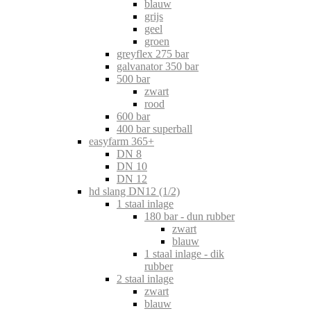
blauw
grijs
geel
groen
greyflex 275 bar
galvanator 350 bar
500 bar
zwart
rood
600 bar
400 bar superball
easyfarm 365+
DN 8
DN 10
DN 12
hd slang DN12 (1/2)
1 staal inlage
180 bar - dun rubber
zwart
blauw
1 staal inlage - dik
rubber
2 staal inlage
zwart
blauw