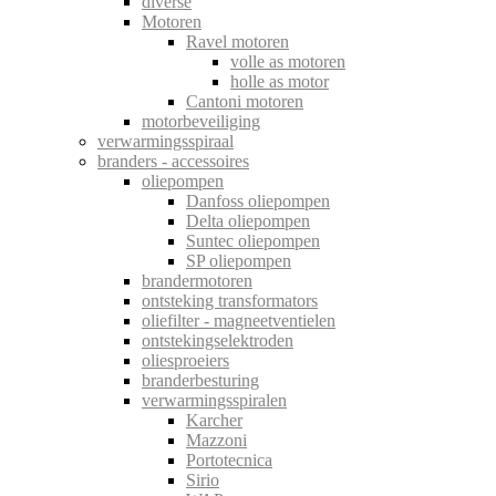
diverse
Motoren
Ravel motoren
volle as motoren
holle as motor
Cantoni motoren
motorbeveiliging
verwarmingsspiraal
branders - accessoires
oliepompen
Danfoss oliepompen
Delta oliepompen
Suntec oliepompen
SP oliepompen
brandermotoren
ontsteking transformators
oliefilter - magneetventielen
ontstekingselektroden
oliesproeiers
branderbesturing
verwarmingsspiralen
Karcher
Mazzoni
Portotecnica
Sirio