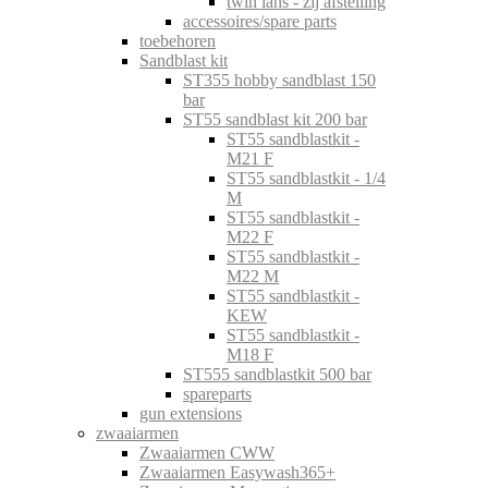
twin lans - zij afstelling
accessoires/spare parts
toebehoren
Sandblast kit
ST355 hobby sandblast 150
bar
ST55 sandblast kit 200 bar
ST55 sandblastkit -
M21 F
ST55 sandblastkit - 1/4
M
ST55 sandblastkit -
M22 F
ST55 sandblastkit -
M22 M
ST55 sandblastkit -
KEW
ST55 sandblastkit -
M18 F
ST555 sandblastkit 500 bar
spareparts
gun extensions
zwaaiarmen
Zwaaiarmen CWW
Zwaaiarmen Easywash365+