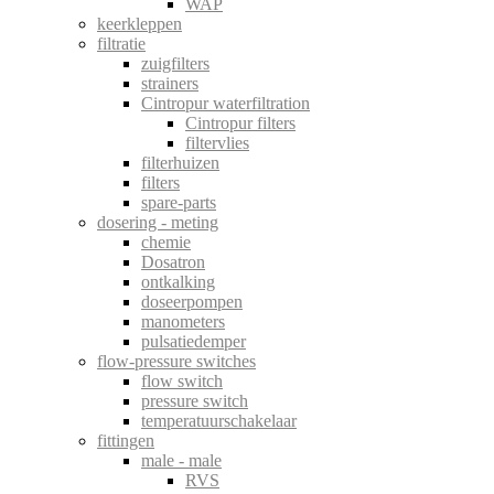
WAP
keerkleppen
filtratie
zuigfilters
strainers
Cintropur waterfiltration
Cintropur filters
filtervlies
filterhuizen
filters
spare-parts
dosering - meting
chemie
Dosatron
ontkalking
doseerpompen
manometers
pulsatiedemper
flow-pressure switches
flow switch
pressure switch
temperatuurschakelaar
fittingen
male - male
RVS