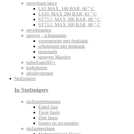
snowfoam lance
LS3 MAX. 160 BAR, 60 ° C
LS10. MAX 200 BAR, 65 ° C
ST73.1, MAX 300 BAR, 80 ° C
ST73.2, MAX 300 BAR, 80 ° C
nevelpistolen
sprayer - schuimunits
voorsproeier met druktank
schuimunit met druktank
spareparts
sprayers Marolex
turbofoam365+
toebehoren
afvulsystemen
Stofzuigers
In Stofzuigers
stofzuigermotoren
Enkel fase
Twee fasen
Drie fasen
Spares en accessoires
stofzuigerslang
Stofzuigerslang blauw