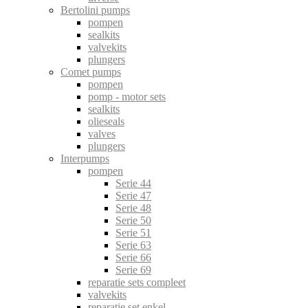
Bertolini pumps
pompen
sealkits
valvekits
plungers
Comet pumps
pompen
pomp - motor sets
sealkits
olieseals
valves
plungers
Interpumps
pompen
Serie 44
Serie 47
Serie 48
Serie 50
Serie 51
Serie 63
Serie 66
Serie 69
reparatie sets compleet
valvekits
reparatie set enkel