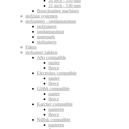
20 inch - 510 mm
21 inch - 530 mm
floorcleaning machines
stofzuig systemen
stofzuigers - randapparatuur
stofzuigers
randapparatuur
spareparts
stofzuigers
Filters
stofzuiger zakken
Alto compatible
papier
fleece
Electrolux compatible
papier
fleece
Ghibli compatible
papier
fleece
Karcher compatible
papieren
fleece
Nilfisk compatible
papieren