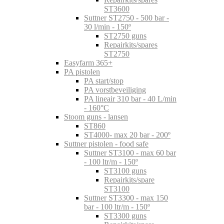
ST3600
Suttner ST2750 - 500 bar -
30 l/min - 150º
ST2750 guns
Repairkits/spares
ST2750
Easyfarm 365+
PA pistolen
PA start/stop
PA vorstbeveiliging
PA lineair 310 bar - 40 L/min
- 160°C
Stoom guns - lansen
ST860
ST4000- max 20 bar - 200º
Suttner pistolen - food safe
Suttner ST3100 - max 60 bar
- 100 ltr/m - 150º
ST3100 guns
Repairkits/spare
ST3100
Suttner ST3300 - max 150
bar - 100 ltr/m - 150º
ST3300 guns