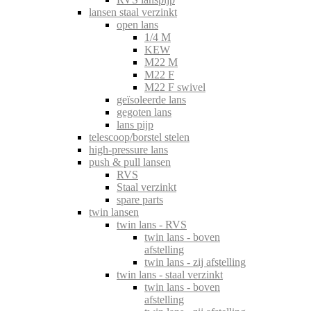
lansen staal verzinkt
open lans
1/4 M
KEW
M22 M
M22 F
M22 F swivel
geïsoleerde lans
gegoten lans
lans pijp
telescoop/borstel stelen
high-pressure lans
push & pull lansen
RVS
Staal verzinkt
spare parts
twin lansen
twin lans - RVS
twin lans - boven
afstelling
twin lans - zij afstelling
twin lans - staal verzinkt
twin lans - boven
afstelling