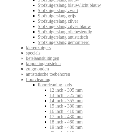
Stofzuigerslang blauw/licht blauw
Stofzuigerslang zwart
Stofzuigerslang grijs
Stofzuigerslang zilver
Stofzuigerslang zilver-blauw
Stofzuigerslang oliebestendig
Stofzuigerslang antistatisch
Stofzuigerslang gemonteerd
kierenzuigers
specials
ketelaansluitingen
koppelingen/stelen
zuigmonden
antistatische toebehoren
floorcleaning
floorcleaning pads
12 inch - 305 mm
13 inch - 325 mm
14 inch - 355 mm
15 inch - 380 mm
16 inch - 410 mm
17 inch - 430 mm
18 inch - 460 mm
19 inch - 480 mm