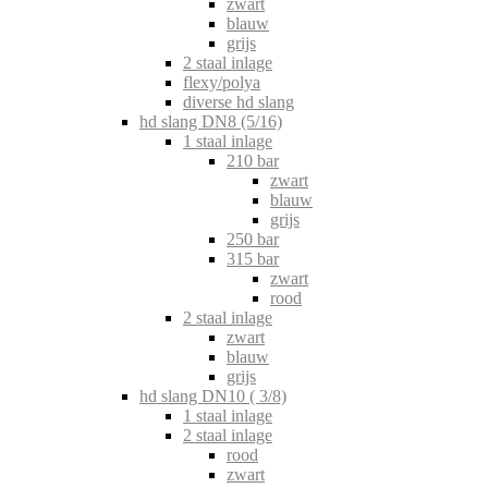
zwart
blauw
grijs
2 staal inlage
flexy/polya
diverse hd slang
hd slang DN8 (5/16)
1 staal inlage
210 bar
zwart
blauw
grijs
250 bar
315 bar
zwart
rood
2 staal inlage
zwart
blauw
grijs
hd slang DN10 ( 3/8)
1 staal inlage
2 staal inlage
rood
zwart