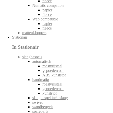
fleece
Numatic compatible
papier
fleece
Wap compatible
papier
fleece
mattenkloppers
Stationair
In Stationair
slanghaspels
automatisch
roestvrijstaal
gepoedercoat
ABS kunststof
handmatig
roestvrijstaal
gepoedercoat
kunststof
slanghaspel incl. slang
swivel
wandbeugels
spareparts