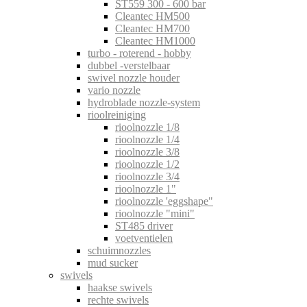
ST559 300 - 600 bar
Cleantec HM500
Cleantec HM700
Cleantec HM1000
turbo - roterend - hobby
dubbel -verstelbaar
swivel nozzle houder
vario nozzle
hydroblade nozzle-system
rioolreiniging
rioolnozzle 1/8
rioolnozzle 1/4
rioolnozzle 3/8
rioolnozzle 1/2
rioolnozzle 3/4
rioolnozzle 1"
rioolnozzle 'eggshape"
rioolnozzle "mini"
ST485 driver
voetventielen
schuimnozzles
mud sucker
swivels
haakse swivels
rechte swivels