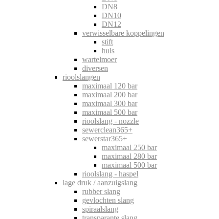
DN8
DN10
DN12
verwisselbare koppelingen
stift
huls
wartelmoer
diversen
rioolslangen
maximaal 120 bar
maximaal 200 bar
maximaal 300 bar
maximaal 500 bar
rioolslang - nozzle
sewerclean365+
sewerstar365+
maximaal 250 bar
maximaal 280 bar
maximaal 500 bar
rioolslang - haspel
lage druk / aanzuigslang
rubber slang
gevlochten slang
spiraalslang
transparante slang