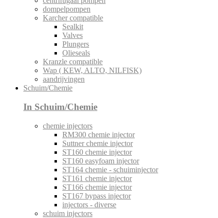
centrifugaal pompen
dompelpompen
Karcher compatible
Sealkit
Valves
Plungers
Olieseals
Kranzle compatible
Wap ( KEW, ALTO, NILFISK)
aandrijvingen
Schuim/Chemie
In Schuim/Chemie
chemie injectors
RM300 chemie injector
Suttner chemie injector
ST160 chemie injector
ST160 easyfoam injector
ST164 chemie - schuiminjector
ST161 chemie injector
ST166 chemie injector
ST167 bypass injector
injectors - diverse
schuim injectors