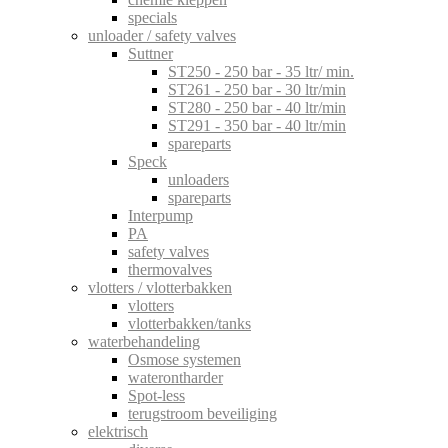
specials
unloader / safety valves
Suttner
ST250 - 250 bar - 35 ltr/ min.
ST261 - 250 bar - 30 ltr/min
ST280 - 250 bar - 40 ltr/min
ST291 - 350 bar - 40 ltr/min
spareparts
Speck
unloaders
spareparts
Interpump
PA
safety valves
thermovalves
vlotters / vlotterbakken
vlotters
vlotterbakken/tanks
waterbehandeling
Osmose systemen
waterontharder
Spot-less
terugstroom beveiliging
elektrisch