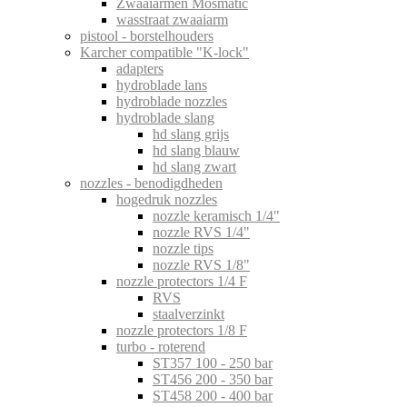
Zwaaiarmen Mosmatic
wasstraat zwaaiarm
pistool - borstelhouders
Karcher compatible "K-lock"
adapters
hydroblade lans
hydroblade nozzles
hydroblade slang
hd slang grijs
hd slang blauw
hd slang zwart
nozzles - benodigdheden
hogedruk nozzles
nozzle keramisch 1/4"
nozzle RVS 1/4"
nozzle tips
nozzle RVS 1/8"
nozzle protectors 1/4 F
RVS
staalverzinkt
nozzle protectors 1/8 F
turbo - roterend
ST357 100 - 250 bar
ST456 200 - 350 bar
ST458 200 - 400 bar