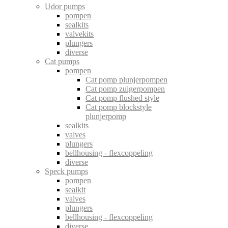
Udor pumps
pompen
sealkits
valvekits
plungers
diverse
Cat pumps
pompen
Cat pomp plunjerpompen
Cat pomp zuigerpompen
Cat pomp flushed style
Cat pomp blockstyle
plunjerpomp
sealkits
valves
plungers
bellhousing - flexcoppeling
diverse
Speck pumps
pompen
sealkit
valves
plungers
bellhousing - flexcoppeling
diverse