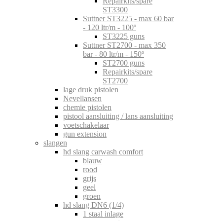
Repairkits/spare
ST3300
Suttner ST3225 - max 60 bar
- 120 ltr/m - 100º
ST3225 guns
Suttner ST2700 - max 350
bar - 80 ltr/m - 150º
ST2700 guns
Repairkits/spare
ST2700
lage druk pistolen
Nevellansen
chemie pistolen
pistool aansluiting / lans aansluiting
voetschakelaar
gun extension
slangen
hd slang carwash comfort
blauw
rood
grijs
geel
groen
hd slang DN6 (1/4)
1 staal inlage