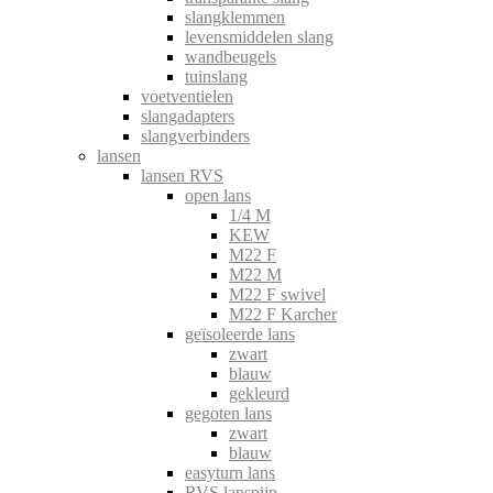
slangklemmen
levensmiddelen slang
wandbeugels
tuinslang
voetventielen
slangadapters
slangverbinders
lansen
lansen RVS
open lans
1/4 M
KEW
M22 F
M22 M
M22 F swivel
M22 F Karcher
geïsoleerde lans
zwart
blauw
gekleurd
gegoten lans
zwart
blauw
easyturn lans
RVS lanspijp