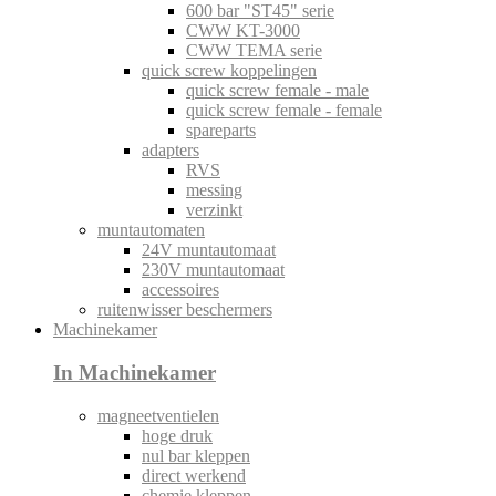
600 bar "ST45" serie
CWW KT-3000
CWW TEMA serie
quick screw koppelingen
quick screw female - male
quick screw female - female
spareparts
adapters
RVS
messing
verzinkt
muntautomaten
24V muntautomaat
230V muntautomaat
accessoires
ruitenwisser beschermers
Machinekamer
In Machinekamer
magneetventielen
hoge druk
nul bar kleppen
direct werkend
chemie kleppen