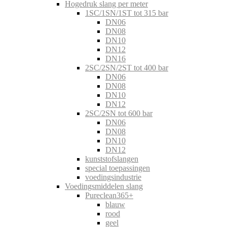
Hogedruk slang per meter
1SC/1SN/1ST tot 315 bar
DN06
DN08
DN10
DN12
DN16
2SC/2SN/2ST tot 400 bar
DN06
DN08
DN10
DN12
2SC/2SN tot 600 bar
DN06
DN08
DN10
DN12
kunststofslangen
special toepassingen
voedingsindustrie
Voedingsmiddelen slang
Pureclean365+
blauw
rood
geel