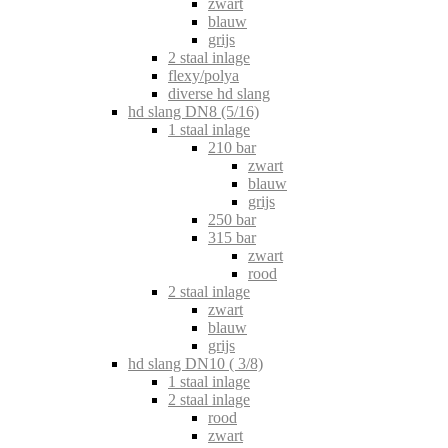
zwart
blauw
grijs
2 staal inlage
flexy/polya
diverse hd slang
hd slang DN8 (5/16)
1 staal inlage
210 bar
zwart
blauw
grijs
250 bar
315 bar
zwart
rood
2 staal inlage
zwart
blauw
grijs
hd slang DN10 ( 3/8)
1 staal inlage
2 staal inlage
rood
zwart