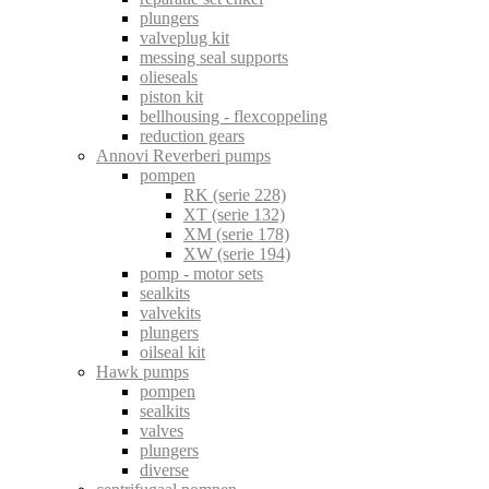
plungers
valveplug kit
messing seal supports
olieseals
piston kit
bellhousing - flexcoppeling
reduction gears
Annovi Reverberi pumps
pompen
RK (serie 228)
XT (serie 132)
XM (serie 178)
XW (serie 194)
pomp - motor sets
sealkits
valvekits
plungers
oilseal kit
Hawk pumps
pompen
sealkits
valves
plungers
diverse