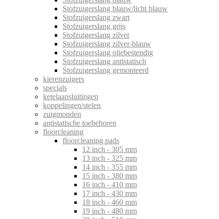
Stofzuigerslang blauw/licht blauw
Stofzuigerslang zwart
Stofzuigerslang grijs
Stofzuigerslang zilver
Stofzuigerslang zilver-blauw
Stofzuigerslang oliebestendig
Stofzuigerslang antistatisch
Stofzuigerslang gemonteerd
kierenzuigers
specials
ketelaansluitingen
koppelingen/stelen
zuigmonden
antistatische toebehoren
floorcleaning
floorcleaning pads
12 inch - 305 mm
13 inch - 325 mm
14 inch - 355 mm
15 inch - 380 mm
16 inch - 410 mm
17 inch - 430 mm
18 inch - 460 mm
19 inch - 480 mm