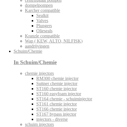
centrifugaal pompen
dompelpompen
Karcher compatible
Sealkit
Valves
Plungers
Olieseals
Kranzle compatible
Wap ( KEW, ALTO, NILFISK)
aandrijvingen
Schuim/Chemie
In Schuim/Chemie
chemie injectors
RM300 chemie injector
Suttner chemie injector
ST160 chemie injector
ST160 easyfoam injector
ST164 chemie - schuiminjector
ST161 chemie injector
ST166 chemie injector
ST167 bypass injector
injectors - diverse
schuim injectors