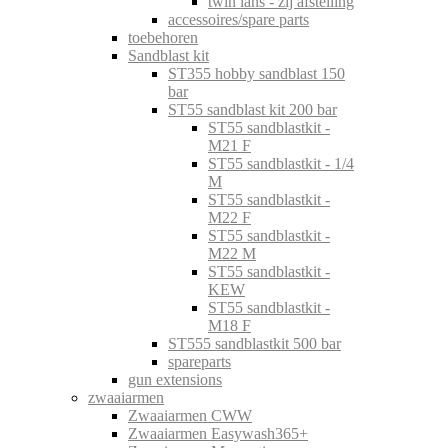
twin lans - zij afstelling
accessoires/spare parts
toebehoren
Sandblast kit
ST355 hobby sandblast 150
bar
ST55 sandblast kit 200 bar
ST55 sandblastkit -
M21 F
ST55 sandblastkit - 1/4
M
ST55 sandblastkit -
M22 F
ST55 sandblastkit -
M22 M
ST55 sandblastkit -
KEW
ST55 sandblastkit -
M18 F
ST555 sandblastkit 500 bar
spareparts
gun extensions
zwaaiarmen
Zwaaiarmen CWW
Zwaaiarmen Easywash365+