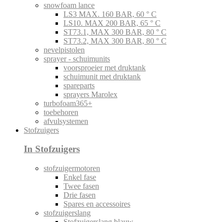
snowfoam lance
LS3 MAX. 160 BAR, 60 ° C
LS10. MAX 200 BAR, 65 ° C
ST73.1, MAX 300 BAR, 80 ° C
ST73.2, MAX 300 BAR, 80 ° C
nevelpistolen
sprayer - schuimunits
voorsproeier met druktank
schuimunit met druktank
spareparts
sprayers Marolex
turbofoam365+
toebehoren
afvulsystemen
Stofzuigers
In Stofzuigers
stofzuigermotoren
Enkel fase
Twee fasen
Drie fasen
Spares en accessoires
stofzuigerslang
Stofzuigerslang blauw