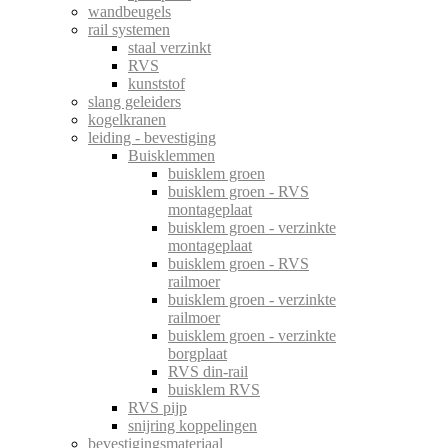
wandbeugels
rail systemen
staal verzinkt
RVS
kunststof
slang geleiders
kogelkranen
leiding - bevestiging
Buisklemmen
buisklem groen
buisklem groen - RVS
montageplaat
buisklem groen - verzinkte
montageplaat
buisklem groen - RVS
railmoer
buisklem groen - verzinkte
railmoer
buisklem groen - verzinkte
borgplaat
RVS din-rail
buisklem RVS
RVS pijp
snijring koppelingen
bevestigingsmateriaal