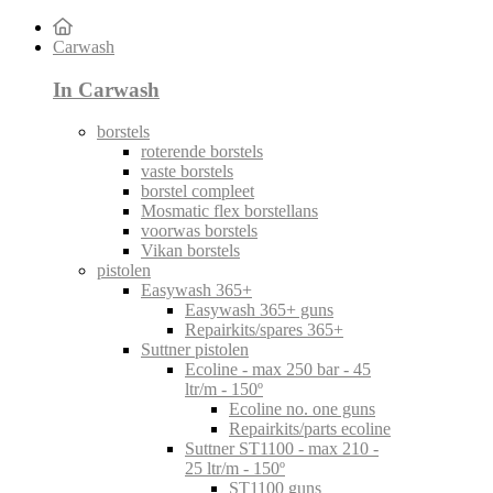
Carwash
In Carwash
borstels
roterende borstels
vaste borstels
borstel compleet
Mosmatic flex borstellans
voorwas borstels
Vikan borstels
pistolen
Easywash 365+
Easywash 365+ guns
Repairkits/spares 365+
Suttner pistolen
Ecoline - max 250 bar - 45
ltr/m - 150º
Ecoline no. one guns
Repairkits/parts ecoline
Suttner ST1100 - max 210 -
25 ltr/m - 150º
ST1100 guns