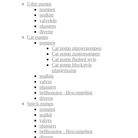
Udor pumps
pompen
sealkits
valvekits
plungers
diverse
Cat pumps
pompen
Cat pomp plunjerpompen
Cat pomp zuigerpompen
Cat pomp flushed style
Cat pomp blockstyle
plunjerpomp
sealkits
valves
plungers
bellhousing - flexcoppeling
diverse
Speck pumps
pompen
sealkit
valves
plungers
bellhousing - flexcoppeling
diverse