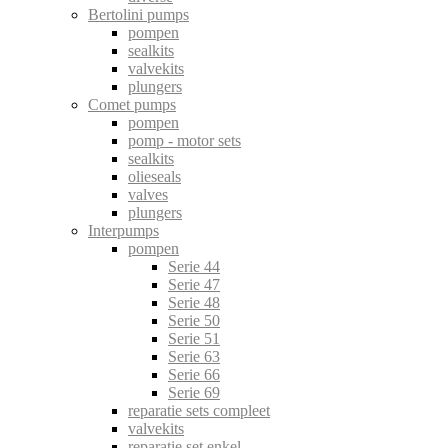
Bertolini pumps
pompen
sealkits
valvekits
plungers
Comet pumps
pompen
pomp - motor sets
sealkits
olieseals
valves
plungers
Interpumps
pompen
Serie 44
Serie 47
Serie 48
Serie 50
Serie 51
Serie 63
Serie 66
Serie 69
reparatie sets compleet
valvekits
reparatie set enkel