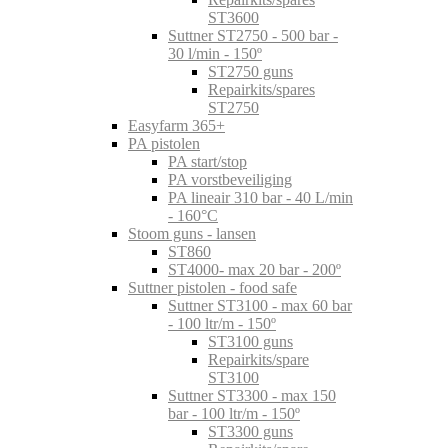
ST3600
Suttner ST2750 - 500 bar -
30 l/min - 150º
ST2750 guns
Repairkits/spares
ST2750
Easyfarm 365+
PA pistolen
PA start/stop
PA vorstbeveiliging
PA lineair 310 bar - 40 L/min
- 160°C
Stoom guns - lansen
ST860
ST4000- max 20 bar - 200º
Suttner pistolen - food safe
Suttner ST3100 - max 60 bar
- 100 ltr/m - 150º
ST3100 guns
Repairkits/spare
ST3100
Suttner ST3300 - max 150
bar - 100 ltr/m - 150º
ST3300 guns