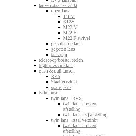
lansen staal verzinkt
open lans
1/4 M
KEW
M22 M
M22 F
M22 F swivel
geïsoleerde lans
gegoten lans
lans pijp
telescoop/borstel stelen
high-pressure lans
push & pull lansen
RVS
Staal verzinkt
spare parts
twin lansen
twin lans - RVS
twin lans - boven
afstelling
twin lans - zij afstelling
twin lans - staal verzinkt
twin lans - boven
afstelling