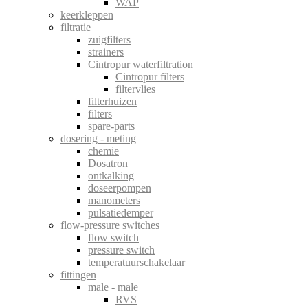
WAP
keerkleppen
filtratie
zuigfilters
strainers
Cintropur waterfiltration
Cintropur filters
filtervlies
filterhuizen
filters
spare-parts
dosering - meting
chemie
Dosatron
ontkalking
doseerpompen
manometers
pulsatiedemper
flow-pressure switches
flow switch
pressure switch
temperatuurschakelaar
fittingen
male - male
RVS