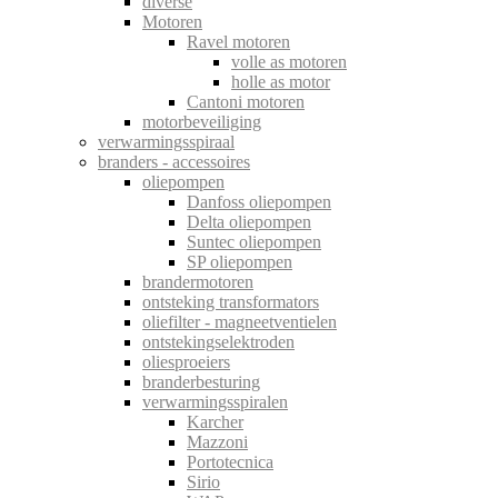
diverse
Motoren
Ravel motoren
volle as motoren
holle as motor
Cantoni motoren
motorbeveiliging
verwarmingsspiraal
branders - accessoires
oliepompen
Danfoss oliepompen
Delta oliepompen
Suntec oliepompen
SP oliepompen
brandermotoren
ontsteking transformators
oliefilter - magneetventielen
ontstekingselektroden
oliesproeiers
branderbesturing
verwarmingsspiralen
Karcher
Mazzoni
Portotecnica
Sirio