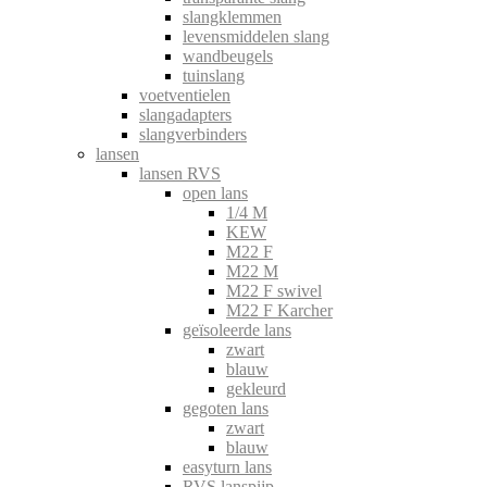
slangklemmen
levensmiddelen slang
wandbeugels
tuinslang
voetventielen
slangadapters
slangverbinders
lansen
lansen RVS
open lans
1/4 M
KEW
M22 F
M22 M
M22 F swivel
M22 F Karcher
geïsoleerde lans
zwart
blauw
gekleurd
gegoten lans
zwart
blauw
easyturn lans
RVS lanspijp