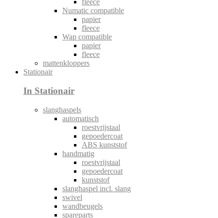
fleece
Numatic compatible
papier
fleece
Wap compatible
papier
fleece
mattenkloppers
Stationair
In Stationair
slanghaspels
automatisch
roestvrijstaal
gepoedercoat
ABS kunststof
handmatig
roestvrijstaal
gepoedercoat
kunststof
slanghaspel incl. slang
swivel
wandbeugels
spareparts