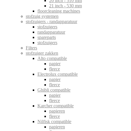
20 inch - 510 mm
21 inch - 530 mm
floorcleaning machines
stofzuig systemen
stofzuigers - randapparatuur
stofzuigers
randapparatuur
spareparts
stofzuigers
Filters
stofzuiger zakken
Alto compatible
papier
fleece
Electrolux compatible
papier
fleece
Ghibli compatible
papier
fleece
Karcher compatible
papieren
fleece
Nilfisk compatible
papieren