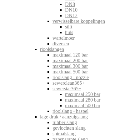
DN8
DN10
DN12
verwisselbare koppelingen
stift
huls
wartelmoer
diversen
rioolslangen
maximaal 120 bar
maximaal 200 bar
maximaal 300 bar
maximaal 500 bar
rioolslang - nozzle
sewerclean365+
sewerstar365+
maximaal 250 bar
maximaal 280 bar
maximaal 500 bar
rioolslang - haspel
lage druk / aanzuigslang
rubber slang
gevlochten slang
spiraalslang
transparante slang