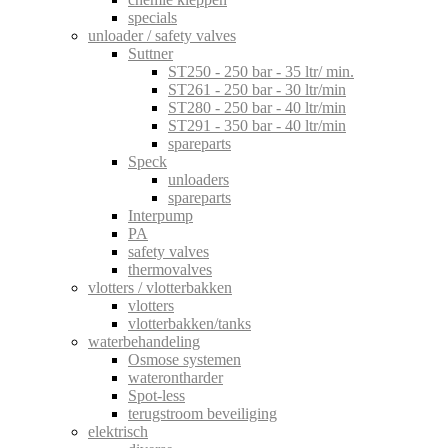
specials
unloader / safety valves
Suttner
ST250 - 250 bar - 35 ltr/ min.
ST261 - 250 bar - 30 ltr/min
ST280 - 250 bar - 40 ltr/min
ST291 - 350 bar - 40 ltr/min
spareparts
Speck
unloaders
spareparts
Interpump
PA
safety valves
thermovalves
vlotters / vlotterbakken
vlotters
vlotterbakken/tanks
waterbehandeling
Osmose systemen
waterontharder
Spot-less
terugstroom beveiliging
elektrisch