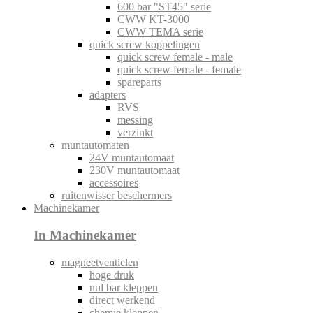
600 bar "ST45" serie
CWW KT-3000
CWW TEMA serie
quick screw koppelingen
quick screw female - male
quick screw female - female
spareparts
adapters
RVS
messing
verzinkt
muntautomaten
24V muntautomaat
230V muntautomaat
accessoires
ruitenwisser beschermers
Machinekamer
In Machinekamer
magneetventielen
hoge druk
nul bar kleppen
direct werkend
chemie kleppen