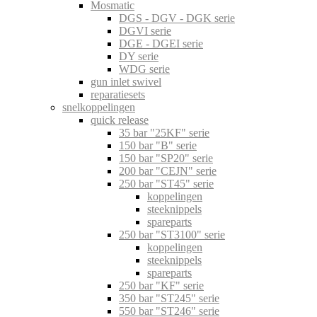
Mosmatic
DGS - DGV - DGK serie
DGVI serie
DGE - DGEI serie
DY serie
WDG serie
gun inlet swivel
reparatiesets
snelkoppelingen
quick release
35 bar "25KF" serie
150 bar "B" serie
150 bar "SP20" serie
200 bar "CEJN" serie
250 bar "ST45" serie
koppelingen
steeknippels
spareparts
250 bar "ST3100" serie
koppelingen
steeknippels
spareparts
250 bar "KF" serie
350 bar "ST245" serie
550 bar "ST246" serie