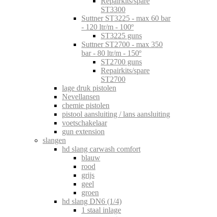
Repairkits/spare
ST3300
Suttner ST3225 - max 60 bar
- 120 ltr/m - 100º
ST3225 guns
Suttner ST2700 - max 350
bar - 80 ltr/m - 150º
ST2700 guns
Repairkits/spare
ST2700
lage druk pistolen
Nevellansen
chemie pistolen
pistool aansluiting / lans aansluiting
voetschakelaar
gun extension
slangen
hd slang carwash comfort
blauw
rood
grijs
geel
groen
hd slang DN6 (1/4)
1 staal inlage