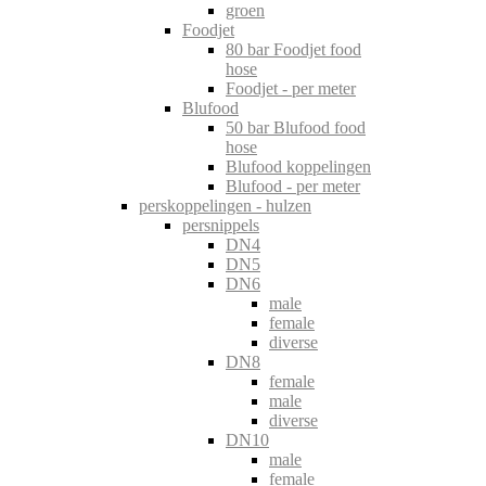
groen
Foodjet
80 bar Foodjet food
hose
Foodjet - per meter
Blufood
50 bar Blufood food
hose
Blufood koppelingen
Blufood - per meter
perskoppelingen - hulzen
persnippels
DN4
DN5
DN6
male
female
diverse
DN8
female
male
diverse
DN10
male
female