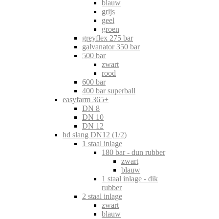
blauw
grijs
geel
groen
greyflex 275 bar
galvanator 350 bar
500 bar
zwart
rood
600 bar
400 bar superball
easyfarm 365+
DN 8
DN 10
DN 12
hd slang DN12 (1/2)
1 staal inlage
180 bar - dun rubber
zwart
blauw
1 staal inlage - dik
rubber
2 staal inlage
zwart
blauw