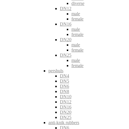
diverse
DN12
male
female
DN16
male
female
DN20
male
female
DN25
male
female
pershuls
DN4
DN5
DN6
DN8
DN10
DN12
DN16
DN20
DN25
anti-knik rubbers
DN6