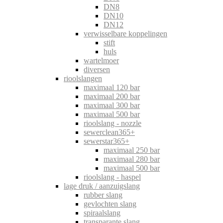
DN8
DN10
DN12
verwisselbare koppelingen
stift
huls
wartelmoer
diversen
rioolslangen
maximaal 120 bar
maximaal 200 bar
maximaal 300 bar
maximaal 500 bar
rioolslang - nozzle
sewerclean365+
sewerstar365+
maximaal 250 bar
maximaal 280 bar
maximaal 500 bar
rioolslang - haspel
lage druk / aanzuigslang
rubber slang
gevlochten slang
spiraalslang
transparante slang