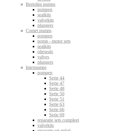
Bertolini pumps
pompen
sealkits
valvekits
plungers
Comet pumps
pompen
pomp - motor sets
sealkits
olieseals
valves
plungers
Interpumps
pompen
Serie 44
Serie 47
Serie 48
Serie 50
Serie 51
Serie 63
Serie 66
Serie 69
reparatie sets compleet
valvekits
reparatie set enkel