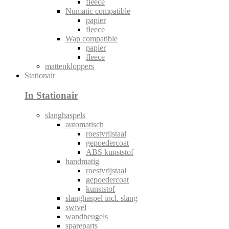
fleece
Numatic compatible
papier
fleece
Wap compatible
papier
fleece
mattenkloppers
Stationair
In Stationair
slanghaspels
automatisch
roestvrijstaal
gepoedercoat
ABS kunststof
handmatig
roestvrijstaal
gepoedercoat
kunststof
slanghaspel incl. slang
swivel
wandbeugels
spareparts