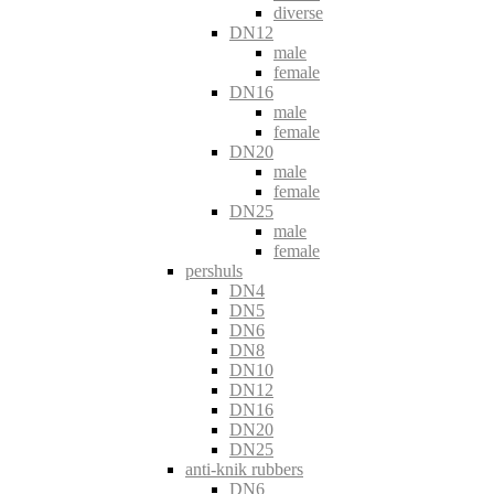
diverse
DN12
male
female
DN16
male
female
DN20
male
female
DN25
male
female
pershuls
DN4
DN5
DN6
DN8
DN10
DN12
DN16
DN20
DN25
anti-knik rubbers
DN6