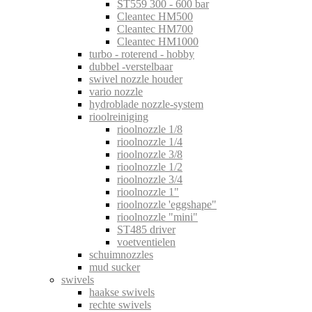
ST559 300 - 600 bar
Cleantec HM500
Cleantec HM700
Cleantec HM1000
turbo - roterend - hobby
dubbel -verstelbaar
swivel nozzle houder
vario nozzle
hydroblade nozzle-system
rioolreiniging
rioolnozzle 1/8
rioolnozzle 1/4
rioolnozzle 3/8
rioolnozzle 1/2
rioolnozzle 3/4
rioolnozzle 1"
rioolnozzle 'eggshape"
rioolnozzle "mini"
ST485 driver
voetventielen
schuimnozzles
mud sucker
swivels
haakse swivels
rechte swivels