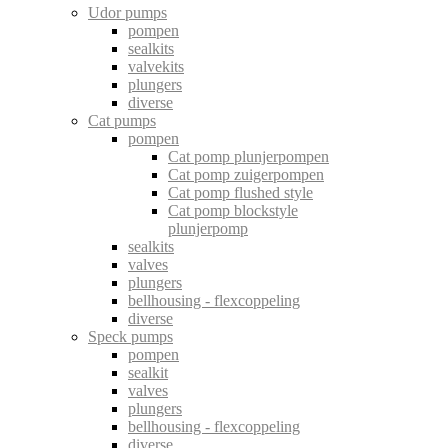
Udor pumps
pompen
sealkits
valvekits
plungers
diverse
Cat pumps
pompen
Cat pomp plunjerpompen
Cat pomp zuigerpompen
Cat pomp flushed style
Cat pomp blockstyle
plunjerpomp
sealkits
valves
plungers
bellhousing - flexcoppeling
diverse
Speck pumps
pompen
sealkit
valves
plungers
bellhousing - flexcoppeling
diverse