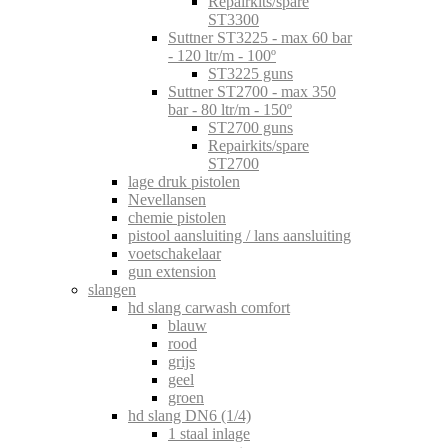
Repairkits/spare
ST3300
Suttner ST3225 - max 60 bar
- 120 ltr/m - 100º
ST3225 guns
Suttner ST2700 - max 350
bar - 80 ltr/m - 150º
ST2700 guns
Repairkits/spare
ST2700
lage druk pistolen
Nevellansen
chemie pistolen
pistool aansluiting / lans aansluiting
voetschakelaar
gun extension
slangen
hd slang carwash comfort
blauw
rood
grijs
geel
groen
hd slang DN6 (1/4)
1 staal inlage