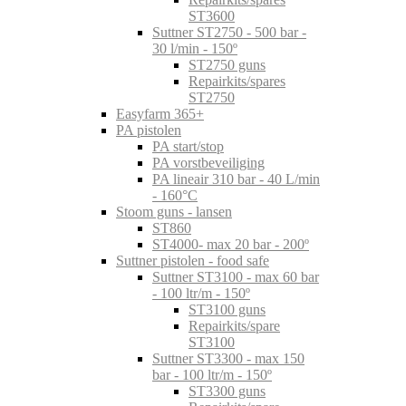
ST3600
Suttner ST2750 - 500 bar -
30 l/min - 150º
ST2750 guns
Repairkits/spares
ST2750
Easyfarm 365+
PA pistolen
PA start/stop
PA vorstbeveiliging
PA lineair 310 bar - 40 L/min
- 160°C
Stoom guns - lansen
ST860
ST4000- max 20 bar - 200º
Suttner pistolen - food safe
Suttner ST3100 - max 60 bar
- 100 ltr/m - 150º
ST3100 guns
Repairkits/spare
ST3100
Suttner ST3300 - max 150
bar - 100 ltr/m - 150º
ST3300 guns