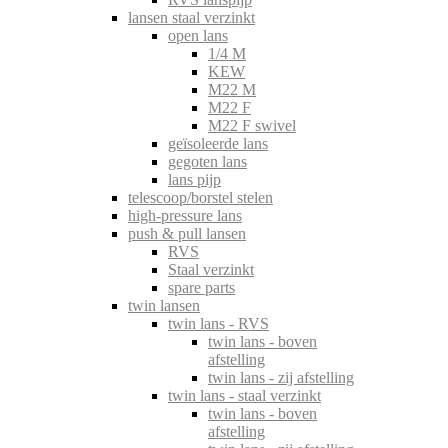
lansen staal verzinkt
open lans
1/4 M
KEW
M22 M
M22 F
M22 F swivel
geïsoleerde lans
gegoten lans
lans pijp
telescoop/borstel stelen
high-pressure lans
push & pull lansen
RVS
Staal verzinkt
spare parts
twin lansen
twin lans - RVS
twin lans - boven
afstelling
twin lans - zij afstelling
twin lans - staal verzinkt
twin lans - boven
afstelling