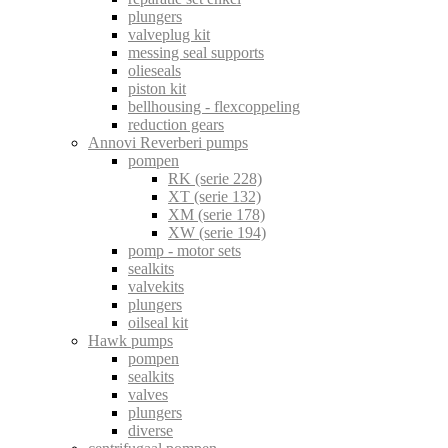
plungers
valveplug kit
messing seal supports
olieseals
piston kit
bellhousing - flexcoppeling
reduction gears
Annovi Reverberi pumps
pompen
RK (serie 228)
XT (serie 132)
XM (serie 178)
XW (serie 194)
pomp - motor sets
sealkits
valvekits
plungers
oilseal kit
Hawk pumps
pompen
sealkits
valves
plungers
diverse