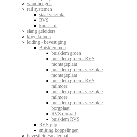
wandbeugels
rail systemen
staal verzinkt
RVS
kunststof
slang geleiders
kogelkranen
leiding - bevestiging
Buisklemmen
buisklem groen
buisklem groen - RVS
montageplaat
buisklem groen - verzinkte
montageplaat
buisklem groen - RVS
railmoer
buisklem groen - verzinkte
railmoer
buisklem groen - verzinkte
borgplaat
RVS din-rail
buisklem RVS
RVS pijp
snijring koppelingen
bevestigingsmateriaal