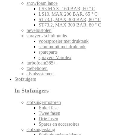
snowfoam lance
LS3 MAX. 160 BAR, 60 ° C
LS10. MAX 200 BAR, 65 ° C
ST73.1, MAX 300 BAR, 80 ° C
ST73.2, MAX 300 BAR, 80 ° C
nevelpistolen
sprayer - schuimunits
voorsproeier met druktank
schuimunit met druktank
spareparts
sprayers Marolex
turbofoam365+
toebehoren
afvulsystemen
Stofzuigers
In Stofzuigers
stofzuigermotoren
Enkel fase
Twee fasen
Drie fasen
Spares en accessoires
stofzuigerslang
Stofzuigerslang blauw