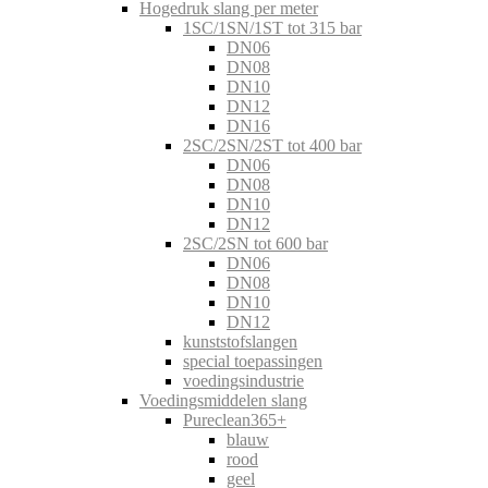
Hogedruk slang per meter
1SC/1SN/1ST tot 315 bar
DN06
DN08
DN10
DN12
DN16
2SC/2SN/2ST tot 400 bar
DN06
DN08
DN10
DN12
2SC/2SN tot 600 bar
DN06
DN08
DN10
DN12
kunststofslangen
special toepassingen
voedingsindustrie
Voedingsmiddelen slang
Pureclean365+
blauw
rood
geel