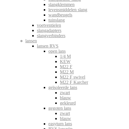
slangklemmen
levensmiddelen slang
wandbeugels
tuinslang
voetventielen
slangadapters
slangverbinders
lansen
lansen RVS
open lans
1/4 M
KEW
M22 F
M22 M
M22 F swivel
M22 F Karcher
geïsoleerde lans
zwart
blauw
gekleurd
gegoten lans
zwart
blauw
easyturn lans
RVS lanspijp