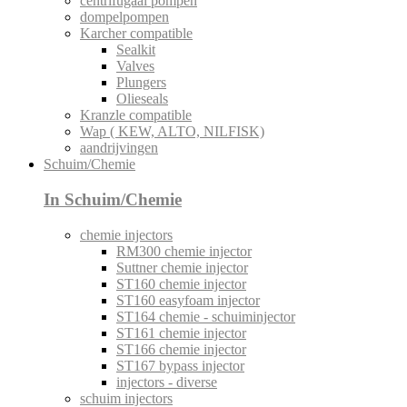
centrifugaal pompen
dompelpompen
Karcher compatible
Sealkit
Valves
Plungers
Olieseals
Kranzle compatible
Wap ( KEW, ALTO, NILFISK)
aandrijvingen
Schuim/Chemie
In Schuim/Chemie
chemie injectors
RM300 chemie injector
Suttner chemie injector
ST160 chemie injector
ST160 easyfoam injector
ST164 chemie - schuiminjector
ST161 chemie injector
ST166 chemie injector
ST167 bypass injector
injectors - diverse
schuim injectors