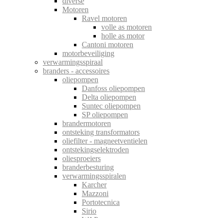
diverse
Motoren
Ravel motoren
volle as motoren
holle as motor
Cantoni motoren
motorbeveiliging
verwarmingsspiraal
branders - accessoires
oliepompen
Danfoss oliepompen
Delta oliepompen
Suntec oliepompen
SP oliepompen
brandermotoren
ontsteking transformators
oliefilter - magneetventielen
ontstekingselektroden
oliesproeiers
branderbesturing
verwarmingsspiralen
Karcher
Mazzoni
Portotecnica
Sirio