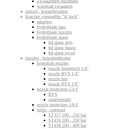
Zwaaiarmen Mosmatic
wasstraat zwaaiarm
pistool - borstelhouders
Karcher compatible "K-lock"
adapters
hydroblade lans
hydroblade nozzles
hydroblade slang
hd slang grijs
hd slang blauw
hd slang zwart
nozzles - benodigdheden
hogedruk nozzles
nozzle keramisch 1/4"
nozzle RVS 1/4"
nozzle tips
nozzle RVS 1/8"
nozzle protectors 1/4 F
RVS
staalverzinkt
nozzle protectors 1/8 F
turbo - roterend
ST357 100 - 250 bar
ST456 200 - 350 bar
ST458 200 - 400 bar