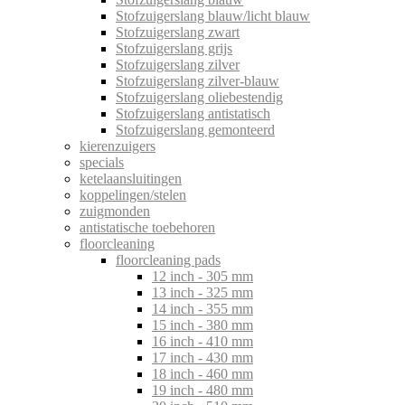
Stofzuigerslang blauw/licht blauw
Stofzuigerslang zwart
Stofzuigerslang grijs
Stofzuigerslang zilver
Stofzuigerslang zilver-blauw
Stofzuigerslang oliebestendig
Stofzuigerslang antistatisch
Stofzuigerslang gemonteerd
kierenzuigers
specials
ketelaansluitingen
koppelingen/stelen
zuigmonden
antistatische toebehoren
floorcleaning
floorcleaning pads
12 inch - 305 mm
13 inch - 325 mm
14 inch - 355 mm
15 inch - 380 mm
16 inch - 410 mm
17 inch - 430 mm
18 inch - 460 mm
19 inch - 480 mm