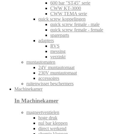
600 bar "ST45" serie
CWW KT-3000
CWW TEMA serie
quick screw koppelingen
quick screw female - male
quick screw female - female
spareparts
adapters
RVS
messing
verzinkt
muntautomaten
24V muntautomaat
230V muntautomaat
accessoires
ruitenwisser beschermers
Machinekamer
In Machinekamer
magneetventielen
hoge druk
nul bar kleppen
direct werkend
chemie kleppen