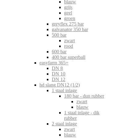
blauw
grijs
geel
groen
greyflex 275 bar
galvanator 350 bar
500 bar
zwart
rood
600 bar
400 bar superball
easyfarm 365+
DN 8
DN 10
DN 12
hd slang DN12 (1/2)
1 staal inlage
180 bar - dun rubber
zwart
blauw
1 staal inlage - dik
rubber
2 staal inlage
zwart
blauw