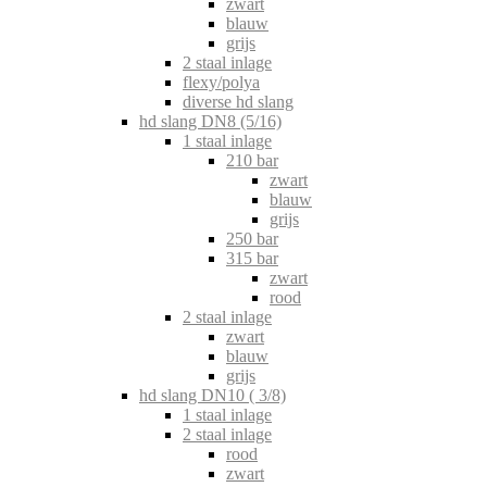
zwart
blauw
grijs
2 staal inlage
flexy/polya
diverse hd slang
hd slang DN8 (5/16)
1 staal inlage
210 bar
zwart
blauw
grijs
250 bar
315 bar
zwart
rood
2 staal inlage
zwart
blauw
grijs
hd slang DN10 ( 3/8)
1 staal inlage
2 staal inlage
rood
zwart