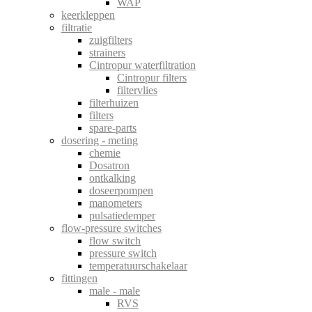
WAP
keerkleppen
filtratie
zuigfilters
strainers
Cintropur waterfiltration
Cintropur filters
filtervlies
filterhuizen
filters
spare-parts
dosering - meting
chemie
Dosatron
ontkalking
doseerpompen
manometers
pulsatiedemper
flow-pressure switches
flow switch
pressure switch
temperatuurschakelaar
fittingen
male - male
RVS