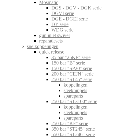
Mosmatic
DGS - DGV - DGK serie
DGVI serie
DGE - DGEI serie
DY serie
WDG serie
gun inlet swivel
reparatiesets
snelkoppelingen
quick release
35 bar "25KF" serie
150 bar "B" serie
150 bar "SP20" serie
200 bar "CEJN" serie
250 bar "ST45" serie
koppelingen
steeknippels
spareparts
250 bar "ST3100" serie
koppelingen
steeknippels
spareparts
250 bar "KF" serie
350 bar "ST245" serie
550 bar "ST246" serie