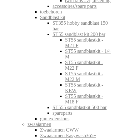
twin lans - zij afstelling
accessoires/spare parts
toebehoren
Sandblast kit
ST355 hobby sandblast 150
bar
ST55 sandblast kit 200 bar
ST55 sandblastkit -
M21 F
ST55 sandblastkit - 1/4
M
ST55 sandblastkit -
M22 F
ST55 sandblastkit -
M22 M
ST55 sandblastkit -
KEW
ST55 sandblastkit -
M18 F
ST555 sandblastkit 500 bar
spareparts
gun extensions
zwaaiarmen
Zwaaiarmen CWW
Zwaaiarmen Easywash365+