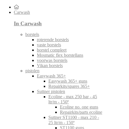
Carwash
In Carwash
borstels
roterende borstels
vaste borstels
borstel compleet
Mosmatic flex borstellans
voorwas borstels
Vikan borstels
pistolen
Easywash 365+
Easywash 365+ guns
Repairkits/spares 365+
Suttner pistolen
Ecoline - max 250 bar - 45
ltr/m - 150º
Ecoline no. one guns
Repairkits/parts ecoline
Suttner ST1100 - max 210 -
25 ltr/m - 150º
ST1100 guns