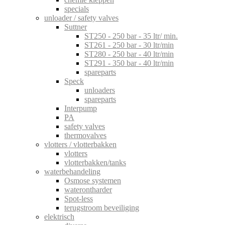
specials
unloader / safety valves
Suttner
ST250 - 250 bar - 35 ltr/ min.
ST261 - 250 bar - 30 ltr/min
ST280 - 250 bar - 40 ltr/min
ST291 - 350 bar - 40 ltr/min
spareparts
Speck
unloaders
spareparts
Interpump
PA
safety valves
thermovalves
vlotters / vlotterbakken
vlotters
vlotterbakken/tanks
waterbehandeling
Osmose systemen
waterontharder
Spot-less
terugstroom beveiliging
elektrisch