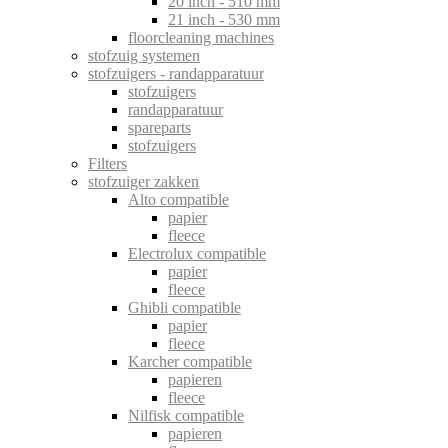
20 inch - 510 mm
21 inch - 530 mm
floorcleaning machines
stofzuig systemen
stofzuigers - randapparatuur
stofzuigers
randapparatuur
spareparts
stofzuigers
Filters
stofzuiger zakken
Alto compatible
papier
fleece
Electrolux compatible
papier
fleece
Ghibli compatible
papier
fleece
Karcher compatible
papieren
fleece
Nilfisk compatible
papieren