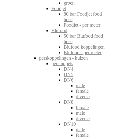
groen
Foodjet
80 bar Foodjet food
hose
Foodjet - per meter
Blufood
50 bar Blufood food
hose
Blufood koppelingen
Blufood - per meter
perskoppelingen - hulzen
persnippels
DN4
DN5
DN6
male
female
diverse
DN8
female
male
diverse
DN10
male
female