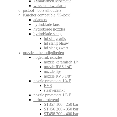
Zwaaiarmen Mosmatic
wasstraat zwaaiarm
pistool - borstelhouders
Karcher compatible "K-lock"
adapters
hydroblade lans
hydroblade nozzles
hydroblade slang
hd slang grijs
hd slang blauw
hd slang zwart
nozzles - benodigdheden
hogedruk nozzles
nozzle keramisch 1/4"
nozzle RVS 1/4"
nozzle tips
nozzle RVS 1/8"
nozzle protectors 1/4 F
RVS
staalverzinkt
nozzle protectors 1/8 F
turbo - roterend
ST357 100 - 250 bar
ST456 200 - 350 bar
ST458 200 - 400 bar