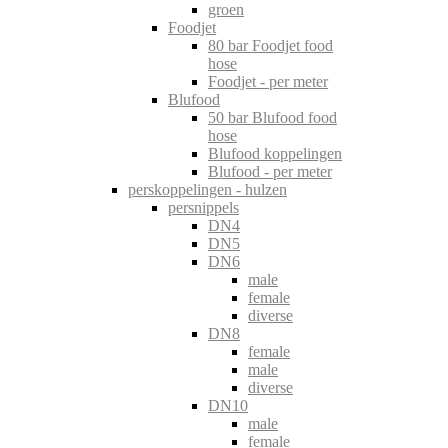
groen
Foodjet
80 bar Foodjet food
hose
Foodjet - per meter
Blufood
50 bar Blufood food
hose
Blufood koppelingen
Blufood - per meter
perskoppelingen - hulzen
persnippels
DN4
DN5
DN6
male
female
diverse
DN8
female
male
diverse
DN10
male
female