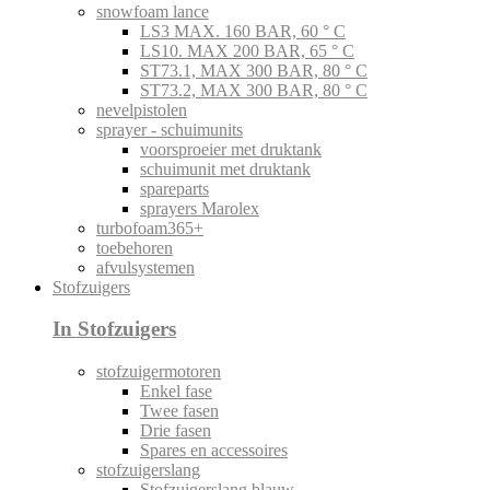
snowfoam lance
LS3 MAX. 160 BAR, 60 ° C
LS10. MAX 200 BAR, 65 ° C
ST73.1, MAX 300 BAR, 80 ° C
ST73.2, MAX 300 BAR, 80 ° C
nevelpistolen
sprayer - schuimunits
voorsproeier met druktank
schuimunit met druktank
spareparts
sprayers Marolex
turbofoam365+
toebehoren
afvulsystemen
Stofzuigers
In Stofzuigers
stofzuigermotoren
Enkel fase
Twee fasen
Drie fasen
Spares en accessoires
stofzuigerslang
Stofzuigerslang blauw