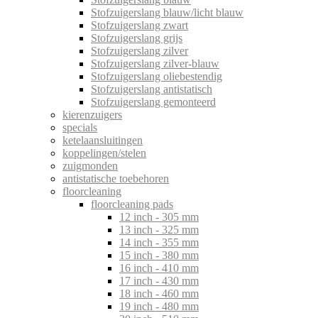
Stofzuigerslang blauw/licht blauw
Stofzuigerslang zwart
Stofzuigerslang grijs
Stofzuigerslang zilver
Stofzuigerslang zilver-blauw
Stofzuigerslang oliebestendig
Stofzuigerslang antistatisch
Stofzuigerslang gemonteerd
kierenzuigers
specials
ketelaansluitingen
koppelingen/stelen
zuigmonden
antistatische toebehoren
floorcleaning
floorcleaning pads
12 inch - 305 mm
13 inch - 325 mm
14 inch - 355 mm
15 inch - 380 mm
16 inch - 410 mm
17 inch - 430 mm
18 inch - 460 mm
19 inch - 480 mm