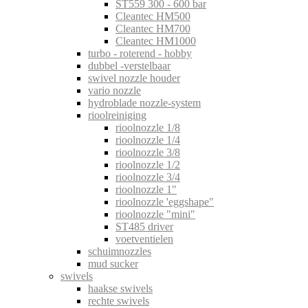
ST559 300 - 600 bar
Cleantec HM500
Cleantec HM700
Cleantec HM1000
turbo - roterend - hobby
dubbel -verstelbaar
swivel nozzle houder
vario nozzle
hydroblade nozzle-system
rioolreiniging
rioolnozzle 1/8
rioolnozzle 1/4
rioolnozzle 3/8
rioolnozzle 1/2
rioolnozzle 3/4
rioolnozzle 1"
rioolnozzle 'eggshape"
rioolnozzle "mini"
ST485 driver
voetventielen
schuimnozzles
mud sucker
swivels
haakse swivels
rechte swivels