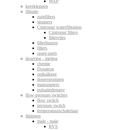
WAP
keerkleppen
filtratie
zuigfilters
strainers
Cintropur waterfiltration
Cintropur filters
filtervlies
filterhuizen
filters
spare-parts
dosering - meting
chemie
Dosatron
ontkalking
doseerpompen
manometers
pulsatiedemper
flow-pressure switches
flow switch
pressure switch
temperatuurschakelaar
fittingen
male - male
RVS