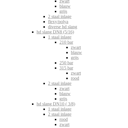
zwart
blauw
grijs
2 staal inlage
flexy/polya
diverse hd slang
hd slang DN8 (5/16)
1 staal inlage
210 bar
zwart
blauw
grijs
250 bar
315 bar
zwart
rood
2 staal inlage
zwart
blauw
grijs
hd slang DN10 ( 3/8)
1 staal inlage
2 staal inlage
rood
zwart