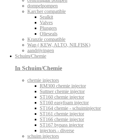
centrifugaal pompen
dompelpompen
Karcher compatible
Sealkit
Valves
Plungers
Olieseals
Kranzle compatible
Wap ( KEW, ALTO, NILFISK)
aandrijvingen
Schuim/Chemie
In Schuim/Chemie
chemie injectors
RM300 chemie injector
Suttner chemie injector
ST160 chemie injector
ST160 easyfoam injector
ST164 chemie - schuiminjector
ST161 chemie injector
ST166 chemie injector
ST167 bypass injector
injectors - diverse
schuim injectors