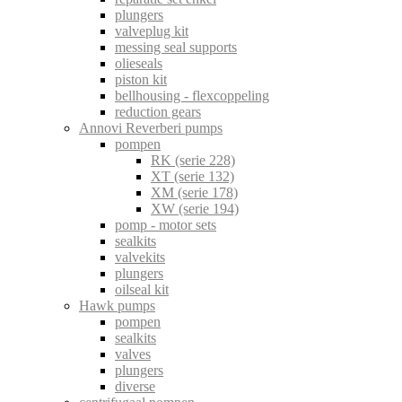
plungers
valveplug kit
messing seal supports
olieseals
piston kit
bellhousing - flexcoppeling
reduction gears
Annovi Reverberi pumps
pompen
RK (serie 228)
XT (serie 132)
XM (serie 178)
XW (serie 194)
pomp - motor sets
sealkits
valvekits
plungers
oilseal kit
Hawk pumps
pompen
sealkits
valves
plungers
diverse