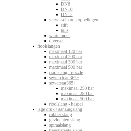
DN8
DN10
DN12
verwisselbare koppelingen
stift
huls
wartelmoer
diversen
rioolslangen
maximaal 120 bar
maximaal 200 bar
maximaal 300 bar
maximaal 500 bar
rioolslang - nozzle
sewerclean365+
sewerstar365+
maximaal 250 bar
maximaal 280 bar
maximaal 500 bar
rioolslang - haspel
lage druk / aanzuigslang
rubber slang
gevlochten slang
spiraalslang
transparante slang