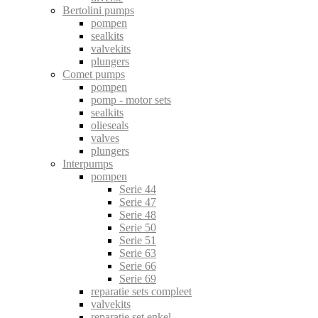
Bertolini pumps
pompen
sealkits
valvekits
plungers
Comet pumps
pompen
pomp - motor sets
sealkits
olieseals
valves
plungers
Interpumps
pompen
Serie 44
Serie 47
Serie 48
Serie 50
Serie 51
Serie 63
Serie 66
Serie 69
reparatie sets compleet
valvekits
reparatie set enkel