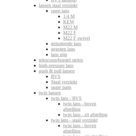
lansen staal verzinkt
open lans
1/4 M
KEW
M22 M
M22 F
M22 F swivel
geïsoleerde lans
gegoten lans
lans pijp
telescoop/borstel stelen
high-pressure lans
push & pull lansen
RVS
Staal verzinkt
spare parts
twin lansen
twin lans - RVS
twin lans - boven
afstelling
twin lans - zij afstelling
twin lans - staal verzinkt
twin lans - boven
afstelling