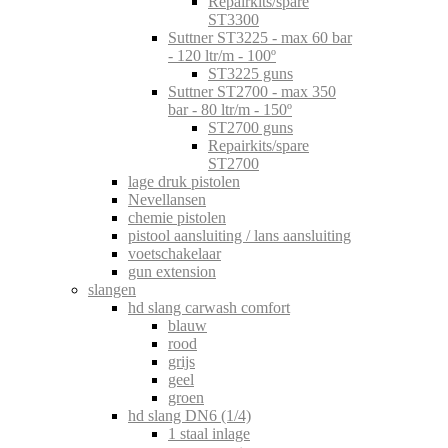
Repairkits/spare
ST3300
Suttner ST3225 - max 60 bar
- 120 ltr/m - 100º
ST3225 guns
Suttner ST2700 - max 350
bar - 80 ltr/m - 150º
ST2700 guns
Repairkits/spare
ST2700
lage druk pistolen
Nevellansen
chemie pistolen
pistool aansluiting / lans aansluiting
voetschakelaar
gun extension
slangen
hd slang carwash comfort
blauw
rood
grijs
geel
groen
hd slang DN6 (1/4)
1 staal inlage