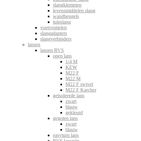
slangklemmen
levensmiddelen slang
wandbeugels
tuinslang
voetventielen
slangadapters
slangverbinders
lansen
lansen RVS
open lans
1/4 M
KEW
M22 F
M22 M
M22 F swivel
M22 F Karcher
geïsoleerde lans
zwart
blauw
gekleurd
gegoten lans
zwart
blauw
easyturn lans
RVS lanspijp