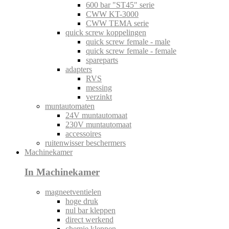
600 bar "ST45" serie
CWW KT-3000
CWW TEMA serie
quick screw koppelingen
quick screw female - male
quick screw female - female
spareparts
adapters
RVS
messing
verzinkt
muntautomaten
24V muntautomaat
230V muntautomaat
accessoires
ruitenwisser beschermers
Machinekamer
In Machinekamer
magneetventielen
hoge druk
nul bar kleppen
direct werkend
chemie kleppen