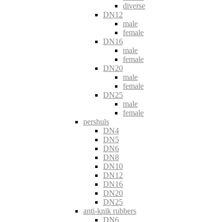
diverse
DN12
male
female
DN16
male
female
DN20
male
female
DN25
male
female
pershuls
DN4
DN5
DN6
DN8
DN10
DN12
DN16
DN20
DN25
anti-knik rubbers
DN6