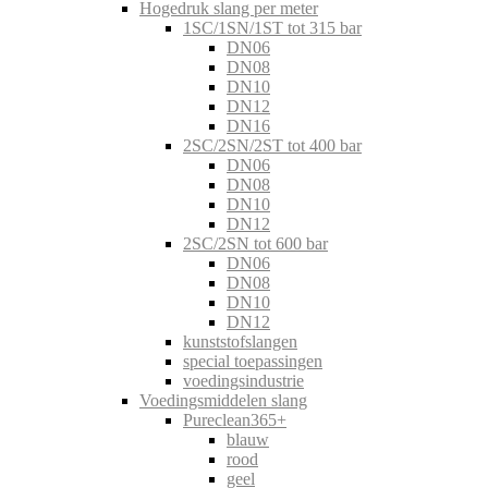
Hogedruk slang per meter
1SC/1SN/1ST tot 315 bar
DN06
DN08
DN10
DN12
DN16
2SC/2SN/2ST tot 400 bar
DN06
DN08
DN10
DN12
2SC/2SN tot 600 bar
DN06
DN08
DN10
DN12
kunststofslangen
special toepassingen
voedingsindustrie
Voedingsmiddelen slang
Pureclean365+
blauw
rood
geel