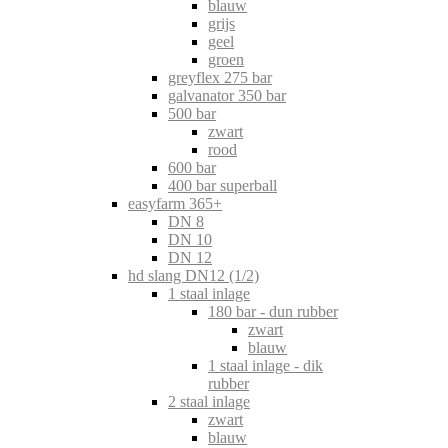
blauw
grijs
geel
groen
greyflex 275 bar
galvanator 350 bar
500 bar
zwart
rood
600 bar
400 bar superball
easyfarm 365+
DN 8
DN 10
DN 12
hd slang DN12 (1/2)
1 staal inlage
180 bar - dun rubber
zwart
blauw
1 staal inlage - dik
rubber
2 staal inlage
zwart
blauw