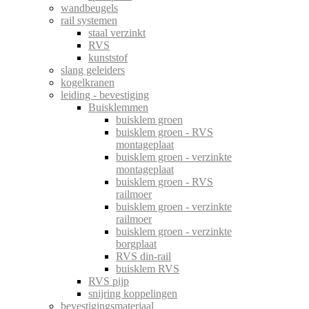
wandbeugels
rail systemen
staal verzinkt
RVS
kunststof
slang geleiders
kogelkranen
leiding - bevestiging
Buisklemmen
buisklem groen
buisklem groen - RVS
montageplaat
buisklem groen - verzinkte
montageplaat
buisklem groen - RVS
railmoer
buisklem groen - verzinkte
railmoer
buisklem groen - verzinkte
borgplaat
RVS din-rail
buisklem RVS
RVS pijp
snijring koppelingen
bevestigingsmateriaal