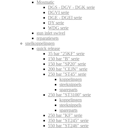
Mosmatic
DGS - DGV - DGK serie
DGVI serie
DGE - DGEI serie
DY serie
WDG serie
gun inlet swivel
reparatiesets
snelkoppelingen
quick release
35 bar "25KF" serie
150 bar "B" serie
150 bar "SP20" serie
200 bar "CEJN" serie
250 bar "ST45" serie
koppelingen
steeknippels
spareparts
250 bar "ST3100" serie
koppelingen
steeknippels
spareparts
250 bar "KF" serie
350 bar "ST245" serie
550 bar "ST246" serie