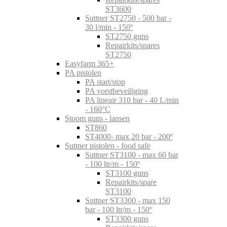
ST3600
Suttner ST2750 - 500 bar -
30 l/min - 150º
ST2750 guns
Repairkits/spares
ST2750
Easyfarm 365+
PA pistolen
PA start/stop
PA vorstbeveiliging
PA lineair 310 bar - 40 L/min
- 160°C
Stoom guns - lansen
ST860
ST4000- max 20 bar - 200º
Suttner pistolen - food safe
Suttner ST3100 - max 60 bar
- 100 ltr/m - 150º
ST3100 guns
Repairkits/spare
ST3100
Suttner ST3300 - max 150
bar - 100 ltr/m - 150º
ST3300 guns