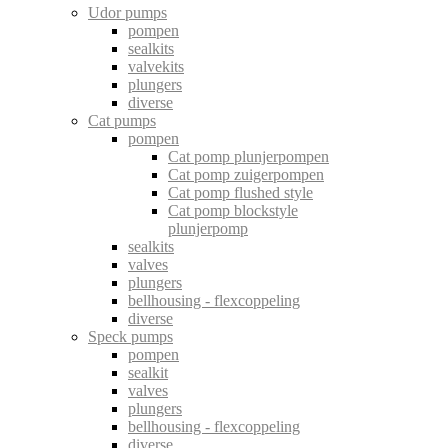
Udor pumps
pompen
sealkits
valvekits
plungers
diverse
Cat pumps
pompen
Cat pomp plunjerpompen
Cat pomp zuigerpompen
Cat pomp flushed style
Cat pomp blockstyle
plunjerpomp
sealkits
valves
plungers
bellhousing - flexcoppeling
diverse
Speck pumps
pompen
sealkit
valves
plungers
bellhousing - flexcoppeling
diverse