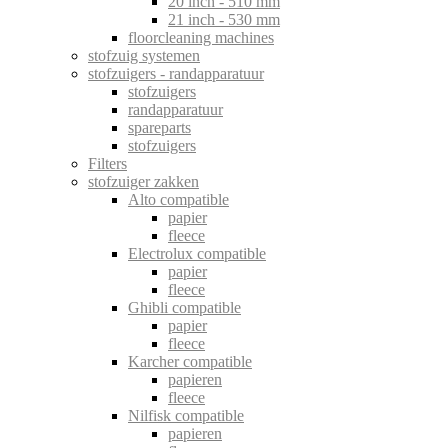
20 inch - 510 mm
21 inch - 530 mm
floorcleaning machines
stofzuig systemen
stofzuigers - randapparatuur
stofzuigers
randapparatuur
spareparts
stofzuigers
Filters
stofzuiger zakken
Alto compatible
papier
fleece
Electrolux compatible
papier
fleece
Ghibli compatible
papier
fleece
Karcher compatible
papieren
fleece
Nilfisk compatible
papieren