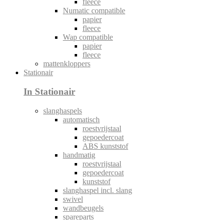
fleece
Numatic compatible
papier
fleece
Wap compatible
papier
fleece
mattenkloppers
Stationair
In Stationair
slanghaspels
automatisch
roestvrijstaal
gepoedercoat
ABS kunststof
handmatig
roestvrijstaal
gepoedercoat
kunststof
slanghaspel incl. slang
swivel
wandbeugels
spareparts