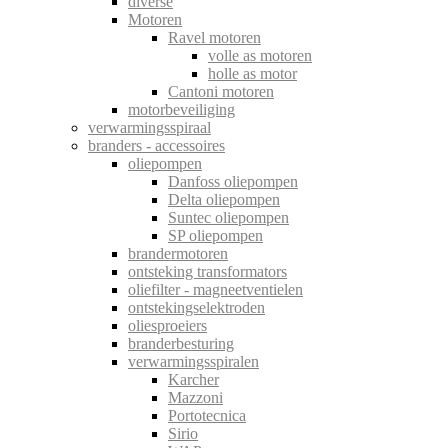
diverse
Motoren
Ravel motoren
volle as motoren
holle as motor
Cantoni motoren
motorbeveiliging
verwarmingsspiraal
branders - accessoires
oliepompen
Danfoss oliepompen
Delta oliepompen
Suntec oliepompen
SP oliepompen
brandermotoren
ontsteking transformators
oliefilter - magneetventielen
ontstekingselektroden
oliesproeiers
branderbesturing
verwarmingsspiralen
Karcher
Mazzoni
Portotecnica
Sirio