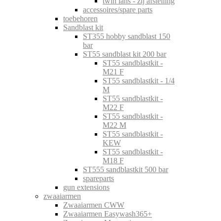
twin lans - zij afstelling
accessoires/spare parts
toebehoren
Sandblast kit
ST355 hobby sandblast 150
bar
ST55 sandblast kit 200 bar
ST55 sandblastkit -
M21 F
ST55 sandblastkit - 1/4
M
ST55 sandblastkit -
M22 F
ST55 sandblastkit -
M22 M
ST55 sandblastkit -
KEW
ST55 sandblastkit -
M18 F
ST555 sandblastkit 500 bar
spareparts
gun extensions
zwaaiarmen
Zwaaiarmen CWW
Zwaaiarmen Easywash365+