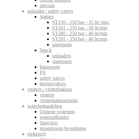
specials
unloader / safety valves
Suttner
ST250 - 250 bar - 35 ltr/ min.
ST261 - 250 bar - 30 ltr/min
ST280 - 250 bar - 40 ltr/min
ST291 - 350 bar - 40 ltr/min
spareparts
Speck
unloaders
spareparts
Interpump
PA
safety valves
thermovalves
vlotters / vlotterbakken
vlotters
vlotterbakken/tanks
waterbehandeling
Osmose systemen
waterontharder
Spot-less
terugstroom beveiliging
elektrisch