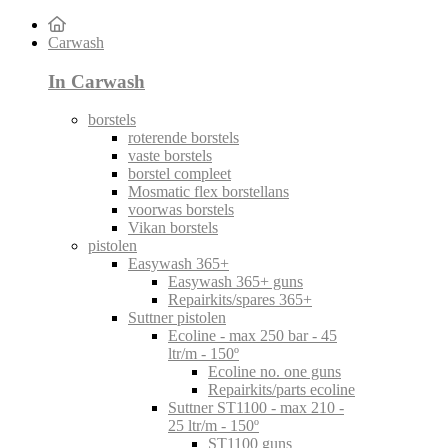
Carwash
In Carwash
borstels
roterende borstels
vaste borstels
borstel compleet
Mosmatic flex borstellans
voorwas borstels
Vikan borstels
pistolen
Easywash 365+
Easywash 365+ guns
Repairkits/spares 365+
Suttner pistolen
Ecoline - max 250 bar - 45
ltr/m - 150º
Ecoline no. one guns
Repairkits/parts ecoline
Suttner ST1100 - max 210 -
25 ltr/m - 150º
ST1100 guns