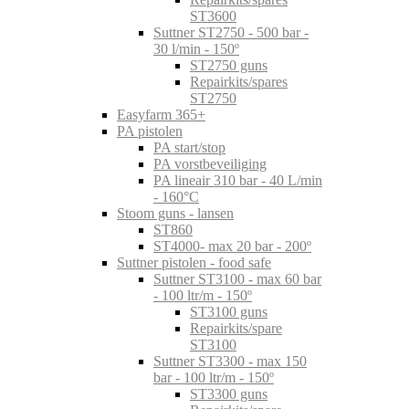
ST3600
Suttner ST2750 - 500 bar -
30 l/min - 150º
ST2750 guns
Repairkits/spares
ST2750
Easyfarm 365+
PA pistolen
PA start/stop
PA vorstbeveiliging
PA lineair 310 bar - 40 L/min
- 160°C
Stoom guns - lansen
ST860
ST4000- max 20 bar - 200º
Suttner pistolen - food safe
Suttner ST3100 - max 60 bar
- 100 ltr/m - 150º
ST3100 guns
Repairkits/spare
ST3100
Suttner ST3300 - max 150
bar - 100 ltr/m - 150º
ST3300 guns