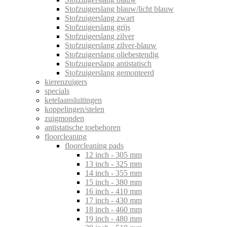
Stofzuigerslang blauw/licht blauw
Stofzuigerslang zwart
Stofzuigerslang grijs
Stofzuigerslang zilver
Stofzuigerslang zilver-blauw
Stofzuigerslang oliebestendig
Stofzuigerslang antistatisch
Stofzuigerslang gemonteerd
kierenzuigers
specials
ketelaansluitingen
koppelingen/stelen
zuigmonden
antistatische toebehoren
floorcleaning
floorcleaning pads
12 inch - 305 mm
13 inch - 325 mm
14 inch - 355 mm
15 inch - 380 mm
16 inch - 410 mm
17 inch - 430 mm
18 inch - 460 mm
19 inch - 480 mm