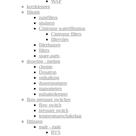
WAP
keerkleppen
filtratie
zuigfilters
strainers
Cintropur waterfiltration
Cintropur filters
filtervlies
filterhuizen
filters
spare-parts
dosering - meting
chemie
Dosatron
ontkalking
doseerpompen
manometers
pulsatiedemper
flow-pressure switches
flow switch
pressure switch
temperatuurschakelaar
fittingen
male - male
RVS