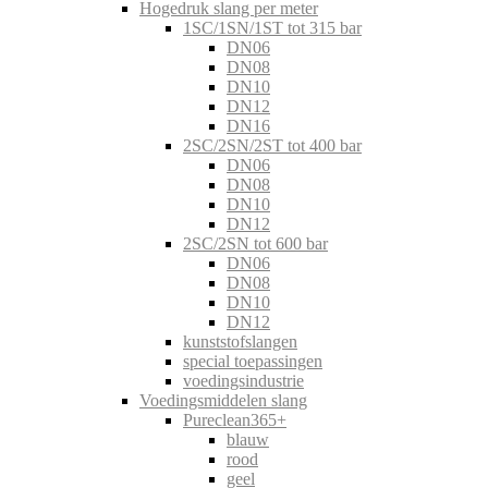
Hogedruk slang per meter
1SC/1SN/1ST tot 315 bar
DN06
DN08
DN10
DN12
DN16
2SC/2SN/2ST tot 400 bar
DN06
DN08
DN10
DN12
2SC/2SN tot 600 bar
DN06
DN08
DN10
DN12
kunststofslangen
special toepassingen
voedingsindustrie
Voedingsmiddelen slang
Pureclean365+
blauw
rood
geel