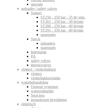
specials
unloader / safety valves
Suttner
ST250 - 250 bar - 35 ltr/ min.
ST261 - 250 bar - 30 ltr/min
ST280 - 250 bar - 40 ltr/min
ST291 - 350 bar - 40 ltr/min
spareparts
Speck
unloaders
spareparts
Interpump
PA
safety valves
thermovalves
vlotters / vlotterbakken
vlotters
vlotterbakken/tanks
waterbehandeling
Osmose systemen
waterontharder
Spot-less
terugstroom beveiliging
elektrisch