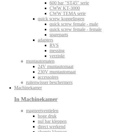
600 bar "ST45" serie
CWW KT-3000
CWW TEMA serie
quick screw koppelingen
quick screw female - male
quick screw female - female
spareparts
adapters
RVS
messing
verzinkt
muntautomaten
24V muntautomaat
230V muntautomaat
accessoires
ruitenwisser beschermers
Machinekamer
In Machinekamer
magneetventielen
hoge druk
nul bar kleppen
direct werkend
chemie kleppen