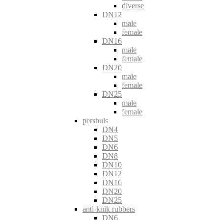
diverse
DN12
male
female
DN16
male
female
DN20
male
female
DN25
male
female
pershuls
DN4
DN5
DN6
DN8
DN10
DN12
DN16
DN20
DN25
anti-knik rubbers
DN6