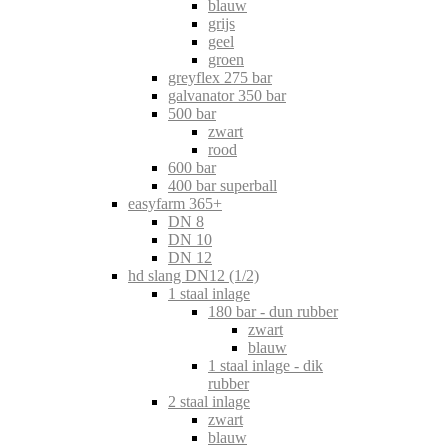
blauw
grijs
geel
groen
greyflex 275 bar
galvanator 350 bar
500 bar
zwart
rood
600 bar
400 bar superball
easyfarm 365+
DN 8
DN 10
DN 12
hd slang DN12 (1/2)
1 staal inlage
180 bar - dun rubber
zwart
blauw
1 staal inlage - dik
rubber
2 staal inlage
zwart
blauw