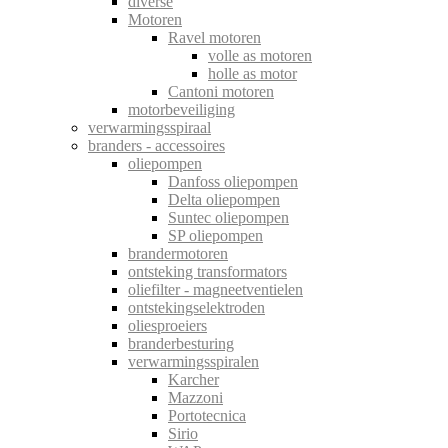
diverse
Motoren
Ravel motoren
volle as motoren
holle as motor
Cantoni motoren
motorbeveiliging
verwarmingsspiraal
branders - accessoires
oliepompen
Danfoss oliepompen
Delta oliepompen
Suntec oliepompen
SP oliepompen
brandermotoren
ontsteking transformators
oliefilter - magneetventielen
ontstekingselektroden
oliesproeiers
branderbesturing
verwarmingsspiralen
Karcher
Mazzoni
Portotecnica
Sirio