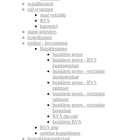
wandbeugels
rail systemen
staal verzinkt
RVS
kunststof
slang geleiders
kogelkranen
leiding - bevestiging
Buisklemmen
buisklem groen
buisklem groen - RVS
montageplaat
buisklem groen - verzinkte
montageplaat
buisklem groen - RVS
railmoer
buisklem groen - verzinkte
railmoer
buisklem groen - verzinkte
borgplaat
RVS din-rail
buisklem RVS
RVS pijp
snijring koppelingen
bevestigingsmateriaal