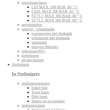
snowfoam lance
LS3 MAX. 160 BAR, 60 ° C
LS10. MAX 200 BAR, 65 ° C
ST73.1, MAX 300 BAR, 80 ° C
ST73.2, MAX 300 BAR, 80 ° C
nevelpistolen
sprayer - schuimunits
voorsproeier met druktank
schuimunit met druktank
spareparts
sprayers Marolex
turbofoam365+
toebehoren
afvulsystemen
Stofzuigers
In Stofzuigers
stofzuigermotoren
Enkel fase
Twee fasen
Drie fasen
Spares en accessoires
stofzuigerslang
Stofzuigerslang blauw