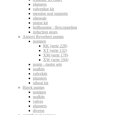
plungers
valveplug kit
messing seal supports
olieseals
piston kit
bellhousing - flexcoppeling
reduction gears
Annovi Reverberi pumps
pompen
RK (serie 228)
XT (serie 132)
XM (serie 178)
XW (serie 194)
pomp - motor sets
sealkits
valvekits
plungers
oilseal kit
Hawk pumps
pompen
sealkits
valves
plungers
diverse