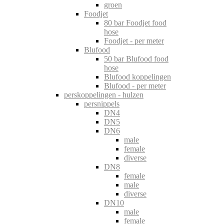
groen
Foodjet
80 bar Foodjet food
hose
Foodjet - per meter
Blufood
50 bar Blufood food
hose
Blufood koppelingen
Blufood - per meter
perskoppelingen - hulzen
persnippels
DN4
DN5
DN6
male
female
diverse
DN8
female
male
diverse
DN10
male
female