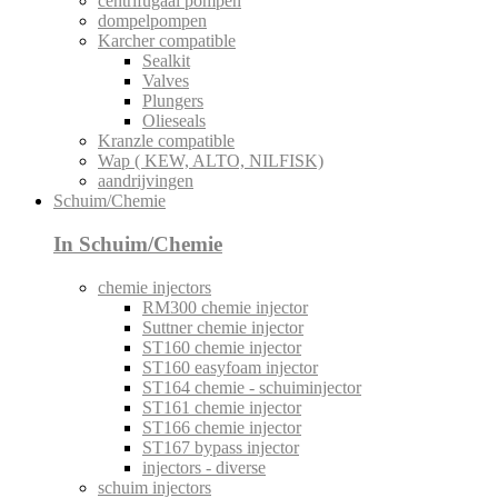
centrifugaal pompen
dompelpompen
Karcher compatible
Sealkit
Valves
Plungers
Olieseals
Kranzle compatible
Wap ( KEW, ALTO, NILFISK)
aandrijvingen
Schuim/Chemie
In Schuim/Chemie
chemie injectors
RM300 chemie injector
Suttner chemie injector
ST160 chemie injector
ST160 easyfoam injector
ST164 chemie - schuiminjector
ST161 chemie injector
ST166 chemie injector
ST167 bypass injector
injectors - diverse
schuim injectors