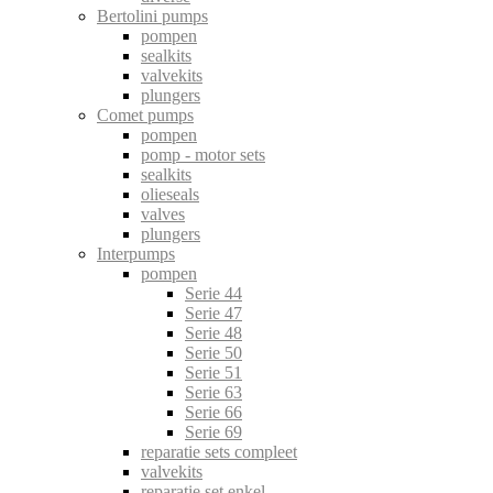
Bertolini pumps
pompen
sealkits
valvekits
plungers
Comet pumps
pompen
pomp - motor sets
sealkits
olieseals
valves
plungers
Interpumps
pompen
Serie 44
Serie 47
Serie 48
Serie 50
Serie 51
Serie 63
Serie 66
Serie 69
reparatie sets compleet
valvekits
reparatie set enkel