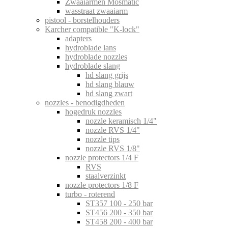
Zwaaiarmen Mosmatic
wasstraat zwaaiarm
pistool - borstelhouders
Karcher compatible "K-lock"
adapters
hydroblade lans
hydroblade nozzles
hydroblade slang
hd slang grijs
hd slang blauw
hd slang zwart
nozzles - benodigdheden
hogedruk nozzles
nozzle keramisch 1/4"
nozzle RVS 1/4"
nozzle tips
nozzle RVS 1/8"
nozzle protectors 1/4 F
RVS
staalverzinkt
nozzle protectors 1/8 F
turbo - roterend
ST357 100 - 250 bar
ST456 200 - 350 bar
ST458 200 - 400 bar