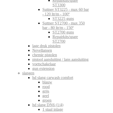
Repairkits/spare
ST3300
Suttner ST3225 - max 60 bar
- 120 ltr/m - 100º
ST3225 guns
Suttner ST2700 - max 350
bar - 80 ltr/m - 150º
ST2700 guns
Repairkits/spare
ST2700
lage druk pistolen
Nevellansen
chemie pistolen
pistool aansluiting / lans aansluiting
voetschakelaar
gun extension
slangen
hd slang carwash comfort
blauw
rood
grijs
geel
groen
hd slang DN6 (1/4)
1 staal inlage