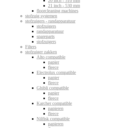
20 inch - 510 mm
21 inch - 530 mm
floorcleaning machines
stofzuig systemen
stofzuigers - randapparatuur
stofzuigers
randapparatuur
spareparts
stofzuigers
Filters
stofzuiger zakken
Alto compatible
papier
fleece
Electrolux compatible
papier
fleece
Ghibli compatible
papier
fleece
Karcher compatible
papieren
fleece
Nilfisk compatible
papieren