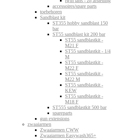
twin lans - zij afstelling
accessoires/spare parts
toebehoren
Sandblast kit
ST355 hobby sandblast 150
bar
ST55 sandblast kit 200 bar
ST55 sandblastkit -
M21 F
ST55 sandblastkit - 1/4
M
ST55 sandblastkit -
M22 F
ST55 sandblastkit -
M22 M
ST55 sandblastkit -
KEW
ST55 sandblastkit -
M18 F
ST555 sandblastkit 500 bar
spareparts
gun extensions
zwaaiarmen
Zwaaiarmen CWW
Zwaaiarmen Easywash365+