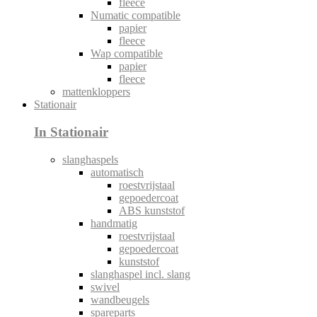
fleece
Numatic compatible
papier
fleece
Wap compatible
papier
fleece
mattenkloppers
Stationair
In Stationair
slanghaspels
automatisch
roestvrijstaal
gepoedercoat
ABS kunststof
handmatig
roestvrijstaal
gepoedercoat
kunststof
slanghaspel incl. slang
swivel
wandbeugels
spareparts