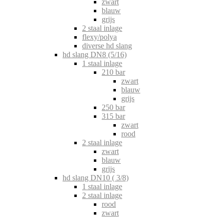
zwart
blauw
grijs
2 staal inlage
flexy/polya
diverse hd slang
hd slang DN8 (5/16)
1 staal inlage
210 bar
zwart
blauw
grijs
250 bar
315 bar
zwart
rood
2 staal inlage
zwart
blauw
grijs
hd slang DN10 ( 3/8)
1 staal inlage
2 staal inlage
rood
zwart