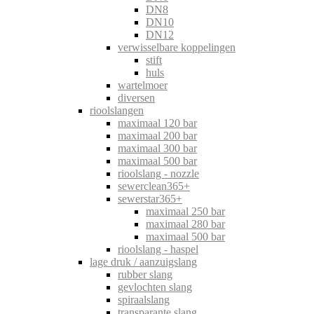
DN8
DN10
DN12
verwisselbare koppelingen
stift
huls
wartelmoer
diversen
rioolslangen
maximaal 120 bar
maximaal 200 bar
maximaal 300 bar
maximaal 500 bar
rioolslang - nozzle
sewerclean365+
sewerstar365+
maximaal 250 bar
maximaal 280 bar
maximaal 500 bar
rioolslang - haspel
lage druk / aanzuigslang
rubber slang
gevlochten slang
spiraalslang
transparante slang