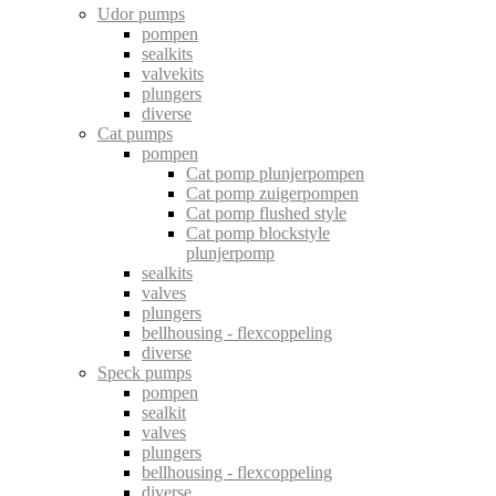
Udor pumps
pompen
sealkits
valvekits
plungers
diverse
Cat pumps
pompen
Cat pomp plunjerpompen
Cat pomp zuigerpompen
Cat pomp flushed style
Cat pomp blockstyle
plunjerpomp
sealkits
valves
plungers
bellhousing - flexcoppeling
diverse
Speck pumps
pompen
sealkit
valves
plungers
bellhousing - flexcoppeling
diverse