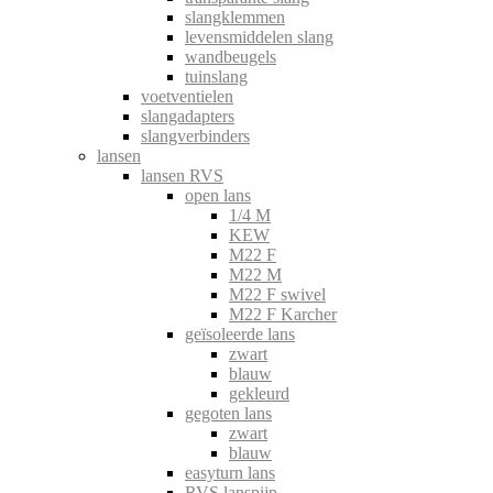
slangklemmen
levensmiddelen slang
wandbeugels
tuinslang
voetventielen
slangadapters
slangverbinders
lansen
lansen RVS
open lans
1/4 M
KEW
M22 F
M22 M
M22 F swivel
M22 F Karcher
geïsoleerde lans
zwart
blauw
gekleurd
gegoten lans
zwart
blauw
easyturn lans
RVS lanspijp