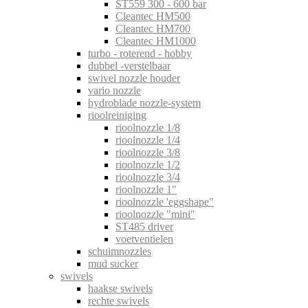
ST559 300 - 600 bar
Cleantec HM500
Cleantec HM700
Cleantec HM1000
turbo - roterend - hobby
dubbel -verstelbaar
swivel nozzle houder
vario nozzle
hydroblade nozzle-system
rioolreiniging
rioolnozzle 1/8
rioolnozzle 1/4
rioolnozzle 3/8
rioolnozzle 1/2
rioolnozzle 3/4
rioolnozzle 1"
rioolnozzle 'eggshape"
rioolnozzle "mini"
ST485 driver
voetventielen
schuimnozzles
mud sucker
swivels
haakse swivels
rechte swivels