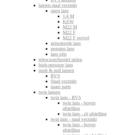
lansen staal verzinkt
open lans
1/4 M
KEW
M22 M
M22 F
M22 F swivel
geïsoleerde lans
gegoten lans
lans pijp
telescoop/borstel stelen
high-pressure lans
push & pull lansen
RVS
Staal verzinkt
spare parts
twin lansen
twin lans - RVS
twin lans - boven
afstelling
twin lans - zij afstelling
twin lans - staal verzinkt
twin lans - boven
afstelling