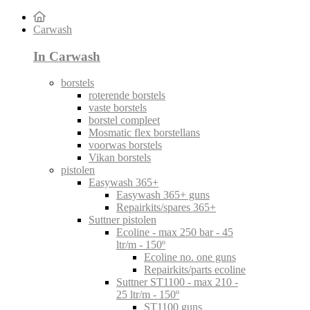
Carwash
In Carwash
borstels
roterende borstels
vaste borstels
borstel compleet
Mosmatic flex borstellans
voorwas borstels
Vikan borstels
pistolen
Easywash 365+
Easywash 365+ guns
Repairkits/spares 365+
Suttner pistolen
Ecoline - max 250 bar - 45
ltr/m - 150º
Ecoline no. one guns
Repairkits/parts ecoline
Suttner ST1100 - max 210 -
25 ltr/m - 150º
ST1100 guns