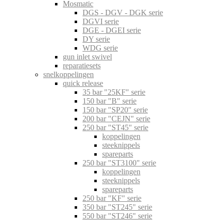
Mosmatic
DGS - DGV - DGK serie
DGVI serie
DGE - DGEI serie
DY serie
WDG serie
gun inlet swivel
reparatiesets
snelkoppelingen
quick release
35 bar "25KF" serie
150 bar "B" serie
150 bar "SP20" serie
200 bar "CEJN" serie
250 bar "ST45" serie
koppelingen
steeknippels
spareparts
250 bar "ST3100" serie
koppelingen
steeknippels
spareparts
250 bar "KF" serie
350 bar "ST245" serie
550 bar "ST246" serie