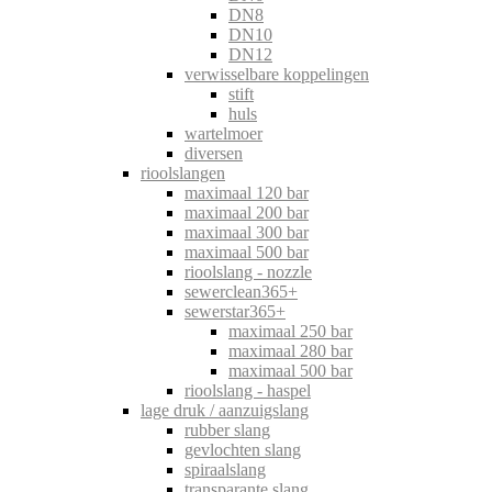
DN8
DN10
DN12
verwisselbare koppelingen
stift
huls
wartelmoer
diversen
rioolslangen
maximaal 120 bar
maximaal 200 bar
maximaal 300 bar
maximaal 500 bar
rioolslang - nozzle
sewerclean365+
sewerstar365+
maximaal 250 bar
maximaal 280 bar
maximaal 500 bar
rioolslang - haspel
lage druk / aanzuigslang
rubber slang
gevlochten slang
spiraalslang
transparante slang