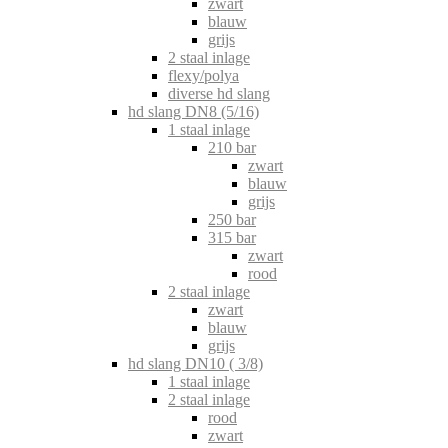
zwart
blauw
grijs
2 staal inlage
flexy/polya
diverse hd slang
hd slang DN8 (5/16)
1 staal inlage
210 bar
zwart
blauw
grijs
250 bar
315 bar
zwart
rood
2 staal inlage
zwart
blauw
grijs
hd slang DN10 ( 3/8)
1 staal inlage
2 staal inlage
rood
zwart