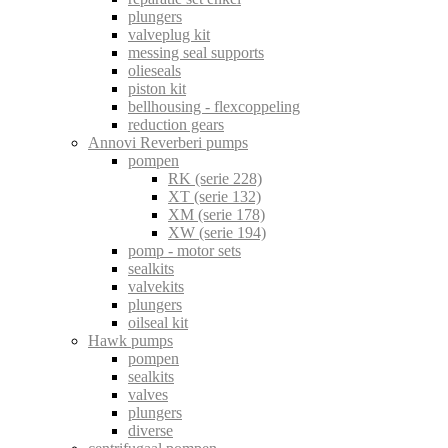
plungers
valveplug kit
messing seal supports
olieseals
piston kit
bellhousing - flexcoppeling
reduction gears
Annovi Reverberi pumps
pompen
RK (serie 228)
XT (serie 132)
XM (serie 178)
XW (serie 194)
pomp - motor sets
sealkits
valvekits
plungers
oilseal kit
Hawk pumps
pompen
sealkits
valves
plungers
diverse