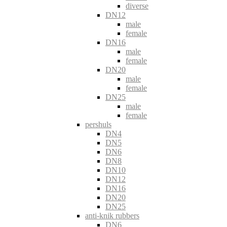
diverse
DN12
male
female
DN16
male
female
DN20
male
female
DN25
male
female
pershuls
DN4
DN5
DN6
DN8
DN10
DN12
DN16
DN20
DN25
anti-knik rubbers
DN6