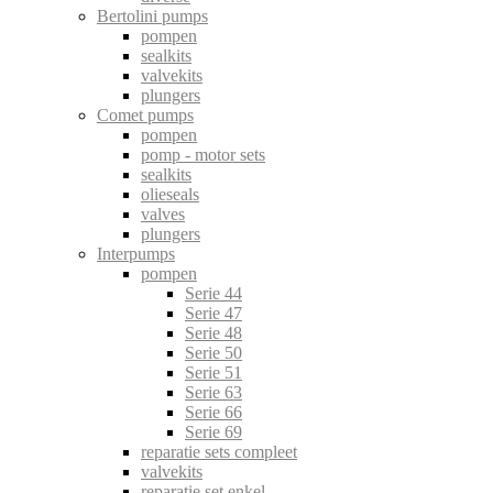
Bertolini pumps
pompen
sealkits
valvekits
plungers
Comet pumps
pompen
pomp - motor sets
sealkits
olieseals
valves
plungers
Interpumps
pompen
Serie 44
Serie 47
Serie 48
Serie 50
Serie 51
Serie 63
Serie 66
Serie 69
reparatie sets compleet
valvekits
reparatie set enkel