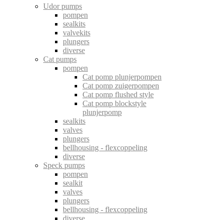
Udor pumps
pompen
sealkits
valvekits
plungers
diverse
Cat pumps
pompen
Cat pomp plunjerpompen
Cat pomp zuigerpompen
Cat pomp flushed style
Cat pomp blockstyle
plunjerpomp
sealkits
valves
plungers
bellhousing - flexcoppeling
diverse
Speck pumps
pompen
sealkit
valves
plungers
bellhousing - flexcoppeling
diverse