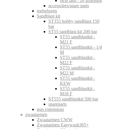
twin lans - zij afstelling
accessoires/spare parts
toebehoren
Sandblast kit
ST355 hobby sandblast 150
bar
ST55 sandblast kit 200 bar
ST55 sandblastkit -
M21 F
ST55 sandblastkit - 1/4
M
ST55 sandblastkit -
M22 F
ST55 sandblastkit -
M22 M
ST55 sandblastkit -
KEW
ST55 sandblastkit -
M18 F
ST555 sandblastkit 500 bar
spareparts
gun extensions
zwaaiarmen
Zwaaiarmen CWW
Zwaaiarmen Easywash365+