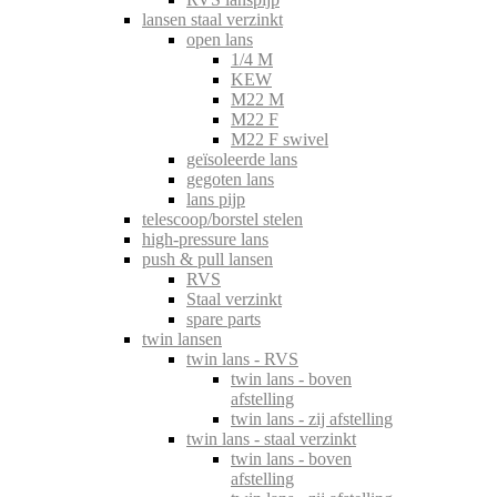
lansen staal verzinkt
open lans
1/4 M
KEW
M22 M
M22 F
M22 F swivel
geïsoleerde lans
gegoten lans
lans pijp
telescoop/borstel stelen
high-pressure lans
push & pull lansen
RVS
Staal verzinkt
spare parts
twin lansen
twin lans - RVS
twin lans - boven
afstelling
twin lans - zij afstelling
twin lans - staal verzinkt
twin lans - boven
afstelling