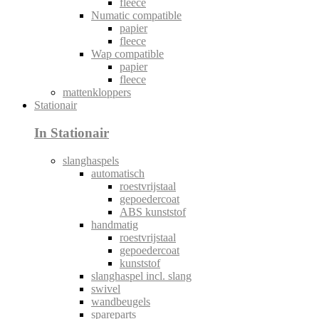
fleece
Numatic compatible
papier
fleece
Wap compatible
papier
fleece
mattenkloppers
Stationair
In Stationair
slanghaspels
automatisch
roestvrijstaal
gepoedercoat
ABS kunststof
handmatig
roestvrijstaal
gepoedercoat
kunststof
slanghaspel incl. slang
swivel
wandbeugels
spareparts