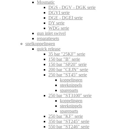
Mosmatic
DGS - DGV - DGK serie
DGVI serie
DGE - DGEI serie
DY serie
WDG serie
gun inlet swivel
reparatiesets
snelkoppelingen
quick release
35 bar "25KF" serie
150 bar "B" serie
150 bar "SP20" serie
200 bar "CEJN" serie
250 bar "ST45" serie
koppelingen
steeknippels
spareparts
250 bar "ST3100" serie
koppelingen
steeknippels
spareparts
250 bar "KF" serie
350 bar "ST245" serie
550 bar "ST246" serie