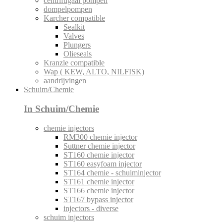
centrifugaal pompen
dompelpompen
Karcher compatible
Sealkit
Valves
Plungers
Olieseals
Kranzle compatible
Wap ( KEW, ALTO, NILFISK)
aandrijvingen
Schuim/Chemie
In Schuim/Chemie
chemie injectors
RM300 chemie injector
Suttner chemie injector
ST160 chemie injector
ST160 easyfoam injector
ST164 chemie - schuiminjector
ST161 chemie injector
ST166 chemie injector
ST167 bypass injector
injectors - diverse
schuim injectors