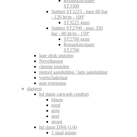
Repairkits/spare
ST3300
Suttner ST3225 - max 60 bar
- 120 ltr/m - 100º
ST3225 guns
Suttner ST2700 - max 350
bar - 80 ltr/m - 150º
ST2700 guns
Repairkits/spare
ST2700
lage druk pistolen
Nevellansen
chemie pistolen
pistool aansluiting / lans aansluiting
voetschakelaar
gun extension
slangen
hd slang carwash comfort
blauw
rood
grijs
geel
groen
hd slang DN6 (1/4)
1 staal inlage