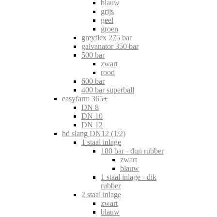
blauw
grijs
geel
groen
greyflex 275 bar
galvanator 350 bar
500 bar
zwart
rood
600 bar
400 bar superball
easyfarm 365+
DN 8
DN 10
DN 12
hd slang DN12 (1/2)
1 staal inlage
180 bar - dun rubber
zwart
blauw
1 staal inlage - dik
rubber
2 staal inlage
zwart
blauw