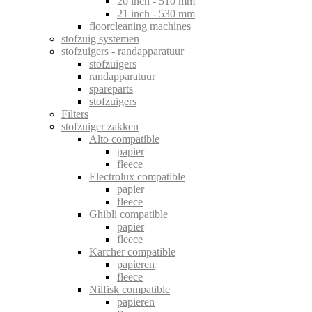
20 inch - 510 mm
21 inch - 530 mm
floorcleaning machines
stofzuig systemen
stofzuigers - randapparatuur
stofzuigers
randapparatuur
spareparts
stofzuigers
Filters
stofzuiger zakken
Alto compatible
papier
fleece
Electrolux compatible
papier
fleece
Ghibli compatible
papier
fleece
Karcher compatible
papieren
fleece
Nilfisk compatible
papieren