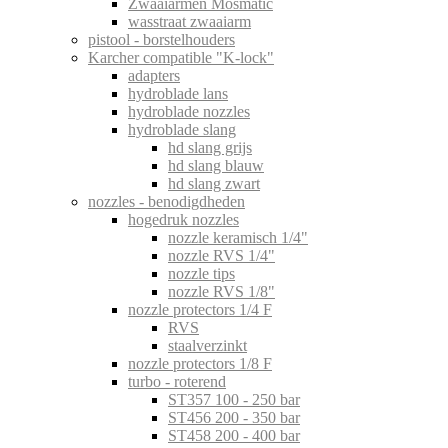
Zwaaiarmen Mosmatic
wasstraat zwaaiarm
pistool - borstelhouders
Karcher compatible "K-lock"
adapters
hydroblade lans
hydroblade nozzles
hydroblade slang
hd slang grijs
hd slang blauw
hd slang zwart
nozzles - benodigdheden
hogedruk nozzles
nozzle keramisch 1/4"
nozzle RVS 1/4"
nozzle tips
nozzle RVS 1/8"
nozzle protectors 1/4 F
RVS
staalverzinkt
nozzle protectors 1/8 F
turbo - roterend
ST357 100 - 250 bar
ST456 200 - 350 bar
ST458 200 - 400 bar