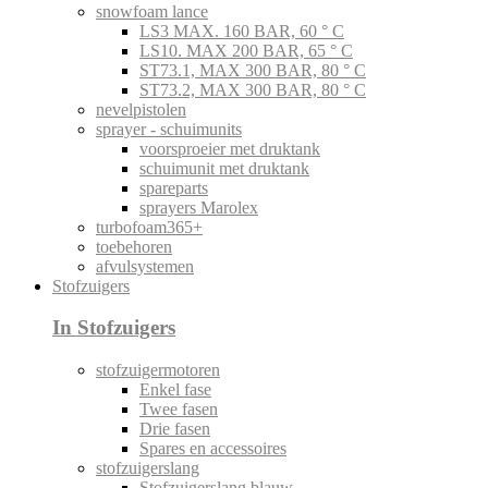
snowfoam lance
LS3 MAX. 160 BAR, 60 ° C
LS10. MAX 200 BAR, 65 ° C
ST73.1, MAX 300 BAR, 80 ° C
ST73.2, MAX 300 BAR, 80 ° C
nevelpistolen
sprayer - schuimunits
voorsproeier met druktank
schuimunit met druktank
spareparts
sprayers Marolex
turbofoam365+
toebehoren
afvulsystemen
Stofzuigers
In Stofzuigers
stofzuigermotoren
Enkel fase
Twee fasen
Drie fasen
Spares en accessoires
stofzuigerslang
Stofzuigerslang blauw