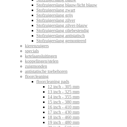
Stofzuigerslang blauw/licht blauw
Stofzuigerslang zwart
Stofzuigerslang grijs
Stofzuigerslang zilver
Stofzuigerslang zilver-blauw
Stofzuigerslang oliebestendig
Stofzuigerslang antistatisch
Stofzuigerslang gemonteerd
kierenzuigers
specials
ketelaansluitingen
koppelingen/stelen
zuigmonden
antistatische toebehoren
floorcleaning
floorcleaning pads
12 inch - 305 mm
13 inch - 325 mm
14 inch - 355 mm
15 inch - 380 mm
16 inch - 410 mm
17 inch - 430 mm
18 inch - 460 mm
19 inch - 480 mm