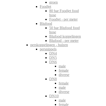
groen
Foodjet
80 bar Foodjet food
hose
Foodjet - per meter
Blufood
50 bar Blufood food
hose
Blufood koppelingen
Blufood - per meter
perskoppelingen - hulzen
persnippels
DN4
DN5
DN6
male
female
diverse
DN8
female
male
diverse
DN10
male
female