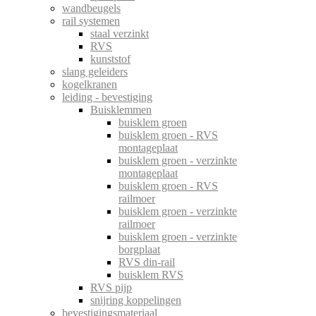
wandbeugels
rail systemen
staal verzinkt
RVS
kunststof
slang geleiders
kogelkranen
leiding - bevestiging
Buisklemmen
buisklem groen
buisklem groen - RVS
montageplaat
buisklem groen - verzinkte
montageplaat
buisklem groen - RVS
railmoer
buisklem groen - verzinkte
railmoer
buisklem groen - verzinkte
borgplaat
RVS din-rail
buisklem RVS
RVS pijp
snijring koppelingen
bevestigingsmateriaal