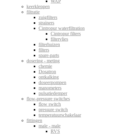
WAP
keerkleppen
filtratie
zuigfilters
strainers
Cintropur waterfiltration
Cintropur filters
filtervlies
filterhuizen
filters
spare-parts
dosering - meting
chemie
Dosatron
ontkalking
doseerpompen
manometers
pulsatiedemper
flow-pressure switches
flow switch
pressure switch
temperatuurschakelaar
fittingen
male - male
RVS