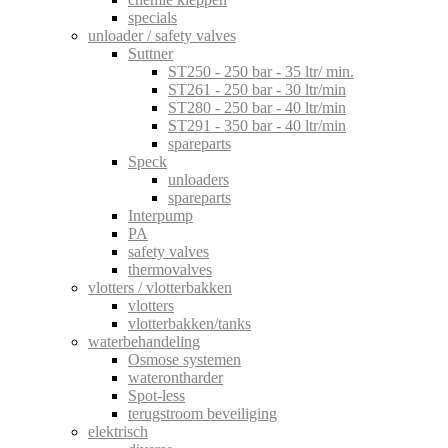
specials
unloader / safety valves
Suttner
ST250 - 250 bar - 35 ltr/ min.
ST261 - 250 bar - 30 ltr/min
ST280 - 250 bar - 40 ltr/min
ST291 - 350 bar - 40 ltr/min
spareparts
Speck
unloaders
spareparts
Interpump
PA
safety valves
thermovalves
vlotters / vlotterbakken
vlotters
vlotterbakken/tanks
waterbehandeling
Osmose systemen
waterontharder
Spot-less
terugstroom beveiliging
elektrisch