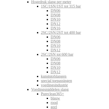
Hogedruk slang per meter
1SC/1SN/1ST tot 315 bar
DN06
DN08
DN10
DN12
DN16
2SC/2SN/2ST tot 400 bar
DN06
DN08
DN10
DN12
2SC/2SN tot 600 bar
DN06
DN08
DN10
DN12
kunststofslangen
special toepassingen
voedingsindustrie
Voedingsmiddelen slang
Pureclean365+
blauw
rood
geel