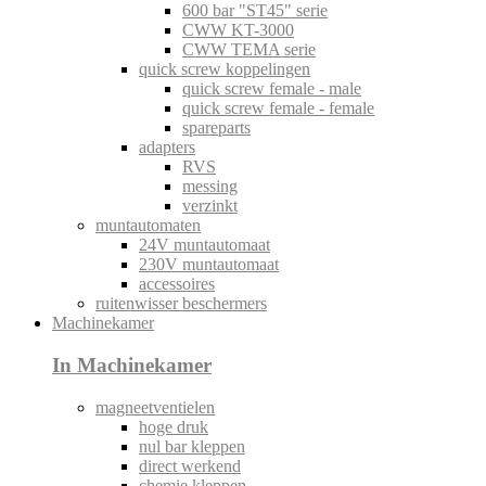
600 bar "ST45" serie
CWW KT-3000
CWW TEMA serie
quick screw koppelingen
quick screw female - male
quick screw female - female
spareparts
adapters
RVS
messing
verzinkt
muntautomaten
24V muntautomaat
230V muntautomaat
accessoires
ruitenwisser beschermers
Machinekamer
In Machinekamer
magneetventielen
hoge druk
nul bar kleppen
direct werkend
chemie kleppen