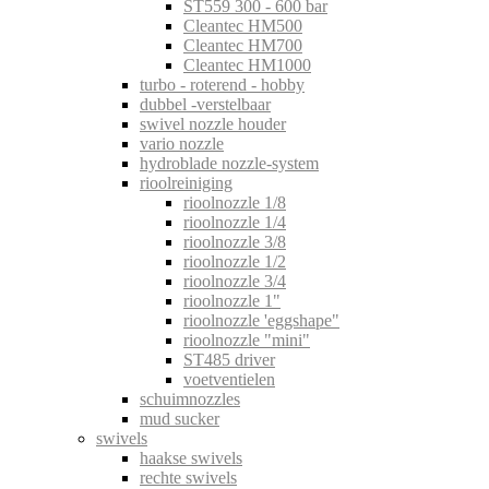
ST559 300 - 600 bar
Cleantec HM500
Cleantec HM700
Cleantec HM1000
turbo - roterend - hobby
dubbel -verstelbaar
swivel nozzle houder
vario nozzle
hydroblade nozzle-system
rioolreiniging
rioolnozzle 1/8
rioolnozzle 1/4
rioolnozzle 3/8
rioolnozzle 1/2
rioolnozzle 3/4
rioolnozzle 1"
rioolnozzle 'eggshape"
rioolnozzle "mini"
ST485 driver
voetventielen
schuimnozzles
mud sucker
swivels
haakse swivels
rechte swivels