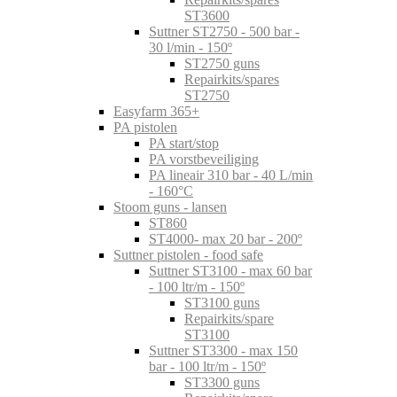
ST3600
Suttner ST2750 - 500 bar -
30 l/min - 150º
ST2750 guns
Repairkits/spares
ST2750
Easyfarm 365+
PA pistolen
PA start/stop
PA vorstbeveiliging
PA lineair 310 bar - 40 L/min
- 160°C
Stoom guns - lansen
ST860
ST4000- max 20 bar - 200º
Suttner pistolen - food safe
Suttner ST3100 - max 60 bar
- 100 ltr/m - 150º
ST3100 guns
Repairkits/spare
ST3100
Suttner ST3300 - max 150
bar - 100 ltr/m - 150º
ST3300 guns