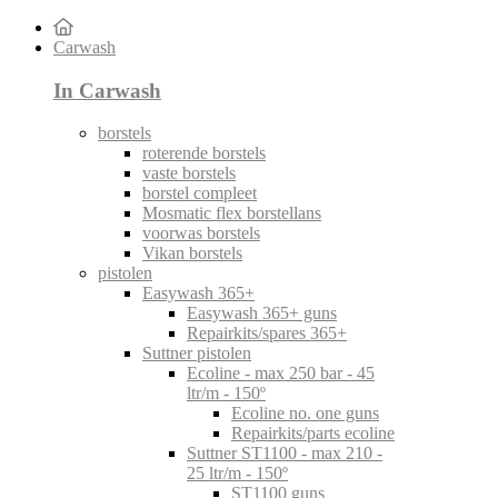
Carwash
In Carwash
borstels
roterende borstels
vaste borstels
borstel compleet
Mosmatic flex borstellans
voorwas borstels
Vikan borstels
pistolen
Easywash 365+
Easywash 365+ guns
Repairkits/spares 365+
Suttner pistolen
Ecoline - max 250 bar - 45
ltr/m - 150º
Ecoline no. one guns
Repairkits/parts ecoline
Suttner ST1100 - max 210 -
25 ltr/m - 150º
ST1100 guns