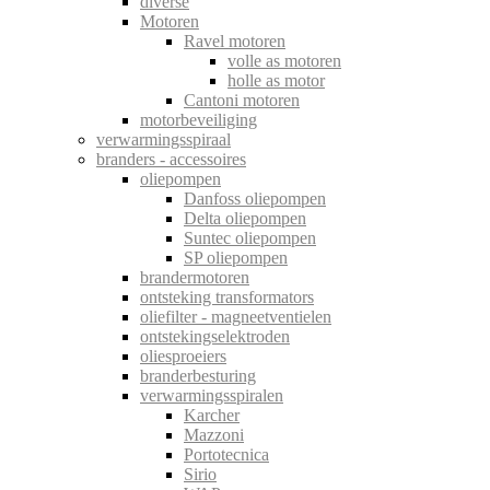
diverse
Motoren
Ravel motoren
volle as motoren
holle as motor
Cantoni motoren
motorbeveiliging
verwarmingsspiraal
branders - accessoires
oliepompen
Danfoss oliepompen
Delta oliepompen
Suntec oliepompen
SP oliepompen
brandermotoren
ontsteking transformators
oliefilter - magneetventielen
ontstekingselektroden
oliesproeiers
branderbesturing
verwarmingsspiralen
Karcher
Mazzoni
Portotecnica
Sirio