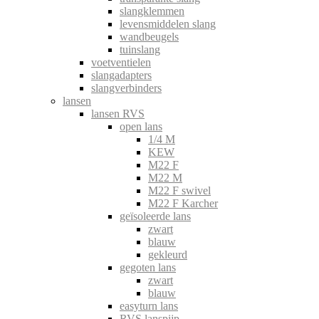
slangklemmen
levensmiddelen slang
wandbeugels
tuinslang
voetventielen
slangadapters
slangverbinders
lansen
lansen RVS
open lans
1/4 M
KEW
M22 F
M22 M
M22 F swivel
M22 F Karcher
geïsoleerde lans
zwart
blauw
gekleurd
gegoten lans
zwart
blauw
easyturn lans
RVS lanspijp