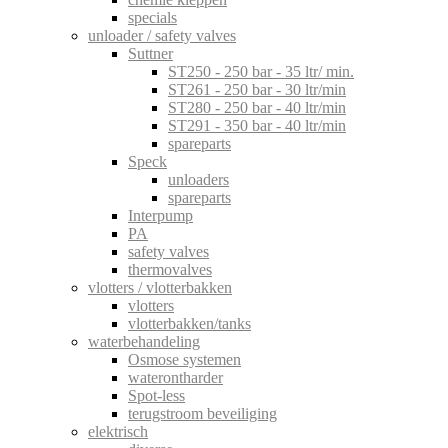
specials
unloader / safety valves
Suttner
ST250 - 250 bar - 35 ltr/ min.
ST261 - 250 bar - 30 ltr/min
ST280 - 250 bar - 40 ltr/min
ST291 - 350 bar - 40 ltr/min
spareparts
Speck
unloaders
spareparts
Interpump
PA
safety valves
thermovalves
vlotters / vlotterbakken
vlotters
vlotterbakken/tanks
waterbehandeling
Osmose systemen
waterontharder
Spot-less
terugstroom beveiliging
elektrisch