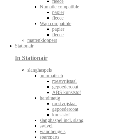
fleece
Numatic compatible
papier
fleece
Wap compatible
papier
fleece
mattenkloppers
Stationair
In Stationair
slanghaspels
automatisch
roestvrijstaal
gepoedercoat
ABS kunststof
handmatig
roestvrijstaal
gepoedercoat
kunststof
slanghaspel incl. slang
swivel
wandbeugels
spareparts