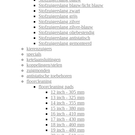
Stofzuigerslang blauw/licht blauw
Stofzuigerslang zwart
Stofzuigerslang grijs
Stofzuigerslang zilver
Stofzuigerslang zilver-blauw
Stofzuigerslang oliebestendig
Stofzuigerslang antistatisch
Stofzuigerslang gemonteerd
kierenzuigers
specials
ketelaansluitingen
koppelingen/stelen
zuigmonden
antistatische toebehoren
floorcleaning
floorcleaning pads
12 inch - 305 mm
13 inch - 325 mm
14 inch - 355 mm
15 inch - 380 mm
16 inch - 410 mm
17 inch - 430 mm
18 inch - 460 mm
19 inch - 480 mm