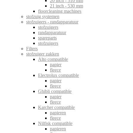
20 inch - 510 mm
21 inch - 530 mm
floorcleaning machines
stofzuig systemen
stofzuigers - randapparatuur
stofzuigers
randapparatuur
spareparts
stofzuigers
Filters
stofzuiger zakken
Alto compatible
papier
fleece
Electrolux compatible
papier
fleece
Ghibli compatible
papier
fleece
Karcher compatible
papieren
fleece
Nilfisk compatible
papieren