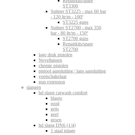
Repairkits/spare
ST3300
Suttner ST3225 - max 60 bar
- 120 ltr/m - 100º
ST3225 guns
Suttner ST2700 - max 350
bar - 80 ltr/m - 150º
ST2700 guns
Repairkits/spare
ST2700
lage druk pistolen
Nevellansen
chemie pistolen
pistool aansluiting / lans aansluiting
voetschakelaar
gun extension
slangen
hd slang carwash comfort
blauw
rood
grijs
geel
groen
hd slang DN6 (1/4)
1 staal inlage