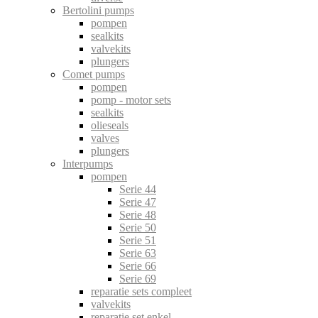
Bertolini pumps
pompen
sealkits
valvekits
plungers
Comet pumps
pompen
pomp - motor sets
sealkits
olieseals
valves
plungers
Interpumps
pompen
Serie 44
Serie 47
Serie 48
Serie 50
Serie 51
Serie 63
Serie 66
Serie 69
reparatie sets compleet
valvekits
reparatie set enkel