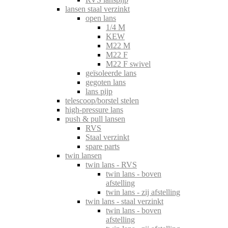
lansen staal verzinkt
open lans
1/4 M
KEW
M22 M
M22 F
M22 F swivel
geïsoleerde lans
gegoten lans
lans pijp
telescoop/borstel stelen
high-pressure lans
push & pull lansen
RVS
Staal verzinkt
spare parts
twin lansen
twin lans - RVS
twin lans - boven
afstelling
twin lans - zij afstelling
twin lans - staal verzinkt
twin lans - boven
afstelling