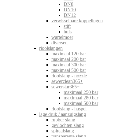
DN8
DN10
DN12
verwisselbare koppelingen
stift
huls
wartelmoer
diversen
rioolslangen
maximaal 120 bar
maximaal 200 bar
maximaal 300 bar
maximaal 500 bar
rioolslang - nozzle
sewerclean365+
sewerstar365+
maximaal 250 bar
maximaal 280 bar
maximaal 500 bar
rioolslang - haspel
lage druk / aanzuigslang
rubber slang
gevlochten slang
spiraalslang
transparante slang