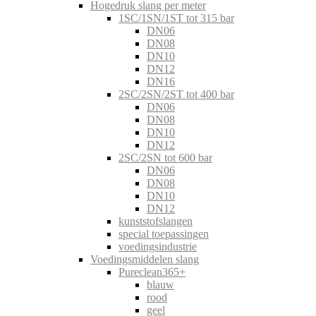
Hogedruk slang per meter
1SC/1SN/1ST tot 315 bar
DN06
DN08
DN10
DN12
DN16
2SC/2SN/2ST tot 400 bar
DN06
DN08
DN10
DN12
2SC/2SN tot 600 bar
DN06
DN08
DN10
DN12
kunststofslangen
special toepassingen
voedingsindustrie
Voedingsmiddelen slang
Pureclean365+
blauw
rood
geel