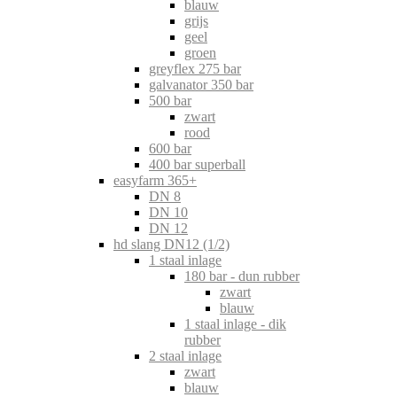
blauw
grijs
geel
groen
greyflex 275 bar
galvanator 350 bar
500 bar
zwart
rood
600 bar
400 bar superball
easyfarm 365+
DN 8
DN 10
DN 12
hd slang DN12 (1/2)
1 staal inlage
180 bar - dun rubber
zwart
blauw
1 staal inlage - dik
rubber
2 staal inlage
zwart
blauw