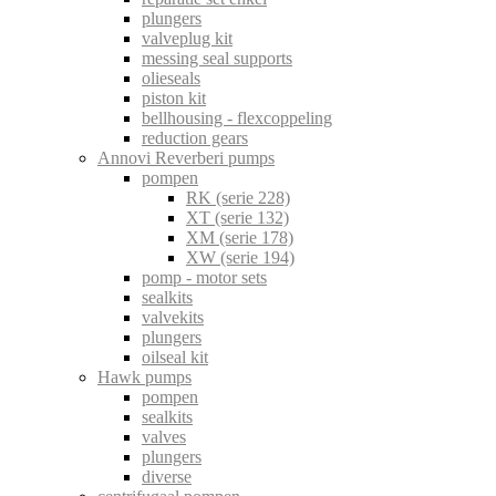
plungers
valveplug kit
messing seal supports
olieseals
piston kit
bellhousing - flexcoppeling
reduction gears
Annovi Reverberi pumps
pompen
RK (serie 228)
XT (serie 132)
XM (serie 178)
XW (serie 194)
pomp - motor sets
sealkits
valvekits
plungers
oilseal kit
Hawk pumps
pompen
sealkits
valves
plungers
diverse