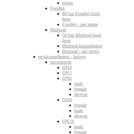
groen
Foodjet
80 bar Foodjet food
hose
Foodjet - per meter
Blufood
50 bar Blufood food
hose
Blufood koppelingen
Blufood - per meter
perskoppelingen - hulzen
persnippels
DN4
DN5
DN6
male
female
diverse
DN8
female
male
diverse
DN10
male
female