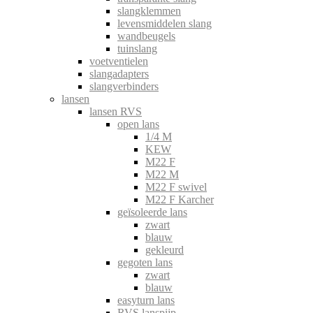
slangklemmen
levensmiddelen slang
wandbeugels
tuinslang
voetventielen
slangadapters
slangverbinders
lansen
lansen RVS
open lans
1/4 M
KEW
M22 F
M22 M
M22 F swivel
M22 F Karcher
geïsoleerde lans
zwart
blauw
gekleurd
gegoten lans
zwart
blauw
easyturn lans
RVS lanspijp