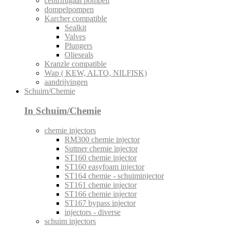
centrifugaal pompen
dompelpompen
Karcher compatible
Sealkit
Valves
Plungers
Olieseals
Kranzle compatible
Wap ( KEW, ALTO, NILFISK)
aandrijvingen
Schuim/Chemie
In Schuim/Chemie
chemie injectors
RM300 chemie injector
Suttner chemie injector
ST160 chemie injector
ST160 easyfoam injector
ST164 chemie - schuiminjector
ST161 chemie injector
ST166 chemie injector
ST167 bypass injector
injectors - diverse
schuim injectors