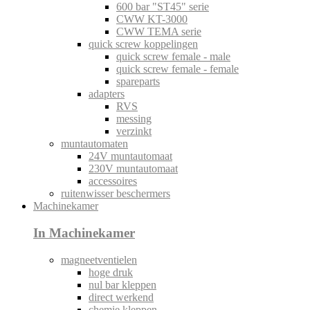
600 bar "ST45" serie
CWW KT-3000
CWW TEMA serie
quick screw koppelingen
quick screw female - male
quick screw female - female
spareparts
adapters
RVS
messing
verzinkt
muntautomaten
24V muntautomaat
230V muntautomaat
accessoires
ruitenwisser beschermers
Machinekamer
In Machinekamer
magneetventielen
hoge druk
nul bar kleppen
direct werkend
chemie kleppen