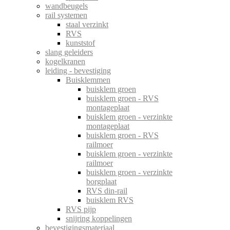
wandbeugels
rail systemen
staal verzinkt
RVS
kunststof
slang geleiders
kogelkranen
leiding - bevestiging
Buisklemmen
buisklem groen
buisklem groen - RVS
montageplaat
buisklem groen - verzinkte
montageplaat
buisklem groen - RVS
railmoer
buisklem groen - verzinkte
railmoer
buisklem groen - verzinkte
borgplaat
RVS din-rail
buisklem RVS
RVS pijp
snijring koppelingen
bevestigingsmateriaal