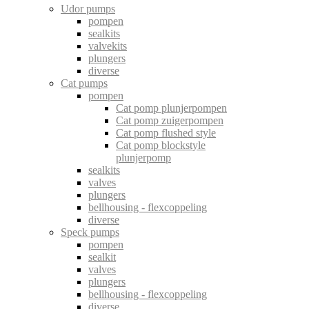
Udor pumps
pompen
sealkits
valvekits
plungers
diverse
Cat pumps
pompen
Cat pomp plunjerpompen
Cat pomp zuigerpompen
Cat pomp flushed style
Cat pomp blockstyle
plunjerpomp
sealkits
valves
plungers
bellhousing - flexcoppeling
diverse
Speck pumps
pompen
sealkit
valves
plungers
bellhousing - flexcoppeling
diverse