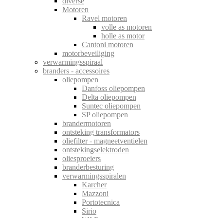
diverse
Motoren
Ravel motoren
volle as motoren
holle as motor
Cantoni motoren
motorbeveiliging
verwarmingsspiraal
branders - accessoires
oliepompen
Danfoss oliepompen
Delta oliepompen
Suntec oliepompen
SP oliepompen
brandermotoren
ontsteking transformators
oliefilter - magneetventielen
ontstekingselektroden
oliesproeiers
branderbesturing
verwarmingsspiralen
Karcher
Mazzoni
Portotecnica
Sirio