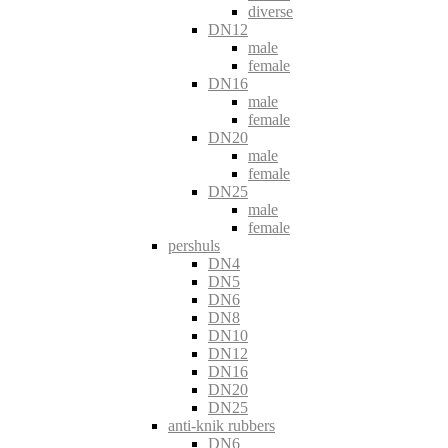
diverse
DN12
male
female
DN16
male
female
DN20
male
female
DN25
male
female
pershuls
DN4
DN5
DN6
DN8
DN10
DN12
DN16
DN20
DN25
anti-knik rubbers
DN6