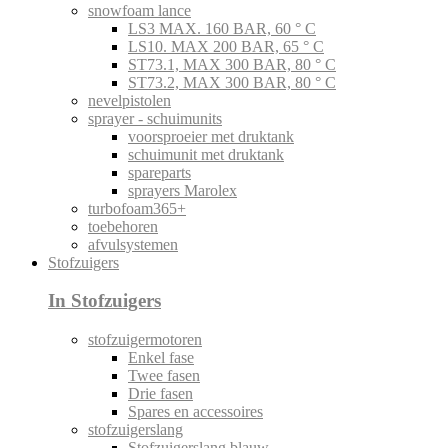
snowfoam lance
LS3 MAX. 160 BAR, 60 ° C
LS10. MAX 200 BAR, 65 ° C
ST73.1, MAX 300 BAR, 80 ° C
ST73.2, MAX 300 BAR, 80 ° C
nevelpistolen
sprayer - schuimunits
voorsproeier met druktank
schuimunit met druktank
spareparts
sprayers Marolex
turbofoam365+
toebehoren
afvulsystemen
Stofzuigers
In Stofzuigers
stofzuigermotoren
Enkel fase
Twee fasen
Drie fasen
Spares en accessoires
stofzuigerslang
Stofzuigerslang blauw