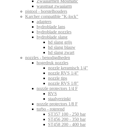
Zwaaiarmen Mosmatic
wasstraat zwaaiarm
pistool - borstelhouders
Karcher compatible "K-lock"
adapters
hydroblade lans
hydroblade nozzles
hydroblade slang
hd slang grijs
hd slang blauw
hd slang zwart
nozzles - benodigdheden
hogedruk nozzles
nozzle keramisch 1/4"
nozzle RVS 1/4"
nozzle tips
nozzle RVS 1/8"
nozzle protectors 1/4 F
RVS
staalverzinkt
nozzle protectors 1/8 F
turbo - roterend
ST357 100 - 250 bar
ST456 200 - 350 bar
ST458 200 - 400 bar