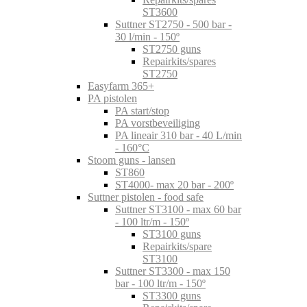
ST3600
Suttner ST2750 - 500 bar -
30 l/min - 150º
ST2750 guns
Repairkits/spares
ST2750
Easyfarm 365+
PA pistolen
PA start/stop
PA vorstbeveiliging
PA lineair 310 bar - 40 L/min
- 160°C
Stoom guns - lansen
ST860
ST4000- max 20 bar - 200º
Suttner pistolen - food safe
Suttner ST3100 - max 60 bar
- 100 ltr/m - 150º
ST3100 guns
Repairkits/spare
ST3100
Suttner ST3300 - max 150
bar - 100 ltr/m - 150º
ST3300 guns