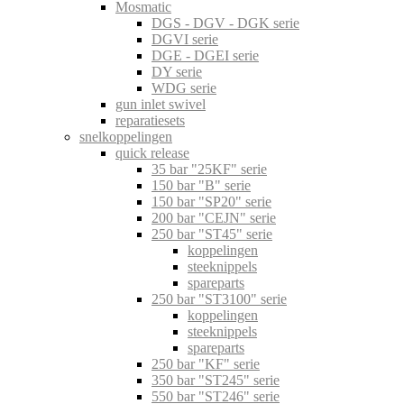
Mosmatic
DGS - DGV - DGK serie
DGVI serie
DGE - DGEI serie
DY serie
WDG serie
gun inlet swivel
reparatiesets
snelkoppelingen
quick release
35 bar "25KF" serie
150 bar "B" serie
150 bar "SP20" serie
200 bar "CEJN" serie
250 bar "ST45" serie
koppelingen
steeknippels
spareparts
250 bar "ST3100" serie
koppelingen
steeknippels
spareparts
250 bar "KF" serie
350 bar "ST245" serie
550 bar "ST246" serie