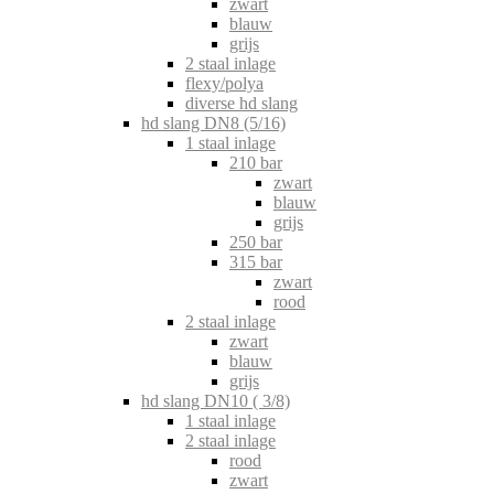
zwart
blauw
grijs
2 staal inlage
flexy/polya
diverse hd slang
hd slang DN8 (5/16)
1 staal inlage
210 bar
zwart
blauw
grijs
250 bar
315 bar
zwart
rood
2 staal inlage
zwart
blauw
grijs
hd slang DN10 ( 3/8)
1 staal inlage
2 staal inlage
rood
zwart