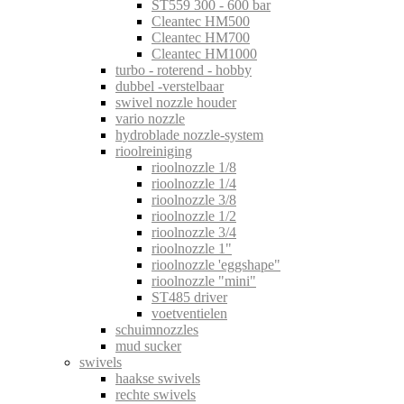
ST559 300 - 600 bar
Cleantec HM500
Cleantec HM700
Cleantec HM1000
turbo - roterend - hobby
dubbel -verstelbaar
swivel nozzle houder
vario nozzle
hydroblade nozzle-system
rioolreiniging
rioolnozzle 1/8
rioolnozzle 1/4
rioolnozzle 3/8
rioolnozzle 1/2
rioolnozzle 3/4
rioolnozzle 1"
rioolnozzle 'eggshape"
rioolnozzle "mini"
ST485 driver
voetventielen
schuimnozzles
mud sucker
swivels
haakse swivels
rechte swivels