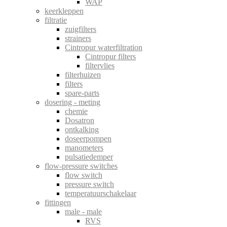
WAP
keerkleppen
filtratie
zuigfilters
strainers
Cintropur waterfiltration
Cintropur filters
filtervlies
filterhuizen
filters
spare-parts
dosering - meting
chemie
Dosatron
ontkalking
doseerpompen
manometers
pulsatiedemper
flow-pressure switches
flow switch
pressure switch
temperatuurschakelaar
fittingen
male - male
RVS