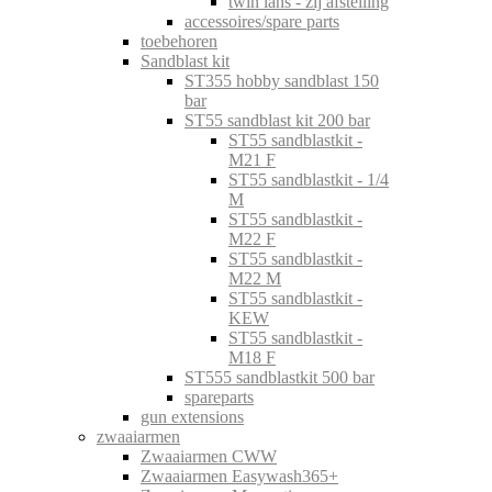
twin lans - zij afstelling
accessoires/spare parts
toebehoren
Sandblast kit
ST355 hobby sandblast 150
bar
ST55 sandblast kit 200 bar
ST55 sandblastkit -
M21 F
ST55 sandblastkit - 1/4
M
ST55 sandblastkit -
M22 F
ST55 sandblastkit -
M22 M
ST55 sandblastkit -
KEW
ST55 sandblastkit -
M18 F
ST555 sandblastkit 500 bar
spareparts
gun extensions
zwaaiarmen
Zwaaiarmen CWW
Zwaaiarmen Easywash365+