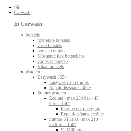
Carwash
In Carwash
borstels
roterende borstels
vaste borstels
borstel compleet
Mosmatic flex borstellans
voorwas borstels
Vikan borstels
pistolen
Easywash 365+
Easywash 365+ guns
Repairkits/spares 365+
Suttner pistolen
Ecoline - max 250 bar - 45
ltr/m - 150º
Ecoline no. one guns
Repairkits/parts ecoline
Suttner ST1100 - max 210 -
25 ltr/m - 150º
ST1100 guns