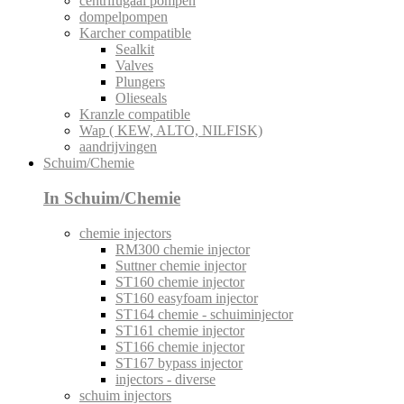
centrifugaal pompen
dompelpompen
Karcher compatible
Sealkit
Valves
Plungers
Olieseals
Kranzle compatible
Wap ( KEW, ALTO, NILFISK)
aandrijvingen
Schuim/Chemie
In Schuim/Chemie
chemie injectors
RM300 chemie injector
Suttner chemie injector
ST160 chemie injector
ST160 easyfoam injector
ST164 chemie - schuiminjector
ST161 chemie injector
ST166 chemie injector
ST167 bypass injector
injectors - diverse
schuim injectors