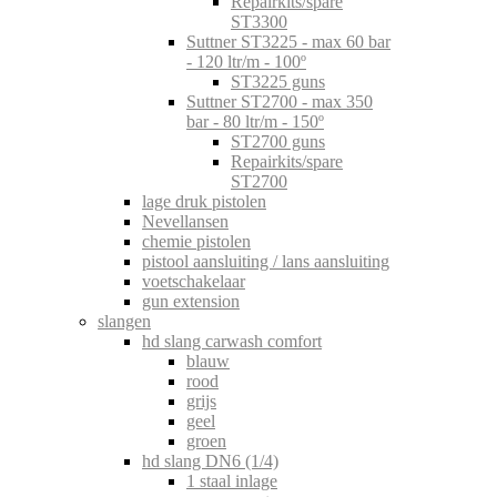
Repairkits/spare
ST3300
Suttner ST3225 - max 60 bar
- 120 ltr/m - 100º
ST3225 guns
Suttner ST2700 - max 350
bar - 80 ltr/m - 150º
ST2700 guns
Repairkits/spare
ST2700
lage druk pistolen
Nevellansen
chemie pistolen
pistool aansluiting / lans aansluiting
voetschakelaar
gun extension
slangen
hd slang carwash comfort
blauw
rood
grijs
geel
groen
hd slang DN6 (1/4)
1 staal inlage