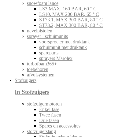
snowfoam lance
LS3 MAX. 160 BAR, 60 ° C
LS10. MAX 200 BAR, 65 ° C
ST73.1, MAX 300 BAR, 80 ° C
ST73.2, MAX 300 BAR, 80 ° C
nevelpistolen
sprayer - schuimunits
voorsproeier met druktank
schuimunit met druktank
spareparts
sprayers Marolex
turbofoam365+
toebehoren
afvulsystemen
Stofzuigers
In Stofzuigers
stofzuigermotoren
Enkel fase
Twee fasen
Drie fasen
Spares en accessoires
stofzuigerslang
Stofzuigerslang blauw