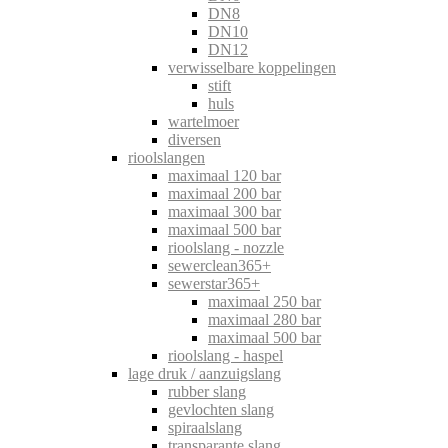
DN8
DN10
DN12
verwisselbare koppelingen
stift
huls
wartelmoer
diversen
rioolslangen
maximaal 120 bar
maximaal 200 bar
maximaal 300 bar
maximaal 500 bar
rioolslang - nozzle
sewerclean365+
sewerstar365+
maximaal 250 bar
maximaal 280 bar
maximaal 500 bar
rioolslang - haspel
lage druk / aanzuigslang
rubber slang
gevlochten slang
spiraalslang
transparante slang