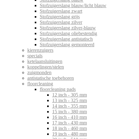
Stofzuigerslang blauw/licht blauw
Stofzuigerslang zwart
Stofzuigerslang grijs
Stofzuigerslang zilver
Stofzuigerslang zilver-blauw
Stofzuigerslang oliebestendig
Stofzuigerslang antistatisch
Stofzuigerslang gemonteerd
kierenzuigers
specials
ketelaansluitingen
koppelingen/stelen
zuigmonden
antistatische toebehoren
floorcleaning
floorcleaning pads
12 inch - 305 mm
13 inch - 325 mm
14 inch - 355 mm
15 inch - 380 mm
16 inch - 410 mm
17 inch - 430 mm
18 inch - 460 mm
19 inch - 480 mm