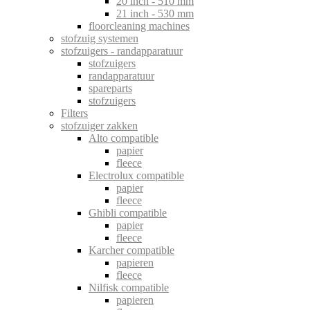
20 inch - 510 mm
21 inch - 530 mm
floorcleaning machines
stofzuig systemen
stofzuigers - randapparatuur
stofzuigers
randapparatuur
spareparts
stofzuigers
Filters
stofzuiger zakken
Alto compatible
papier
fleece
Electrolux compatible
papier
fleece
Ghibli compatible
papier
fleece
Karcher compatible
papieren
fleece
Nilfisk compatible
papieren