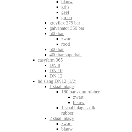
blauw
grijs
geel
groen
greyflex 275 bar
galvanator 350 bar
500 bar
zwart
rood
600 bar
400 bar superball
easyfarm 365+
DN 8
DN 10
DN 12
hd slang DN12 (1/2)
1 staal inlage
180 bar - dun rubber
zwart
blauw
1 staal inlage - dik
rubber
2 staal inlage
zwart
blauw