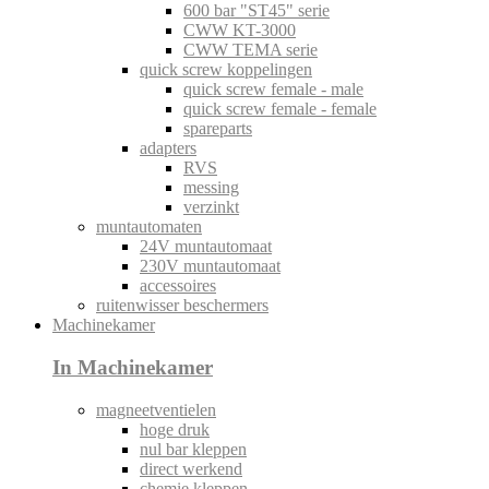
600 bar "ST45" serie
CWW KT-3000
CWW TEMA serie
quick screw koppelingen
quick screw female - male
quick screw female - female
spareparts
adapters
RVS
messing
verzinkt
muntautomaten
24V muntautomaat
230V muntautomaat
accessoires
ruitenwisser beschermers
Machinekamer
In Machinekamer
magneetventielen
hoge druk
nul bar kleppen
direct werkend
chemie kleppen