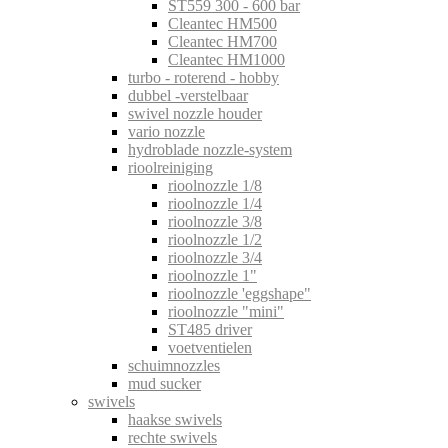
ST559 300 - 600 bar
Cleantec HM500
Cleantec HM700
Cleantec HM1000
turbo - roterend - hobby
dubbel -verstelbaar
swivel nozzle houder
vario nozzle
hydroblade nozzle-system
rioolreiniging
rioolnozzle 1/8
rioolnozzle 1/4
rioolnozzle 3/8
rioolnozzle 1/2
rioolnozzle 3/4
rioolnozzle 1"
rioolnozzle 'eggshape"
rioolnozzle "mini"
ST485 driver
voetventielen
schuimnozzles
mud sucker
swivels
haakse swivels
rechte swivels