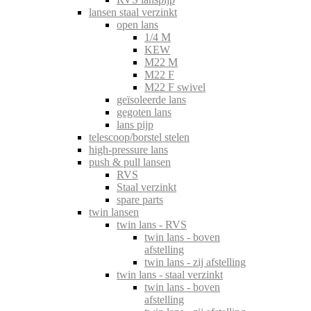
lansen staal verzinkt
open lans
1/4 M
KEW
M22 M
M22 F
M22 F swivel
geïsoleerde lans
gegoten lans
lans pijp
telescoop/borstel stelen
high-pressure lans
push & pull lansen
RVS
Staal verzinkt
spare parts
twin lansen
twin lans - RVS
twin lans - boven
afstelling
twin lans - zij afstelling
twin lans - staal verzinkt
twin lans - boven
afstelling