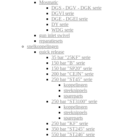
Mosmatic
DGS - DGV - DGK serie
DGVI serie
DGE - DGEI serie
DY serie
WDG serie
gun inlet swivel
reparatiesets
snelkoppelingen
quick release
35 bar "25KF" serie
150 bar "B" serie
150 bar "SP20" serie
200 bar "CEJN" serie
250 bar "ST45" serie
koppelingen
steeknippels
spareparts
250 bar "ST3100" serie
koppelingen
steeknippels
spareparts
250 bar "KF" serie
350 bar "ST245" serie
550 bar "ST246" serie