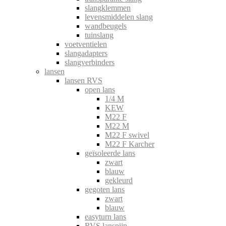
slangklemmen
levensmiddelen slang
wandbeugels
tuinslang
voetventielen
slangadapters
slangverbinders
lansen
lansen RVS
open lans
1/4 M
KEW
M22 F
M22 M
M22 F swivel
M22 F Karcher
geïsoleerde lans
zwart
blauw
gekleurd
gegoten lans
zwart
blauw
easyturn lans
RVS lanspijp