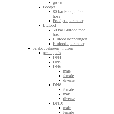
groen
Foodjet
80 bar Foodjet food
hose
Foodjet - per meter
Blufood
50 bar Blufood food
hose
Blufood koppelingen
Blufood - per meter
perskoppelingen - hulzen
persnippels
DN4
DN5
DN6
male
female
diverse
DN8
female
male
diverse
DN10
male
female