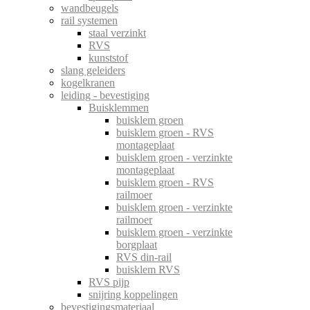
wandbeugels
rail systemen
staal verzinkt
RVS
kunststof
slang geleiders
kogelkranen
leiding - bevestiging
Buisklemmen
buisklem groen
buisklem groen - RVS
montageplaat
buisklem groen - verzinkte
montageplaat
buisklem groen - RVS
railmoer
buisklem groen - verzinkte
railmoer
buisklem groen - verzinkte
borgplaat
RVS din-rail
buisklem RVS
RVS pijp
snijring koppelingen
bevestigingsmateriaal