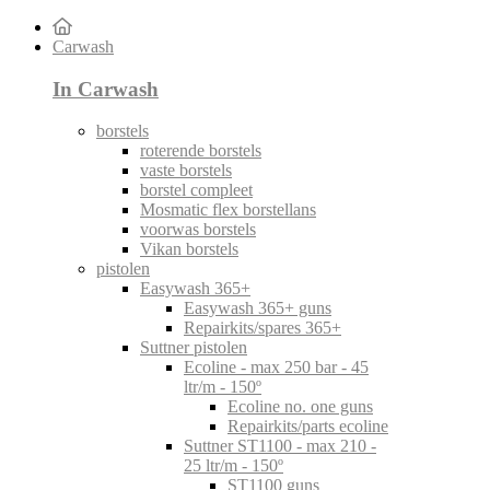
Carwash
In Carwash
borstels
roterende borstels
vaste borstels
borstel compleet
Mosmatic flex borstellans
voorwas borstels
Vikan borstels
pistolen
Easywash 365+
Easywash 365+ guns
Repairkits/spares 365+
Suttner pistolen
Ecoline - max 250 bar - 45
ltr/m - 150º
Ecoline no. one guns
Repairkits/parts ecoline
Suttner ST1100 - max 210 -
25 ltr/m - 150º
ST1100 guns