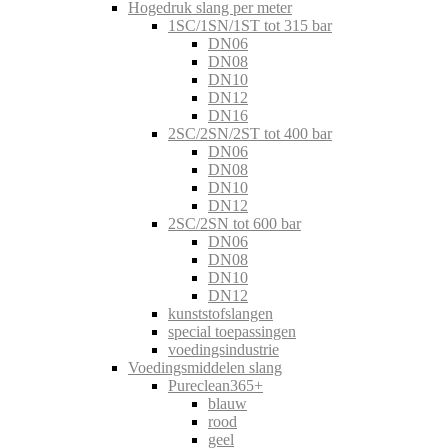
Hogedruk slang per meter
1SC/1SN/1ST tot 315 bar
DN06
DN08
DN10
DN12
DN16
2SC/2SN/2ST tot 400 bar
DN06
DN08
DN10
DN12
2SC/2SN tot 600 bar
DN06
DN08
DN10
DN12
kunststofslangen
special toepassingen
voedingsindustrie
Voedingsmiddelen slang
Pureclean365+
blauw
rood
geel