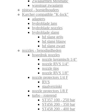
Zwaaiarmen Mosmatic
wasstraat zwaaiarm
pistool - borstelhouders
Karcher compatible "K-lock"
adapters
hydroblade lans
hydroblade nozzles
hydroblade slang
hd slang grijs
hd slang blauw
hd slang zwart
nozzles - benodigdheden
hogedruk nozzles
nozzle keramisch 1/4"
nozzle RVS 1/4"
nozzle tips
nozzle RVS 1/8"
nozzle protectors 1/4 F
RVS
staalverzinkt
nozzle protectors 1/8 F
turbo - roterend
ST357 100 - 250 bar
ST456 200 - 350 bar
ST458 200 - 400 bar