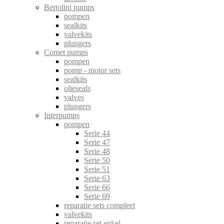
Bertolini pumps
pompen
sealkits
valvekits
plungers
Comet pumps
pompen
pomp - motor sets
sealkits
olieseals
valves
plungers
Interpumps
pompen
Serie 44
Serie 47
Serie 48
Serie 50
Serie 51
Serie 63
Serie 66
Serie 69
reparatie sets compleet
valvekits
reparatie set enkel