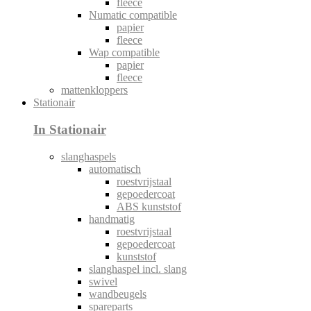
fleece
Numatic compatible
papier
fleece
Wap compatible
papier
fleece
mattenkloppers
Stationair
In Stationair
slanghaspels
automatisch
roestvrijstaal
gepoedercoat
ABS kunststof
handmatig
roestvrijstaal
gepoedercoat
kunststof
slanghaspel incl. slang
swivel
wandbeugels
spareparts