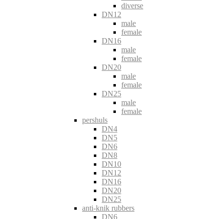
diverse
DN12
male
female
DN16
male
female
DN20
male
female
DN25
male
female
pershuls
DN4
DN5
DN6
DN8
DN10
DN12
DN16
DN20
DN25
anti-knik rubbers
DN6