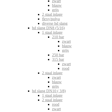
zwart
blauw
grijs
2 staal inlage
flexy/polya
diverse hd slang
hd slang DN8 (5/16)
1 staal inlage
210 bar
zwart
blauw
grijs
250 bar
315 bar
zwart
rood
2 staal inlage
zwart
blauw
grijs
hd slang DN10 ( 3/8)
1 staal inlage
2 staal inlage
rood
zwart