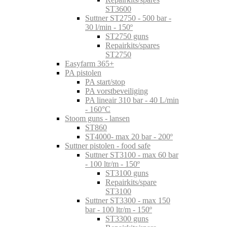
ST3600
Suttner ST2750 - 500 bar -
30 l/min - 150º
ST2750 guns
Repairkits/spares
ST2750
Easyfarm 365+
PA pistolen
PA start/stop
PA vorstbeveiliging
PA lineair 310 bar - 40 L/min
- 160°C
Stoom guns - lansen
ST860
ST4000- max 20 bar - 200º
Suttner pistolen - food safe
Suttner ST3100 - max 60 bar
- 100 ltr/m - 150º
ST3100 guns
Repairkits/spare
ST3100
Suttner ST3300 - max 150
bar - 100 ltr/m - 150º
ST3300 guns