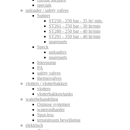
specials
unloader / safety valves
Suttner
ST250 - 250 bar - 35 ltr/ min.
ST261 - 250 bar - 30 ltr/min
ST280 - 250 bar - 40 ltr/min
ST291 - 350 bar - 40 ltr/min
spareparts
Speck
unloaders
spareparts
Interpump
PA
safety valves
thermovalves
vlotters / vlotterbakken
vlotters
vlotterbakken/tanks
waterbehandeling
Osmose systemen
waterontharder
Spot-less
terugstroom beveiliging
elektrisch