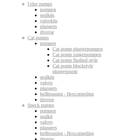
Udor pumps
pompen
sealkits
valvekits
plungers
diverse
Cat pumps
pompen
Cat pomp plunjerpompen
Cat pomp zuigerpompen
Cat pomp flushed style
Cat pomp blockstyle
plunjerpomp
sealkits
valves
plungers
bellhousing - flexcoppeling
diverse
Speck pumps
pompen
sealkit
valves
plungers
bellhousing - flexcoppeling
diverse