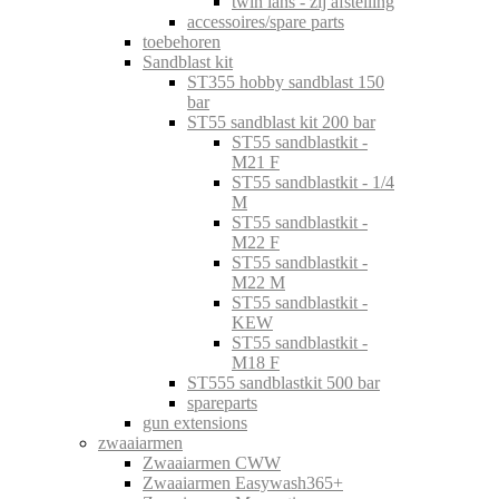
twin lans - zij afstelling
accessoires/spare parts
toebehoren
Sandblast kit
ST355 hobby sandblast 150
bar
ST55 sandblast kit 200 bar
ST55 sandblastkit -
M21 F
ST55 sandblastkit - 1/4
M
ST55 sandblastkit -
M22 F
ST55 sandblastkit -
M22 M
ST55 sandblastkit -
KEW
ST55 sandblastkit -
M18 F
ST555 sandblastkit 500 bar
spareparts
gun extensions
zwaaiarmen
Zwaaiarmen CWW
Zwaaiarmen Easywash365+