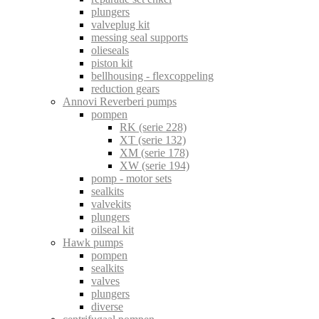
plungers
valveplug kit
messing seal supports
olieseals
piston kit
bellhousing - flexcoppeling
reduction gears
Annovi Reverberi pumps
pompen
RK (serie 228)
XT (serie 132)
XM (serie 178)
XW (serie 194)
pomp - motor sets
sealkits
valvekits
plungers
oilseal kit
Hawk pumps
pompen
sealkits
valves
plungers
diverse