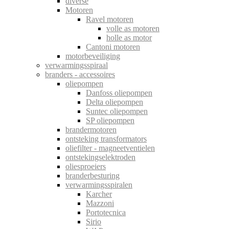
diverse
Motoren
Ravel motoren
volle as motoren
holle as motor
Cantoni motoren
motorbeveiliging
verwarmingsspiraal
branders - accessoires
oliepompen
Danfoss oliepompen
Delta oliepompen
Suntec oliepompen
SP oliepompen
brandermotoren
ontsteking transformators
oliefilter - magneetventielen
ontstekingselektroden
oliesproeiers
branderbesturing
verwarmingsspiralen
Karcher
Mazzoni
Portotecnica
Sirio