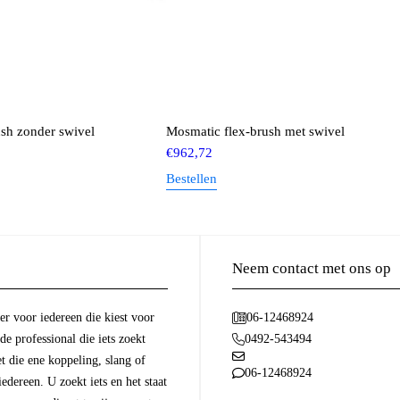
sh zonder swivel
Mosmatic flex-brush met swivel
€
962,72
Bestellen
Neem contact met ons op
r voor iedereen die kiest voor
06-12468924
 de professional die iets zoekt
0492-543494
t die ene koppeling, slang of
06-12468924
dereen. U zoekt iets en het staat