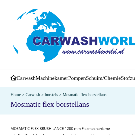
Carwash
Machinekamer
Pompen
Schuim/Chemie
Stofzu
Home
>
Carwash
>
borstels
>
Mosmatic flex borstellans
Mosmatic flex borstellans
MOSMATIC FLEX BRUSH LANCE 1200 mm Flexmechanisme